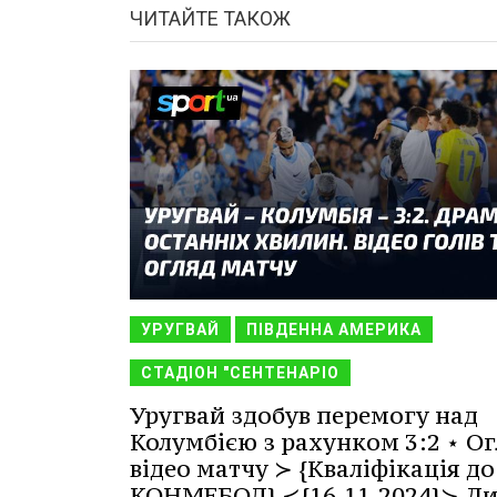
ЧИТАЙТЕ ТАКОЖ
УРУГВАЙ
ПІВДЕННА АМЕРИКА
СТАДІОН "СЕНТЕНАРІО
Уругвай здобув перемогу над
Колумбією з рахунком 3:2 ⋆ Ог
відео матчу ≻ {Кваліфікація до
КОНМЕБОЛ} ≺{16.11.2024}≻ Ди