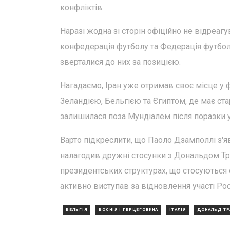
конфліктів.
Наразі жодна зі сторін офіційно не відреаг
конфедерація футболу та Федерація футболу
зверталися до них за позицією.
Нагадаємо, Іран уже отримав своє місце у ф
Зеландією, Бельгією та Єгиптом, де має стар
залишилася поза Мундіалем після поразки у
Варто підкреслити, що Паоло Дзамполлі з'яв
налагодив дружні стосунки з Дональдом Тра
президентських структурах, що стосуються 
активно виступав за відновлення участі Ро
БЕЛЬГІЯ
БОСНІЯ І ГЕРЦЕГОВИНА
ІТАЛІЯ
ДОНАЛЬД ТР