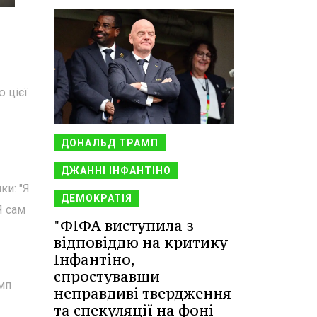
 цієї
ДОНАЛЬД ТРАМП
ДЖАННІ ІНФАНТІНО
ки: "Я
ДЕМОКРАТІЯ
Я сам
"ФІФА виступила з
відповіддю на критику
Інфантіно,
спростувавши
амп
неправдиві твердження
та спекуляції на фоні