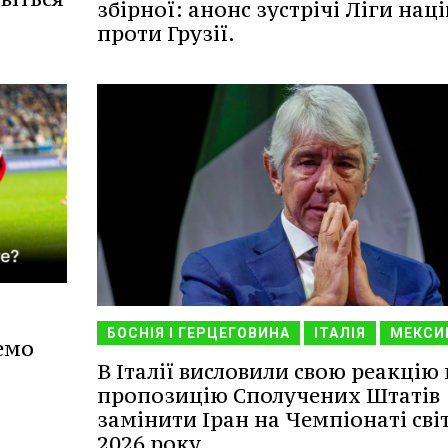
збірної: анонс зустрічі Ліги наці
проти Грузії.
БОСНІЯ І ГЕРЦЕГОВИНА
ІТАЛІЯ
МЕКСИ
емо
В Італії висловили свою реакцію 
пропозицію Сполучених Штатів
замінити Іран на Чемпіонаті сві
2026 року.