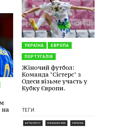
УКРАЇНА
ЄВРОПА
ПОРТУГАЛІЯ
Жіночий футбол:
Команда "Сістерс" з
Одеси візьме участь у
Кубку Європи.
им
 на
ТЕГИ
ФУТБОЛІСТ
ПІВЗАХИСНИК
УКРАЇНА