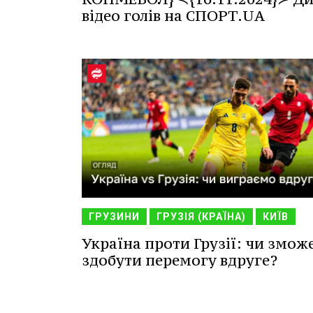
відео голів на СПОРТ.UA
ГРУЗИНИ
ГРУЗІЯ (КРАЇНА)
КИЇВ
Україна проти Грузії: чи змож
здобути перемогу вдруге?