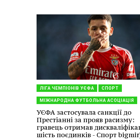
ЛІГА ЧЕМПІОНІВ УЄФА
СПОРТ
МІЖНАРОДНА ФУТБОЛЬНА АСОЦІАЦІЯ
УЄФА застосувала санкції до
Престіанні за прояв расизму:
гравець отримав дискваліфіка
шість поєдинків - Спорт bigmir