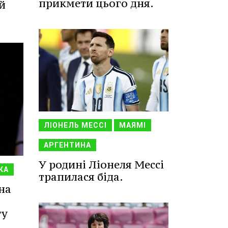
прикмети цього дня.
й
ЛІОНЕЛЬ МЕССІ
МАЯМІ
АРГЕНТИНА
У родині Ліонеля Мессі
КА
трапилася біда.
на
ту