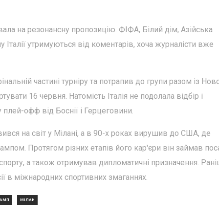
увала на резонансну пропозицію. ФІФА, Білий дім, Азійська
 Італії утримуються від коментарів, хоча журналісти вже
інальній частині турніру та потрапив до групи разом із Но
тувати 16 червня. Натомість Італія не подолала відбір і
 плей-офф від Боснії і Герцеговини.
ився на світ у Мілані, а в 90-х роках вирушив до США, де
мпом. Протягом різних етапів його кар'єри він займав пос
спорту, а також отримував дипломатичні призначення. Рані
сії в міжнародних спортивних змаганнях.
АМП
МІЛАН