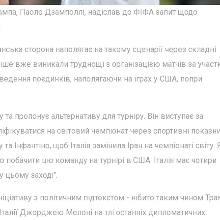
ампа, Паоло Дзамполлі, надіслав до ФІФА запит щодо
.
анська сторона наполягає на такому сценарії через складні
іше вже виникали труднощі з організацією матчів за участю
оведення поєдинків, наполягаючи на іграх у США, попри
а пропонує альтернативу для турніру. Він виступає за
ліфікуватися на світовий чемпіонат через спортивні показни
 Інфантіно, щоб Італія замінила Іран на чемпіонаті світу. 
єю побачити цю команду на турнірі в США. Італія має чотири
у цьому заході".
іціативу з політичним підтекстом - нібито таким чином Тр
Італії Джорджею Мелоні на тлі останніх дипломатичних