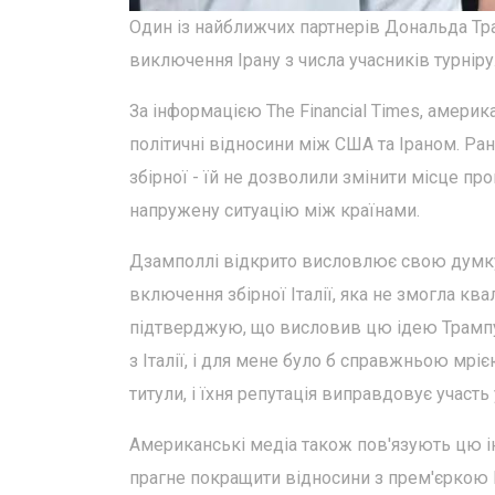
Один із найближчих партнерів Дональда Тр
виключення Ірану з числа учасників турніру
За інформацією The Financial Times, америк
політичні відносини між США та Іраном. Ран
збірної - їй не дозволили змінити місце пр
напружену ситуацію між країнами.
Дзамполлі відкрито висловлює свою думку т
включення збірної Італії, яка не змогла ква
підтверджую, що висловив цю ідею Трампу та
з Італії, і для мене було б справжньою мрі
титули, і їхня репутація виправдовує участь 
Американські медіа також пов'язують цю ін
прагне покращити відносини з прем'єркою 