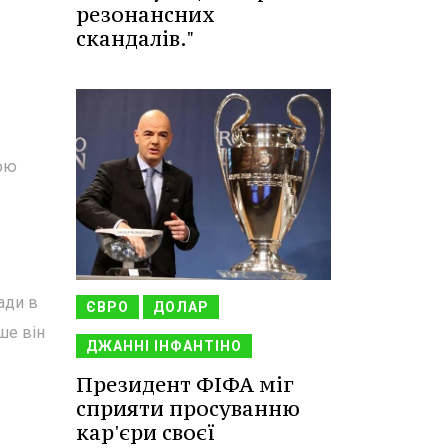
резонансних
скандалів."
вою
ади в
ЄВРО
ДОЛАР
ше він
ДЖАННІ ІНФАНТІНО
Президент ФІФА міг
сприяти просуванню
кар'єри своєї