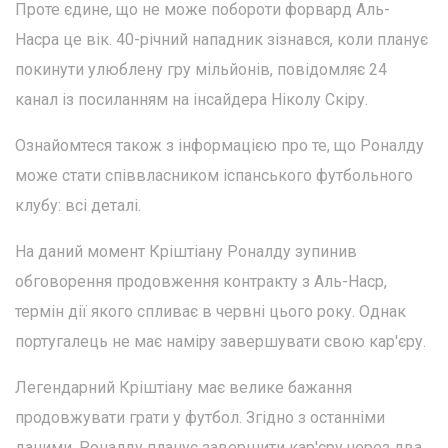
Проте єдине, що не може побороти форвард Аль-
Насра це вік. 40-річний нападник зізнався, коли планує
покинути улюблену гру мільйонів, повідомляє 24
канал із посиланням на інсайдера Ніколу Скіру.
Ознайомтеся також з інформацією про те, що Роналду
може стати співвласником іспанського футбольного
клубу: всі деталі.
На даний момент Кріштіану Роналду зупинив
обговорення продовження контракту з Аль-Наср,
термін дії якого спливає в червні цього року. Однак
португалець не має наміру завершувати свою кар'єру.
Легендарний Кріштіану має велике бажання
продовжувати грати у футбол. Згідно з останніми
даними, Роналду планує завершити кар'єру через два