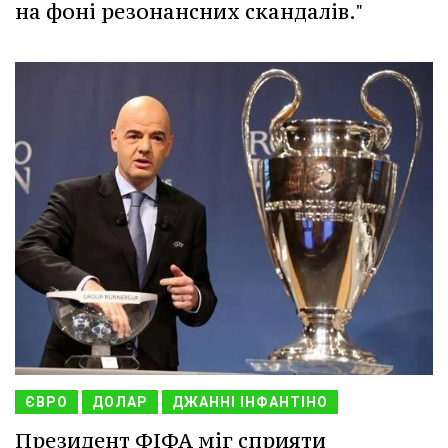
на фоні резонансних скандалів."
ЄВРО
ДОЛАР
ДЖАННІ ІНФАНТІНО
Президент ФІФА міг сприяти