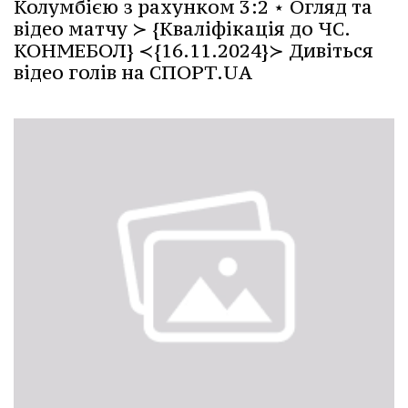
Колумбією з рахунком 3:2 ⋆ Огляд та
відео матчу ≻ {Кваліфікація до ЧС.
КОНМЕБОЛ} ≺{16.11.2024}≻ Дивіться
відео голів на СПОРТ.UA