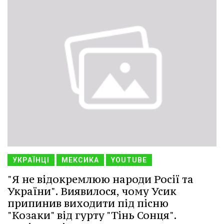
УКРАЇНЦІ
МЕКСИКА
YOUTUBE
"Я не відокремлюю народи Росії та
України". Виявилося, чому Усик
припинив виходити під пісню
"Козаки" від гурту "Тінь Сонця".