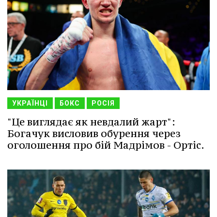
УКРАЇНЦІ
БОКС
РОСІЯ
"Це виглядає як невдалий жарт":
Богачук висловив обурення через
оголошення про бій Мадрімов - Ортіс.