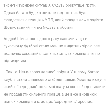
тиснути турнірна ситуація, будуть розкутіше грати.
Однак багато буде залежати від того, як буде
складатися ситуація в УПЛ, який склад зможе задіяти
Шовковський, чи всі будуть в обоймі.
Андрій Шевченко одного разу зазначив, що в
сучасному футболі стало менше видатних зірок, але
водночас середній рівень гравців та команд значно
підвищився.
- Так і є. Нема зараз великої прірви. У цілому багато
клубів стали фінансово стабільнішими. Умовно кажучи,
якийсь "середняк" топчемпіонату може собі дозволити
не продавати сильного гравця, а це вже вирівнює
шанси команди й клас цих "середняків" зростає.