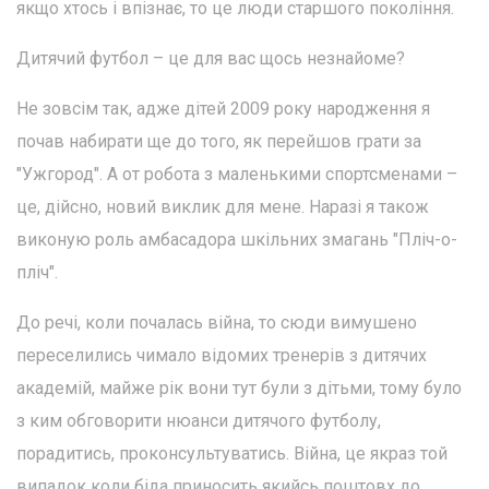
якщо хтось і впізнає, то це люди старшого покоління.
Дитячий футбол – це для вас щось незнайоме?
Не зовсім так, адже дітей 2009 року народження я
почав набирати ще до того, як перейшов грати за
"Ужгород". А от робота з маленькими спортсменами –
це, дійсно, новий виклик для мене. Наразі я також
виконую роль амбасадора шкільних змагань "Пліч-о-
пліч".
До речі, коли почалась війна, то сюди вимушено
переселились чимало відомих тренерів з дитячих
академій, майже рік вони тут були з дітьми, тому було
з ким обговорити нюанси дитячого футболу,
порадитись, проконсультуватись. Війна, це якраз той
випадок коли біда приносить якийсь поштовх до