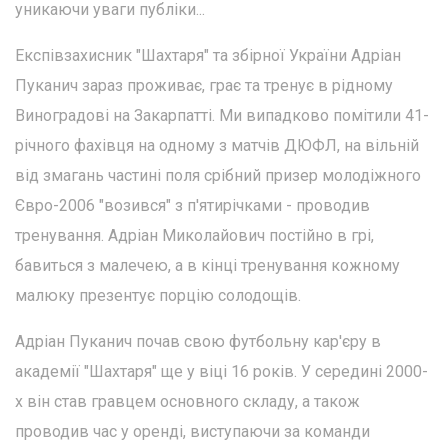
уникаючи уваги публіки...
Експівзахисник "Шахтаря" та збірної України Адріан
Пуканич зараз проживає, грає та тренує в рідному
Виноградові на Закарпатті. Ми випадково помітили 41-
річного фахівця на одному з матчів ДЮФЛ, на вільній
від змагань частині поля срібний призер молодіжного
Євро-2006 "возився" з п'ятирічками - проводив
тренування. Адріан Миколайович постійно в грі,
бавиться з малечею, а в кінці тренування кожному
малюку презентує порцію солодощів.
Адріан Пуканич почав свою футбольну кар'єру в
академії "Шахтаря" ще у віці 16 років. У середині 2000-
х він став гравцем основного складу, а також
проводив час у оренді, виступаючи за команди