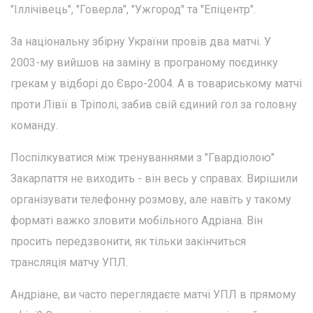
"Іллічівець", "Говерла", "Ужгород" та "Епіцентр".
За національну збірну України провів два матчі. У
2003-му вийшов на заміну в програному поєдинку
грекам у відборі до Євро-2004. А в товариському матчі
проти Лівії в Тріполі, забив свій єдиний гол за головну
команду.
Поспілкуватися між тренуваннями з "Гвардіолою"
Закарпаття не виходить - він весь у справах. Вирішили
організувати телефонну розмову, але навіть у такому
форматі важко зловити мобільного Адріана. Він
просить передзвонити, як тільки закінчиться
трансляція матчу УПЛ.
Андріане, ви часто переглядаєте матчі УПЛ в прямому