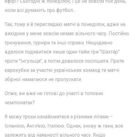
ефірі? Сьогодні ж понеділок, і це не зовсім той день,
коли всі думають про футбол…
Так, тому я й переглядаю матчі в понеділок, адже на
вихідних у мене зовсім немає вільного часу. Постійно
тренування, турніри та інші справи. Нещодавно
вдалося подивитися лише один тайм гри "Шахтар"
проти "Інгульця", а потім довелося поспішати. Проте
єврокубки за участю українських команд та матчі
збірної намагаюся не пропускати.
Отже, ви вже не готові до участі в топових
чемпіонатах?
Я можу трохи ознайомитися з різними лігами –
Іспанією, Англією, Італією. Однак, знову ж таки, все
залежить від наявності вільного часу. Якщо