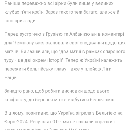
Раніше переважно всі зірки були лише у великих
клубах п'яти країн. Зараз такого теж багато, але ж є й
інші приклади.
Перед зустріччю з Грузією та Албанією ви в коментарі
для Чемпіону висловлювали свої сподівання щодо цих
матчів. Ви зазначили, що "два матчі в рамках спареного
туру - це дві окремі історії". Тепер ж Україні належить
пережити бельгійську главу - вже у плейоф Ліги
Націй...
Занадто рано, щоб робити висновки щодо цього
конфлікту; до березня може відбутися безліч змін.
В цілому, позитивно, що Україна зіграла з Бельгією на
Євро-2024. Результат 0:0 - ми не зазнали поразки і