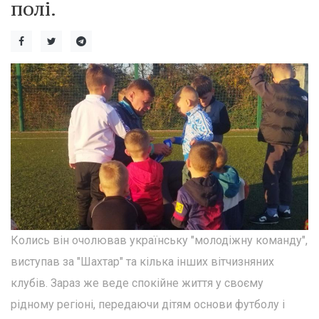
полі.
Колись він очолював українську "молодіжну команду",
виступав за "Шахтар" та кілька інших вітчизняних
клубів. Зараз же веде спокійне життя у своєму
рідному регіоні, передаючи дітям основи футболу і