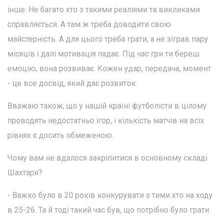
інше. Не багато хто з такими реаліями та викликами
справляється. А там ж треба доводити свою
майстерність. А для цього треба грати, а не зіграв пару
місяців і далі мотивація падає. Під час гри ти береш
емоцію, вона розвиває. Кожен удар, передача, момент
- це все досвід, який дає розвиток.
Вважаю також, що у нашій країні футболісти в цілому
проводять недостатньо ігор, і кількість матчів на всіх
рівнях є досить обмеженою.
Чому вам не вдалося закріпитися в основному складі
Шахтаря?
- Важко було в 20 років конкурувати з тими хто на ходу
в 25-26. Та й тоді такий час був, що потрібно було грати