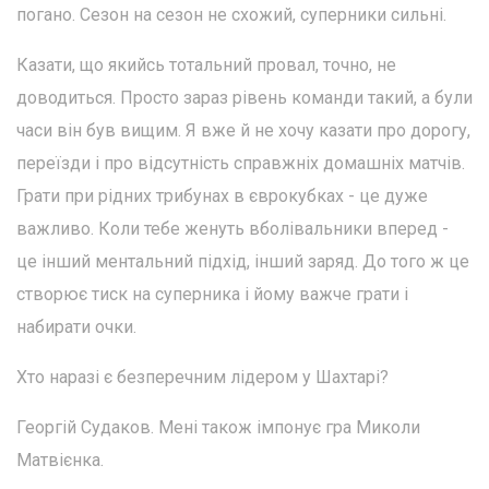
погано. Сезон на сезон не схожий, суперники сильні.
Казати, що якийсь тотальний провал, точно, не
доводиться. Просто зараз рівень команди такий, а були
часи він був вищим. Я вже й не хочу казати про дорогу,
переїзди і про відсутність справжніх домашніх матчів.
Грати при рідних трибунах в єврокубках - це дуже
важливо. Коли тебе женуть вболівальники вперед -
це інший ментальний підхід, інший заряд. До того ж це
створює тиск на суперника і йому важче грати і
набирати очки.
Хто наразі є безперечним лідером у Шахтарі?
Георгій Судаков. Мені також імпонує гра Миколи
Матвієнка.