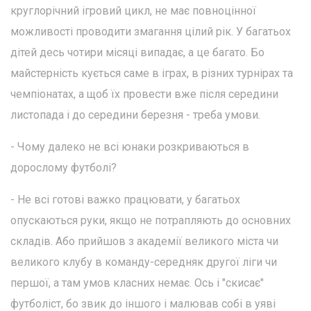
круглорічний ігровий цикл, не має повноцінної
можливості проводити змагання цілий рік. У багатьох
дітей десь чотири місяці випадає, а це багато. Бо
майстерність кується саме в іграх, в різних турнірах та
чемпіонатах, а щоб їх провести вже після середини
листопада і до середини березня - треба умови.
- Чому далеко не всі юнаки розкриваються в
дорослому футболі?
- Не всі готові важко працювати, у багатьох
опускаються руки, якщо не потрапляють до основних
складів. Або прийшов з академії великого міста чи
великого клубу в команду-середняк другої ліги чи
першої, а там умов класних немає. Ось і "скисає"
футболіст, бо звик до іншого і малював собі в уяві