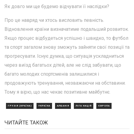
Як довго ми ще будемо відчувати її наслідки?
Про це навряд чи хтось висловить певність.
Відновлення країни визначатиме подальший розвиток.
Якщо процес відбудеться успішно і швидко, то футбол
та спорт загалом знову зможуть зайняти свої позиції та
прогресувати. Існує думка, що ситуація ускладниться
через виїзд багатьох дітей, але не слід забувати, що
багато молодих спортсменів залишилися і
продовжують тренування, незважаючи на обставини.
Тому я вірю, що нас чекає позитивне майбутнє.
ГРУЗІЯ (КРАЇНА)
УКРАЇНА
АЛБАНІЯ
ЛІГА НАЦІЙ
ЄВРОПА
ЧИТАЙТЕ ТАКОЖ