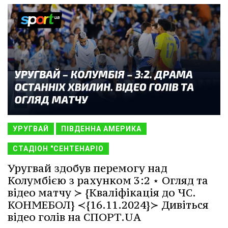
УРУГВАЙ
ПІВДЕННА АМЕРИКА
СТАДІОН "СЕНТЕНАРІО
Уругвай здобув перемогу над
Колумбією з рахунком 3:2 ⋆ Огляд та
відео матчу ≻ {Кваліфікація до ЧС.
КОНМЕБОЛ} ≺{16.11.2024}≻ Дивіться
відео голів на СПОРТ.UA