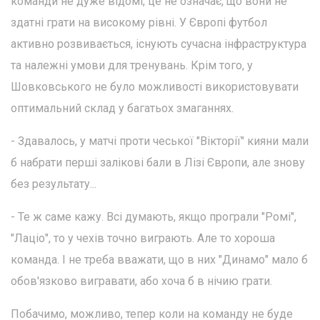
команди не дуже відомі, це не означає, що вони не
здатні грати на високому рівні. У Європі футбол
активно розвивається, існують сучасна інфраструктура
та належні умови для тренувань. Крім того, у
Шовковського не було можливості використовувати
оптимальний склад у багатьох змаганнях.
- Здавалось, у матчі проти чеської "Вікторії" кияни мали
б набрати перші залікові бали в Лізі Європи, але знову
без результату...
- Те ж саме кажу. Всі думають, якщо програли "Ромі",
"Лаціо", то у чехів точно виграють. Але то хороша
команда. І не треба вважати, що в них "Динамо" мало б
обов'язково вигравати, або хоча б в нічию грати.
Побачимо, можливо, тепер коли на команду не буде