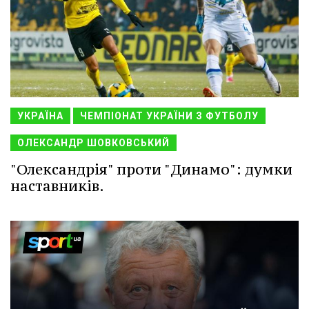
УКРАЇНА
ЧЕМПІОНАТ УКРАЇНИ З ФУТБОЛУ
ОЛЕКСАНДР ШОВКОВСЬКИЙ
"Олександрія" проти "Динамо": думки
наставників.