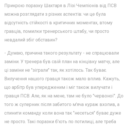
Прикрою поразку Шахтаря в Лізі Чемпіонів від ПСВ
можна розглядати з різних аспектів: чи це була
відсутність стійкості в критичних моментах, втому
гравців, помилки тренерського штабу, чи просто
невдалий збіг обставин?
- Думаю, причина такого результату - не спрацювали
заміни. У тренера був свій план на кінцівку матчу, але
ці заміни не "зіграли" так, як хотілось. Так буває.
Вилучення нашого гравця також мало вплив. Кажуть,
що арбітр був упередженим і міг також вилучати і
гравця ПСВ. Але, як на мене, там не було "червоної". До
того ж суперник після забитого м'яча кураж вхопив, а
спинити команду коли вона так "несеться" буває дуже
не просто. Такі поразки б'ють по потилиці, але треба