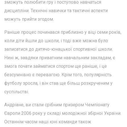
зможуть полюбити гру і поступово навчаться
дисципліни. Технічні навички та тактичні аспекти
можуть прийти згодом.
Раніше процес починався приблизно у віці семи років,
коли діти йшли до школи, і тоді вже можна було
записатися до дитячо-юнацької спортивної школи.
Нині ж, завдяки приватним навчальним закладам, є
змога почати займатися спортом ще раніше, і це
безсумнівно є перевагою. Крім того, популярність
футболу зросла, і він став ще більш розкрученим у
суспільстві.
Андріане, ви стали срібним призером Чемпіонату
Європи 2006 року у складі молодіжної збірної України.
Останнім часом наші юні команди також