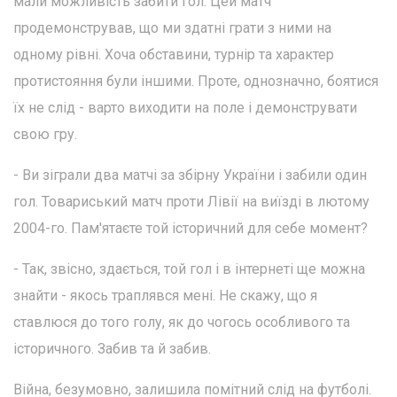
мали можливість забити гол. Цей матч
продемонстрував, що ми здатні грати з ними на
одному рівні. Хоча обставини, турнір та характер
протистояння були іншими. Проте, однозначно, боятися
їх не слід - варто виходити на поле і демонструвати
свою гру.
- Ви зіграли два матчі за збірну України і забили один
гол. Товариський матч проти Лівії на виїзді в лютому
2004-го. Пам'ятаєте той історичний для себе момент?
- Так, звісно, здається, той гол і в інтернеті ще можна
знайти - якось траплявся мені. Не скажу, що я
ставлюся до того голу, як до чогось особливого та
історичного. Забив та й забив.
Війна, безумовно, залишила помітний слід на футболі.