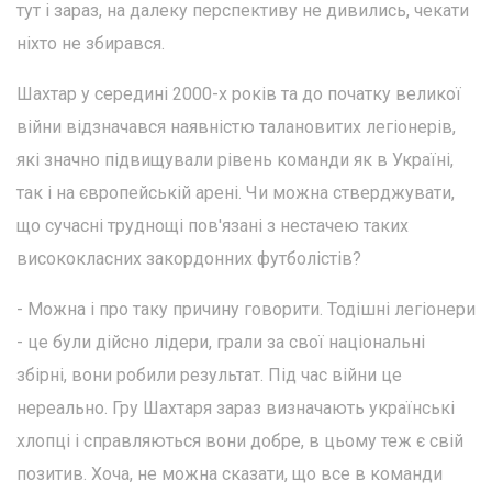
тут і зараз, на далеку перспективу не дивились, чекати
ніхто не збирався.
Шахтар у середині 2000-х років та до початку великої
війни відзначався наявністю талановитих легіонерів,
які значно підвищували рівень команди як в Україні,
так і на європейській арені. Чи можна стверджувати,
що сучасні труднощі пов'язані з нестачею таких
висококласних закордонних футболістів?
- Можна і про таку причину говорити. Тодішні легіонери
- це були дійсно лідери, грали за свої національні
збірні, вони робили результат. Під час війни це
нереально. Гру Шахтаря зараз визначають українські
хлопці і справляються вони добре, в цьому теж є свій
позитив. Хоча, не можна сказати, що все в команди