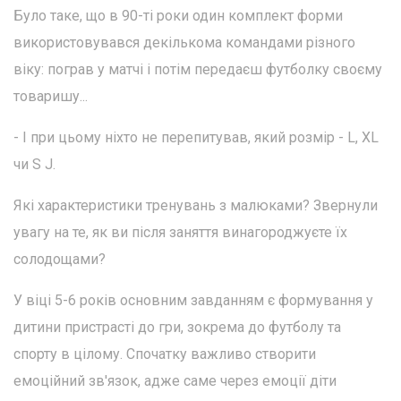
Було таке, що в 90-ті роки один комплект форми
використовувався декількома командами різного
віку: пограв у матчі і потім передаєш футболку своєму
товаришу...
- І при цьому ніхто не перепитував, який розмір - L, XL
чи S J.
Які характеристики тренувань з малюками? Звернули
увагу на те, як ви після заняття винагороджуєте їх
солодощами?
У віці 5-6 років основним завданням є формування у
дитини пристрасті до гри, зокрема до футболу та
спорту в цілому. Спочатку важливо створити
емоційний зв'язок, адже саме через емоції діти