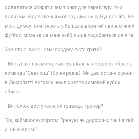
доведеться обирати чемпіонат для перегляду, то з
великим задоволенням оберу німецьку Бундеслігу. На
мою думку, там грають у більш відкритий і динамічний
футбол, саме за це мені найбільше подобається ця ліга.
Зрештою, ви ж і самі продовжуєте грати?
- Виступаю на аматорському рівні на першість області,
команда "Севлюш" (Виноградів). Ми два останніх роки
в Закарпатті виграли чемпіонат та зимовий кубок
області.
- Ви також виступаєте як гравець-тренер?
Так, займаюся спортом. Треную як дорослих, так і дітей
у цій академії.