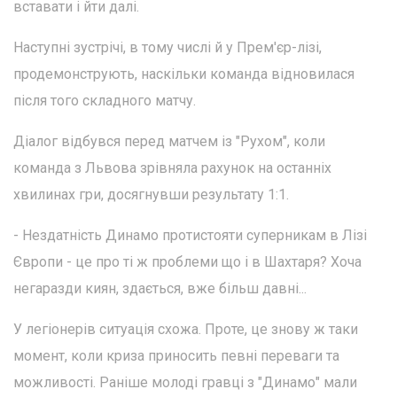
вставати і йти далі.
Наступні зустрічі, в тому числі й у Прем'єр-лізі,
продемонструють, наскільки команда відновилася
після того складного матчу.
Діалог відбувся перед матчем із "Рухом", коли
команда з Львова зрівняла рахунок на останніх
хвилинах гри, досягнувши результату 1:1.
- Нездатність Динамо протистояти суперникам в Лізі
Європи - це про ті ж проблеми що і в Шахтаря? Хоча
негаразди киян, здається, вже більш давні...
У легіонерів ситуація схожа. Проте, це знову ж таки
момент, коли криза приносить певні переваги та
можливості. Раніше молоді гравці з "Динамо" мали