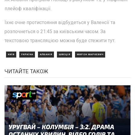
плейоф кваліфікації.
Їхнє очне протистояння відбудеться у Валенсії та
розпочнеться о 21:45 за київським часом. За
текстовою трансляцією можна буде стежити тут.
КИЇВ
УКРАЇНА
АЛБАНІЯ
ШВЕЦІЯ
МИРОН МАРКЕВИЧ
ЧИТАЙТЕ ТАКОЖ