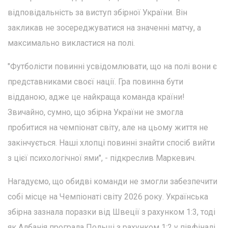
відповідальність за виступ збірної України. Він
закликав не зосереджуватися на значенні матчу, а
максимально викластися на полі.
"Футболісти повинні усвідомлювати, що на полі вони є
представниками своєї нації. Гра повинна бути
відданою, адже це найкраща команда країни!
Звичайно, сумно, що збірна України не змогла
пробитися на чемпіонат світу, але на цьому життя не
закінчується. Наші хлопці повинні знайти спосіб вийти
з цієї психологічної ями", - підкреслив Маркевич.
Нагадуємо, що обидві команди не змогли забезпечити
собі місце на Чемпіонаті світу 2026 року. Українська
збірна зазнала поразки від Швеції з рахунком 1:3, тоді
як Албанія програла Польщі з рахунком 1:2 у півфіналі