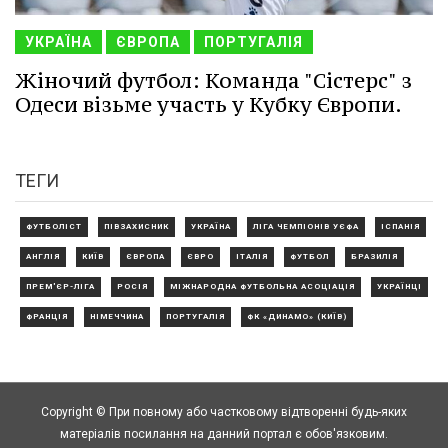
УКРАЇНА
ЄВРОПА
ПОРТУГАЛІЯ
Жіночий футбол: Команда "Сістерс" з
Одеси візьме участь у Кубку Європи.
ТЕГИ
ФУТБОЛІСТ
ПІВЗАХИСНИК
УКРАЇНА
ЛІГА ЧЕМПІОНІВ УЄФА
ІСПАНІЯ
АНГЛІЯ
КИЇВ
ЄВРОПА
ЄВРО
ІТАЛІЯ
ФУТБОЛ
БРАЗИЛІЯ
ПРЕМ'ЄР-ЛІГА
РОСІЯ
МІЖНАРОДНА ФУТБОЛЬНА АСОЦІАЦІЯ
УКРАЇНЦІ
ФРАНЦІЯ
НІМЕЧЧИНА
ПОРТУГАЛІЯ
ФК «ДИНАМО» (КИЇВ)
Copyright © При повному або частковому відтворенні будь-яких
матеріалів посилання на данний портал є обов'язковим.