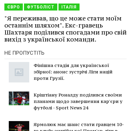
ЄВРО
ФУТБОЛІСТ
ІТАЛІЯ
"Я переживав, що це може стати моїм
останнім шляхом". Екс-гравець
Шахтаря поділився спогадами про свій
вихід з української команди.
НЕ ПРОПУСТІТЬ
Фінішна стадія для української
збірної: анонс зустрічі Ліги націй
проти Грузії.
Кріштіану Роналду поділився своїми
планами щодо завершення кар'єри у
футболі - Sport News 24
Ярмолюк має шанс стати гравцем 10-
го клубу англійської Прем'єр-ліги в