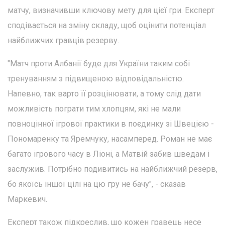
матчу, визначивши ключову мету для цієї гри. Експерт
сподівається на зміну складу, щоб оцінити потенціал
найближчих гравців резерву.
"Матч проти Албанії буде для України таким собі
тренуванням з підвищеною відповідальністю.
Напевно, так варто її розцінювати, а тому слід дати
можливість пограти тим хлопцям, які не мали
повноцінної ігрової практики в поєдинку зі Швецією -
Пономаренку та Яремчуку, насамперед. Роман не має
багато ігрового часу в Ліоні, а Матвій забив шведам і
заслужив. Потрібно подивитись на найближчий резерв,
бо якоїсь іншої цілі на цю гру не бачу", - сказав
Маркевич.
Експерт також підкреслив, що кожен гравець несе