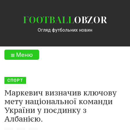
FOOTBALL
OBZOR
Огляд футбольних новин
Меню
СПОРТ
Маркевич визначив ключову
мету національної команди
України у поєдинку з
Албанією.