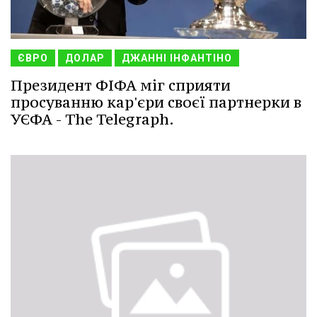
ЄВРО
ДОЛАР
ДЖАННІ ІНФАНТІНО
Президент ФІФА міг сприяти
просуванню кар'єри своєї партнерки в
УЄФА - The Telegraph.