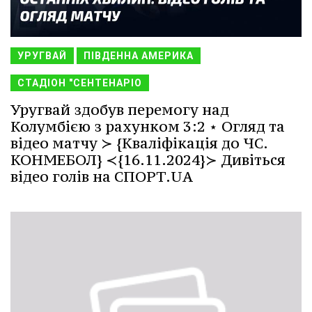
УРУГВАЙ
ПІВДЕННА АМЕРИКА
СТАДІОН "СЕНТЕНАРІО
Уругвай здобув перемогу над
Колумбією з рахунком 3:2 ⋆ Огляд та
відео матчу ≻ {Кваліфікація до ЧС.
КОНМЕБОЛ} ≺{16.11.2024}≻ Дивіться
відео голів на СПОРТ.UA