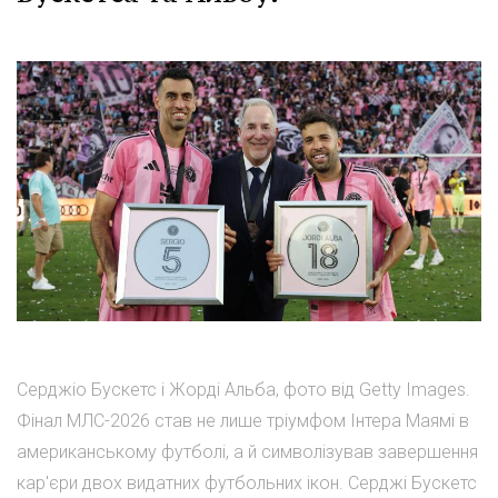
Серджіо Бускетс і Жорді Альба, фото від Getty Images.
Фінал МЛС-2026 став не лише тріумфом Інтера Маямі в
американському футболі, а й символізував завершення
кар'єри двох видатних футбольних ікон. Серджі Бускетс