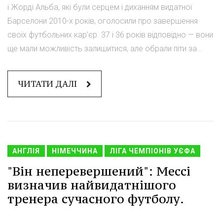
і Жорді Альба, які були серцем і диханням видатної
Барселони 2010-х років, оголосили про завершення
своїх футбольних кар'єр. 37 і 36 років відповідно — вони
ще мали можливість залишитися, але обрали піти за...
ЧИТАТИ ДАЛІ
АНГЛІЯ
НІМЕЧЧИНА
ЛІГА ЧЕМПІОНІВ УЄФА
"Він неперевершений": Мессі
визначив найвидатнішого
тренера сучасного футболу.