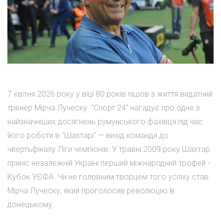
7 квітня 2026 року у віці 80 років пішов з життя видатний
тренер Мірча Луческу. "Спорт 24" нагадує про одне з
найзначніших досягнень румунського фахівця під час
його роботи в "Шахтарі" — вихід команди до
чвертьфіналу Ліги чемпіонів. У травні 2009 року Шахтар
приніс незалежній Україні перший міжнародний трофей -
Кубок УЄФА. Чи не головним творцем того успіху став
Мірча Луческу, який проголосив революцію в
донецькому...