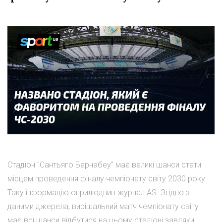
Стадіон "Сантьяго Бернабеу" має великі шанси стати
місцем проведення фіналу чемпіонату світу 2030 року.
Таку інформацію оприлюднив журнал AS. Згідно з
даними джерела, вирішальний матч чемпіонату світу
має всі шанси відбутися на цьому стадіоні завдяки