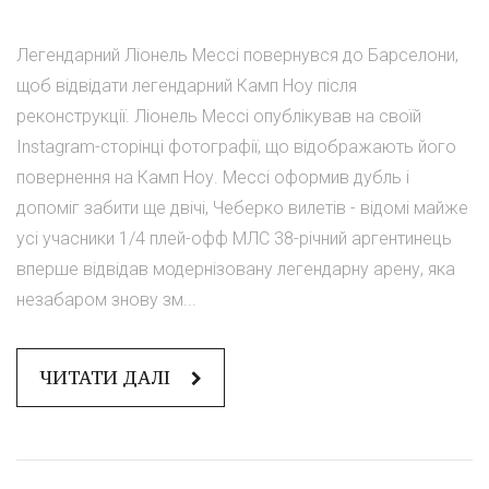
Легендарний Ліонель Мессі повернувся до Барселони,
щоб відвідати легендарний Камп Ноу після
реконструкції. Ліонель Мессі опублікував на своїй
Instagram-сторінці фотографії, що відображають його
повернення на Камп Ноу. Мессі оформив дубль і
допоміг забити ще двічі, Чеберко вилетів - відомі майже
усі учасники 1/4 плей-офф МЛС 38-річний аргентинець
вперше відвідав модернізовану легендарну арену, яка
незабаром знову зм...
ЧИТАТИ ДАЛІ