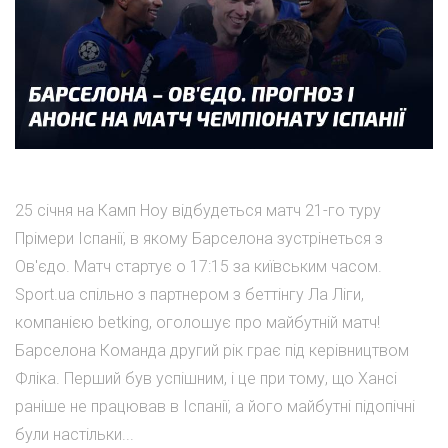
25 січня на Камп Ноу відбудеться матч 21-го туру
Прімери Іспанії, в якому Барселона зустрінеться з
Ов'єдо. Матч стартує о 17:15 за київським часом.
Sport.ua спільно з партнером з беттінгу Ла Ліги,
компанією betking, оголошує про майбутній матч!
Барселона Команда другий рік грає під керівництвом
Фліка. Перший був успішним, і це при тому, що Хансі
раніше не працював в Іспанії, а його майбутні підопічні
були настільки...