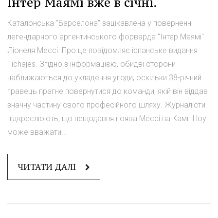
Інтер Маямі вже в січні.
Каталонська "Барселона" зацікавлена у поверненні
легендарного аргентинського форварда "Інтер Маямі"
Ліонеля Мессі. Про це повідомляє іспанське видання
Fichajes. Згідно з інформацією, обидві сторони
наближаються до укладення угоди, оскільки 38-річний
гравець прагне повернутися до команди, якій він віддав
значну частину свого професійного шляху. Журналісти
підкреслюють, що нещодавня поява Мессі на Камп Ноу
може вважати...
ЧИТАТИ ДАЛІ