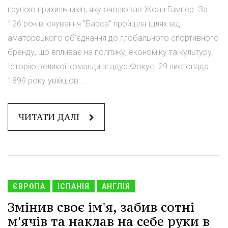
групою прихильників, яку очолював Жоан Гампер. За
126 років існування "Барса" пройшла шлях від
аматорського об'єднання до глобального спортивного
бренду, що впливає на політику, економіку та культуру.
Історію великої команди згадує Фокус. 29 листопада
1899 року увійшов ...
ЧИТАТИ ДАЛІ
ЄВРОПА
ІСПАНІЯ
АНГЛІЯ
Змінив своє ім'я, забив сотні
м'ячів та наклав на себе руки в