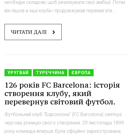
необхідні складові, щоб реалізувати свої амбіції. Потім
він пішов в інші клуби і продовжував перемагати....
ЧИТАТИ ДАЛІ
УРУГВАЙ
ТУРЕЧЧИНА
ЄВРОПА
126 років FC Barcelona: історія
створення клубу, який
перевернув світовий футбол.
Футбольний клуб "Барселона" (FC Barcelona) святкує
чергову річницю свого створення. 29 листопада 1899
року команда вперше була офіційно зареєстрована