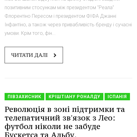
позитивним стосункам між президентом "Реала"
Флорентіно Пересом і президентом ФІФА Джанні
Інфантіно, а також через привабливість бренду і сучасні
умови. Крім того, фін...
ЧИТАТИ ДАЛІ
ПІВЗАХИСНИК
КРІШТІАНУ РОНАЛДУ
ІСПАНІЯ
Революція в зоні підтримки та
телепатичний зв'язок з Лео:
футбол ніколи не забуде
Бускетса та Альбу.