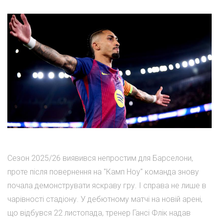
Сезон 2025/26 виявився непростим для Барселони,
проте після повернення на "Камп Ноу" команда знову
почала демонструвати яскраву гру. І справа не лише в
чарівності стадіону. У дебютному матчі на новій арені,
що відбувся 22 листопада, тренер Гансі Флік надав