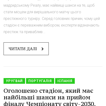
мадридському Реалу, має найвищі шанси на те, щоб
стати місцем для вирішального матчу цього
престижного турніру. Серед головних причин, чому цей
стадіон є переважним вибором, експерти відзначають
престиж та приваблив...
ЧИТАТИ ДАЛІ
УРУГВАЙ
ПОРТУГАЛІЯ
ІСПАНІЯ
Оголошено стадіон, який має
найбільші шанси на прийом
фіналу Чемпіонату світу-2030.