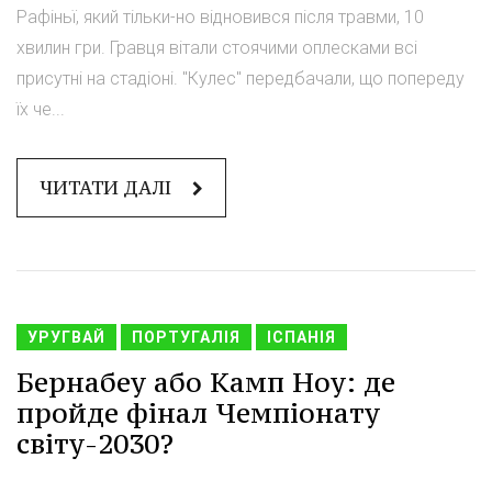
Рафіньї, який тільки-но відновився після травми, 10
хвилин гри. Гравця вітали стоячими оплесками всі
присутні на стадіоні. "Кулес" передбачали, що попереду
їх че...
ЧИТАТИ ДАЛІ
УРУГВАЙ
ПОРТУГАЛІЯ
ІСПАНІЯ
Бернабеу або Камп Ноу: де
пройде фінал Чемпіонату
світу-2030?