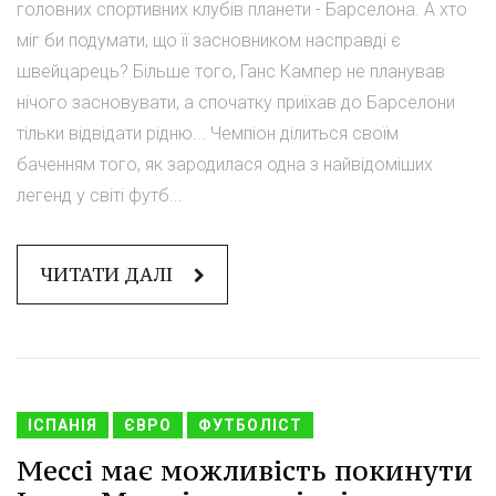
головних спортивних клубів планети - Барселона. А хто
міг би подумати, що її засновником насправді є
швейцарець? Більше того, Ганс Кампер не планував
нічого засновувати, а спочатку приїхав до Барселони
тільки відвідати рідню... Чемпіон ділиться своїм
баченням того, як зародилася одна з найвідоміших
легенд у світі футб...
ЧИТАТИ ДАЛІ
ІСПАНІЯ
ЄВРО
ФУТБОЛІСТ
Мессі має можливість покинути