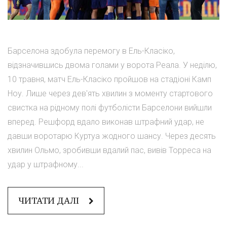
Барселона здобула перемогу в Ель-Класіко,
відзначившись двома голами у ворота Реала. У неділю,
10 травня, матч Ель-Класіко пройшов на стадіоні Камп
Ноу. Лише через дев'ять хвилин з моменту стартового
свистка на рідному полі футболісти Барселони вийшли
вперед. Решфорд вдало виконав штрафний удар, не
давши воротарю Куртуа жодного шансу. Через десять
хвилин Ольмо, зробивши вдалий пас, вивів Торреса на
удар у штрафному...
ЧИТАТИ ДАЛІ