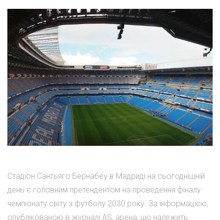
Стадіон Сантьяго Бернабеу в Мадриді на сьогоднішній
день є головним претендентом на проведення фіналу
чемпіонату світу з футболу 2030 року. За інформацією,
опублікованою в журналі AS, арена, що належить