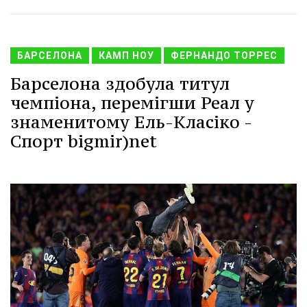
БАРСЕЛОНА
КАМП НОУ
ФЕРНАНДО ТОРРЕС
Барселона здобула титул
чемпіона, перемігши Реал у
знаменитому Ель-Класіко -
Спорт bigmir)net