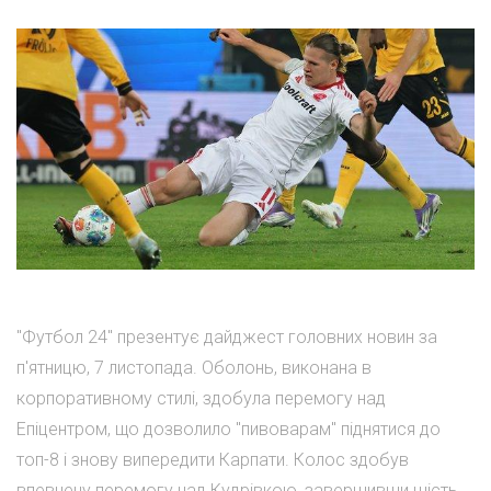
"Футбол 24" презентує дайджест головних новин за
п'ятницю, 7 листопада. Оболонь, виконана в
корпоративному стилі, здобула перемогу над
Епіцентром, що дозволило "пивоварам" піднятися до
топ-8 і знову випередити Карпати. Колос здобув
впевнену перемогу над Кудрівкою, завершивши шість