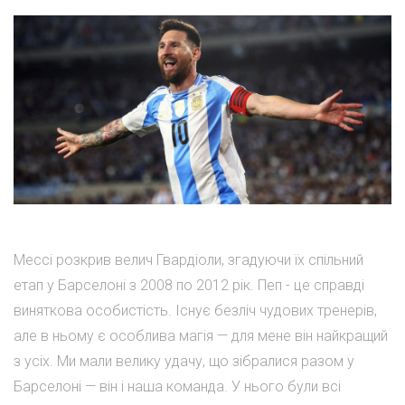
Мессі розкрив велич Гвардіоли, згадуючи їх спільний
етап у Барселоні з 2008 по 2012 рік. Пеп - це справді
виняткова особистість. Існує безліч чудових тренерів,
але в ньому є особлива магія — для мене він найкращий
з усіх. Ми мали велику удачу, що зібралися разом у
Барселоні — він і наша команда. У нього були всі