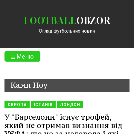
FOOTBALL
OBZOR
Огляд футбольних новин
Меню
Камп Ноу
ЄВРОПА
ІСПАНІЯ
ЛОНДОН
У "Барселони" існує трофей,
який не отримав визнання від
УЄФА: що це за нагорода і які