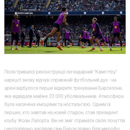
Після тривалої реконструкції легендарний "Камп Ноу"
нарешті знову відчув справжній футбольний дух - на
арені відбулося перше відкрите тренування Барселони,
яке відвідали майже 23 000 уболівальників. Атмосфера
була насичена емоціями та ностальгією. Одним із
перших, хто завітав на новий стадіон, став президент
клубу Жоан Лапорта. Він не зміг стримати своїх почуттів
і несподівано заспівав гімн Барси прямо біля мікрофо...