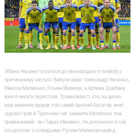
Збірна України готується до міжнародного плейоф у
пригніченому настрої. Вибули зірки: Олександр Зінченко,
Микола Матвієнко, Роман Яремчук, а Артема Довбика
вже й чекати перестали. Травмовані ті, хто, за ідеєю,
мав замінити лідерів: той самий Арсеній Батагов, який
чудово грає в Туреччині і міг замінити Матвієнка, теж
травмований - як і Тарас Михавко. Не допоможе й той,
хто допоміг з ісландцями: Руслан Малиновський д...