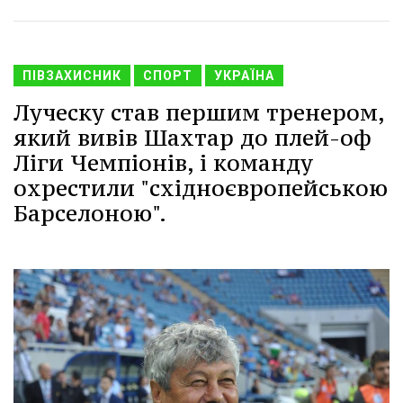
ПІВЗАХИСНИК
СПОРТ
УКРАЇНА
Луческу став першим тренером,
який вивів Шахтар до плей-оф
Ліги Чемпіонів, і команду
охрестили "східноєвропейською
Барселоною".