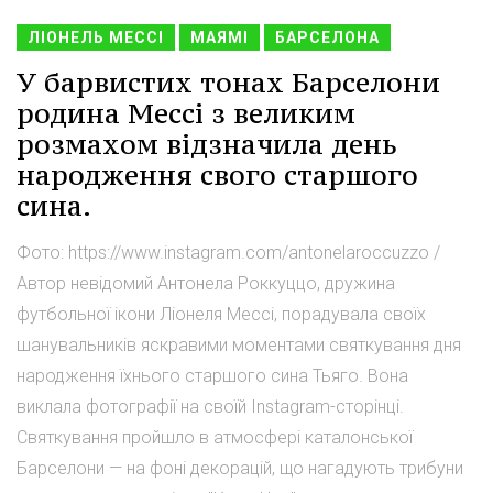
ЛІОНЕЛЬ МЕССІ
МАЯМІ
БАРСЕЛОНА
У барвистих тонах Барселони
родина Мессі з великим
розмахом відзначила день
народження свого старшого
сина.
Фото: https://www.instagram.com/antonelaroccuzzo /
Автор невідомий Антонела Роккуццо, дружина
футбольної ікони Ліонеля Мессі, порадувала своїх
шанувальників яскравими моментами святкування дня
народження їхнього старшого сина Тьяго. Вона
виклала фотографії на своїй Instagram-сторінці.
Святкування пройшло в атмосфері каталонської
Барселони — на фоні декорацій, що нагадують трибуни