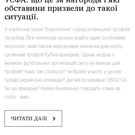
обставини призвели до такої
ситуації.
У клубному музеї "Барселони" серед іспанських трофеїв
та кубків Ліги чемпіонів можна знайти один особливий
експонат, який також має велике значення для клубу.
Це вічний трофей Кубка ярмарків. Однак жодна з
великих футбольних організацій світу не визнає цей
трофей! Чому так сталося? Чи брали участь у цьому
турнірі українські команди? Деталі розкриває OBOZ.UA.
Які це ярмарки? Назва буквально говорить сама за
себе - зма...
ЧИТАТИ ДАЛІ