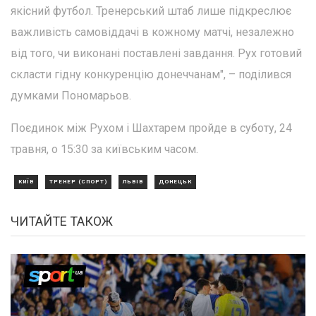
якісний футбол. Тренерський штаб лише підкреслює
важливість самовіддачі в кожному матчі, незалежно
від того, чи виконані поставлені завдання. Рух готовий
скласти гідну конкуренцію донеччанам", – поділився
думками Пономарьов.
Поєдинок між Рухом і Шахтарем пройде в суботу, 24
травня, о 15:30 за київським часом.
КИЇВ
ТРЕНЕР (СПОРТ)
ЛЬВІВ
ДОНЕЦЬК
ЧИТАЙТЕ ТАКОЖ