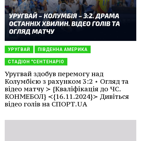
УРУГВАЙ
ПІВДЕННА АМЕРИКА
СТАДІОН "СЕНТЕНАРІО
Уругвай здобув перемогу над
Колумбією з рахунком 3:2 ⋆ Огляд та
відео матчу ≻ {Кваліфікація до ЧС.
КОНМЕБОЛ} ≺{16.11.2024}≻ Дивіться
відео голів на СПОРТ.UA