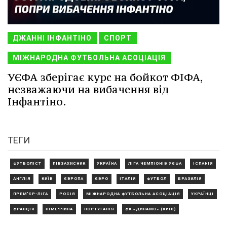
ДЖАННІ ІНФАНТІНО
СПОРТ
МІЖНАРОДНА ФУТБОЛЬНА АСОЦІАЦІЯ
УЄФА зберігає курс на бойкот ФІФА,
незважаючи на вибачення від
Інфантіно.
ТЕГИ
ФУТБОЛІСТ
ПІВЗАХИСНИК
УКРАЇНА
ЛІГА ЧЕМПІОНІВ УЄФА
ІСПАНІЯ
АНГЛІЯ
КИЇВ
ЄВРОПА
ЄВРО
ІТАЛІЯ
ФУТБОЛ
БРАЗИЛІЯ
ПРЕМ'ЄР-ЛІГА
РОСІЯ
МІЖНАРОДНА ФУТБОЛЬНА АСОЦІАЦІЯ
УКРАЇНЦІ
ФРАНЦІЯ
НІМЕЧЧИНА
ПОРТУГАЛІЯ
ФК «ДИНАМО» (КИЇВ)