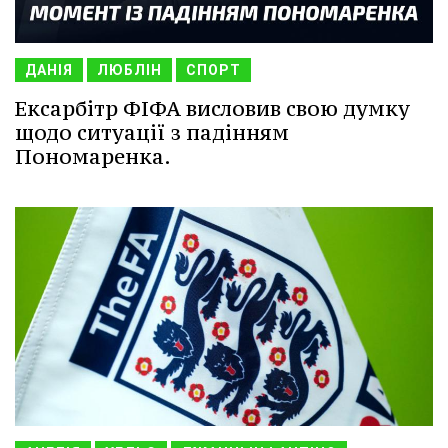
ДАНІЯ
ЛЮБЛІН
СПОРТ
Ексарбітр ФІФА висловив свою думку
щодо ситуації з падінням
Пономаренка.