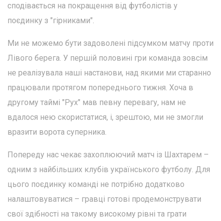
сподівається на покращення від футболістів у
поєдинку з "гірниками".
Ми не можемо бути задоволені підсумком матчу проти
Лівого берега. У першій половині гри команда зовсім
не реалізувала наші настанови, над якими ми старанно
працювали протягом попереднього тижня. Хоча в
другому таймі "Рух" мав певну перевагу, нам не
вдалося нею скористатися, і, зрештою, ми не змогли
вразити ворота суперника.
Попереду нас чекає захоплюючий матч із Шахтарем –
одним з найбільших клубів українського футболу. Для
цього поєдинку команді не потрібно додатково
налаштовуватися – гравці готові продемонструвати
свої здібності на такому високому рівні та грати