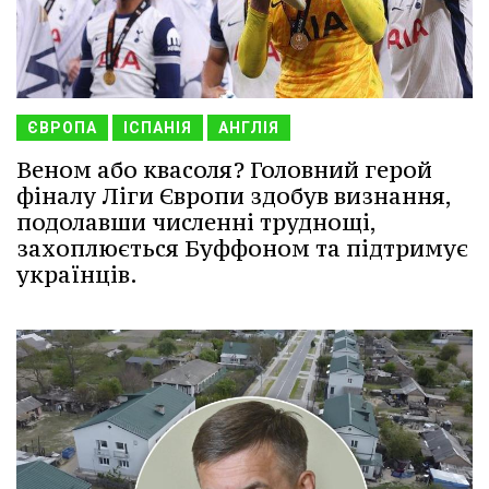
ЄВРОПА
ІСПАНІЯ
АНГЛІЯ
Веном або квасоля? Головний герой
фіналу Ліги Європи здобув визнання,
подолавши численні труднощі,
захоплюється Буффоном та підтримує
українців.