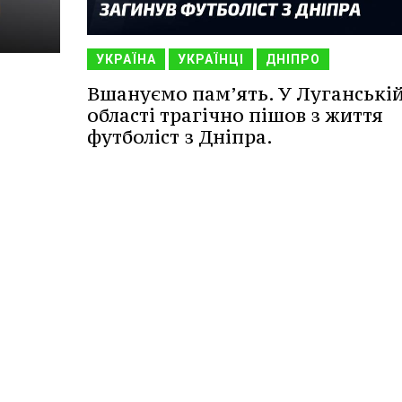
УКРАЇНА
УКРАЇНЦІ
ДНІПРО
Вшануємо пам’ять. У Луганські
області трагічно пішов з життя
футболіст з Дніпра.