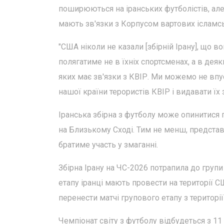
поширюються на іранських футболістів, але
мають зв'язки з Корпусом вартових ісламсь
"США ніколи не казали [збірній Ірану], що 
полягатиме не в їхніх спортсменах, а в деяк
яких має зв'язки з КВІР. Ми можемо не впус
нашої країни терористів КВІР і видавати їх з
Іранська збірна з футболу може опинитися пі
на Близькому Сході. Тим не менш, предст
братиме участь у змаганні.
Збірна Ірану на ЧС-2026 потрапила до групи
етапу іранці мають провести на території 
перенести матчі групового етапу з територі
Чемпіонат світу з футболу відбудеться з 11