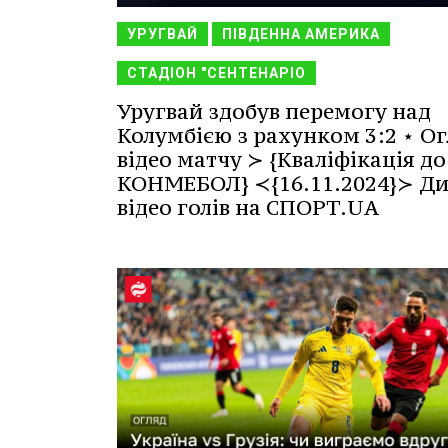
УРУГВАЙ
ПІВДЕННА АМЕРИКА
СТАДІОН "СЕНТЕНАРІО
Уругвай здобув перемогу над
Колумбією з рахунком 3:2 ⋆ Ог
відео матчу ≻ {Кваліфікація до
КОНМЕБОЛ} ≺{16.11.2024}≻ Ди
відео голів на СПОРТ.UA