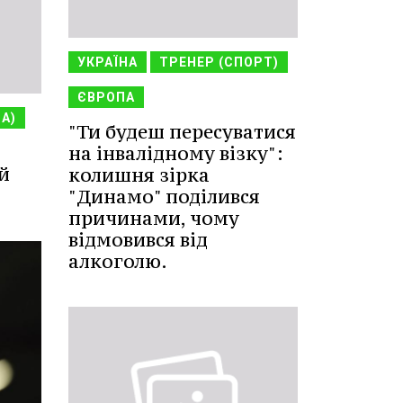
УКРАЇНА
ТРЕНЕР (СПОРТ)
ЄВРОПА
НА)
"Ти будеш пересуватися
на інвалідному візку":
й
колишня зірка
"Динамо" поділився
причинами, чому
відмовився від
алкоголю.