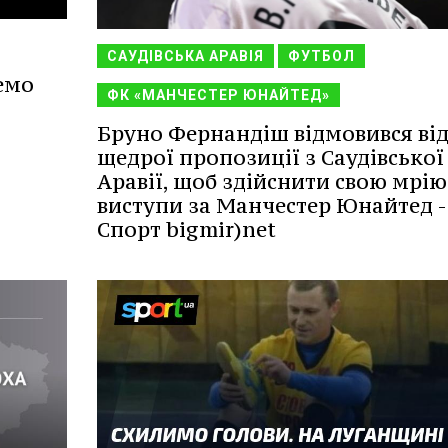
САУДІВСЬКА АРАВІЯ
ФУТБОЛ
емо
ФК «МАНЧЕСТЕР ЮНАЙТЕД»
Бруно Фернандіш відмовився ві
щедрої пропозиції з Саудівської
Аравії, щоб здійснити свою мрію
виступи за Манчестер Юнайтед -
Спорт bigmir)net