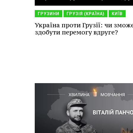
ГРУЗИНИ
ГРУЗІЯ (КРАЇНА)
КИЇВ
Україна проти Грузії: чи змож
здобути перемогу вдруге?