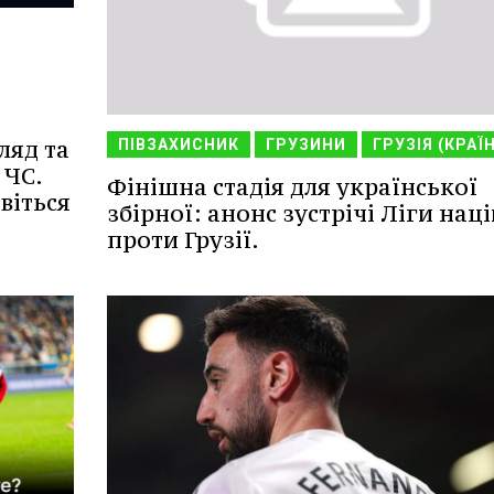
ляд та
ПІВЗАХИСНИК
ГРУЗИНИ
ГРУЗІЯ (КРАЇ
 ЧС.
Фінішна стадія для української
віться
збірної: анонс зустрічі Ліги наці
проти Грузії.