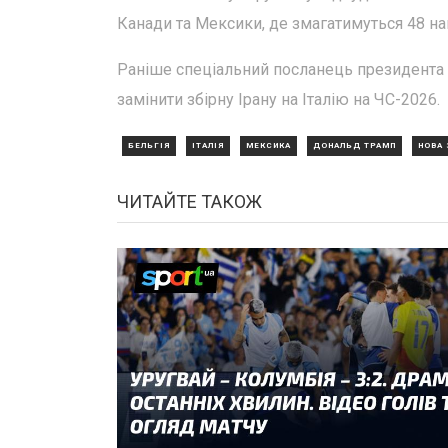
Канади та Мексики, де змагатимуться 48 н
Раніше спеціальний посланець президент
замінити збірну Ірану на Італію на ЧС-2026.
БЕЛЬГІЯ
ІТАЛІЯ
МЕКСИКА
ДОНАЛЬД ТРАМП
НОВА 
ЧИТАЙТЕ ТАКОЖ