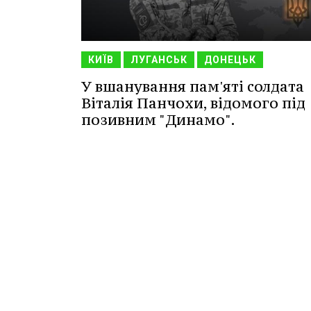
КИЇВ
ЛУГАНСЬК
ДОНЕЦЬК
У вшанування пам'яті солдата
Віталія Панчохи, відомого під
позивним "Динамо".