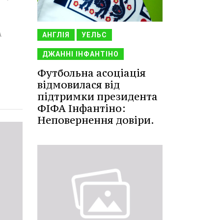
А
АНГЛІЯ
УЕЛЬС
ДЖАННІ ІНФАНТІНО
Футбольна асоціація
відмовилася від
підтримки президента
ФІФА Інфантіно:
Неповернення довіри.