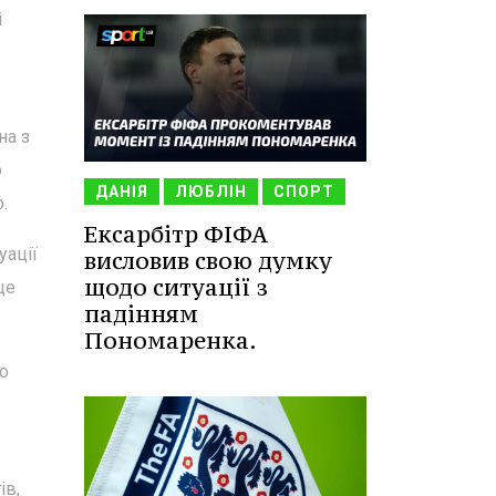
і
на з
о
ДАНІЯ
ЛЮБЛІН
СПОРТ
.
Ексарбітр ФІФА
уації
висловив свою думку
щодо ситуації з
ще
падінням
Пономаренка.
го
ів,