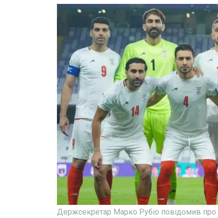
Держсекретар Марко Рубіо повідомив про ц