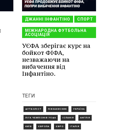
ДЖАННІ ІНФАНТІНО
СПОРТ
й
МІЖНАРОДНА ФУТБОЛЬНА
АСОЦІАЦІЯ
УЄФА зберігає курс на
бойкот ФІФА,
незважаючи на
вибачення від
Інфантіно.
ТЕГИ
ФУТБОЛІСТ
ПІВЗАХИСНИК
УКРАЇНА
ЛІГА ЧЕМПІОНІВ УЄФА
ІСПАНІЯ
АНГЛІЯ
КИЇВ
ЄВРОПА
ЄВРО
ІТАЛІЯ