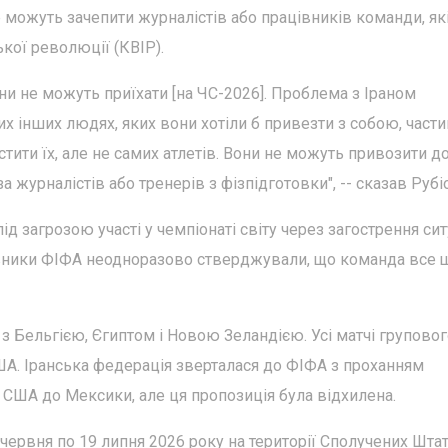
 можуть зачепити журналістів або працівників команди, як
кої революції (КВІР).
вони не можуть приїхати [на ЧС-2026]. Проблема з Іраном
их інших людях, яких вони хотіли б привезти з собою, части
тити їх, але не самих атлетів. Вони не можуть привозити д
а журналістів або тренерів з фізпідготовки", -- сказав Рубіо
д загрозою участі у чемпіонаті світу через загострення сит
авники ФІФА неодноразово стверджували, що команда все 
 з Бельгією, Єгиптом і Новою Зеландією. Усі матчі групово
США. Іранська федерація зверталася до ФІФА з проханням
ї США до Мексики, але ця пропозиція була відхилена.
 червня по 19 липня 2026 року на території Сполучених Штат