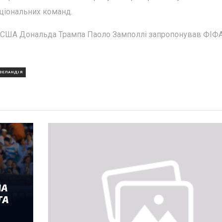
аціональних команд.
а США Дональда Трампа Паоло Замполлі запропонував ФІФ
ЗЕЛАНДІЯ