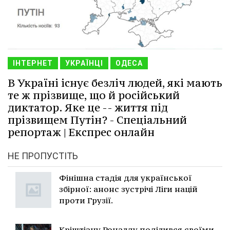
ІНТЕРНЕТ
УКРАЇНЦІ
ОДЕСА
В Україні існує безліч людей, які мають
те ж прізвище, що й російський
диктатор. Яке це -- життя під
прізвищем Путін? - Спеціальний
репортаж | Експрес онлайн
НЕ ПРОПУСТІТЬ
Фінішна стадія для української
збірної: анонс зустрічі Ліги націй
проти Грузії.
Кріштіану Роналду поділився своїми