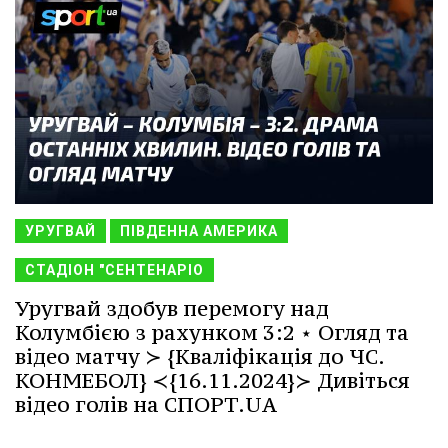
УРУГВАЙ
ПІВДЕННА АМЕРИКА
СТАДІОН "СЕНТЕНАРІО
Уругвай здобув перемогу над
Колумбією з рахунком 3:2 ⋆ Огляд та
відео матчу ≻ {Кваліфікація до ЧС.
КОНМЕБОЛ} ≺{16.11.2024}≻ Дивіться
відео голів на СПОРТ.UA