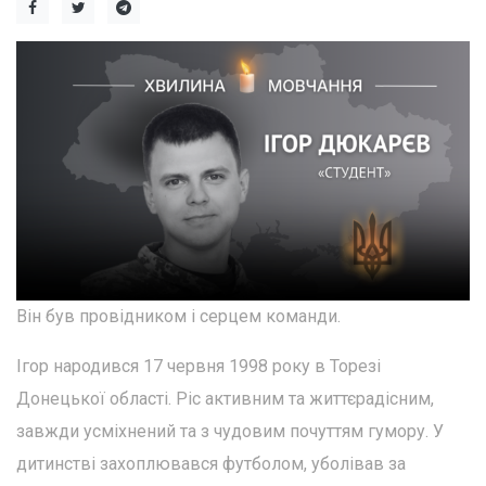
Він був провідником і серцем команди.
Ігор народився 17 червня 1998 року в Торезі
Донецької області. Ріс активним та життєрадісним,
завжди усміхнений та з чудовим почуттям гумору. У
дитинстві захоплювався футболом, уболівав за