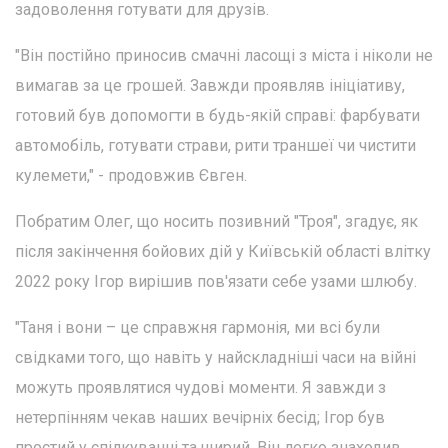
задоволення готувати для друзів.
"Він постійно приносив смачні ласощі з міста і ніколи не
вимагав за це грошей. Завжди проявляв ініціативу,
готовий був допомогти в будь-якій справі: фарбувати
автомобіль, готувати страви, рити траншеї чи чистити
кулемети," - продовжив Євген.
Побратим Олег, що носить позивний "Троя", згадує, як
після закінчення бойових дій у Київській області влітку
2022 року Ігор вирішив пов'язати себе узами шлюбу.
"Таня і вони – це справжня гармонія, ми всі були
свідками того, що навіть у найскладніші часи на війні
можуть проявлятися чудові моменти. Я завжди з
нетерпінням чекав наших вечірніх бесід; Ігор був
простий у спілкуванні та щирий. Він легко знаходив