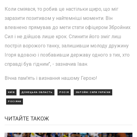
Коли сміявся, то робив це настільки щиро, що міг
заразити позитивом у найтемніші моменти. Він
впевнено прямував до мети стати офіцером Збройних
Сил і не дійшов лише крок. Спинити його зміг лиш
постріл ворожого танку, залишивши молоду дружину
Ігоря вдовою і позбавивши державу одного з тих, хто
справді був гідним", - зазначив Іван.
Вічна пам'ять і визнання нашому Герою!
КИЇВ
ДОНЕЦЬКА ОБЛАСТЬ
РОСІЯ
ЗБРОЙНІ СИЛИ УКРАЇНИ
РОСІЯНИ
ЧИТАЙТЕ ТАКОЖ