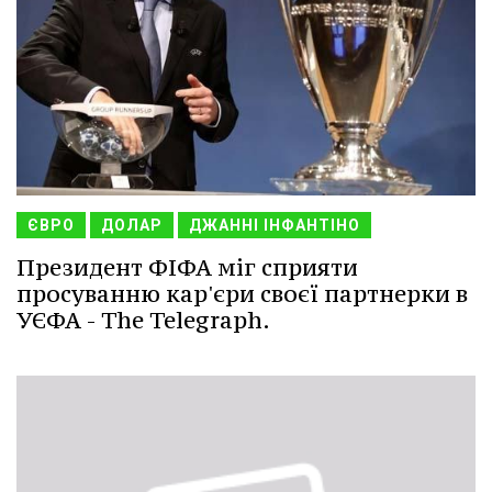
ЄВРО
ДОЛАР
ДЖАННІ ІНФАНТІНО
Президент ФІФА міг сприяти
просуванню кар'єри своєї партнерки в
УЄФА - The Telegraph.