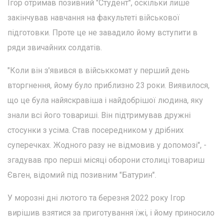
Ігор отримав позивний "Студент", оскільки лише
закінчував навчання на факультеті військової
підготовки. Проте це не завадило йому вступити в
ряди звичайних солдатів.
"Коли він з'явився в військкомат у перший день
вторгнення, йому було приблизно 23 роки. Виявилося,
що це була найяскравіша і найдобрішої людина, яку
знали всі його товариші. Він підтримував дружні
стосунки з усіма. Став посередником у дрібних
суперечках. Жодного разу не відмовив у допомозі", -
згадував про перші місяці оборони столиці товариш
Євген, відомий під позивним "Батурин".
У морозні дні лютого та березня 2022 року Ігор
вирішив взятися за приготування їжі, і йому приносило