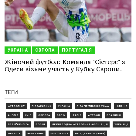
УКРАЇНА
ЄВРОПА
ПОРТУГАЛІЯ
Жіночий футбол: Команда "Сістерс" з
Одеси візьме участь у Кубку Європи.
ТЕГИ
ФУТБОЛІСТ
ПІВЗАХИСНИК
УКРАЇНА
ЛІГА ЧЕМПІОНІВ УЄФА
ІСПАНІЯ
АНГЛІЯ
КИЇВ
ЄВРОПА
ЄВРО
ІТАЛІЯ
ФУТБОЛ
БРАЗИЛІЯ
ПРЕМ'ЄР-ЛІГА
РОСІЯ
МІЖНАРОДНА ФУТБОЛЬНА АСОЦІАЦІЯ
УКРАЇНЦІ
ФРАНЦІЯ
НІМЕЧЧИНА
ПОРТУГАЛІЯ
ФК «ДИНАМО» (КИЇВ)