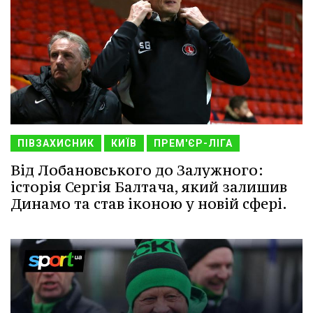
ПІВЗАХИСНИК
КИЇВ
ПРЕМ'ЄР-ЛІГА
Від Лобановського до Залужного:
історія Сергія Балтача, який залишив
Динамо та став іконою у новій сфері.