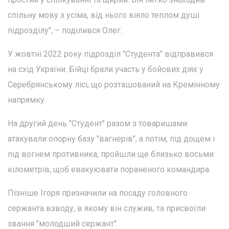
спільну мову з усіма, від нього віяло теплом душі
підрозділу", – поділився Олег.
У жовтні 2022 року підрозділ "Студента" відправився
на схід України. Бійці брали участь у бойових діях у
Серебрянському лісі, що розташований на Кремінному
напрямку.
На другий день "Студент" разом з товаришами
атакували опорну базу "вагнерів", а потім, під дощем і
під вогнем противника, пройшли ще близько восьми
кілометрів, щоб евакуювати пораненого командира.
Пізніше Ігоря призначили на посаду головного
сержанта взводу, в якому він служив, та присвоїли
звання "молодший сержант".