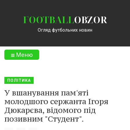
FOOTBALL
OBZOR
Огляд футбольних новин
Меню
ПОЛІТИКА
У вшанування пам'яті
молодшого сержанта Ігоря
Дюкарєва, відомого під
позивним "Студент".