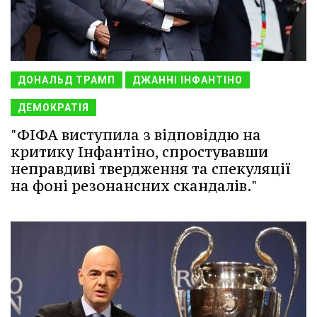
ДОНАЛЬД ТРАМП
ДЖАННІ ІНФАНТІНО
ДЕМОКРАТІЯ
"ФІФА виступила з відповіддю на
критику Інфантіно, спростувавши
неправдиві твердження та спекуляції
на фоні резонансних скандалів."