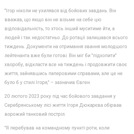
"Ігор ніколи не ухилявся від бойових завдань. Він
вважав, що якщо він не візьме на себе цю
відповідальність, то хтось інший муситиме йти, а
людей і так недостатньо. До ротації залишався всього
тиждень. Документи на отримання звання молодшого
лейтенанта вже були готові. Він міг би "підхопити"
хворобу, відкласти все на тиждень і продовжити своє
життя, зайнявшись паперовими справами, але це не
було б у стилі Ігоря," – зазначив Євген.
20 лютого 2023 року під час бойового завдання у
Серебрянському лісі життя Ігоря Дюкарєва обірвав
ворожий танковий постріл.
"Я перебував на командному пункті роти, коли