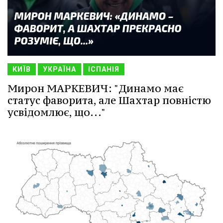
КИЇВ
УКРАЇНА
ІСПАНІЯ
Мирон МАРКЕВИЧ: "Динамо має
статус фаворита, але Шахтар повністю
усвідомлює, що..."