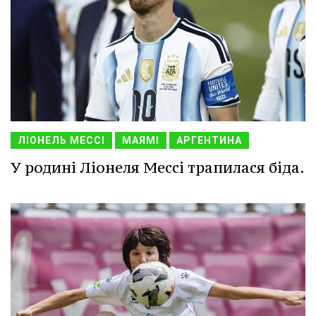
ЛІОНЕЛЬ МЕССІ
МАЯМІ
АРГЕНТИНА
У родині Ліонеля Мессі трапилася біда.