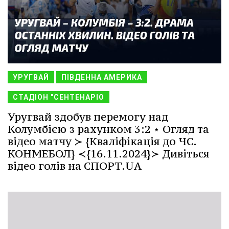
УРУГВАЙ
ПІВДЕННА АМЕРИКА
СТАДІОН "СЕНТЕНАРІО
Уругвай здобув перемогу над
Колумбією з рахунком 3:2 ⋆ Огляд та
відео матчу ≻ {Кваліфікація до ЧС.
КОНМЕБОЛ} ≺{16.11.2024}≻ Дивіться
відео голів на СПОРТ.UA