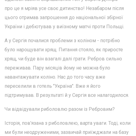
про це я мріяв усе своє дитинство! Незабаром після
цього отримав запрошення до національної збірної
України і дебютував у виїзному матчі проти Польщі.
А у Сергія почалися проблеми з коліном - потрібно
було нарощувати хрящ. Питання стояло, як приросте
хрящ, чи буде він взагалі далі грати. Ребров сильно
переживав. Пару місяців йому не можна було
навантажувати коліно. Нас до того часу вже
переселили в готель "Україна". Вже я його
підтримував. В результаті й у Сергія все налагодилося.
Чи відвідували риболовлю разом із Ребровим?
Історія, пов'язана з риболовлею, варта уваги. Тоді, коли
ми були неодруженими, зазвичай приїжджали на базу