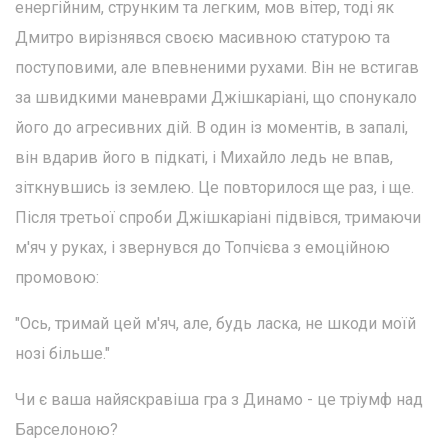
енергійним, струнким та легким, мов вітер, тоді як
Дмитро вирізнявся своєю масивною статурою та
поступовими, але впевненими рухами. Він не встигав
за швидкими маневрами Джішкаріані, що спонукало
його до агресивних дій. В один із моментів, в запалі,
він вдарив його в підкаті, і Михайло ледь не впав,
зіткнувшись із землею. Це повторилося ще раз, і ще.
Після третьої спроби Джішкаріані підвівся, тримаючи
м'яч у руках, і звернувся до Топчієва з емоційною
промовою:
"Ось, тримай цей м'яч, але, будь ласка, не шкоди моїй
нозі більше."
Чи є ваша найяскравіша гра з Динамо - це тріумф над
Барселоною?