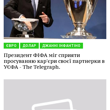
ЄВРО
ДОЛАР
ДЖАННІ ІНФАНТІНО
Президент ФІФА міг сприяти
просуванню кар'єри своєї партнерки в
УЄФА - The Telegraph.