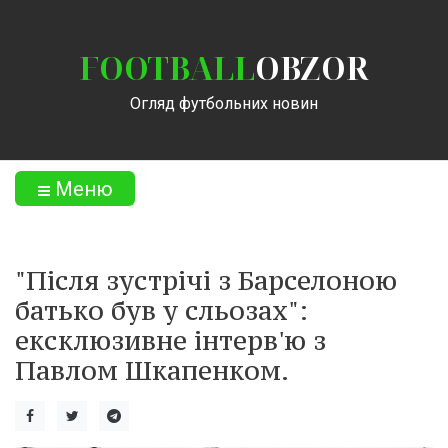
FOOTBALL
OBZOR
Огляд футбольних новин
Меню
"Після зустрічі з Барселоною
батько був у сльозах":
ексклюзивне інтерв'ю з
Павлом Шкапенком.