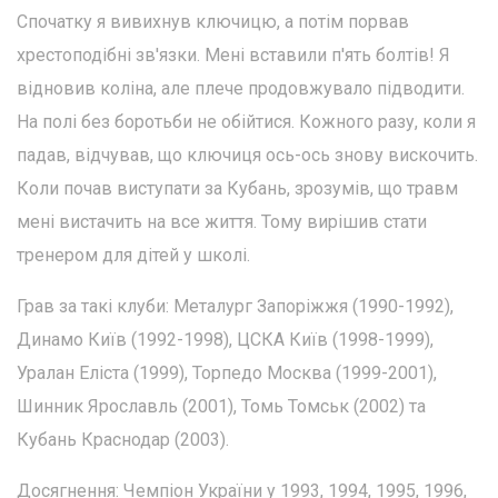
Спочатку я вивихнув ключицю, а потім порвав
хрестоподібні зв'язки. Мені вставили п'ять болтів! Я
відновив коліна, але плече продовжувало підводити.
На полі без боротьби не обійтися. Кожного разу, коли я
падав, відчував, що ключиця ось-ось знову вискочить.
Коли почав виступати за Кубань, зрозумів, що травм
мені вистачить на все життя. Тому вирішив стати
тренером для дітей у школі.
Грав за такі клуби: Металург Запоріжжя (1990-1992),
Динамо Київ (1992-1998), ЦСКА Київ (1998-1999),
Уралан Еліста (1999), Торпедо Москва (1999-2001),
Шинник Ярославль (2001), Томь Томськ (2002) та
Кубань Краснодар (2003).
Досягнення: Чемпіон України у 1993, 1994, 1995, 1996,