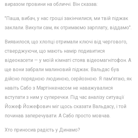
виразом провини на обличчі. Він сказав:
"Паша, вибач, у нас гроші закінчилися, ми твій піджак
заклали. Викупи сам, як отримаємо зарплату, віддамо".
Виявилося, що хлопці отримали ключі від чергового,
стверджуючи, що мають намір подивитися
відеокасети — у моїй кімнаті стояв відеомагнітофон. А
ще вони забрали малиновий піджак. Вальдас був
дійсно порядною людиною, серйозною. Я пам'ятаю, як
навіть Сабо з Мартінкенасом не наважувалися
вступати з ним у суперечки. Під час аналізу ситуації
Йожеф Йожефович міг щось сказати Вальдасу, і той
починав заперечувати. А Сабо просто мовчав.
Хто приносив радість у Динамо?