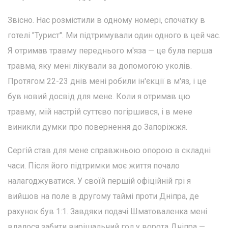
Звісно. Нас розмістили в одному номері, спочатку в
готелі "Турист". Ми підтримували один одного в цей час.
Я отримав травму переднього м'яза — це була перша
травма, яку мені лікували за допомогою уколів.
Протягом 22-23 днів мені робили ін'єкції в м'яз, і це
був новий досвід для мене. Коли я отримав цю
травму, мій настрій суттєво погіршився, і в мене
виникли думки про повернення до Запоріжжя.
Сергій став для мене справжньою опорою в складні
часи. Після його підтримки моє життя почало
налагоджуватися. У своїй першій офіційній грі я
вийшов на поле в другому таймі проти Дніпра, де
рахунок був 1:1. Завдяки подачі Шматоваленка мені
вдалося забити вирішальний гол у ворота Дніпра —