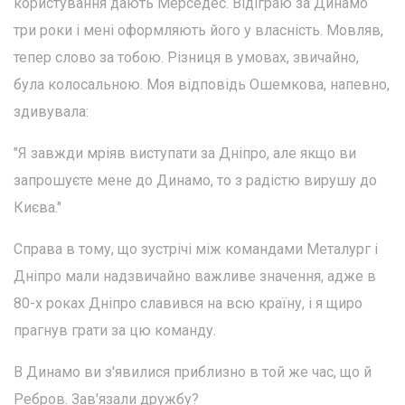
користування дають Мерседес. Відіграю за Динамо
три роки і мені оформляють його у власність. Мовляв,
тепер слово за тобою. Різниця в умовах, звичайно,
була колосальною. Моя відповідь Ошемкова, напевно,
здивувала:
"Я завжди мріяв виступати за Дніпро, але якщо ви
запрошуєте мене до Динамо, то з радістю вирушу до
Києва."
Справа в тому, що зустрічі між командами Металург і
Дніпро мали надзвичайно важливе значення, адже в
80-х роках Дніпро славився на всю країну, і я щиро
прагнув грати за цю команду.
В Динамо ви з'явилися приблизно в той же час, що й
Ребров. Зав'язали дружбу?