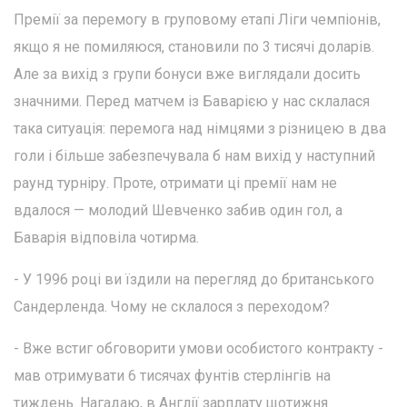
Премії за перемогу в груповому етапі Ліги чемпіонів,
якщо я не помиляюся, становили по 3 тисячі доларів.
Але за вихід з групи бонуси вже виглядали досить
значними. Перед матчем із Баварією у нас склалася
така ситуація: перемога над німцями з різницею в два
голи і більше забезпечувала б нам вихід у наступний
раунд турніру. Проте, отримати ці премії нам не
вдалося — молодий Шевченко забив один гол, а
Баварія відповіла чотирма.
- У 1996 році ви їздили на перегляд до британського
Сандерленда. Чому не склалося з переходом?
- Вже встиг обговорити умови особистого контракту -
мав отримувати 6 тисячах фунтів стерлінгів на
тиждень. Нагадаю, в Англії зарплату щотижня