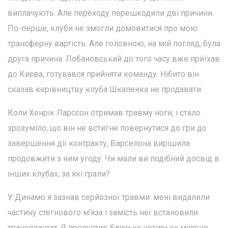
виплачують. Але переходу перешкодили дві причини.
По-перше, клуби не змогли домовитися про мою
трансферну вартість. Але головною, на мій погляд, була
друга причина. Лобановський до того часу вже приїхав
до Києва, готувався прийняти команду. Нібито він
сказав керівництву клуба Шкапенка не продавати.
Коли Хенрік Ларссон отримав травму ноги, і стало
зрозуміло, що він не встигне повернутися до гри до
завершення дії контракту, Барселона вирішила
продовжити з ним угоду. Чи мали ви подібний досвід в
інших клубах, за які грали?
У Динамо я зазнав серйозної травми: мені видалили
частину стегнового м'яза і замість неї встановили
трансплантат. Я пропустив близько чотирьох місяців.