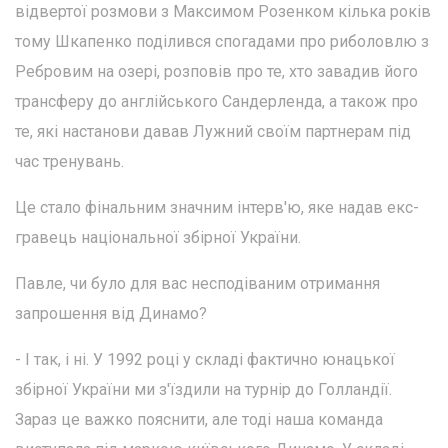
відвертої розмови з Максимом Розенком кілька років
тому Шкапенко поділився спогадами про риболовлю з
Ребровим на озері, розповів про те, хто завадив його
трансферу до англійського Сандерленда, а також про
те, які настанови давав Лужний своїм партнерам під
час тренувань.
Це стало фінальним значним інтерв'ю, яке надав екс-
гравець національної збірної України.
Павле, чи було для вас несподіваним отримання
запрошення від Динамо?
- І так, і ні. У 1992 році у складі фактично юнацької
збірної України ми з'їздили на турнір до Голландії.
Зараз це важко пояснити, але тоді наша команда