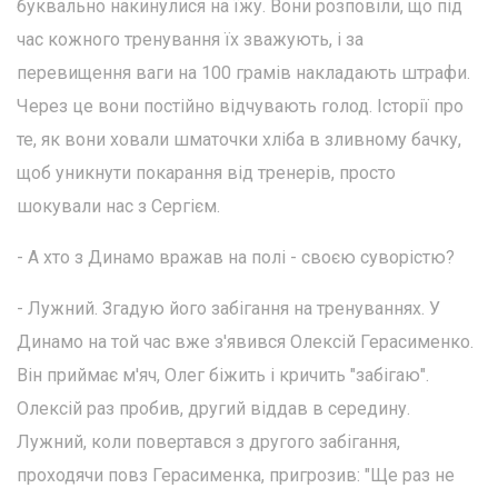
буквально накинулися на їжу. Вони розповіли, що під
час кожного тренування їх зважують, і за
перевищення ваги на 100 грамів накладають штрафи.
Через це вони постійно відчувають голод. Історії про
те, як вони ховали шматочки хліба в зливному бачку,
щоб уникнути покарання від тренерів, просто
шокували нас з Сергієм.
- А хто з Динамо вражав на полі - своєю суворістю?
- Лужний. Згадую його забігання на тренуваннях. У
Динамо на той час вже з'явився Олексій Герасименко.
Він приймає м'яч, Олег біжить і кричить "забігаю".
Олексій раз пробив, другий віддав в середину.
Лужний, коли повертався з другого забігання,
проходячи повз Герасименка, пригрозив: "Ще раз не