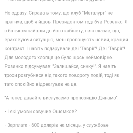
Не одразу. Справа в тому, що клуб "Металург" не
прагнув, щоб я йшов. Президентом тоді був Розенко. Я
з батьком зайшли до його кабінету, і він сказав, що,
враховуючи ситуацію, мені пропонують новий, кращий
контракт. І навіть подарували дві "Таврії"! Дві "Таврії"!
Для молодого хлопця це було щось неймовірне.
Розенко підсумував: "Залишайся, синку!". Я навіть
трохи розгубився від такого повороту подій, тоді як
тато спокійно відреагував на це.
"А тепер давайте вислухаємо пропозицію Динамо".
- І які умови озвучив Ошемков?
- Зарплата - 600 доларів на місяць, у службове