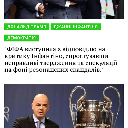
ДОНАЛЬД ТРАМП
ДЖАННІ ІНФАНТІНО
ДЕМОКРАТІЯ
"ФІФА виступила з відповіддю на
критику Інфантіно, спростувавши
неправдиві твердження та спекуляції
на фоні резонансних скандалів."