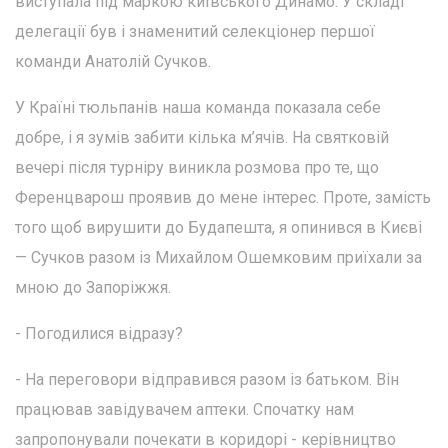
виступала під маркою київського Динамо. У складі
делегації був і знаменитий селекціонер першої
команди Анатолій Сучков.
У Країні тюльпанів наша команда показала себе
добре, і я зумів забити кілька м’ячів. На святковій
вечері після турніру виникла розмова про те, що
Ференцварош проявив до мене інтерес. Проте, замість
того щоб вирушити до Будапешта, я опинився в Києві
— Сучков разом із Михайлом Ошемковим приїхали за
мною до Запоріжжя.
- Погодилися відразу?
- На переговори відправився разом із батьком. Він
працював завідувачем аптеки. Спочатку нам
запропонували почекати в коридорі - керівництво