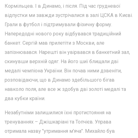
Кормільцев. І в Динамо, і після. Під час грудневої
відпустки ми завжди зустрічалися в залі ЦСКА в Києві.
Грали в футбол і підтримували фізичну форму.
Напередодні нового року відбувався традиційний
банкет. Сергій мав прилетіти з Москви, але
запізнювався. Нарешті він увірвався в банкетний зал,
скинувши верхній одяг. На його шиї блищали дві
медалі чемпіона України. Він почав ними дзвеніти,
розповідаючи, що в Динамо здебільшого бігав
навколо поля, але все ж здобув дві золоті медалі та
два кубки країни.
Незабутніми залишилися їхні протистояння на
тренуваннях – Джішкаріані та Топчієв. Управа
отримала назву "утримання м'яча". Михайло був