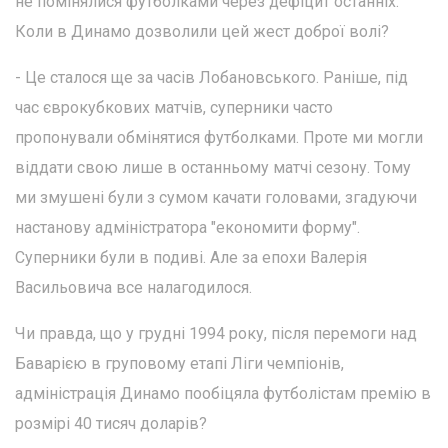
не помінялися футболками через дефіцит останніх.
Коли в Динамо дозволили цей жест доброї волі?
- Це сталося ще за часів Лобановського. Раніше, під
час єврокубкових матчів, суперники часто
пропонували обмінятися футболками. Проте ми могли
віддати свою лише в останньому матчі сезону. Тому
ми змушені були з сумом качати головами, згадуючи
настанову адміністратора "економити форму".
Суперники були в подиві. Але за епохи Валерія
Васильовича все налагодилося.
Чи правда, що у грудні 1994 року, після перемоги над
Баварією в груповому етапі Ліги чемпіонів,
адміністрація Динамо пообіцяла футболістам премію в
розмірі 40 тисяч доларів?