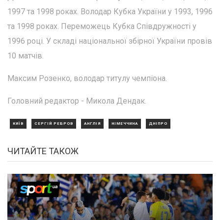
1997 та 1998 роках. Володар Кубка України у 1993, 1996
та 1998 роках. Переможець Кубка Співдружності у
1996 році. У складі національної збірної України провів
10 матчів.
Максим Розенко, володар титулу чемпіона.
Головний редактор - Микола Дендак.
КИЇВ
СЕРГІЙ РЕБРОВ
АНГЛІЯ
НІМЕЧЧИНА
ДНІПРО
ЧИТАЙТЕ ТАКОЖ