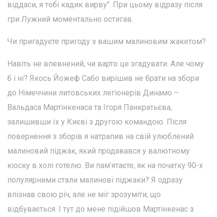
віддаси, я тобі кадик вирву". При цьому відразу після
гри Лужний моментально остигав.
Чи пригадуєте пригоду з вашим малиновим жакетом?
Навіть не впевнений, чи варто це згадувати. Але чому
б і ні? Якось Йожеф Сабо вирішив не брати на збори
до Німеччини литовських легіонерів Динамо –
Вальдаса Мартінкенаса та Ігоря Панкратьєва,
залишивши їх у Києві з другою командою. Після
повернення з зборів я натрапив на свій улюблений
малиновий піджак, який продавався у валютному
кіоску в холі готелю. Ви пам’ятаєте, як на початку 90-х
популярними стали малинові піджаки? Я одразу
впізнав свою річ, але не міг зрозуміти, що
відбувається. І тут до мене підійшов Мартінкенас з