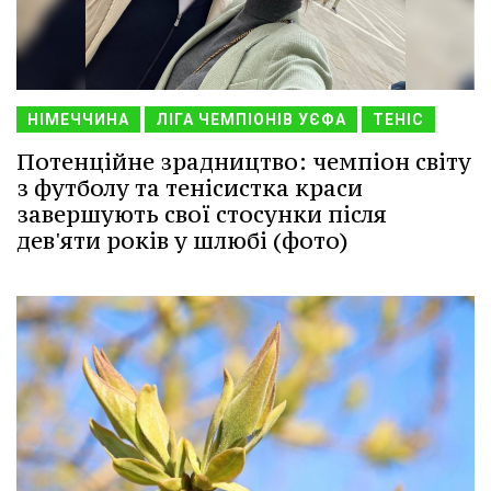
НІМЕЧЧИНА
ЛІГА ЧЕМПІОНІВ УЄФА
ТЕНІС
Потенційне зрадництво: чемпіон світу
з футболу та тенісистка краси
завершують свої стосунки після
дев'яти років у шлюбі (фото)