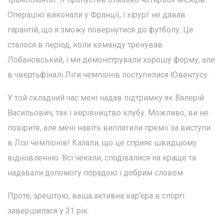
Операцію виконали у Франції, і хірург не давав
гарантій, що я зможу повернутися до футболу. Це
сталося в період, коли команду тренував
Лобановський, і ми демонстрували хорошу форму, але
в чвертьфіналі Ліги чемпіонів поступилися Ювентусу.
У той складний час мені надав підтримку як Валерій
Васильович, так і керівництво клубу. Можливо, ви не
повірите, але мені навіть виплатили премії за виступи
в Лізі чемпіонів! Казали, що це сприяє швидшому
відновленню. Всі чекали, сподівалися на краще та
надавали допомогу порадою і добрим словом.
Проте, зрештою, ваша активна кар'єра в спорті
завершилася у 31 рік.