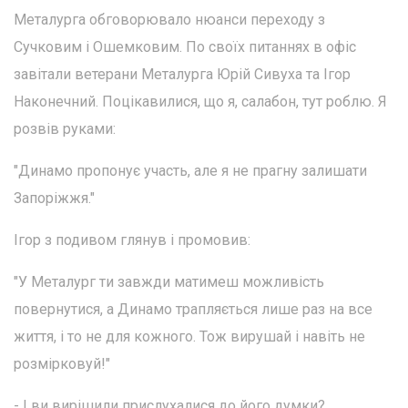
Металурга обговорювало нюанси переходу з
Сучковим і Ошемковим. По своїх питаннях в офіс
завітали ветерани Металурга Юрій Сивуха та Ігор
Наконечний. Поцікавилися, що я, салабон, тут роблю. Я
розвів руками:
"Динамо пропонує участь, але я не прагну залишати
Запоріжжя."
Ігор з подивом глянув і промовив:
"У Металург ти завжди матимеш можливість
повернутися, а Динамо трапляється лише раз на все
життя, і то не для кожного. Тож вирушай і навіть не
розмірковуй!"
- І ви вирішили прислухалися до його думки?