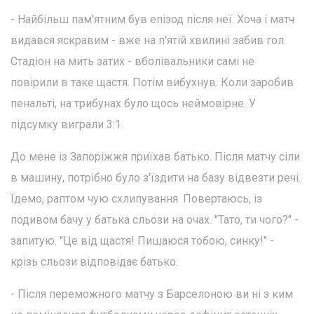
- Найбільш пам'ятним був епізод після неї. Хоча і матч
видався яскравим - вже на п'ятій хвилині забив гол.
Стадіон на мить затих - вболівальники самі не
повірили в таке щастя. Потім вибухнув. Коли заробив
пенальті, на трибунах було щось неймовірне. У
підсумку виграли 3:1.
До мене із Запоріжжя приїхав батько. Після матчу сіли
в машину, потрібно було з'їздити на базу відвезти речі.
Їдемо, раптом чую схлипування. Повертаюсь, із
подивом бачу у батька сльози на очах. "Тато, ти чого?" -
запитую. "Це від щастя! Пишаюся тобою, синку!" -
крізь сльози відповідає батько.
- Після переможного матчу з Барселоною ви ні з ким