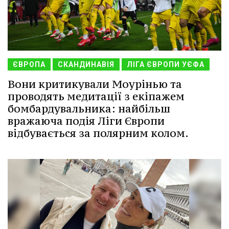
ЄВРОПА
СКАНДИНАВІЯ
ЛІГА ЄВРОПИ УЄФА
Вони критикували Моурінью та
проводять медитації з екіпажем
бомбардувальника: найбільш
вражаюча подія Ліги Європи
відбувається за полярним колом.