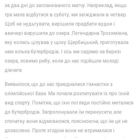
за два дні до запланованого матчу. Наприклад, якщо
гра мала відбутися в суботу, ми заїжджали в четвер.
Щоб не нудьгувати, вирішили придбати вудки і
ввечері вирушили до озера. Легендарна Трохимівна,
яку колись цілував у щоку Щербицький, приготувала
нам кілька бутербродів. І ось ми сидимо на березі
озера, ловимо рибу, коли до нас підійшли молоді
дівчата.
Виявилося, що до нас приєдналися гімнастки з
олімпійської бази. Ми почали розпитувати їх про їхній
вид спорту. Помітив, що їхні погляди постійно металися
до бутербродів. Запропонували їм перекусити, але
спочатку вони відмовилися, пояснюючи, що їм це не
дозволено. Проте згодом вони не втрималися і