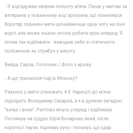
- Я відгадував напрям польоту м'яча. Лише у матчах за
ветеранів у поважному віці зрозумів, що помилявся.
Воротар повинен мати щонайменше одну ногу на лінії
воріт, але може іншою ногою робити крок вперед. Я
почав так відбивати - виводив себе зі статичного
положення, як стрибун у висоту.
Вайда, Сиров, Поточняк / Фото з архіву
- А що трапилося тоді в Мінську?
Рахунок у матчі становить 4:4. Нарешті до м'яча
підходить Володимир Сахаров, а я в думках загадую:
"вліво і вниз". Раптово мчусь уперед і відбиваю.
Поглянув на суддю Юрія Бочарова, який, після
короткої паузи, піднімає руку і показує, що удар