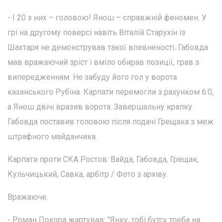
- І 20 з них – головою! Янош – справжній феномен. У
грі на другому поверсі навіть Віталій Старухін із
Шахтаря не демонстрував такої впевненості. Габовда
мав вражаючий зріст і вміло обирав позиції, грав з
випередженням. Не забуду його гол у ворота
казанського Рубіна. Карпати перемогли з рахунком 6:0,
а Янош двічі вразив ворота. Завершальну крапку
Габовда поставив головою після подачі Грещака з меж
штрафного майданчика.
Карпати проти СКА Ростов: Вайда, Габовда, Грещак,
Кульчицький, Савка, арбітр / Фото з архіву.
Вражаюче.
- Роман Покора жартував: "Янку, тобі бутсу треба на