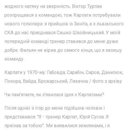
жодного натяку на зверхність. Віктор Турпак
розпрощався з командою, тож Карпати потребували
нового голкіпера: я прийшов із Зеніта, а з львівського
СКА до нас приєднався Сашко Швойницький. У моїй
попередній команді тренер ставився до мене дуже
добре. Фальян не вірив до самого кінця, що я залишу
команду.
Карпати у 1970-му: Габовда, Сарабін, Сиров, Данилюк,
Покора, Вайда, Броварський, Лихачов / Фото з архіву
Чи пам'ятаєте, як з'явилася ідея з Карпатами?
Після однієї з ігор до мене підійшов чоловік і
представився: "Я - тренер Карпат, Юрій Сусла. Я
приїхав за тобою". Ми виявилися земляками, і я