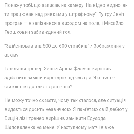
Покажу тобі, що записав на камеру. На відео видно, як
ти працював над ривками у штрафному". Ту гру Зеніт
програв — я запізнився з виходом на поле, і Михайло
Гершкович забив єдиний гол.
"Здійснював від 500 до 600 стрибків" / Зображення з
архіву
Головний тренер Зеніта Артем Фальян вирішив
здійснити заміни воротарів під час гри. Яке ваше
ставлення до такого рішення?
Не можу точно сказати, чому так сталося, але ситуація
видається досить незвичною. Я пам'ятаю свій дебют у
Вищій лізі: тренер вирішив замінити Едуарда
Шаповаленка на мене. У наступному матчі я вже