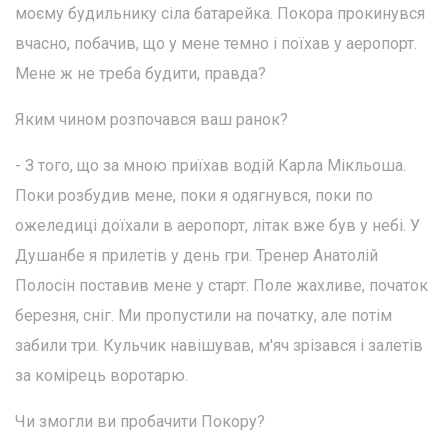
моєму будильнику сіла батарейка. Покора прокинувся
вчасно, побачив, що у мене темно і поїхав у аеропорт.
Мене ж не треба будити, правда?
Яким чином розпочався ваш ранок?
- З того, що за мною приїхав водій Карла Мікльоша.
Поки розбудив мене, поки я одягнувся, поки по
ожеледиці доїхали в аеропорт, літак вже був у небі. У
Душанбе я прилетів у день гри. Тренер Анатолій
Полосін поставив мене у старт. Поле жахливе, початок
березня, сніг. Ми пропустили на початку, але потім
забили три. Кульчик навішував, м'яч зрізався і залетів
за комірець воротарю.
Чи змогли ви пробачити Покору?