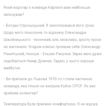
Який воротар з команди Карпати вам найбільше
імпонував?
- Богдан Стронціцький. Я захоплювався його грою.
Щодо мого покоління, то відзначу Олександра
Швойницького - технічний, але, можливо, зросту трохи
не вистачало. Згодом класно проявив себе Олександр
Ракитський, пізніше - Ельхан Расулов. Зараз мені дуже
подобається Назар Домчак. Гадаю, у нього хороше
майбутнє.
- Ви приїхали до Львова 1970-го і стали частиною
команди, яка тільки-но виграла Кубок СРСР. Як вас
прийняв колектив?
Температура була приємно комфортною. Я не відчув