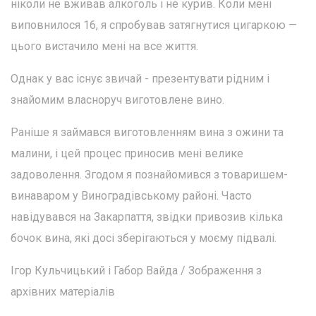
ніколи не вживав алкоголь і не курив. Коли мені
виповнилося 16, я спробував затягнутися цигаркою —
цього вистачило мені на все життя.
Однак у вас існує звичай - презентувати рідним і
знайомим власноруч виготовлене вино.
Раніше я займався виготовленням вина з ожини та
малини, і цей процес приносив мені велике
задоволення. Згодом я познайомився з товаришем-
винаваром у Виноградівському районі. Часто
навідувався на Закарпаття, звідки привозив кілька
бочок вина, які досі зберігаються у моєму підвалі.
Ігор Кульчицький і Габор Вайда / Зображення з
архівних матеріалів