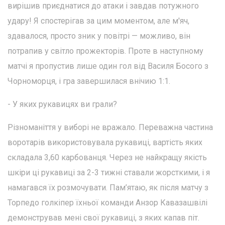
вирішив приєднатися до атаки і завдав потужного
удару! Я спостерігав за цим моментом, але м'яч,
здавалося, просто зник у повітрі — можливо, він
потрапив у світло прожекторів. Проте в наступному
матчі я пропустив лише один гол від Василя Босого з
Чорноморця, і гра завершилася внічию 1:1.
- У яких рукавицях ви грали?
Різноманіття у виборі не вражало. Переважна частина
воротарів використовувала рукавиці, вартість яких
складала 3,60 карбованця. Через не найкращу якість
шкіри ці рукавиці за 2-3 тижні ставали жорсткими, і я
намагався їх розмочувати. Пам’ятаю, як після матчу з
Торпедо голкіпер їхньої команди Анзор Кавазашвілі
демонстрував мені свої рукавиці, з яких капав піт.