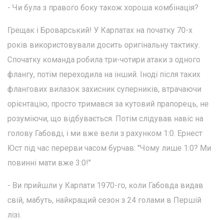
- Чи була з правого боку також хороша комбінація?
Грещак і Броварський! У Карпатах на початку 70-х
років використовували досить оригінальну тактику.
Спочатку команда робила три-чотири атаки з одного
флангу, потім переходила на інший. Іноді після таких
флангових вилазок захисник суперників, втрачаючи
орієнтацію, просто тримався за кутовий прапорець, не
розуміючи, що відбувається. Потім слідував навіс на
голову Габовді, і ми вже вели з рахунком 1:0. Ернест
Юст під час перерви часом бурчав: "Чому лише 1:0? Ми
повинні мати вже 3:0!"
- Ви прийшли у Карпати 1970-го, коли Габовда видав
свій, мабуть, найкращий сезон з 24 голами в Першій
лізі.