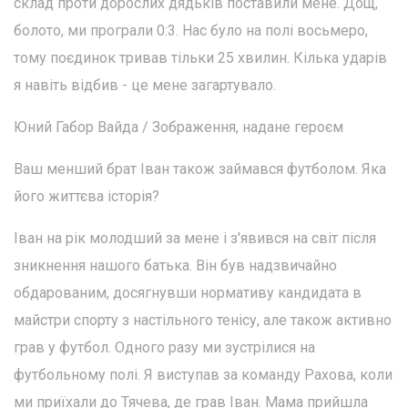
склад проти дорослих дядьків поставили мене. Дощ,
болото, ми програли 0:3. Нас було на полі восьмеро,
тому поєдинок тривав тільки 25 хвилин. Кілька ударів
я навіть відбив - це мене загартувало.
Юний Габор Вайда / Зображення, надане героєм
Ваш менший брат Іван також займався футболом. Яка
його життєва історія?
Іван на рік молодший за мене і з'явився на світ після
зникнення нашого батька. Він був надзвичайно
обдарованим, досягнувши нормативу кандидата в
майстри спорту з настільного тенісу, але також активно
грав у футбол. Одного разу ми зустрілися на
футбольному полі. Я виступав за команду Рахова, коли
ми приїхали до Тячева, де грав Іван. Мама прийшла