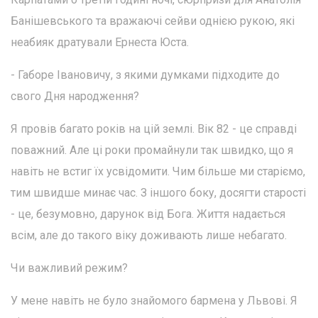
Банішевського та вражаючі сейви однією рукою, які
неабияк дратували Ернеста Юста.
- Габоре Івановичу, з якими думками підходите до
свого Дня народження?
Я провів багато років на цій землі. Вік 82 - це справді
поважний. Але ці роки промайнули так швидко, що я
навіть не встиг їх усвідомити. Чим більше ми старіємо,
тим швидше минає час. З іншого боку, досягти старості
- це, безумовно, дарунок від Бога. Життя надається
всім, але до такого віку доживають лише небагато.
Чи важливий режим?
У мене навіть не було знайомого бармена у Львові. Я