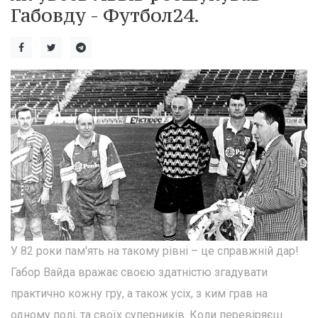
Габовду - Футбол24.
У 82 роки пам'ять на такому рівні – це справжній дар!
Габор Вайда вражає своєю здатністю згадувати
практично кожну гру, а також усіх, з ким грав на
одному полі, та своїх суперників. Коли перевіряєш