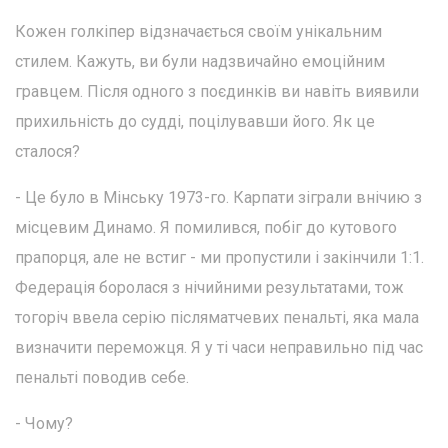
Кожен голкіпер відзначається своїм унікальним
стилем. Кажуть, ви були надзвичайно емоційним
гравцем. Після одного з поєдинків ви навіть виявили
прихильність до судді, поцілувавши його. Як це
сталося?
- Це було в Мінську 1973-го. Карпати зіграли внічию з
місцевим Динамо. Я помилився, побіг до кутового
прапорця, але не встиг - ми пропустили і закінчили 1:1.
Федерація боролася з нічийними результатами, тож
тогоріч ввела серію післяматчевих пенальті, яка мала
визначити переможця. Я у ті часи неправильно під час
пенальті поводив себе.
- Чому?