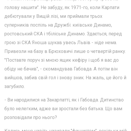
голову нашити". Не забуду, як 1971-го, коли Карпати
дебютували у Вищій лізі, ми приймали трьох
суперників поспіль на Дружбі: київське Динамо,
ростовський СКА і тбіліське Динамо. Здається, перед
грою зі СКА Яноша шукав увесь Львів - ніде нема.
Привезли на базу в Брюховичі лише о четвертій ранку.
"Поставте поруч зі мною ящик кефіру і щоб я вас до
обіду не бачив", - скомандував Габовда. А потім він
вийшов, забив свій гол і знову зник. На жаль, це його й
загубило.
- Ви народилися на Закарпатті, як і Габовда. Дитинство
було нелегким, адже ви зростали без батька. Що вам
розповідали про нього?
Колись мене навіть називали "фашистом", оскільки мій