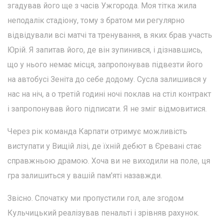
згадував його ще з часів Ужгорода. Моя тітка жила
неподалік стадіону, тому з братом ми регулярно
відвідували всі матчі та тренування, в яких брав участь
Юрій. Я запитав його, де він зупинився, і дізнавшись,
що у нього немає місця, запропонував підвезти його
на автобусі Зеніта до себе додому. Сусла залишився у
нас на ніч, а о третій годині ночі поклав на стіл контракт
і запропонував його підписати. Я не зміг відмовитися.
Через рік команда Карпати отримує можливість
виступати у Вищій лізі, де їхній дебют в Єревані стає
справжньою драмою. Хоча ви не виходили на поле, ця
гра залишиться у вашій пам'яті назавжди.
Звісно. Спочатку ми пропустили гол, але згодом
Кульчицький реалізував пенальті і зрівняв рахунок.