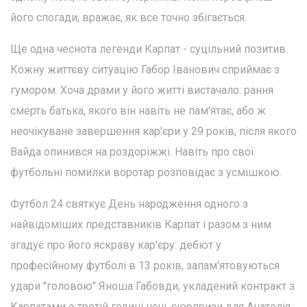
його спогади, вражає, як все точно збігається.
Ще одна чеснота легенди Карпат - суцільний позитив.
Кожну життєву ситуацію Габор Іванович сприймає з
гумором. Хоча драми у його житті вистачало: рання
смерть батька, якого він навіть не пам'ятає, або ж
неочікуване завершення кар'єри у 29 років, після якого
Вайда опинився на роздоріжжі. Навіть про свої
футбольні помилки воротар розповідає з усмішкою.
Футбол 24 святкує День народження одного з
найвідоміших представників Карпат і разом з ним
згадує про його яскраву кар'єру: дебют у
професійному футболі в 13 років, запам'ятовуються
удари "головою" Яноша Габовди, укладений контракт з
Карпатами о третій годині ночі, сюрпризи для Анатолія