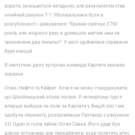
ворота, залишається загадкою, але результатом став
нічийний рахунок 1:1. Уболівальники були в
розгубленості і дивувалися: "Єреван святкує 2750
років, але жодного разу в домашніх матчах нам не
призначали два пенальті". У місті здійнялася справжня
буря емоцій.
В наступних двох зустрічах команда Карпати зазнала
поразки.
Отже, Нефтчі та Кайрат. Хоча я не можу стверджувати,
що Швойницький зіграв погано. У четвертому турі я
вперше вийшов на поле за Карпати у Вищій лізі, і ми
здобули перемогу, розгромивши Пахтакор з рахунком
3:0. Один із голів забив Остап Савка. Його удар був
дійсно потужним, але передбачити, куди полетить м'яч,