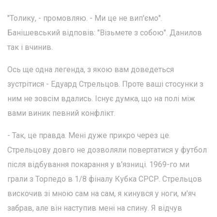
"Толику, - промовляю. - Ми це не вип'ємо".
Банішевський відповів: "Візьмете з собою". Данилов
так і вчинив.
Ось ще одна легенда, з якою вам доведеться
зустрітися - Едуард Стрельцов. Проте ваші стосунки з
ним не зовсім вдались. Існує думка, що на полі між
вами виник певний конфлікт.
- Так, це правда. Мені дуже прикро через це.
Стрельцову довго не дозволяли повертатися у футбол
після відбування покарання у в'язниці. 1969-го ми
грали з Торпедо в 1/8 фіналу Кубка СРСР. Стрельцов
вискочив зі мною сам на сам, я кинувся у ноги, м'яч
забрав, але він наступив мені на спину. Я відчув