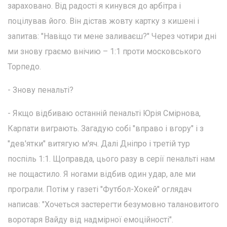
зараховано. Від радості я кинувся до арбітра і
поцілував його. Він дістав жовту картку з кишені і
запитав: "Навіщо ти мене заливаєш?" Через чотири дні
ми знову граємо внічию – 1:1 проти московського
Торпедо.
- Знову пенальті?
- Якщо відбиваю останній пенальті Юрія Смірнова,
Карпати виграють. Загадую собі "вправо і вгору" і з
"дев'ятки" витягую м'яч. Далі Дніпро і третій тур
поспіль 1:1. Щоправда, цього разу в серії пенальті нам
не пощастило. Я ногами відбив один удар, але ми
програли. Потім у газеті "Футбол-Хокей" оглядач
написав: "Хочеться застерегти безумовно талановитого
воротаря Вайду від надмірної емоційності".