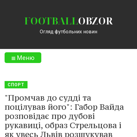
FOOTBALL
OBZOR
Огляд футбольних новин
Меню
СПОРТ
"Промчав до судді та
поцілував його": Габор Вайда
розповідає про дубові
рукавиці, образ Стрельцова і
як увесь Львів розшукував