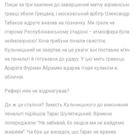
Лише за три хвилини до завершення матчу вірменські
гравці збили Грещака, і московський арбітр Олександр
Табаков вдруге вказав на позначку. Ми грали на
старому Республіканському стадіоні – атмосфера була
неймовірною! Хоча трибуни почали свистіти,
Кульчицький не звертав на це уваги: він поставив м'яч
на пенальті й готувався до удару. У цю мить гравець
Арарата Фурман Абрамян вдарив Ігоря кулаком в
обличчя.
Рефері ніяк не відреагував?
Де ж це сталося? Замість Кульчицького до виконання
пенальті підійшов Тарас Шулятицький. Вірмени
попереджали: "Не забивай, бо звідси ми не вийдемо
живими". Чи був це випадок, що Тарас не вразив