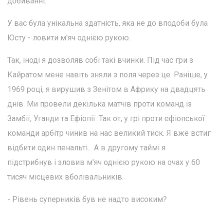
добиванні.
У вас була унікальна здатність, яка не до вподоби була
Юсту - ловити м'яч однією рукою.
Так, іноді я дозволяв собі такі вчинки. Під час гри з
Кайратом мене навіть зняли з поля через це. Раніше, у
1969 році, я вирушив з Зенітом в Африку на двадцять
днів. Ми провели декілька матчів проти команд із
Замбії, Уганди та Ефіопії. Так от, у грі проти ефіопської
команди арбітр чинив на нас великий тиск. Я вже встиг
відбити один пенальті... А в другому таймі я
підстрибнув і зловив м'яч однією рукою на очах у 60
тисяч місцевих вболівальників.
- Рівень суперників був не надто високим?