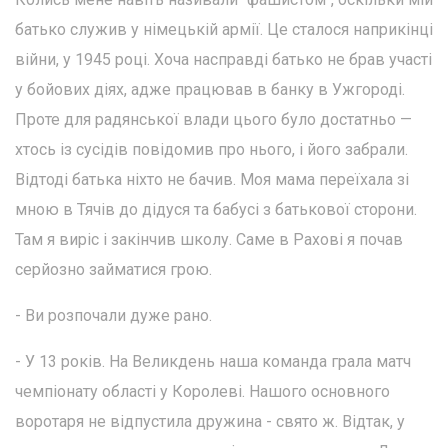
батько служив у німецькій армії. Це сталося наприкінці
війни, у 1945 році. Хоча насправді батько не брав участі
у бойових діях, адже працював в банку в Ужгороді.
Проте для радянської влади цього було достатньо —
хтось із сусідів повідомив про нього, і його забрали.
Відтоді батька ніхто не бачив. Моя мама переїхала зі
мною в Тячів до дідуся та бабусі з батькової сторони.
Там я виріс і закінчив школу. Саме в Рахові я почав
серйозно займатися грою.
- Ви розпочали дуже рано.
- У 13 років. На Великдень наша команда грала матч
чемпіонату області у Королеві. Нашого основного
воротаря не відпустила дружина - свято ж. Відтак, у