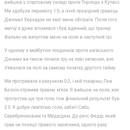
вийшов у стартовому складі проти Торпедо з Кутаїсі.
Ми здобули перемогу 1:0, а їхній провідний гравець
Джемал Херхадзе не зміг мене обіграти. Після того
матчу я дуже втомився і був вдячний, що тренер
Фальян не випустив мене на поле в наступній грі.
У одному з майбутніх поєдинків проти київського
Динамо ви також почали гру на лаві запасних, але
з'явилися на полі на самому початку другого тайму.
Ми програвали з рахунком 0:2, і мій товариш Лев
Бєлкін отримав травму м'яза. Я вийшов на поле, але
пропустив ще три голи, тож фінальний результат був
2:5. Я добре пам'ятаю голи, забиті Сабо,
Серебряніковим та Медвідем. До речі, Федір, який
грав на позиції правого захисника, одного разу