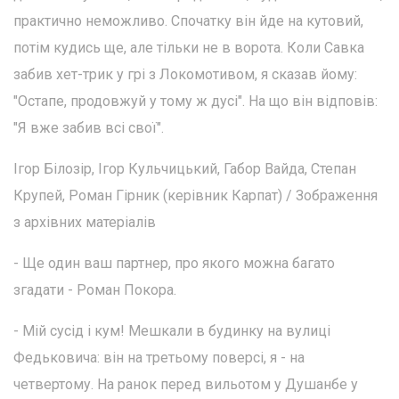
практично неможливо. Спочатку він йде на кутовий,
потім кудись ще, але тільки не в ворота. Коли Савка
забив хет-трик у грі з Локомотивом, я сказав йому:
"Остапе, продовжуй у тому ж дусі". На що він відповів:
"Я вже забив всі свої".
Ігор Білозір, Ігор Кульчицький, Габор Вайда, Степан
Крупей, Роман Гірник (керівник Карпат) / Зображення
з архівних матеріалів
- Ще один ваш партнер, про якого можна багато
згадати - Роман Покора.
- Мій сусід і кум! Мешкали в будинку на вулиці
Федьковича: він на третьому поверсі, я - на
четвертому. На ранок перед вильотом у Душанбе у