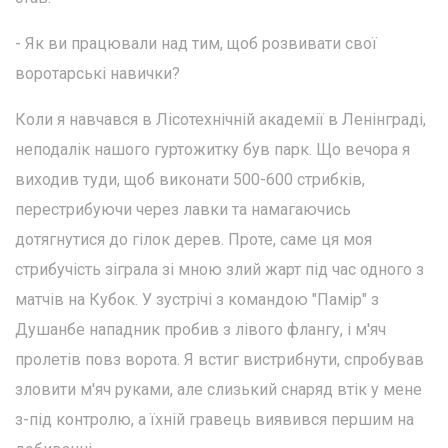
- Як ви працювали над тим, щоб розвивати свої
воротарські навички?
Коли я навчався в Лісотехнічній академії в Ленінграді,
неподалік нашого гуртожитку був парк. Що вечора я
виходив туди, щоб виконати 500-600 стрибків,
перестрибуючи через лавки та намагаючись
дотягнутися до гілок дерев. Проте, саме ця моя
стрибучість зіграла зі мною злий жарт під час одного з
матчів на Кубок. У зустрічі з командою "Памір" з
Душанбе нападник пробив з лівого флангу, і м'яч
пролетів повз ворота. Я встиг вистрибнути, спробував
зловити м'яч руками, але слизький снаряд втік у мене
з-під контролю, а їхній гравець виявився першим на