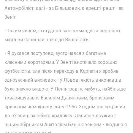
Автомобіліст, далі - за Більшовик, а врешті-решт - за
Зеніт.
- Таким чином, із студентської команди та першості
міста ви пройшли шлях до Вищої ліги.
- Я рухався поступово, зустрічався з багатьма
класними воротарями. У Зеніті вистачало хороших
футболістів, але після переходу в Карпати я зробив
однозначний висновок - у Львові якість виконавців
була значно вищою. У Ленінграді я, мабуть, найбільше
товаришував із Василем Даниловим, бронзовим
призером чемпіонату світу-1966. Згодом він потрапив
до в'язниці за нібито крадіжку. Данилов дружив з
іншим збірником Анатолієм Банішевським - людиною