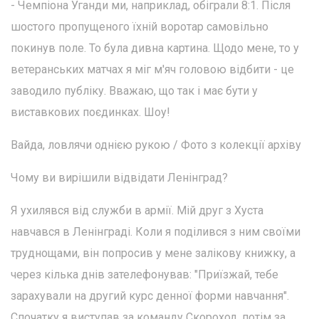
- Чемпіона Уганди ми, наприклад, обіграли 8:1. Після
шостого пропущеного їхній воротар самовільно
покинув поле. То була дивна картина. Щодо мене, то у
ветеранських матчах я міг м'яч головою відбити - це
заводило публіку. Вважаю, що так і має бути у
виставкових поєдинках. Шоу!
Вайда, ловлячи однією рукою / Фото з колекції архіву
Чому ви вирішили відвідати Ленінград?
Я ухилявся від служби в армії. Мій друг з Хуста
навчався в Ленінграді. Коли я поділився з ним своїми
труднощами, він попросив у мене залікову книжку, а
через кілька днів зателефонував: "Приїзжай, тебе
зарахували на другий курс денної форми навчання".
Спочатку я виступав за команду Скороход, потім за