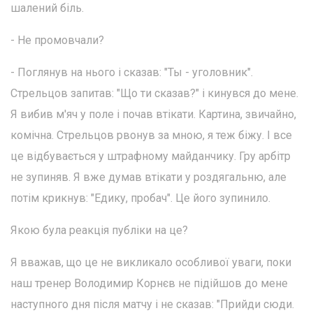
шалений біль.
- Не промовчали?
- Поглянув на нього і сказав: "Ты - уголовник".
Стрельцов запитав: "Що ти сказав?" і кинувся до мене.
Я вибив м'яч у поле і почав втікати. Картина, звичайно,
комічна. Стрельцов рвонув за мною, я теж біжу. І все
це відбувається у штрафному майданчику. Гру арбітр
не зупиняв. Я вже думав втікати у роздягальню, але
потім крикнув: "Едику, пробач". Це його зупинило.
Якою була реакція публіки на це?
Я вважав, що це не викликало особливої уваги, поки
наш тренер Володимир Корнєв не підійшов до мене
наступного дня після матчу і не сказав: "Прийди сюди.