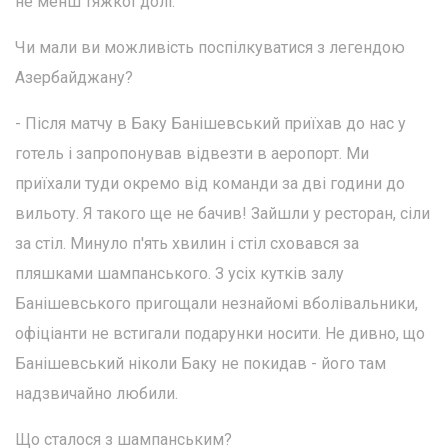
не менш тяжкої долі.
Чи мали ви можливість поспілкуватися з легендою
Азербайджану?
- Після матчу в Баку Банішевський приїхав до нас у
готель і запропонував відвезти в аеропорт. Ми
приїхали туди окремо від команди за дві години до
вильоту. Я такого ще не бачив! Зайшли у ресторан, сіли
за стіл. Минуло п'ять хвилин і стіл сховався за
пляшками шампанського. З усіх кутків залу
Банішевського пригощали незнайомі вболівальники,
офіціанти не встигали подарунки носити. Не дивно, що
Банішевський ніколи Баку не покидав - його там
надзвичайно любили.
Що сталося з шампанським?