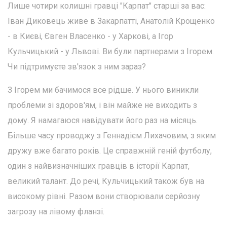
Лише чотири колишні гравці "Карпат" старші за вас:
Іван Диковець живе в Закарпатті, Анатолій Крощенко
- в Києві, Євген Власенко - у Харкові, а Ігор
Кульчицький - у Львові. Ви були партнерами з Ігорем.
Чи підтримуєте зв'язок з ним зараз?
З Ігорем ми бачимося все рідше. У нього виникли
проблеми зі здоров'ям, і він майже не виходить з
дому. Я намагаюся навідувати його раз на місяць.
Більше часу проводжу з Геннадієм Лихачовим, з яким
дружу вже багато років. Це справжній геній футболу,
один з найвизначніших гравців в історії Карпат,
великий талант. До речі, Кульчицький також був на
високому рівні. Разом вони створювали серйозну
загрозу на лівому фланзі.