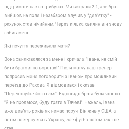
підтримати нас на трибунах. Ми виграли 2:1, але брат
вийшов на поле і незабаром влучив у "дев'ятку" -
рахунок став нічийним. Через кілька хвилин він знову
забив мені.
Які почуття переживала мати?
Вона хвилювалася за мене і кричала: "Іване, не смій
бити братові по воротах!" Після матчу наш тренер
попросив мене поговорити з Іваном про можливий
переїзд до Рахова. Я відмовився і сказав:
"Переконуйте його самі". Відповідь брата була чіткою:
"Я не продаюся, буду грати в Тячеві". Нажаль, Івана
вже дев’ять років як немає поруч. Він жив у США, а
потім повернувся в Україну, але футболістом так і не
став.