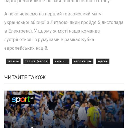
варто робити лише по завершенні певного етапу.
А поки чекаємо на перший товариський матч
української збірної з Литвою, який пройде 5 листопада
в Електренаї. У цьому ж місті наша команда
зустрінеться і з румунами в рамках Кубка
європейських націй.
УКРАЇНА
ТРЕНЕР (СПОРТ)
УКРАЇНЦІ
СЛОВАЧЧИНА
ОДЕСА
ЧИТАЙТЕ ТАКОЖ