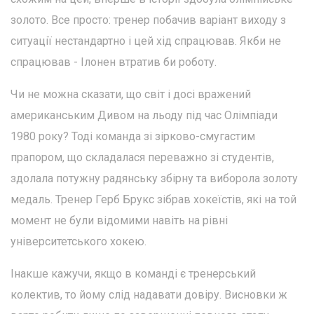
золото. Все просто: тренер побачив варіант виходу з
ситуації нестандартно і цей хід спрацював. Якби не
спрацював - Ілонен втратив би роботу.
Чи не можна сказати, що світ і досі вражений
американським Дивом на льоду під час Олімпіади
1980 року? Тоді команда зі зірково-смугастим
прапором, що складалася переважно зі студентів,
здолала потужну радянську збірну та виборола золоту
медаль. Тренер Герб Брукс зібрав хокеїстів, які на той
момент не були відомими навіть на рівні
університетського хокею.
Інакше кажучи, якщо в команді є тренерський
колектив, то йому слід надавати довіру. Висновки ж