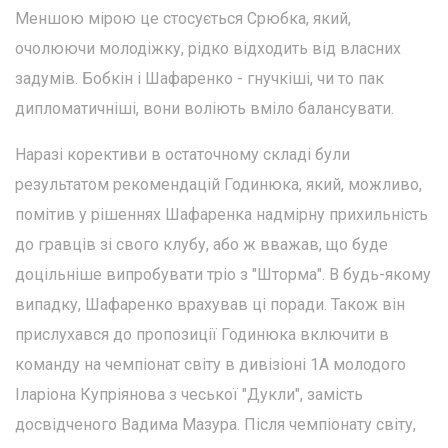
Меншою мірою це стосується Срюбка, який,
очолюючи молодіжку, рідко відходить від власних
задумів. Бобкін і Шафаренко - гнучкіші, чи то пак
дипломатичніші, вони воліють вміло балансувати.
Наразі корективи в остаточному складі були
результатом рекомендацій Годинюка, який, можливо,
помітив у рішеннях Шафаренка надмірну прихильність
до гравців зі свого клубу, або ж вважав, що буде
доцільніше випробувати тріо з "Шторма". В будь-якому
випадку, Шафаренко врахував ці поради. Також він
прислухався до пропозиції Годинюка включити в
команду на чемпіонат світу в дивізіоні 1А молодого
Іларіона Купріянова з чеської "Дукли", замість
досвідченого Вадима Мазура. Після чемпіонату світу,