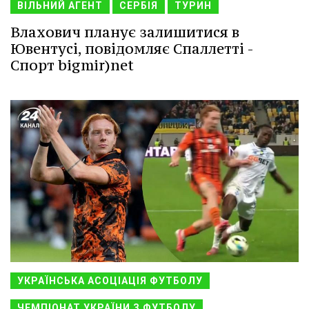
ВІЛЬНИЙ АГЕНТ
СЕРБІЯ
ТУРИН
Влахович планує залишитися в
Ювентусі, повідомляє Спаллетті -
Спорт bigmir)net
УКРАЇНСЬКА АСОЦІАЦІЯ ФУТБОЛУ
ЧЕМПІОНАТ УКРАЇНИ З ФУТБОЛУ