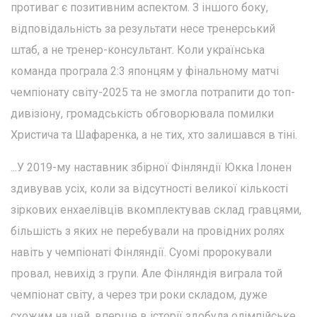
противаг є позитивним аспектом. З іншого боку,
відповідальність за результати несе тренерський
штаб, а не тренер-консультант. Коли українська
команда програла 2:3 японцям у фінальному матчі
чемпіонату світу-2025 та не змогла потрапити до топ-
дивізіону, громадськість обговорювала помилки
Христича та Шафаренка, а не тих, хто залишався в тіні.
...У 2019-му наставник збірної Фінляндії Юкка Ілонен
здивував усіх, коли за відсутності великої кількості
зіркових енхаелівців вкомплектував склад гравцями,
більшість з яких не перебували на провідних ролях
навіть у чемпіонаті Фінляндії. Суомі пророкували
провал, невихід з групи. Але Фінляндія виграла той
чемпіонат світу, а через три роки складом, дуже
схожим на цей, вперше в історії здобула олімпійське