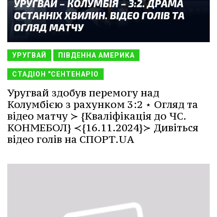
УРУГВАЙ
ПІВДЕННА АМЕРИКА
СТАДІОН "СЕНТЕНАРІО
Уругвай здобув перемогу над
Колумбією з рахунком 3:2 ⋆ Огляд та
відео матчу ≻ {Кваліфікація до ЧС.
КОНМЕБОЛ} ≺{16.11.2024}≻ Дивіться
відео голів на СПОРТ.UA