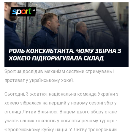
Sport.ua дослідив механізм системи стримувань і
противаг у українському хокеї.
Сьогодні, 3 жовтня, національна команда України з
хокею зібралася на перший у новому сезоні збір у
столиці Литви Вільнюсі. Вінцем цього збору стане
участь наших хокеїстів у новоствореному турнірі -
Європейському кубку націй. У Литву тренерський