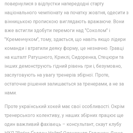
повернулися з відпустки напередодні старту
національного чемпіонату на початку жовтня, одесити з
вінницькою пропискою виглядають вражаюче. Вони
вже встигли здобути перемоги над "Соколом" і
"Кременчуком", тому, здається, що навіть якщо лідери
команди і втратили деяку форму, це незначно. Гравці
на кшталт Ратушного, Криклі, Сидоренка, Стецюри та
інших демонструють гідний рівень гри і, безумовно,
заслуговують на увагу тренерів збірної. Проте,
остаточне рішення залишається за тренерами, а не за
нами.
Проте український хокей має свої особливості. Окрім
тренерського колективу, у наших збірних працює ще
один важливий фахівець – консультант, скаут клубу