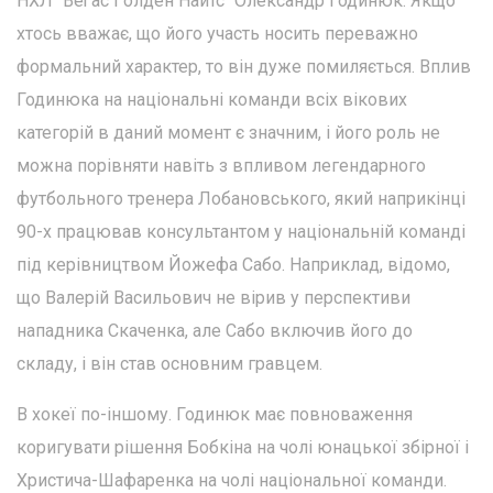
НХЛ "Веґас Ґолден Найтс" Олександр Годинюк. Якщо
хтось вважає, що його участь носить переважно
формальний характер, то він дуже помиляється. Вплив
Годинюка на національні команди всіх вікових
категорій в даний момент є значним, і його роль не
можна порівняти навіть з впливом легендарного
футбольного тренера Лобановського, який наприкінці
90-х працював консультантом у національній команді
під керівництвом Йожефа Сабо. Наприклад, відомо,
що Валерій Васильович не вірив у перспективи
нападника Скаченка, але Сабо включив його до
складу, і він став основним гравцем.
В хокеї по-іншому. Годинюк має повноваження
коригувати рішення Бобкіна на чолі юнацької збірної і
Христича-Шафаренка на чолі національної команди.