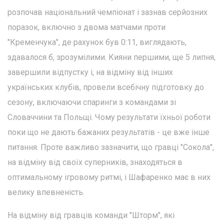
розпочав національний чемпіонат і зазнав серйозних
поразок, включно з двома матчами проти
"Кременчука", де рахунок був 0:11, виглядають,
здавалося б, зрозумілими. Кияни першими, ще 5 липня,
завершили відпустку і, на відміну від інших
українських клубів, провели всебічну підготовку до
сезону, включаючи спаринги з командами зі
Словаччини та Польщі. Чому результати їхньої роботи
поки що не дають бажаних результатів - це вже інше
питання. Проте важливо зазначити, що гравці "Сокола",
на відміну від своїх суперників, знаходяться в
оптимальному ігровому ритмі, і Шафаренко має в них
велику впевненість.
На відміну від гравців команди "Шторм", які