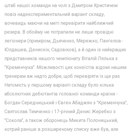
штаб нашої команди на чолі з Дмитром Христичем
повіз надекспериментальний варіант складу,
вочевидь маючи на меті перевірити найближчий
резерв. В обойму не потрапили не лише провідні
легіонери (приміром, Дьяченко, Мережко, Пангелов-
Юлдашев, Денискін, Садовіков), а й один із найкращих
представників нашого чемпіонату Віталій Лялька з
"Кременчука". Можливості цих хокеїстів відомі нашим
тренерам аж надто добре, щоб перевіряти їх ще раз.
Натомість у першому варіанті складу було кілька
абсолютних дебютантів головної команди країни -
Богдан Середницький і Євген Абаджян з "Кременчука",
Святослав Тимченко і 17-річний Денис Жеребко з
"Сокола", а також оборонець Микита Полоницький,
котрий раніше в розширеному списку вже був, але