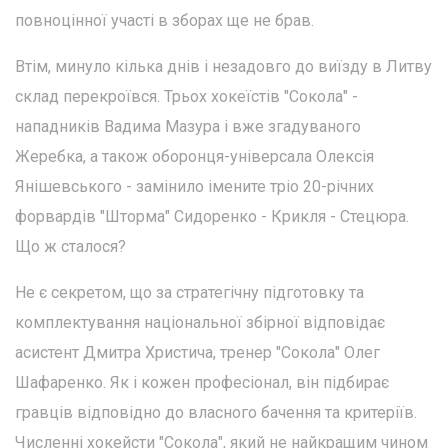
повноцінної участі в зборах ще не брав.
Втім, минуло кілька днів і незадовго до виїзду в Литву
склад перекроївся. Трьох хокеїстів "Сокола" -
нападників Вадима Мазура і вже згадуваного
Жеребка, а також оборонця-універсала Олексія
Янішевського - замінило імените тріо 20-річних
форвардів "Шторма" Сидоренко - Крикля - Стецюра.
Що ж сталося?
Не є секретом, що за стратегічну підготовку та
комплектування національної збірної відповідає
асистент Дмитра Христича, тренер "Сокола" Олег
Шафаренко. Як і кожен професіонал, він підбирає
гравців відповідно до власного бачення та критеріїв.
Численні хокейсти "Сокола", який не найкращим чином