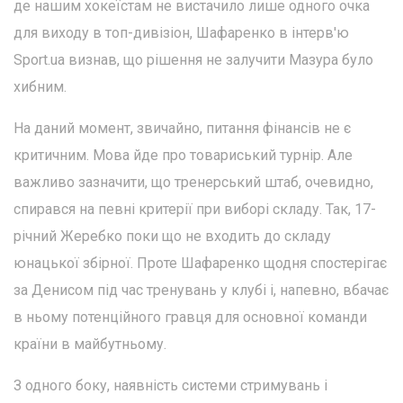
де нашим хокеїстам не вистачило лише одного очка
для виходу в топ-дивізіон, Шафаренко в інтерв'ю
Sport.ua визнав, що рішення не залучити Мазура було
хибним.
На даний момент, звичайно, питання фінансів не є
критичним. Мова йде про товариський турнір. Але
важливо зазначити, що тренерський штаб, очевидно,
спирався на певні критерії при виборі складу. Так, 17-
річний Жеребко поки що не входить до складу
юнацької збірної. Проте Шафаренко щодня спостерігає
за Денисом під час тренувань у клубі і, напевно, вбачає
в ньому потенційного гравця для основної команди
країни в майбутньому.
З одного боку, наявність системи стримувань і