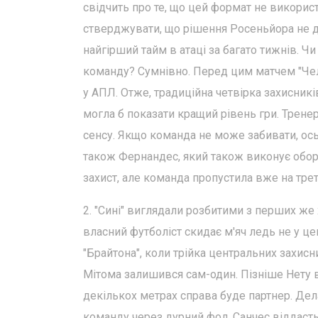
свідчить про те, що цей формат не викорис
стверджувати, що рішення Росеньйора не да
найгірший тайм в атаці за багато тижнів. Ч
команду? Сумнівно. Перед цим матчем "Челс
у АПЛ. Отже, традиційна четвірка захисникі
могла б показати кращий рівень гри. Тренер
сенсу. Якщо команда не може забивати, ось 
також Фернандес, який також виконує обор
захист, але команда пропустила вже на трет
2. "Сині" виглядали розбитими з перших же 
власний футболіст скидає м'яч ледь не у ц
"Брайтона", коли трійка центральних захисн
Мітома залишився сам-один. Пізніше Нету вп
декількох метрах справа буде партнер. Де
команду через дурний фол. Санчес віддасть