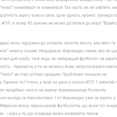
"Челсі" помилявся та помилявся. Так часто, як не хиблять на
ідсутність віри у власні сили, одне одного, проект, тренера т
 АПЛ, а тепер 45 хвилин не може дістатися до воріт "Брайто
аю якісь підсумки до останніх пунктів тексту, але матч "в 
синіх" чимось іншим. Нещодавно Фернандес казав про те, що
гнал для клубу: твій ледь не найкращий футболіст не вірить 
нність - перемоги, а ти не можеш йому запропонувати навіт
"Челсі" не стає суттєво кращим. Проблемні позицію не
 Гарначо та Гіттенс, у яких на двох у сезоні АПЛ 1 забитий г
 було придбано нікого на заміну травмованому Колвіллу.
ки молоді та перспективні. І от Фернандес уже не вірить у
. Мареска якось переконував футболістів, що вони тут зокр
а - і віри у те, що команда може вигравати, також.