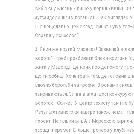
вибірка у місяць - лише у перші хвилин 30. 
аутсайдери ліги у погані дні. Так виглядає в
Ще нещодавно цей склад "синіх" був у топ-4
Справа у психології.
3. Який же крутий Мареска! Зазвичай відклад
ворота" - треба розбивати блоки критики "
жити у Мадриді. Це крик про допомогу та си
що ти робиш. Хоче грати там, де головна ці
ілюзію боротьби за трофеї. З роками склад 
закриваються. Зліва в атаці досі конкурують
воротах - Санчес. У центр захисту так і не
Результативного фінішера також нема - тіль
проект. Не тільки він. А з Марескою вірили
заради перемог. Більше тренера у клубі нем