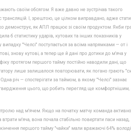
ражають своїм обсягом. Я вже давно не зустрічав такого
с трансляцій. І, зрештою, це цілком виправдано, адже стат
ко демонструє, як АПЛ працює зі своїм продуктом. Якби гр
дила б статистику ударів, кутових та інших показників у
 випадку "Челсі" поступається за всіма напрямками — от і
тові, знову кутові, а тепер ще й дані про дотики до м'яча у
фіку протягом першого тайму постійно наводили дані, що
атору лише залишалося повторювати, як погано грають "син
Одна річ — спостерігати за таймом, в якому "Челсі" зазнає
ідтвердження цього, що робить перегляд ще комфортнішим,
нтролю над м'ячем. Якщо на початку матчу команда активн
 втрати м'яча, вона почала стабільно повертати паси назад,
акінчення першого тайму "чайки" мали вражаючі 64% володі