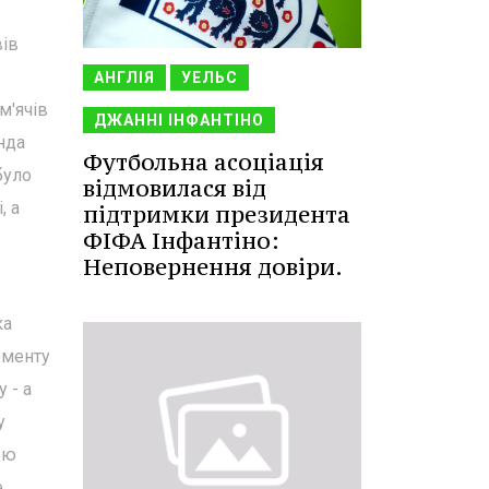
вів
АНГЛІЯ
УЕЛЬС
м'ячів
ДЖАННІ ІНФАНТІНО
нда
Футбольна асоціація
було
відмовилася від
, а
підтримки президента
ФІФА Інфантіно:
Неповернення довіри.
ка
оменту
 - а
у
ою
е