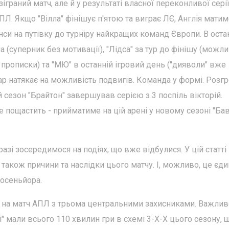
зіграний матч, але й у результаті власної переконливої серії
АПЛ. Якщо "Вілла" фінішує п'ятою та виграє ЛЄ, Англія мати
си на путівку до турніру найкращих команд Європи. В остан
а (суперник без мотивації), "Лідса" за тур до фінішу (можли
рописки) та "МЮ" в останній ігровий день ("дияволи" вже
ар натякає на можливість подвигів. Команда у формі. Розг
 сезон "Брайтон" завершував серією з 3 поспіль вікторій.
е пощастить - прийматиме на цій арені у новому сезоні "Ба
азі зосередимося на подіях, що вже відбулися. У цій статті
а також причини та наслідки цього матчу. І, можливо, це єди
Росеньйора.
в на матч АПЛ з трьома центральними захисниками. Важлив
ні" мали всього 110 хвилин гри в схемі 3-Х-Х цього сезону, 