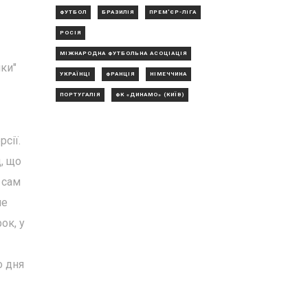
ФУТБОЛ
БРАЗИЛІЯ
ПРЕМ'ЄР-ЛІГА
РОСІЯ
МІЖНАРОДНА ФУТБОЛЬНА АСОЦІАЦІЯ
йки"
УКРАЇНЦІ
ФРАНЦІЯ
НІМЕЧЧИНА
ПОРТУГАЛІЯ
ФК «ДИНАМО» (КИЇВ)
сії.
, що
 сам
че
ок, у
о дня