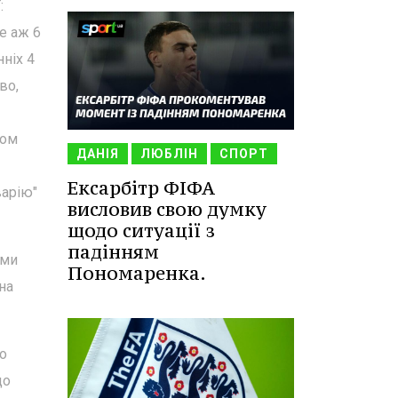
:
ме аж 6
ніх 4
во,
ром
ДАНІЯ
ЛЮБЛІН
СПОРТ
Ексарбітр ФІФА
варію"
висловив свою думку
щодо ситуації з
падінням
 ми
Пономаренка.
на
о
що