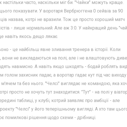
х настільки часто, наскільки міг би. "Чайки" можуть краще.
я цього показувати. У воротаря Вербрюггена 0 сейвів за 90
ів назвав, котрі не вразили. Тож це просто хороший матч
істів - лише нормальний. Але аж 3:0. У найкращий день "ча
це навіть якось дещо лякає.
оно - це найбільш явне зливання тренера в історії. Коли
 вони не викладаються на полі, але і не влаштовують дивер
дять навмисно. А навіть якщо шкодять - бодай роблять вид
 голом захисник падає, а воротар гадає кут під час виходу
 З м'ячем та без нього. "Челсі" виглядає не командою, яка хо
рі просто не хочуть тут знаходитися. "Тут" - на полі у вівтор
редині таблиці, у клубі, котрий заявляє про амбіції - але
роекту "Челсі" у його теперішньому вигляді. А хто там цьог
лює помилкові рішення щодо схеми - дрібниці.