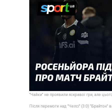
"Чайки" не проявили яскравої гри, але цьо
Після перемоги над "Челсі" (3:0) "Брайтон" 