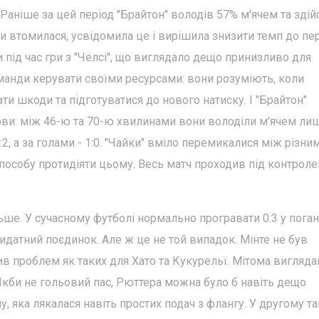
 Раніше за цей період "Брайтон" володів 57% м'ячем та здій
хи втомилася, усвідомила це і вирішила знизити темп до пе
 під час гри з "Челсі", що виглядало дещо принизливо для
манди керувати своїми ресурсами: вони розуміють, коли
ти шкоди та підготуватися до нового натиску. І "Брайтон"
ерви: між 46-ю та 70-ю хвилинами вони володіли м'ячем ли
2, а за голами - 1:0. "Чайки" вміло перемикалися між різни
пособу протидіяти цьому. Весь матч проходив під контрол
ільше. У сучасному футболі нормально програвати 0:3 у пога
датний поєдинок. Але ж це не той випадок. Мінте не був
ив проблем як таких для Хато та Кукурельї. Мітома вигляда
 Якби не гольовий пас, Рюттера можна було б навіть дещо
, яка лякалася навіть простих подач з флангу. У другому та