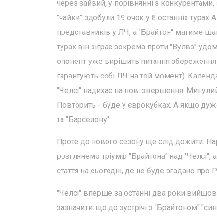
через зайвий, у порівнянні з конкурентами, 
"чайки" здобули 19 очок у 8 останніх турах 
представників у ЛЧ, а "Брайтон" матиме шан
турах він зіграє зокрема проти "Вулвз" удом
опонент уже вирішить питання збереження п
гарантують собі ЛЧ на той момент). Календ
"Челсі" надихає на нові звершення. Минулий
Повторить - буде у єврокубках. А якщо дуж
та "Барселону".
Проте до нового сезону ще слід дожити. Нар
розглянемо тріумф "Брайтона" над "Челсі", 
стаття на сьогодні, де не буде згадано про 
"Челсі" вперше за останні два роки вийшо
зазначити, що до зустрічі з "Брайтоном" "си