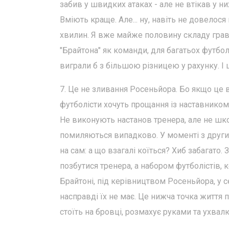
забив у швидких атаках - але не втікав у ни
Вміють краще. Але... ну, навіть не довелос
хвилин. Я вже майже половину складу гравц
"Брайтона" як команди, для багатьох футбол
виграли б з більшою різницею у рахунку. І 
7. Це не зливання Росеньйора. Бо якщо це в
футболісти хочуть прощання із наставником,
Не виконують настанов тренера, але не шко
помиляються випадково. У моменті з другим
на сам: а що взагалі коїться? Хиб забагато.
позбутися тренера, а набором футболістів, кот
Брайтоні, під керівництвом Росеньйора, у се
насправді їх не має. Це нижча точка життя п
стоїть на бровці, розмахує руками та ухва