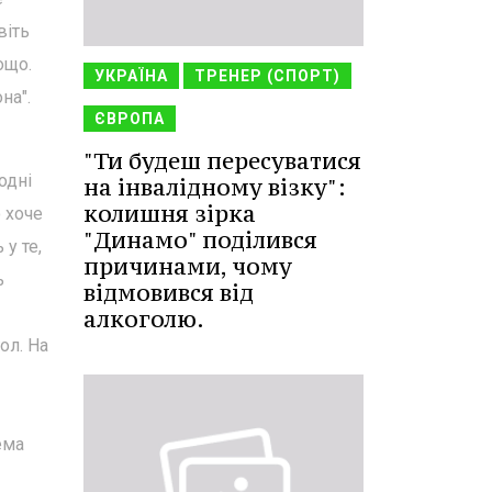
віть
ощо.
УКРАЇНА
ТРЕНЕР (СПОРТ)
на".
ЄВРОПА
"Ти будеш пересуватися
одні
на інвалідному візку":
колишня зірка
 хоче
"Динамо" поділився
у те,
причинами, чому
ь
відмовився від
алкоголю.
ол. На
ема