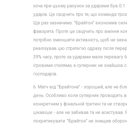
хоча при цьому рахунок за ударами був 0:1.
ударів. Це свідчить про те, що команда тро
Ще раз зазначимо: "Брайтон" економив сили
фаворита. Проте це свідчить про вміння ко
потрібно зменшити активність, щоб не зазна
реалізував цю стратегію одразу після пер
39% часу, проте за ударами мали перевагу 6:
ігровими стилями, а суперник не знайшов с
господарів.
6. Матч від "Брайтона" - хороший, але не б
день. Особливо коли суперник проводить ви
конкретним у фінальній третині та не створ
цікавіше - але не забивав та не асистував.
покритикувати. "Брайтон" не знищив оборону