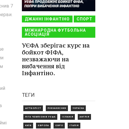
снив 7
рерви.
ДЖАННІ ІНФАНТІНО
СПОРТ
МІЖНАРОДНА ФУТБОЛЬНА
АСОЦІАЦІЯ
УЄФА зберігає курс на
ше
бойкот ФІФА,
ми
незважаючи на
вибачення від
ем
Інфантіно.
ний
ТЕГИ
в
ФУТБОЛІСТ
ПІВЗАХИСНИК
УКРАЇНА
ЛІГА ЧЕМПІОНІВ УЄФА
ІСПАНІЯ
АНГЛІЯ
ймі
КИЇВ
ЄВРОПА
ЄВРО
ІТАЛІЯ