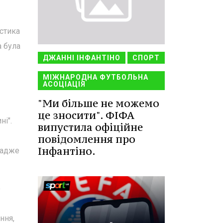
истика
а була
ДЖАННІ ІНФАНТІНО
СПОРТ
МІЖНАРОДНА ФУТБОЛЬНА
АСОЦІАЦІЯ
"Ми більше не можемо
це зносити". ФІФА
і".
випустила офіційне
повідомлення про
Інфантіно.
 адже
о
ння,