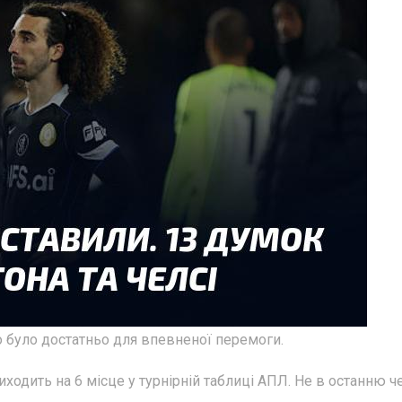
го було достатньо для впевненої перемоги.
виходить на 6 місце у турнірній таблиці АПЛ. Не в останню ч