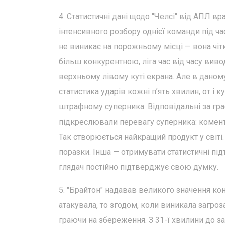
4. Статистичні дані щодо "Челсі" від АПЛ в
інтенсивного розбору однієї команди під ча
не виникає на порожньому місці — вона чіт
більш конкурентною, ліга час від часу виво
верхньому лівому куті екрана. Але в даному
статистика ударів кожні п’ять хвилин, от і ку
штрафному суперника. Відповідальні за гра
підкреслювали перевагу суперника: комент
Так створюється найкращий продукт у світі. 
поразки. Інша — отримувати статистичні п
глядач постійно підтверджує свою думку.
5. "Брайтон" надавав великого значення ко
атакувала, то згодом, коли виникала загроза
граючи на збереження. З 31-ї хвилини до з