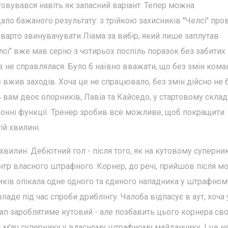
товувався навіть як запасний варіант. Тепер можна
ло бажаного результату: з трійкою захисників "Челсі" про
и варто звинувачувати Ліама за вибір, який лише заплутав
і" вже мав серію з чотирьох поспіль поразок без забитих 
в не справлялася. Було б наївно вважати, що без змін кома
 вжив заходів. Хоча це не спрацювало, без змін дійсно не 
вам двоє опорників, Лавіа та Кайседо, у стартовому складі
онні функції. Тренер зробив все можливе, щоб покращити
ій хвилині.
хвилин. Дебютний гол - після того, як на кутовому суперни
ентр власного штрафного. Корнер, до речі, прийшов після м
иків опікала одне одного та єдиного нападника у штрафному
аде під час спроби дриблінгу. Чалоба відпасує в аут, хоча 
лап зароблятиме кутовий - але позбавить цього корнера св
 м'яч супернику у власному штрафному майданчику. І це н