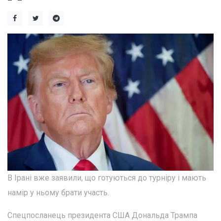
В Ірані вже заявили, що готуються до турніру і мають
намір у ньому брати участь.
Спецпосланець президента США Дональда Трампа