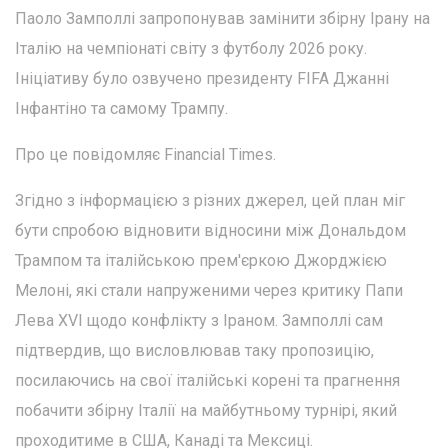
Паоло Замполлі запропонував замінити збірну Ірану на
Італію на чемпіонаті світу з футболу 2026 року.
Ініціативу було озвучено президенту FIFA Джанні
Інфантіно та самому Трампу.
Про це повідомляє Financial Times.
Згідно з інформацією з різних джерел, цей план міг
бути спробою відновити відносини між Дональдом
Трампом та італійською прем'єркою Джорджією
Мелоні, які стали напруженими через критику Папи
Лева XVI щодо конфлікту з Іраном. Замполлі сам
підтвердив, що висловлював таку пропозицію,
посилаючись на свої італійські корені та прагнення
побачити збірну Італії на майбутньому турнірі, який
проходитиме в США, Канаді та Мексиці.