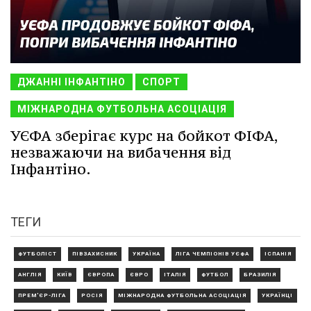
ДЖАННІ ІНФАНТІНО
СПОРТ
МІЖНАРОДНА ФУТБОЛЬНА АСОЦІАЦІЯ
УЄФА зберігає курс на бойкот ФІФА,
незважаючи на вибачення від
Інфантіно.
ТЕГИ
ФУТБОЛІСТ
ПІВЗАХИСНИК
УКРАЇНА
ЛІГА ЧЕМПІОНІВ УЄФА
ІСПАНІЯ
АНГЛІЯ
КИЇВ
ЄВРОПА
ЄВРО
ІТАЛІЯ
ФУТБОЛ
БРАЗИЛІЯ
ПРЕМ'ЄР-ЛІГА
РОСІЯ
МІЖНАРОДНА ФУТБОЛЬНА АСОЦІАЦІЯ
УКРАЇНЦІ