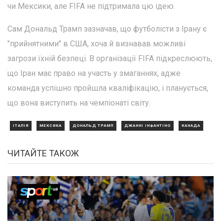
чи Мексики, але FIFA не підтримала цю ідею.
Сам Дональд Трамп зазначав, що футболісти з Ірану є
"прийнятними" в США, хоча й визнавав можливі
загрози їхній безпеці. В організації FIFA підкреслюють,
що Іран має право на участь у змаганнях, адже
команда успішно пройшла кваліфікацію, і планується,
що вона виступить на чемпіонаті світу.
ІТАЛІЯ
МЕКСИКА
ДОНАЛЬД ТРАМП
ДЖАННІ ІНФАНТІНО
КАНАДА
ЧИТАЙТЕ ТАКОЖ