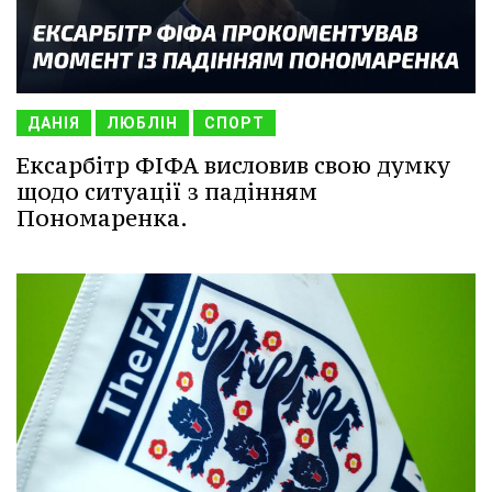
ДАНІЯ
ЛЮБЛІН
СПОРТ
Ексарбітр ФІФА висловив свою думку
щодо ситуації з падінням
Пономаренка.