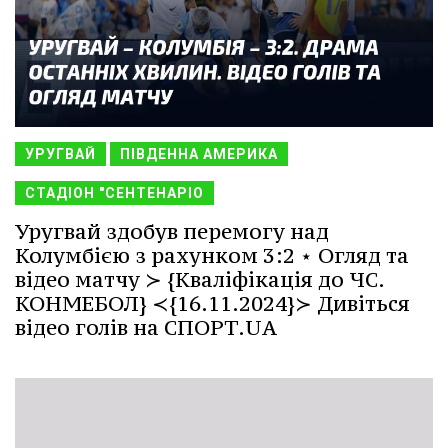
УРУГВАЙ
ПІВДЕННА АМЕРИКА
СТАДІОН "СЕНТЕНАРІО
Уругвай здобув перемогу над
Колумбією з рахунком 3:2 ⋆ Огляд та
відео матчу ≻ {Кваліфікація до ЧС.
КОНМЕБОЛ} ≺{16.11.2024}≻ Дивіться
відео голів на СПОРТ.UA