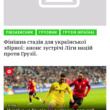
ПІВЗАХИСНИК
ГРУЗИНИ
ГРУЗІЯ (КРАЇНА)
Фінішна стадія для української
збірної: анонс зустрічі Ліги націй
проти Грузії.