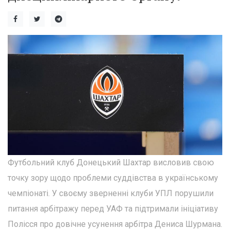
Футбольний клуб Донецький Шахтар висловив свою
точку зору щодо проблеми суддівства в українському
чемпіонаті. У своєму зверненні клуби УПЛ порушили
питання арбітражу перед УАФ та підтримали ініціативу
Полісся про довічне усунення арбітра Дениса Шурмана.