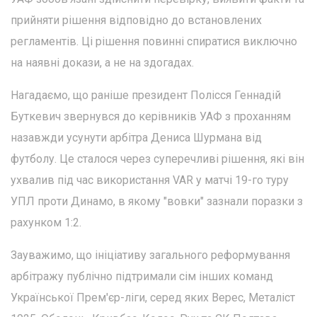
прийняти рішення відповідно до встановлених
регламентів. Ці рішення повинні спиратися виключно
на наявні докази, а не на здогадах.
Нагадаємо, що раніше президент Полісся Геннадій
Буткевич звернувся до керівників УАФ з проханням
назавжди усунути арбітра Дениса Шурмана від
футболу. Це сталося через суперечливі рішення, які він
ухвалив під час використання VAR у матчі 19-го туру
УПЛ проти Динамо, в якому "вовки" зазнали поразки з
рахунком 1:2.
Зауважимо, що ініціативу загального реформування
арбітражу публічно підтримали сім інших команд
Української Прем'єр-ліги, серед яких Верес, Металіст