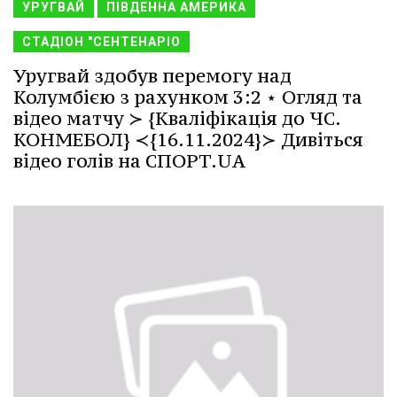
УРУГВАЙ
ПІВДЕННА АМЕРИКА
СТАДІОН "СЕНТЕНАРІО
Уругвай здобув перемогу над
Колумбією з рахунком 3:2 ⋆ Огляд та
відео матчу ≻ {Кваліфікація до ЧС.
КОНМЕБОЛ} ≺{16.11.2024}≻ Дивіться
відео голів на СПОРТ.UA