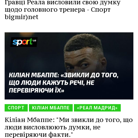
Гравці Реала висловили свою думку
щодо головного тренера - Спорт
bigmir)net
СПОРТ
КІЛІАН МБАППЕ
«РЕАЛ МАДРИД»
Кіліан Мбаппе: "Ми звикли до того, що
люди висловлюють думки, не
перевіряючи факти."