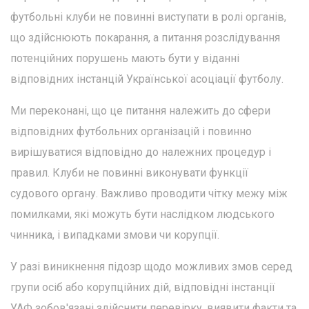
футбольні клуби не повинні виступати в ролі органів,
що здійснюють покарання, а питання розслідування
потенційних порушень мають бути у віданні
відповідних інстанцій Української асоціації футболу.
Ми переконані, що це питання належить до сфери
відповідних футбольних організацій і повинно
вирішуватися відповідно до належних процедур і
правил. Клуби не повинні виконувати функції
судового органу. Важливо проводити чітку межу між
помилками, які можуть бути наслідком людського
чинника, і випадками змови чи корупції.
У разі виникнення підозр щодо можливих змов серед
групи осіб або корупційних дій, відповідні інстанції
УАФ зобов'язані здійснити перевірку, виявити факти та