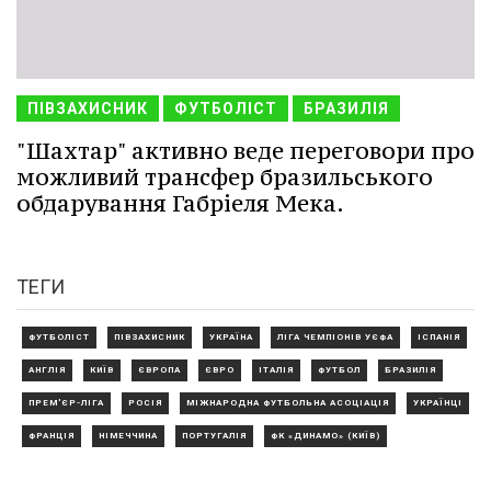
ПІВЗАХИСНИК
ФУТБОЛІСТ
БРАЗИЛІЯ
"Шахтар" активно веде переговори про
можливий трансфер бразильського
обдарування Габріеля Мека.
ТЕГИ
ФУТБОЛІСТ
ПІВЗАХИСНИК
УКРАЇНА
ЛІГА ЧЕМПІОНІВ УЄФА
ІСПАНІЯ
АНГЛІЯ
КИЇВ
ЄВРОПА
ЄВРО
ІТАЛІЯ
ФУТБОЛ
БРАЗИЛІЯ
ПРЕМ'ЄР-ЛІГА
РОСІЯ
МІЖНАРОДНА ФУТБОЛЬНА АСОЦІАЦІЯ
УКРАЇНЦІ
ФРАНЦІЯ
НІМЕЧЧИНА
ПОРТУГАЛІЯ
ФК «ДИНАМО» (КИЇВ)