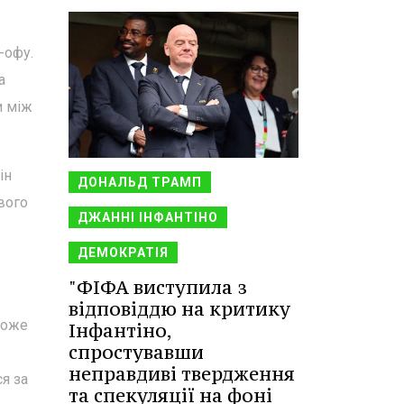
-офу.
а
и між
ін
ДОНАЛЬД ТРАМП
вого
ДЖАННІ ІНФАНТІНО
ДЕМОКРАТІЯ
"ФІФА виступила з
відповіддю на критику
може
Інфантіно,
спростувавши
неправдиві твердження
я за
та спекуляції на фоні