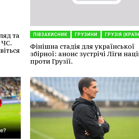
ляд та
ПІВЗАХИСНИК
ГРУЗИНИ
ГРУЗІЯ (КРАЇ
 ЧС.
Фінішна стадія для української
віться
збірної: анонс зустрічі Ліги наці
проти Грузії.