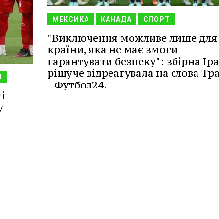
МЕКСИКА
КАНАДА
СПОРТ
"Виключення можливе лише для
країни, яка не має змоги
гарантувати безпеку": збірна Ір
рішуче відреагувала на слова Тр
П
- Футбол24.
ті
у