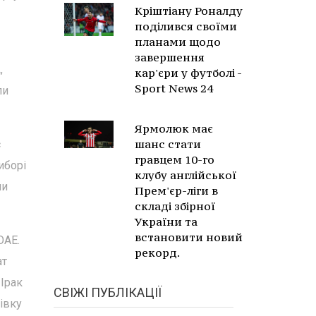
Кріштіану Роналду
поділився своїми
планами щодо
завершення
,
кар'єри у футболі -
Sport News 24
ли
Ярмолюк має
шанс стати
є
гравцем 10-го
иборі
клубу англійської
ли
Прем'єр-ліги в
складі збірної
України та
встановити новий
ОАЕ.
рекорд.
ат
 Ірак
СВІЖІ ПУБЛІКАЦІЇ
івку