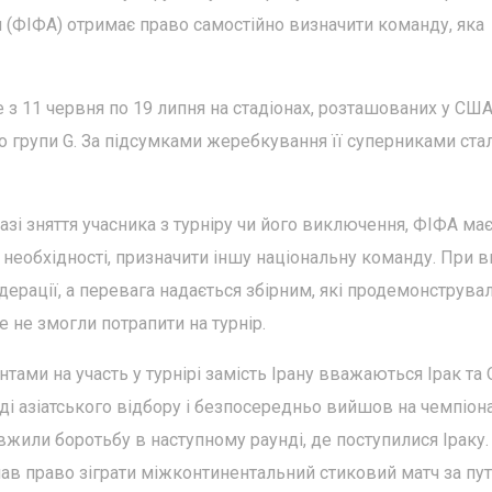
я (ФІФА) отримає право самостійно визначити команду, яка
 з 11 червня по 19 липня на стадіонах, розташованих у США
до групи G. За підсумками жеребкування її суперниками ста
разі зняття учасника з турніру чи його виключення, ФІФА ма
а необхідності, призначити іншу національну команду. При в
ерації, а перевага надається збірним, які продемонструва
ле не змогли потрапити на турнір.
тами на участь у турнірі замість Ірану вважаються Ірак та 
нді азіатського відбору і безпосередньо вийшов на чемпіон
довжили боротьбу в наступному раунді, де поступилися Іраку.
ав право зіграти міжконтинентальний стиковий матч за пут