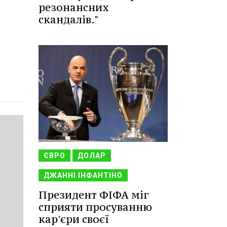
резонансних
скандалів."
ЄВРО
ДОЛАР
ДЖАННІ ІНФАНТІНО
Президент ФІФА міг
сприяти просуванню
кар'єри своєї