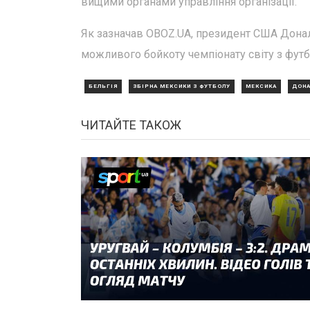
вищими органами управління організації.
Як зазначав OBOZ.UA, президент США Дона
можливого бойкоту чемпіонату світу з фут
БЕЛЬГІЯ
ЗБІРНА МЕКСИКИ З ФУТБОЛУ
МЕКСИКА
ДОНА
ЧИТАЙТЕ ТАКОЖ