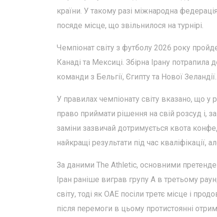
країни. У такому разі міжнародна федераці
посяде місце, що звільнилося на турнірі.
Чемпіонат світу з футболу 2026 року пройде
Канаді та Мексиці. Збірна Ірану потрапила 
команди з Бельгії, Єгипту та Нової Зеландії.
У правилах чемпіонату світу вказано, що у 
право приймати рішення на свій розсуд і, з
заміни зазвичай дотримується квота конфед
найкращі результати під час кваліфікації, а
За даними The Athletic, основними претенден
Іран раніше виграв групу А в третьому рау
світу, тоді як ОАЕ посіли третє місце і про
після перемоги в цьому протистоянні отрим