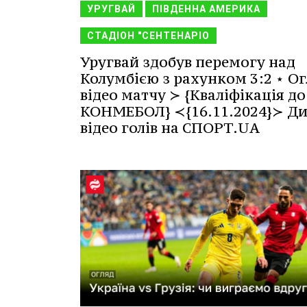
УРУГВАЙ
ПІВДЕННА АМЕРИКА
СТАДІОН "СЕНТЕНАРІО
Уругвай здобув перемогу над
Колумбією з рахунком 3:2 ⋆ Ог
відео матчу ≻ {Кваліфікація до
КОНМЕБОЛ} ≺{16.11.2024}≻ Ди
відео голів на СПОРТ.UA