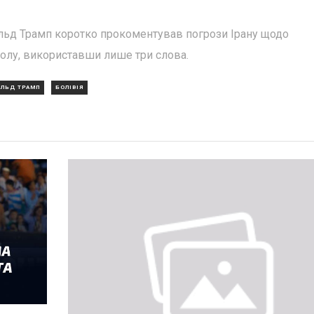
льд Трамп коротко прокоментував погрози Ірану щодо
болу, використавши лише три слова.
ЛЬД ТРАМП
БОЛІВІЯ