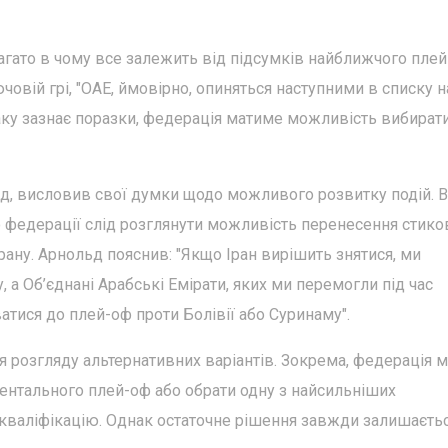
агато в чому все залежить від підсумків найближчого плей
ючовій грі, "ОАЕ, ймовірно, опиняться наступними в списку н
аку зазнає поразки, федерація матиме можливість вибират
ьд, висловив свої думки щодо можливого розвитку подій. В
що федерації слід розглянути можливість перенесення стико
рану. Арнольд пояснив: "Якщо Іран вирішить знятися, ми
, а Об’єднані Арабські Емірати, яких ми перемогли під час
атися до плей-оф проти Болівії або Суринаму".
розгляду альтернативних варіантів. Зокрема, федерація 
ентального плей-оф або обрати одну з найсильніших
и кваліфікацію. Однак остаточне рішення завжди залишаєтьс