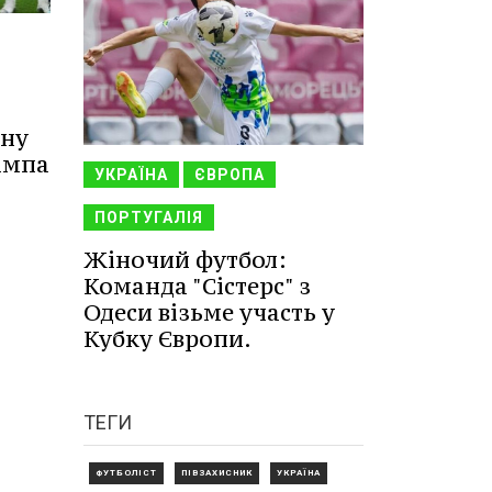
ану
ампа
УКРАЇНА
ЄВРОПА
ПОРТУГАЛІЯ
Жіночий футбол:
Команда "Сістерс" з
Одеси візьме участь у
Кубку Європи.
ТЕГИ
ФУТБОЛІСТ
ПІВЗАХИСНИК
УКРАЇНА