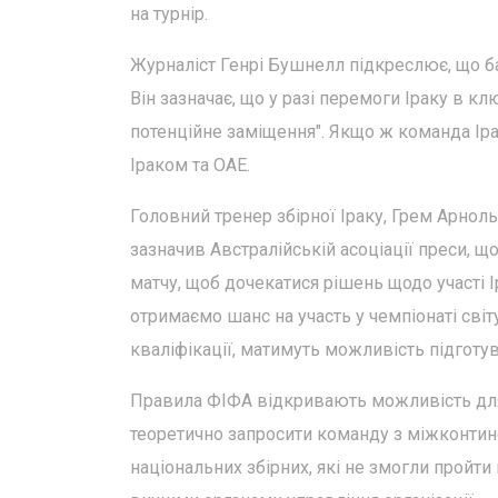
на турнір.
Журналіст Генрі Бушнелл підкреслює, що б
Він зазначає, що у разі перемоги Іраку в кл
потенційне заміщення". Якщо ж команда Ір
Іраком та ОАЕ.
Головний тренер збірної Іраку, Грем Арнол
зазначив Австралійській асоціації преси, 
матчу, щоб дочекатися рішень щодо участі І
отримаємо шанс на участь у чемпіонаті світу
кваліфікації, матимуть можливість підготув
Правила ФІФА відкривають можливість для 
теоретично запросити команду з міжконтин
національних збірних, які не змогли пройт