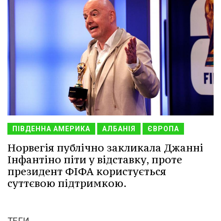
ПІВДЕННА АМЕРИКА
АЛБАНІЯ
ЄВРОПА
Норвегія публічно закликала Джанні
Інфантіно піти у відставку, проте
президент ФІФА користується
суттєвою підтримкою.
ТЕГИ