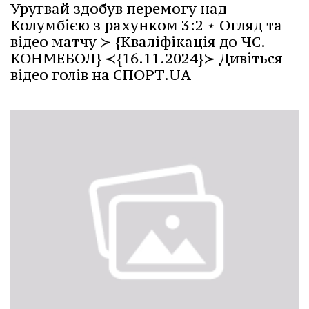
Уругвай здобув перемогу над
Колумбією з рахунком 3:2 ⋆ Огляд та
відео матчу ≻ {Кваліфікація до ЧС.
КОНМЕБОЛ} ≺{16.11.2024}≻ Дивіться
відео голів на СПОРТ.UA