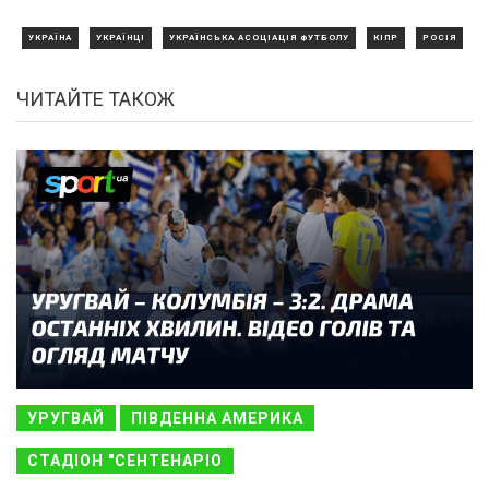
УКРАЇНА
УКРАЇНЦІ
УКРАЇНСЬКА АСОЦІАЦІЯ ФУТБОЛУ
КІПР
РОСІЯ
ЧИТАЙТЕ ТАКОЖ
УРУГВАЙ
ПІВДЕННА АМЕРИКА
СТАДІОН "СЕНТЕНАРІО