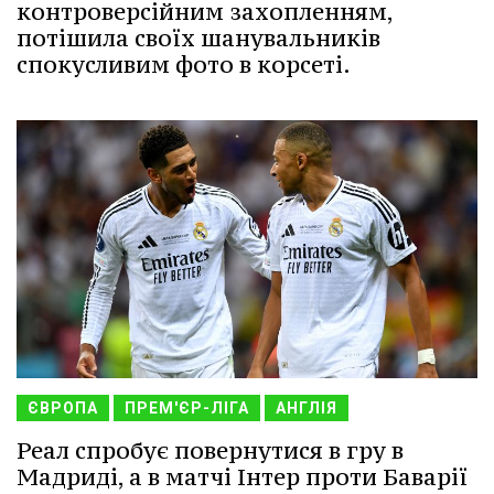
контроверсійним захопленням,
потішила своїх шанувальників
спокусливим фото в корсеті.
ЄВРОПА
ПРЕМ'ЄР-ЛІГА
АНГЛІЯ
Реал спробує повернутися в гру в
Мадриді, а в матчі Інтер проти Баварії