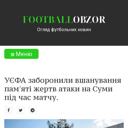
FOOTBALL
OBZOR
Огляд футбольних новин
Меню
УЄФА заборонили вшанування
пам'яті жертв атаки на Суми
під час матчу.