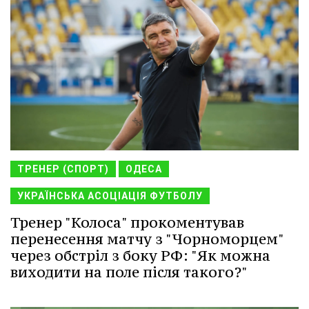
ТРЕНЕР (СПОРТ)
ОДЕСА
УКРАЇНСЬКА АСОЦІАЦІЯ ФУТБОЛУ
Тренер "Колоса" прокоментував
перенесення матчу з "Чорноморцем"
через обстріл з боку РФ: "Як можна
виходити на поле після такого?"