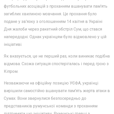
футбольних асоціацій з проханням вшанувати пам'ять
загиблих хвилиною мовчання. Це прохання було
подане у зв'язку з оголошенням 14 квітня в Україні
Дня жалоби через ракетний обстріл Сум, що стався
напередодні. Однак українцям було відмовлено у цій
ініціативі.
Як вказується, це не перший раз, коли виникає подібна
відмова. Схожа ситуація спостерігалась і перед грою з
Кіпром.
Незважаючи на офіційну позицію УЄФА, українці
вирішили самостійно вшанувати пам'ять жертв атаки в
Сумах. Вони звернулися безпосередньо до
представників румунської команди з проханням
підтримати цю ініціативу. Румунські гравці з