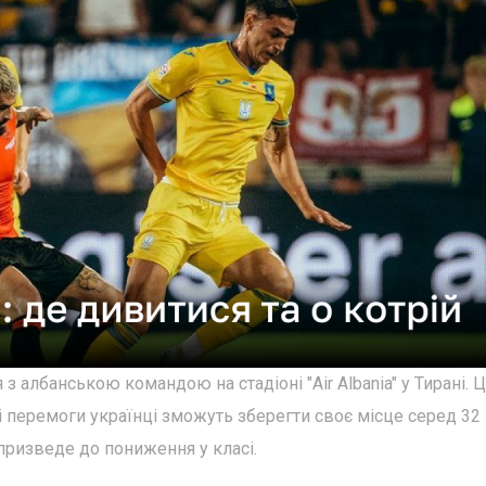
 з албанською командою на стадіоні "Air Albania" у Тирані. Ц
азі перемоги українці зможуть зберегти своє місце серед 32
 призведе до пониження у класі.