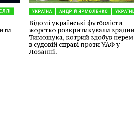
ЕЛЛІ
УКРАЇНА
АНДРІЙ ЯРМОЛЕНКО
УКРАЇН
Відомі українські футболісти
нити
жорстко розкритикували зрадн
Тимощука, котрий здобув перем
в судовій справі проти УАФ у
Лозанні.