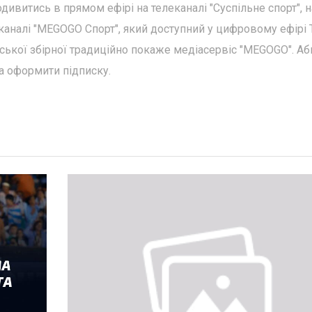
дивитись в прямом ефірі на телеканалі "Суспільне спорт", н
 каналі "MEGOGO Спорт", який доступний у цифровому ефірі Т
нської збірної традиційно покаже медіасервіс "MEGOGO". Аб
ба оформити підписку.