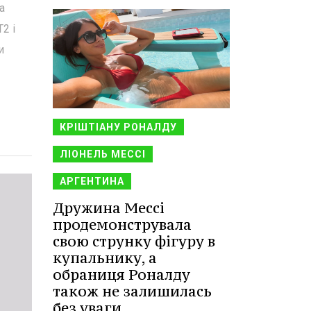
а
2 і
и
КРІШТІАНУ РОНАЛДУ
ЛІОНЕЛЬ МЕССІ
АРГЕНТИНА
Дружина Мессі
продемонструвала
свою струнку фігуру в
купальнику, а
обраниця Роналду
також не залишилась
без уваги.