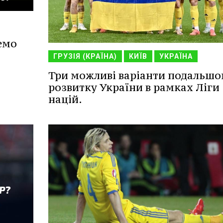
емо
ГРУЗІЯ (КРАЇНА)
КИЇВ
УКРАЇНА
Три можливі варіанти подальшо
розвитку України в рамках Ліги
націй.