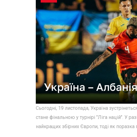
Сьогодні, 19 листопада, Україна зустрінеться
стане фінальною у турнірі "Ліга націй". У р
найкращих збірних Європи, тоді як поразка