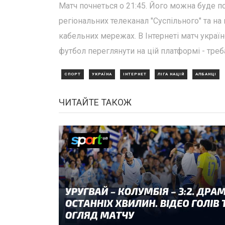
Матч почнеться о 21:45. Його можна буде по
регіональних телеканал "Суспільного" та на
кабельних мережах. В Інтернеті матч украї
футбол переглянути на цій платформі - тре
СПОРТ
УКРАЇНА
ІНТЕРНЕТ
ЛІГА НАЦІЙ
АЛБАНЦІ
ЧИТАЙТЕ ТАКОЖ