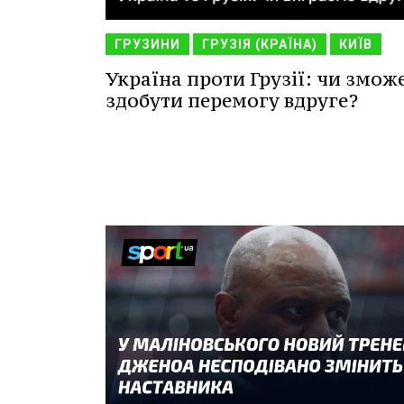
ГРУЗИНИ
ГРУЗІЯ (КРАЇНА)
КИЇВ
Україна проти Грузії: чи змож
здобути перемогу вдруге?