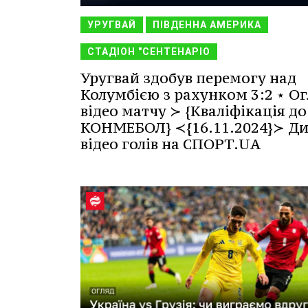
УРУГВАЙ
ПІВДЕННА АМЕРИКА
СТАДІОН "СЕНТЕНАРІО
Уругвай здобув перемогу над
Колумбією з рахунком 3:2 ⋆ Ог
відео матчу ≻ {Кваліфікація до
КОНМЕБОЛ} ≺{16.11.2024}≻ Ди
відео голів на СПОРТ.UA