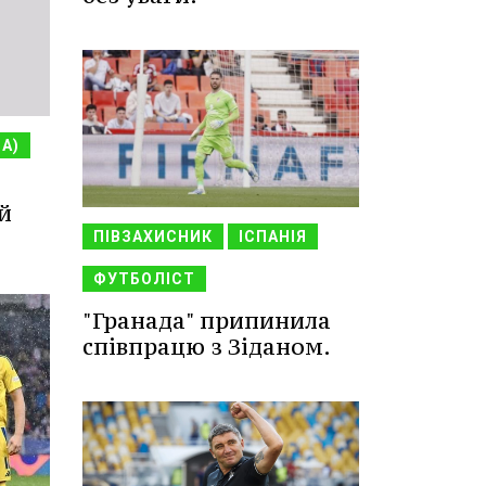
НА)
й
ПІВЗАХИСНИК
ІСПАНІЯ
ФУТБОЛІСТ
"Гранада" припинила
співпрацю з Зіданом.