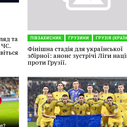
ляд та
ПІВЗАХИСНИК
ГРУЗИНИ
ГРУЗІЯ (КРАЇ
 ЧС.
Фінішна стадія для української
віться
збірної: анонс зустрічі Ліги наці
проти Грузії.