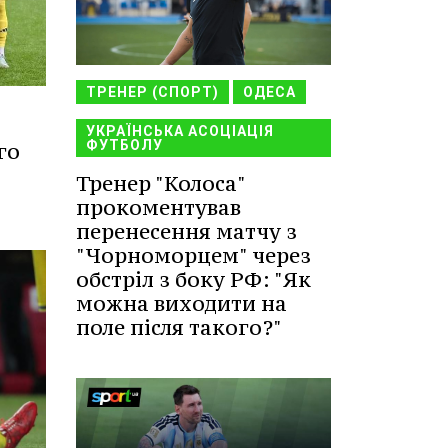
ТРЕНЕР (СПОРТ)
ОДЕСА
УКРАЇНСЬКА АСОЦІАЦІЯ
ФУТБОЛУ
го
Тренер "Колоса"
прокоментував
перенесення матчу з
"Чорноморцем" через
обстріл з боку РФ: "Як
можна виходити на
поле після такого?"