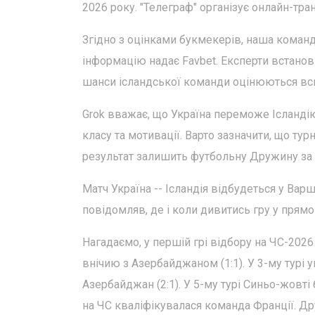
2026 року. "Телеграф" організує онлайн-тран
Згідно з оцінками букмекерів, наша коман
інформацію надає Favbet. Експерти встанов
шанси ісландської команди оцінюються всь
Grok вважає, що Україна переможе Ісландію 
класу та мотивації. Варто зазначити, що тур
результат залишить футбольну Дружину за
Матч Україна -- Ісландія відбудеться у Варш
повідомляв, де і коли дивитись гру у прямом
Нагадаємо, у першій грі відбору на ЧС-2026
внічию з Азербайджаном (1:1). У 3-му турі укр
Азербайджан (2:1). У 5-му турі Синьо-жовті
на ЧС кваліфікувалася команда Франції. Др