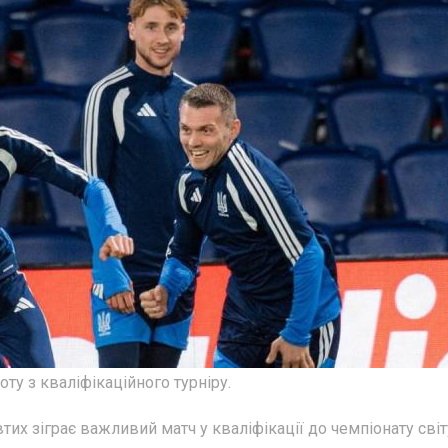
ту з кваліфікаційного турніру.
их зіграє важливий матч у кваліфікації до чемпіонату світ