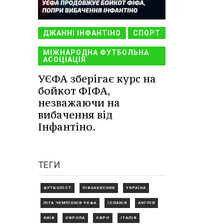
ДЖАННІ ІНФАНТІНО
СПОРТ
МІЖНАРОДНА ФУТБОЛЬНА
АСОЦІАЦІЯ
УЄФА зберігає курс на
бойкот ФІФА,
незважаючи на
вибачення від
Інфантіно.
ТЕГИ
ФУТБОЛІСТ
ПІВЗАХИСНИК
УКРАЇНА
ЛІГА ЧЕМПІОНІВ УЄФА
ІСПАНІЯ
АНГЛІЯ
КИЇВ
ЄВРОПА
ЄВРО
ІТАЛІЯ