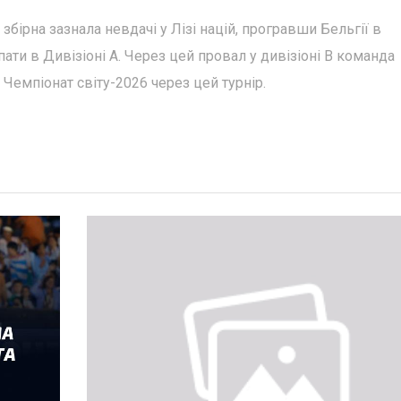
 збірна зазнала невдачі у Лізі націй, програвши Бельгії в
ти в Дивізіоні А. Через цей провал у дивізіоні B команда
Чемпіонат світу-2026 через цей турнір.