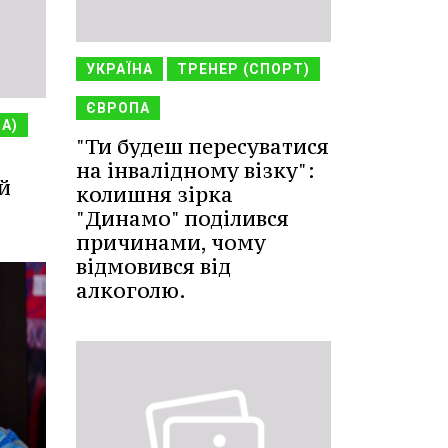
УКРАЇНА
ТРЕНЕР (СПОРТ)
ЄВРОПА
НА)
"Ти будеш пересуватися
на інвалідному візку":
й
колишня зірка
"Динамо" поділився
причинами, чому
відмовився від
алкоголю.