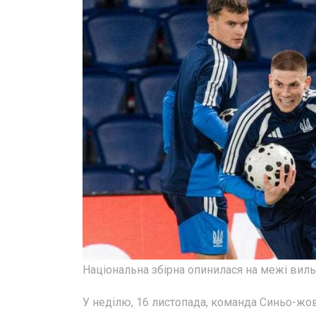
Національна збірна опинилася на межі вильо
У неділю, 16 листопада, команда Синьо-жовт