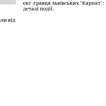
екс-гравця львівських "Карпат":
деталі події.
или від