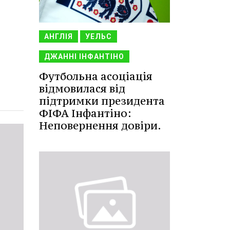
АНГЛІЯ
УЕЛЬС
ДЖАННІ ІНФАНТІНО
Футбольна асоціація
відмовилася від
підтримки президента
ФІФА Інфантіно:
Неповернення довіри.