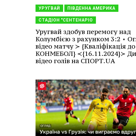
УРУГВАЙ
ПІВДЕННА АМЕРИКА
СТАДІОН "СЕНТЕНАРІО
Уругвай здобув перемогу над
Колумбією з рахунком 3:2 ⋆ Ог
відео матчу ≻ {Кваліфікація до
КОНМЕБОЛ} ≺{16.11.2024}≻ Ди
відео голів на СПОРТ.UA