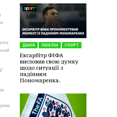
ю
як
хунок
ДАНІЯ
ЛЮБЛІН
СПОРТ
інший
Ексарбітр ФІФА
висловив свою думку
щодо ситуації з
ф"
падінням
Пономаренка.
ла
пряму
.