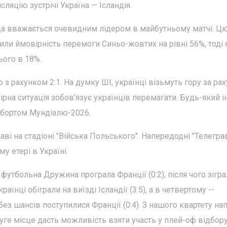
сляцію зустрічі Україна — Ісландія.
да вважається очевидним лідером в майбутньому матчі. Ц
или ймовірність перемоги Синьо-жовтих на рівні 56%, тоді 
ого в 18%.
з рахунком 2:1. На думку ШІ, українці візьмуть гору за ра
нірна ситуація зобов'язує українців перемагати. Будь-який 
 бортом Мундіалю-2026.
аві на стадіоні "Війська Польського". Напередодні "Телегра
у етері в Україні.
 футбольна Дружина програла Франції (0:2), після чого зігра
аїнці обіграли на виїзді Ісландії (3:5), а в четвертому --
 без шансів поступилися Франції (0:4). З нашого квартету на
уге місце дасть можливість взяти участь у плей-оф відбору