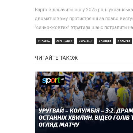
Варто відзначити, що у 2025 році українська
двоматчевому протистоянні за право виступа
"синьо-жовтих" втратила шанс потрапити на 
УКРАЇНА
ЛІГА НАЦІЙ
УКРАЇНЦІ
ФРАНЦІЯ
БЕЛЬГІЯ
ЧИТАЙТЕ ТАКОЖ