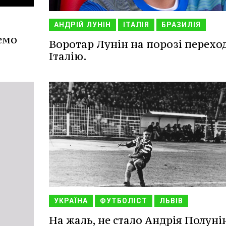
АНДРІЙ ЛУНІН
ІТАЛІЯ
БРАЗИЛІЯ
емо
Воротар Лунін на порозі переход
Італію.
УКРАЇНА
ФУТБОЛІСТ
ЛЬВІВ
На жаль, не стало Андрія Полуні