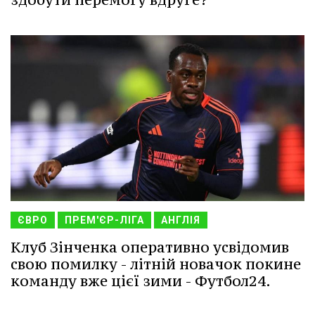
ЄВРО
ПРЕМ'ЄР-ЛІГА
АНГЛІЯ
Клуб Зінченка оперативно усвідомив
свою помилку - літній новачок покине
команду вже цієї зими - Футбол24.