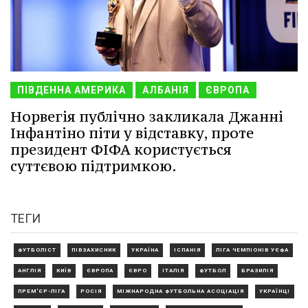
ПІВДЕННА АМЕРИКА
АЛБАНІЯ
ЄВРОПА
Норвегія публічно закликала Джанні
Інфантіно піти у відставку, проте
президент ФІФА користується
суттєвою підтримкою.
ТЕГИ
ФУТБОЛІСТ
ПІВЗАХИСНИК
УКРАЇНА
ІСПАНІЯ
ЛІГА ЧЕМПІОНІВ УЄФА
АНГЛІЯ
КИЇВ
ЄВРОПА
ЄВРО
ІТАЛІЯ
ФУТБОЛ
БРАЗИЛІЯ
ПРЕМ'ЄР-ЛІГА
РОСІЯ
МІЖНАРОДНА ФУТБОЛЬНА АСОЦІАЦІЯ
УКРАЇНЦІ