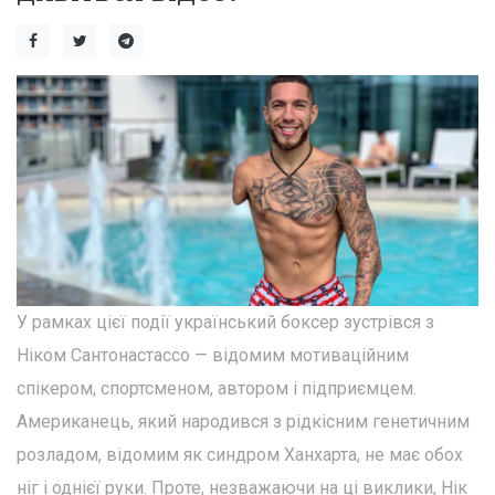
У рамках цієї події український боксер зустрівся з
Ніком Сантонастассо — відомим мотиваційним
спікером, спортсменом, автором і підприємцем.
Американець, який народився з рідкісним генетичним
розладом, відомим як синдром Ханхарта, не має обох
ніг і однієї руки. Проте, незважаючи на ці виклики, Нік