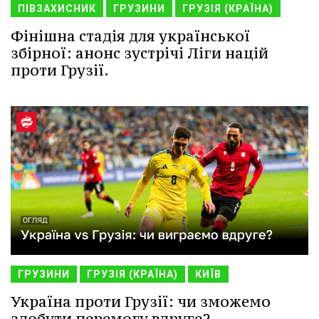
ПІВЗАХИСНИК
ГРУЗИНИ
ГРУЗІЯ (КРАЇНА)
Фінішна стадія для української
збірної: анонс зустрічі Ліги націй
проти Грузії.
ГРУЗИНИ
ГРУЗІЯ (КРАЇНА)
КИЇВ
Україна проти Грузії: чи зможемо
здобути перемогу вдруге?