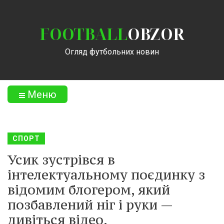
FOOTBALL
OBZOR
Огляд футбольних новин
Меню
СПОРТ
Усик зустрівся в
інтелектуальному поєдинку з
відомим блогером, який
позбавлений ніг і руки —
дивіться відео.