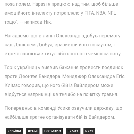
поза полем. Наразі я працюю над тим, щоб більше
емоційного інтелекту потрапляло у FIFA, NBA, NFL
тощо", -- написав Нік.
Нагадаємо, що в липні Олександр здобув перемогу
над Даніелем Дюбуа, вразивши його нокаутом, і
втретє завоював титул абсолютного чемпіона світу.
Торік українець виявив бажання провести поєдинок
проти Деонтея Вайлдера. Менеджер Олександра Егіс
Клімас говорив, що його бій із Вайлдером може
відбутися наприкінці квітня або на початку травня.
Попередньо в команді Усика озвучили державу, що
найбільше прагне організувати бій із Вайлдером.
УКРАЇНЦІ
ДУБАЙ
INSTAGRAM
НОКАУТ
БОКС