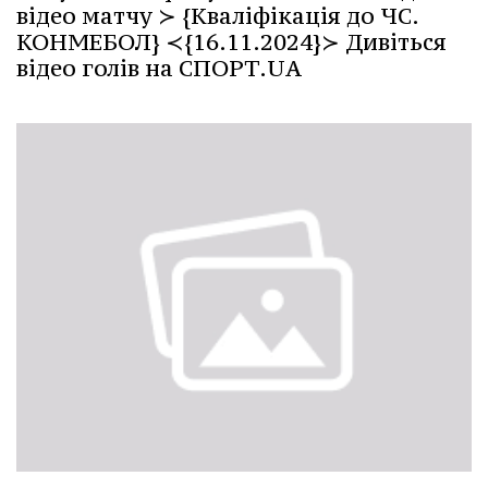
відео матчу ≻ {Кваліфікація до ЧС.
КОНМЕБОЛ} ≺{16.11.2024}≻ Дивіться
відео голів на СПОРТ.UA