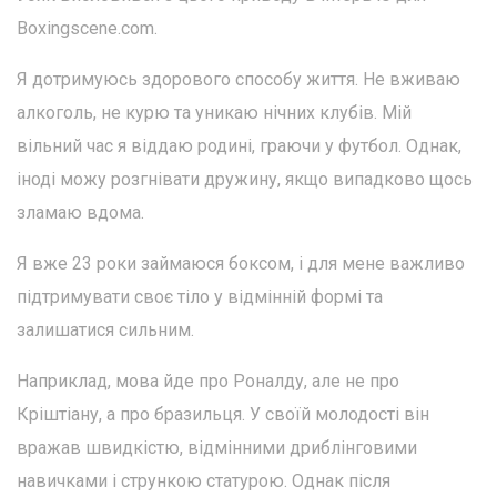
Boxingscene.com.
Я дотримуюсь здорового способу життя. Не вживаю
алкоголь, не курю та уникаю нічних клубів. Мій
вільний час я віддаю родині, граючи у футбол. Однак,
іноді можу розгнівати дружину, якщо випадково щось
зламаю вдома.
Я вже 23 роки займаюся боксом, і для мене важливо
підтримувати своє тіло у відмінній формі та
залишатися сильним.
Наприклад, мова йде про Роналду, але не про
Кріштіану, а про бразильця. У своїй молодості він
вражав швидкістю, відмінними дриблінговими
навичками і стрункою статурою. Однак після