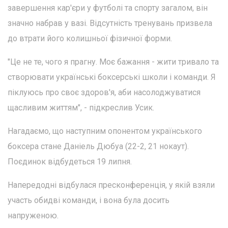
завершення кар'єри у футболі та спорту загалом, він
значно набрав у вазі. Відсутність тренувань призвела
до втрати його колишньої фізичної форми.
"Це не те, чого я прагну. Моє бажання - жити тривало та
створювати українські боксерські школи і команди. Я
піклуюсь про своє здоров'я, аби насолоджуватися
щасливим життям", - підкреслив Усик.
Нагадаємо, що наступним опонентом українського
боксера стане Даніель Дюбуа (22-2, 21 нокаут).
Поєдинок відбудеться 19 липня.
Напередодні відбулася пресконференція, у якій взяли
участь обидві команди, і вона була досить
напруженою.