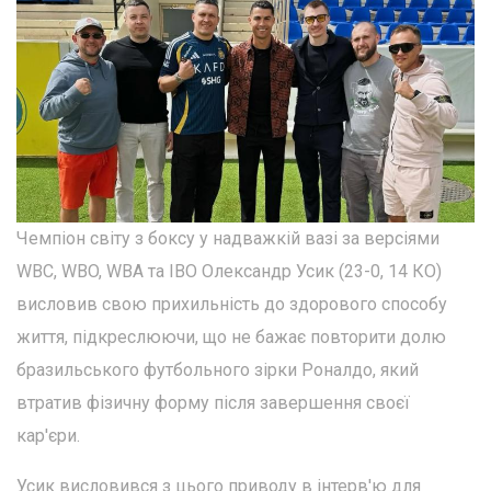
Чемпіон світу з боксу у надважкій вазі за версіями
WBC, WBO, WBA та IBO Олександр Усик (23-0, 14 КО)
висловив свою прихильність до здорового способу
життя, підкреслюючи, що не бажає повторити долю
бразильського футбольного зірки Роналдо, який
втратив фізичну форму після завершення своєї
кар'єри.
Усик висловився з цього приводу в інтерв'ю для