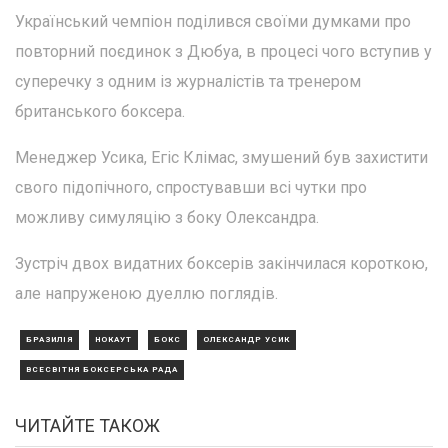
Український чемпіон поділився своїми думками про
повторний поєдинок з Дюбуа, в процесі чого вступив у
суперечку з одним із журналістів та тренером
британського боксера.
Менеджер Усика, Егіс Клімас, змушений був захистити
свого підопічного, спростувавши всі чутки про
можливу симуляцію з боку Олександра.
Зустріч двох видатних боксерів закінчилася короткою,
але напруженою дуеллю поглядів.
БРАЗИЛІЯ
НОКАУТ
БОКС
ОЛЕКСАНДР УСИК
ВСЕСВІТНЯ БОКСЕРСЬКА РАДА
ЧИТАЙТЕ ТАКОЖ