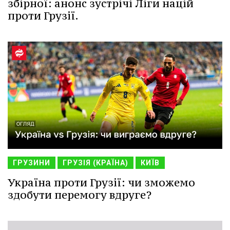
збірної: анонс зустрічі Ліги націй
проти Грузії.
ГРУЗИНИ
ГРУЗІЯ (КРАЇНА)
КИЇВ
Україна проти Грузії: чи зможемо
здобути перемогу вдруге?