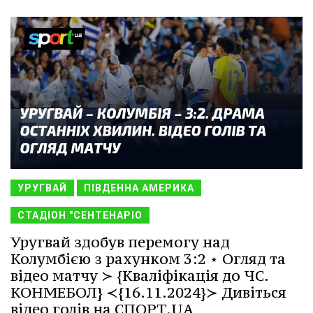
УРУГВАЙ
ПІВДЕННА АМЕРИКА
СТАДІОН "СЕНТЕНАРІО
Уругвай здобув перемогу над
Колумбією з рахунком 3:2 ⋆ Огляд та
відео матчу ≻ {Кваліфікація до ЧС.
КОНМЕБОЛ} ≺{16.11.2024}≻ Дивіться
відео голів на СПОРТ.UA