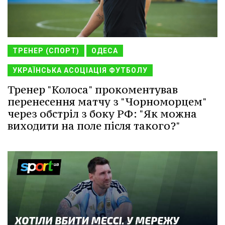
ТРЕНЕР (СПОРТ)
ОДЕСА
УКРАЇНСЬКА АСОЦІАЦІЯ ФУТБОЛУ
Тренер "Колоса" прокоментував
перенесення матчу з "Чорноморцем"
через обстріл з боку РФ: "Як можна
виходити на поле після такого?"