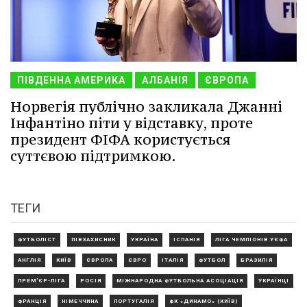
ПІВДЕННА АМЕРИКА
АЛБАНІЯ
ЄВРОПА
Норвегія публічно закликала Джанні
Інфантіно піти у відставку, проте
президент ФІФА користується
суттєвою підтримкою.
ТЕГИ
ФУТБОЛІСТ
ПІВЗАХИСНИК
УКРАЇНА
ІСПАНІЯ
ЛІГА ЧЕМПІОНІВ УЄФА
АНГЛІЯ
КИЇВ
ЄВРОПА
ЄВРО
ІТАЛІЯ
ФУТБОЛ
БРАЗИЛІЯ
ПРЕМ'ЄР-ЛІГА
РОСІЯ
МІЖНАРОДНА ФУТБОЛЬНА АСОЦІАЦІЯ
УКРАЇНЦІ
ФРАНЦІЯ
НІМЕЧЧИНА
ПОРТУГАЛІЯ
ФК «ДИНАМО» (КИЇВ)