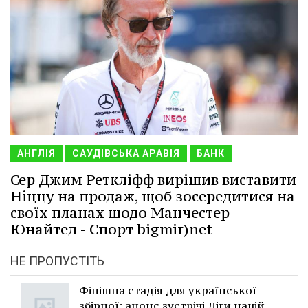
АНГЛІЯ
САУДІВСЬКА АРАВІЯ
БАНК
Сер Джим Реткліфф вирішив виставити
Ніццу на продаж, щоб зосередитися на
своїх планах щодо Манчестер
Юнайтед - Спорт bigmir)net
НЕ ПРОПУСТІТЬ
Фінішна стадія для української
збірної: анонс зустрічі Ліги націй