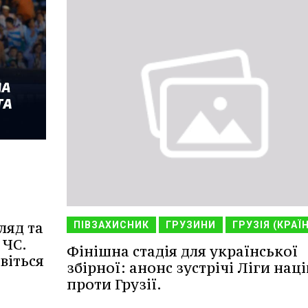
ляд та
ПІВЗАХИСНИК
ГРУЗИНИ
ГРУЗІЯ (КРАЇ
 ЧС.
Фінішна стадія для української
віться
збірної: анонс зустрічі Ліги наці
проти Грузії.