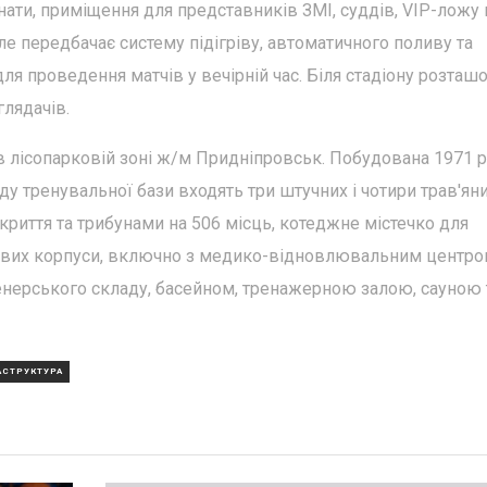
нати, приміщення для представників ЗМІ, суддів, VIP-ложу 
ле передбачає систему підігріву, автоматичного поливу та
я проведення матчів у вечірній час. Біля стадіону розташ
глядачів.
 лісопарковій зоні ж/м Придніпровськ. Побудована 1971 р
у тренувальної бази входять три штучних і чотири трав'ян
криття та трибунами на 506 місць, котеджне містечко для
лових корпуси, включно з медико-відновлювальним центро
нерського складу, басейном, тренажерною залою, сауною 
АСТРУКТУРА