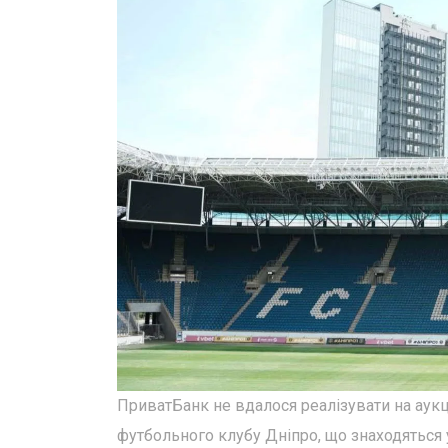
ПриватБанк не вдалося реалізувати на аукці
футбольного клубу Дніпро, що знаходяться у