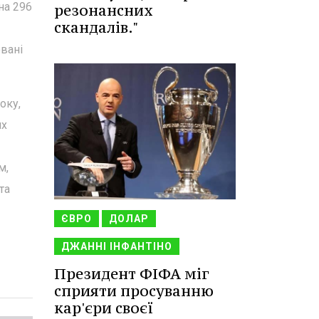
на 296
резонансних
скандалів."
овані
оку,
их
м,
та
ЄВРО
ДОЛАР
ДЖАННІ ІНФАНТІНО
Президент ФІФА міг
сприяти просуванню
кар'єри своєї