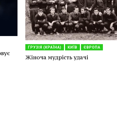
ГРУЗІЯ (КРАЇНА)
КИЇВ
ЄВРОПА
овує
Жіноча мудрість удачі