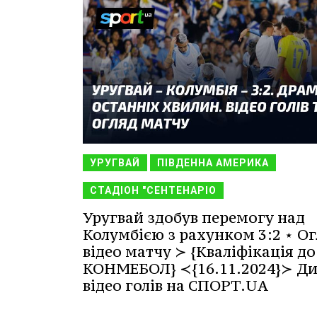
УРУГВАЙ
ПІВДЕННА АМЕРИКА
СТАДІОН "СЕНТЕНАРІО
Уругвай здобув перемогу над
Колумбією з рахунком 3:2 ⋆ Ог
відео матчу ≻ {Кваліфікація до
КОНМЕБОЛ} ≺{16.11.2024}≻ Ди
відео голів на СПОРТ.UA