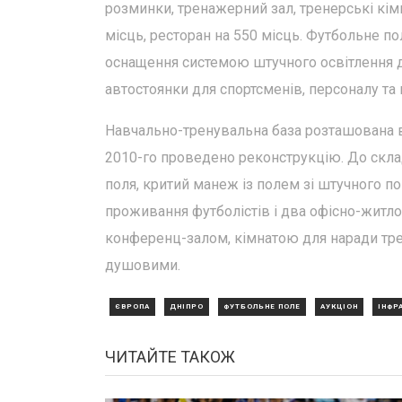
розминки, тренажерний зал, тренерські кім
місць, ресторан на 550 місць. Футбольне по
оснащення системою штучного освітлення дл
автостоянки для спортсменів, персоналу та 
Навчально-тренувальна база розташована в
2010-го проведено реконструкцію. До склад
поля, критий манеж із полем зі штучного по
проживання футболістів і два офісно-жит
конференц-залом, кімнатою для наради тре
душовими.
ЄВРОПА
ДНІПРО
ФУТБОЛЬНЕ ПОЛЕ
АУКЦІОН
ІНФР
ЧИТАЙТЕ ТАКОЖ