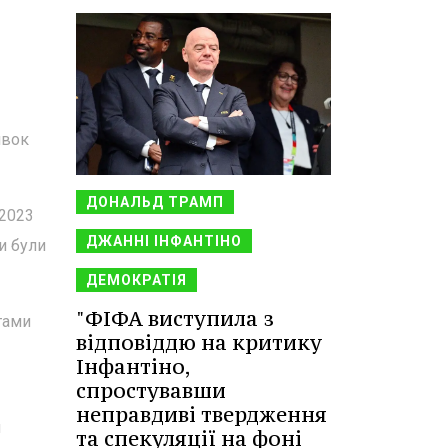
явок
ДОНАЛЬД ТРАМП
 2023
ДЖАННІ ІНФАНТІНО
и були
ДЕМОКРАТІЯ
"ФІФА виступила з
тами
відповіддю на критику
Інфантіно,
спростувавши
неправдиві твердження
я
та спекуляції на фоні