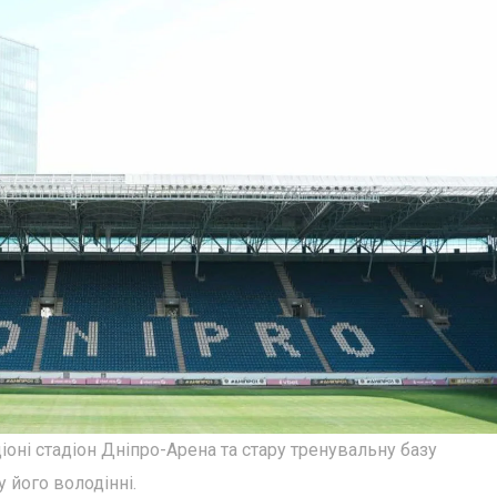
оні стадіон Дніпро-Арена та стару тренувальну базу
 його володінні.