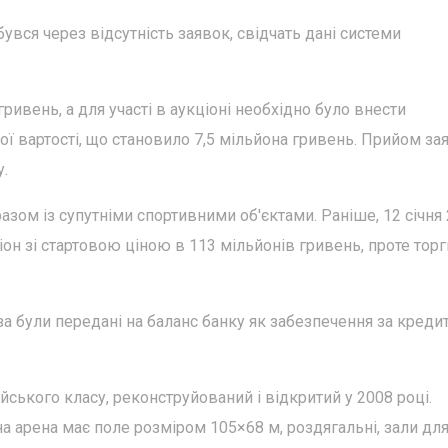
бувся через відсутність заявок, свідчать дані системи
ривень, а для участі в аукціоні необхідно було внести
вої вартості, що становило 7,5 мільйона гривень. Прийом за
у.
азом із супутніми спортивними об'єктами. Раніше, 12 січня
он зі стартовою ціною в 113 мільйонів гривень, проте торг
за були передані на баланс банку як забезпечення за креди
ського класу, реконструйований і відкритий у 2008 році.
ьна арена має поле розміром 105×68 м, роздягальні, зали дл