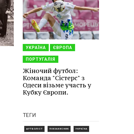
УКРАЇНА
ЄВРОПА
ПОРТУГАЛІЯ
Жіночий футбол:
Команда "Сістерс" з
Одеси візьме участь у
Кубку Європи.
ТЕГИ
ФУТБОЛІСТ
ПІВЗАХИСНИК
УКРАЇНА