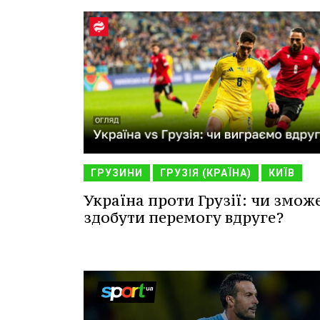
ГРУЗИНИ
ГРУЗІЯ (КРАЇНА)
КИЇВ
Україна проти Грузії: чи змож
здобути перемогу вдруге?