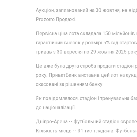
Аукціон, запланований на 30 жовтня, не від
Prozorro.Продажі.
Первісна ціна лота складала 150 мільйонів г
гарантійний внесок у розмірі 5% від старто
тривав з 30 вересня по 29 жовтня 2025 рок
Це вже була друга спроба продати стадіон р
року, ПриватБанк виставив цей лот на аукці
скасовані за рішенням банку.
Як повідомлялося, стадіон і тренувальна ба
до націоналізації.
Дніпро-Арена -- футбольний стадіон європей
Кількість місць -- 31 тис. глядачів. Футбол