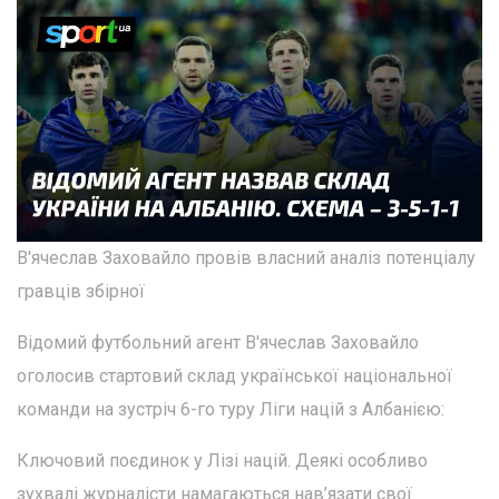
В'ячеслав Заховайло провів власний аналіз потенціалу
гравців збірної
Відомий футбольний агент В'ячеслав Заховайло
оголосив стартовий склад української національної
команди на зустріч 6-го туру Ліги націй з Албанією:
Ключовий поєдинок у Лізі націй. Деякі особливо
зухвалі журналісти намагаються нав’язати свої