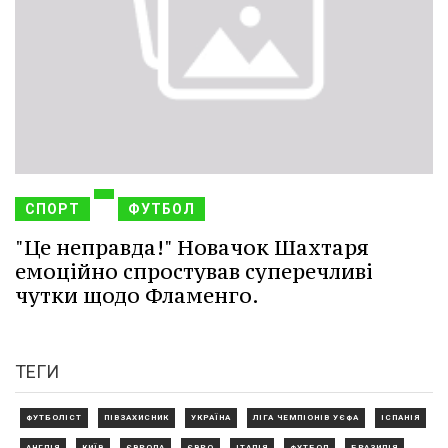
СПОРТ
ФУТБОЛ
"Це неправда!" Новачок Шахтаря
емоційно спростував суперечливі
чутки щодо Фламенго.
ТЕГИ
ФУТБОЛІСТ
ПІВЗАХИСНИК
УКРАЇНА
ЛІГА ЧЕМПІОНІВ УЄФА
ІСПАНІЯ
АНГЛІЯ
КИЇВ
ЄВРОПА
ЄВРО
ІТАЛІЯ
ФУТБОЛ
БРАЗИЛІЯ