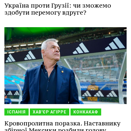
Україна проти Грузії: чи зможемо
здобути перемогу вдруге?
ІСПАНІЯ
ХАВ'ЄР АГІРРЕ
КОНКАКАФ
Кровопролитна поразка. Наставнику
збірної Мексики розбили голову