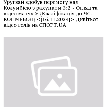
Уругвай здобув перемогу над
Колумбією з рахунком 3:2 ⋆ Огляд та
відео матчу ≻ {Кваліфікація до ЧС.
КОНМЕБОЛ} ≺{16.11.2024}≻ Дивіться
відео голів на СПОРТ.UA