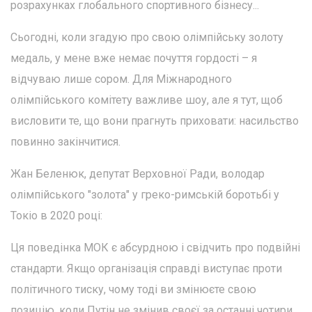
розрахунках глобального спортивного бізнесу...
Сьогодні, коли згадую про свою олімпійську золоту
медаль, у мене вже немає почуття гордості – я
відчуваю лише сором. Для Міжнародного
олімпійського комітету важливе шоу, але я тут, щоб
висловити те, що вони прагнуть приховати: насильство
повинно закінчитися.
Жан Беленюк, депутат Верховної Ради, володар
олімпійського "золота" у греко-римській боротьбі у
Токіо в 2020 році:
Ця поведінка МОК є абсурдною і свідчить про подвійні
стандарти. Якщо організація справді виступає проти
політичного тиску, чому тоді ви змінюєте свою
позицію, коли Путін не змінив своєї за останні чотири