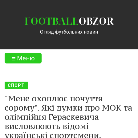
FOOTBALL
OBZOR
Огляд футбольних новин
Меню
СПОРТ
"Мене охоплює почуття
сорому". Які думки про МОК та
олімпійця Гераскевича
висловлюють відомі
українські спортсмени,