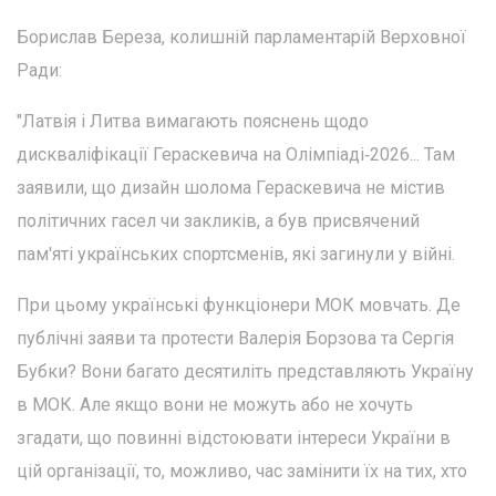
Борислав Береза, колишній парламентарій Верховної
Ради:
"Латвія і Литва вимагають пояснень щодо
дискваліфікації Гераскевича на Олімпіаді‑2026... Там
заявили, що дизайн шолома Гераскевича не містив
політичних гасел чи закликів, а був присвячений
пам'яті українських спортсменів, які загинули у війні.
При цьому українські функціонери МОК мовчать. Де
публічні заяви та протести Валерія Борзова та Сергія
Бубки? Вони багато десятиліть представляють Україну
в МОК. Але якщо вони не можуть або не хочуть
згадати, що повинні відстоювати інтереси України в
цій організації, то, можливо, час замінити їх на тих, хто