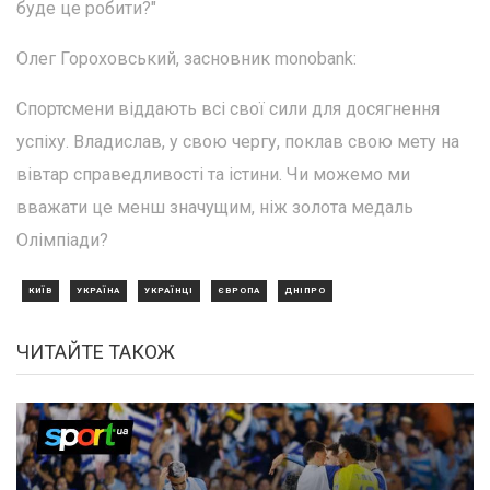
буде це робити?"
Олег Гороховський, засновник monobank:
Спортсмени віддають всі свої сили для досягнення
успіху. Владислав, у свою чергу, поклав свою мету на
вівтар справедливості та істини. Чи можемо ми
вважати це менш значущим, ніж золота медаль
Олімпіади?
КИЇВ
УКРАЇНА
УКРАЇНЦІ
ЄВРОПА
ДНІПРО
ЧИТАЙТЕ ТАКОЖ