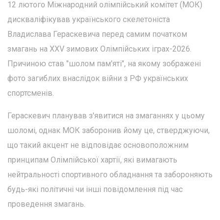
12 лютого Міжнародний олімпійський комітет (МОК)
дискваліфікував українського скелетоніста
Владислава Гераскевича перед самим початком
змагань на XXV зимових Олімпійських іграх-2026.
Причиною став "шолом пам'яті", на якому зображені
фото загиблих внаслідок війни з РФ українських
спортсменів.
Гераскевич планував з'явитися на змаганнях у цьому
шоломі, однак МОК заборонив йому це, стверджуючи,
що такий акцент не відповідає основоположним
принципам Олімпійської хартії, які вимагають
нейтральності спортивного обладнання та забороняють
будь-які політичні чи інші повідомлення під час
проведення змагань.