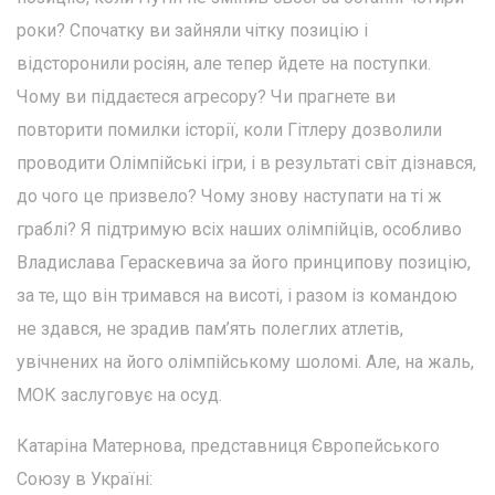
роки? Спочатку ви зайняли чітку позицію і
відсторонили росіян, але тепер йдете на поступки.
Чому ви піддаєтеся агресору? Чи прагнете ви
повторити помилки історії, коли Гітлеру дозволили
проводити Олімпійські ігри, і в результаті світ дізнався,
до чого це призвело? Чому знову наступати на ті ж
граблі? Я підтримую всіх наших олімпійців, особливо
Владислава Гераскевича за його принципову позицію,
за те, що він тримався на висоті, і разом із командою
не здався, не зрадив пам’ять полеглих атлетів,
увічнених на його олімпійському шоломі. Але, на жаль,
МОК заслуговує на осуд.
Катаріна Матернова, представниця Європейського
Союзу в Україні: