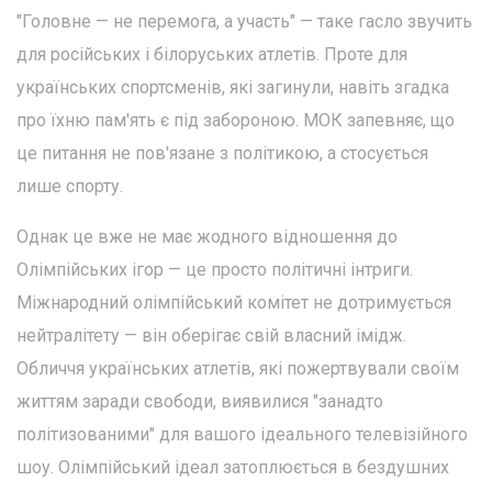
"Головне — не перемога, а участь" — таке гасло звучить
для російських і білоруських атлетів. Проте для
українських спортсменів, які загинули, навіть згадка
про їхню пам'ять є під забороною. МОК запевняє, що
це питання не пов'язане з політикою, а стосується
лише спорту.
Однак це вже не має жодного відношення до
Олімпійських ігор — це просто політичні інтриги.
Міжнародний олімпійський комітет не дотримується
нейтралітету — він оберігає свій власний імідж.
Обличчя українських атлетів, які пожертвували своїм
життям заради свободи, виявилися "занадто
політизованими" для вашого ідеального телевізійного
шоу. Олімпійський ідеал затоплюється в бездушних