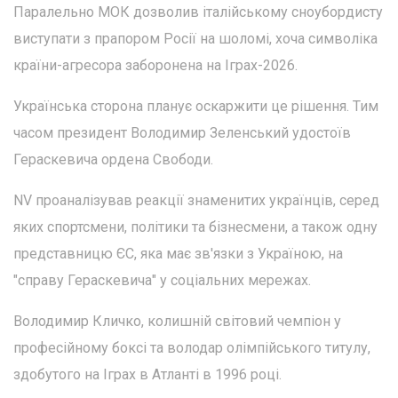
Паралельно МОК дозволив італійському сноубордисту
виступати з прапором Росії на шоломі, хоча символіка
країни-агресора заборонена на Іграх-2026.
Українська сторона планує оскаржити це рішення. Тим
часом президент Володимир Зеленський удостоїв
Гераскевича ордена Свободи.
NV проаналізував реакції знаменитих українців, серед
яких спортсмени, політики та бізнесмени, а також одну
представницю ЄС, яка має зв'язки з Україною, на
"справу Гераскевича" у соціальних мережах.
Володимир Кличко, колишній світовий чемпіон у
професійному боксі та володар олімпійського титулу,
здобутого на Іграх в Атланті в 1996 році.