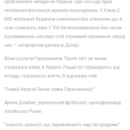
здійснювати напади на Україну. Цієї ночі ще одна
теплоелектростанція зазнала пошкоджень. У Києві 2
600 житлових будинків опинилися без опалення, що в
сумі становить вже 3 700 багатоповерхівок без тепла.
Щонайменше шестеро осіб отримали поранення, серед
них — чотирирічна дитина в Дніпрі.
Вони усунули Гераскевича. Проте світ не може
ігнорувати війну в Україні. Люди тут страждають від
холоду і втрачають життя. Я відчуваю гнів.
"Слава Україні! Вічна слава Гераскевичу!"
Артем Довбик, український футболіст, центрфорвард
італійської Роми:
"Існують цінності, що переважають над нагородами."