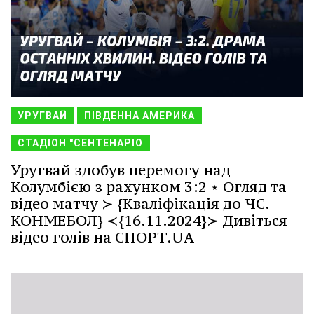
УРУГВАЙ
ПІВДЕННА АМЕРИКА
СТАДІОН "СЕНТЕНАРІО
Уругвай здобув перемогу над
Колумбією з рахунком 3:2 ⋆ Огляд та
відео матчу ≻ {Кваліфікація до ЧС.
КОНМЕБОЛ} ≺{16.11.2024}≻ Дивіться
відео голів на СПОРТ.UA