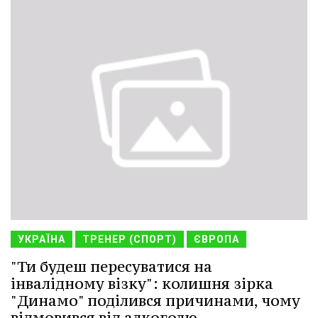
УКРАЇНА
ТРЕНЕР (СПОРТ)
ЄВРОПА
"Ти будеш пересуватися на
інвалідному візку": колишня зірка
"Динамо" поділився причинами, чому
відмовився від алкоголю.