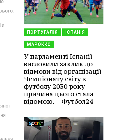
но
ового.
Чи
ПОРТУГАЛІЯ
ІСПАНІЯ
МАРОККО
У парламенті Іспанії
висловили заклик до
відмови від організації
Чемпіонату світу з
футболу 2030 року –
причина цього стала
відомою. – Футбол24
яної
ння
вання