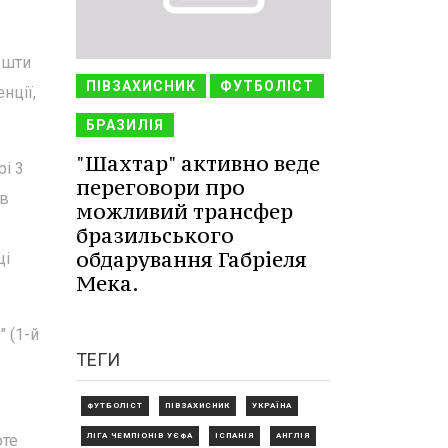
ошти
ПІВЗАХИСНИК
ФУТБОЛІСТ
нції,
БРАЗИЛІЯ
"Шахтар" активно веде
рі 3
переговори про
ів
можливий трансфер
бразильського
обдарування Габріеля
ці
Мека.
 (1-й
ТЕГИ
ФУТБОЛІСТ
ПІВЗАХИСНИК
УКРАЇНА
ЛІГА ЧЕМПІОНІВ УЄФА
ІСПАНІЯ
АНГЛІЯ
оте