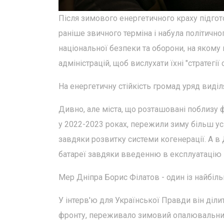
Після зимового енергетичного краху підгот
раніше звичного терміна і набула політично
національної безпеки та оборони, на якому
адміністрацій, щоб вислухати їхні "стратегії с
На енергетичну стійкість громад уряд виділ
Дивно, але міста, що розташовані поблизу 
у 2022-2023 роках, пережили зиму більш ус
завдяки розвитку системи когенерації. А в
батареї завдяки введенню в експлуатацію 
Мер Дніпра Борис Філатов - один із найбіль
У інтерв'ю для Української Правди він діли
фронту, переживало зимовий опалювальний