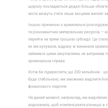
щороку покладається дедалі більше обов’язк
міста можуть стати лише місцями виплат з
Іншою причиною є кримінальні розслідуван
та різноманітних матеріальних ресурсів — 
перейти на прямі грошові субсидії. Це стало
як ми купували, відразу ж виникали кримін
займався цими закупівлями, не витримав ти
кримінальна справа.
Хотів би підкреслити, що 200 мільйонів - 
буде стабільною, ми зможемо виділити біль
фінансового півріччя.
На даний момент, наприклад, ми виділяємо
водоканалу, щоб компенсувати різницю в т