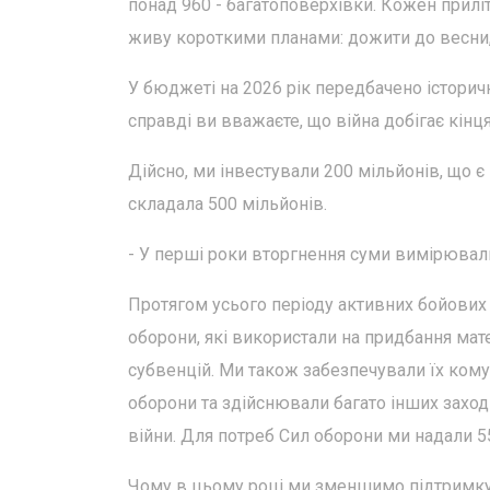
понад 960 - багатоповерхівки. Кожен прилі
живу короткими планами: дожити до весни, 
У бюджеті на 2026 рік передбачено істори
справді ви вважаєте, що війна добігає кінц
Дійсно, ми інвестували 200 мільйонів, що 
складала 500 мільйонів.
- У перші роки вторгнення суми вимірювал
Протягом усього періоду активних бойових 
оборони, які використали на придбання мат
субвенцій. Ми також забезпечували їх ком
оборони та здійснювали багато інших заход
війни. Для потреб Сил оборони ми надали 5
Чому в цьому році ми зменшимо підтримку 