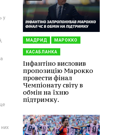
ь у
,
МАДРИД
МАРОККО
КАСАБЛАНКА
на
Інфантіно висловив
пропозицію Марокко
провести фінал
Чемпіонату світу в
обмін на їхню
підтримку.
 це
 них