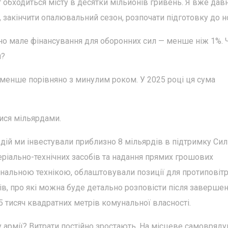
т обходиться місту в десятки мільйонів гривень. Я вже дав
закінчити опалювальний сезон, розпочати підготовку до н
чно мале фінансування для оборонних сил — менше ніж 1%. 
я?
є менше порівняно з минулим роком. У 2025 році ця сума
ися мільярдами.
дій ми інвестували приблизно 8 мільярдів в підтримку Сил
еріально-технічних засобів та надання прямих грошових
унальною технікою, облаштовували позиції для протиповітр
ів, про які можна буде детально розповісти після заверше
5 тисяч квадратних метрів комунальної власності.
армії? Витрати постійно зростають. На місцеве самовряду