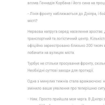
вплив Геннадія Корбана і його сина на про
- Лінія фронту наближається до Дніпра, і бо
місті?
Нервова напруга серед населення зростає.
транспортний та логістичний центр. Кількіс
офіційно зареєстровано близько 200 тисяч
побачити на вулицях міста.
Турбує не стільки просування фронту, скіль
Необхідні суттєві заходи для протидії.
Одна з минулих тижнів стала вражаючою: 
змінило ваше уявлення про теперішню сит
- Ніяк. Просто прийшла моя черга. В Дніпр