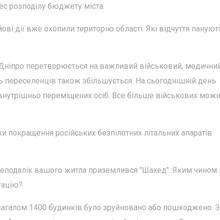
цес розподілу бюджету міста.
йові дії вже охопили територію області. Які відчуття пануют
 Дніпро перетворюється на важливий військовий, медичний
ть переселенців також збільшується. На сьогоднішній день
 внутрішньо переміщених осіб. Все більше військових мож
ки покращення російських безпілотних літальних апаратів.
неподалік вашого житла приземлився "Шахед". Яким чином
уацію?
і загалом 1400 будинків було зруйновано або пошкоджено. З