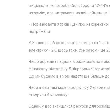
виділяють на потреби Сил оборони 12-14% 
на армію, але витрачаєте на неї найменше.
- Порівнювати Харків і Дніпро некоректно. С
підтримали.
У Харкова заборгованість за тепло на 1 люто
електрику - 2,8, щось таке. Усе разом - це 2
Якщо держава надасть можливість не викон
фінансову підтримку Дніпровської територі
що ми будемо в змозі надати ще більше до
Якби я мав такі можливості, як у Харкова, 
створили б ковзанку.
Однак, у вас знайшлися ресурси для розмі