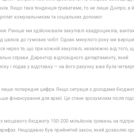
ів. Якщо така тенденція триватиме, то не лише Дніпро, а й
арплат комунальникам та соціальних допомог.
ня. Раніше ми здійснювали закупівлі квадроциклів, ванта
від цвяхів до гумових чобіт. Однак минулого року ми виріш
ся через те, що при кожній закупівлі, незалежно від того, що
альні справи. Директор відповідного департаменту, який
ску і подав у відставку — на його рахунку вже була четвер
це лише попередня цифра. Якщо ситуація з доходами бюдже
ше фінансування для армії. Це стане зрозумілим після під
 з місцевого бюджету 150-200 мільйонів гривень на підтр
арифах. Нещодавно був прийнятий закон, який дозволяє ор