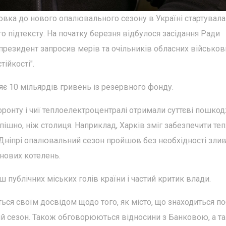
овка до нового опалювального сезону в Україні стартувала
го підтексту. На початку березня відбулося засідання Ради
 президент запросив мерів та очільників обласних військов
тійкості".
яє 10 мільярдів гривень із резервного фонду.
фронту і чиї теплоелектроцентралі отримали суттєві пошко
пішно, ніж столиця. Наприклад, Харків зміг забезпечити те
 Дніпрі опалювальний сезон пройшов без необхідності зли
нових котелень.
ш публічних міських голів країни і частий критик влади.
ться своїм досвідом щодо того, як місто, що знаходиться п
 сезон. Також обговорюються відносини з Банковою, а т