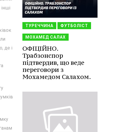
 інші
ТУРЕЧЧИНА
ФУТБОЛІСТ
жівок
МОХАМЕД САЛАХ
или
ОФІЦІЙНО.
, де і
Трабзонспор
підтвердив, що веде
та
переговори з
Мохамедом Салахом.
ту
сумків
имку
ганам