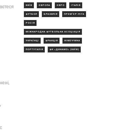
КИЇВ
ЄВРОПА
ЄВРО
ІТАЛІЯ
аєтеся
ФУТБОЛ
БРАЗИЛІЯ
ПРЕМ'ЄР-ЛІГА
РОСІЯ
МІЖНАРОДНА ФУТБОЛЬНА АСОЦІАЦІЯ
УКРАЇНЦІ
ФРАНЦІЯ
НІМЕЧЧИНА
ПОРТУГАЛІЯ
ФК «ДИНАМО» (КИЇВ)
нені,
ь
с