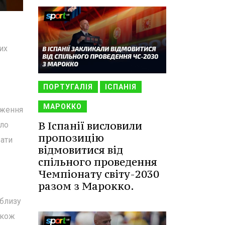
их
ПОРТУГАЛІЯ
ІСПАНІЯ
МАРОККО
дження
В Іспанії висловили
пло
пропозицію
вати
відмовитися від
спільного проведення
Чемпіонату світу-2030
разом з Марокко.
облизу
акож