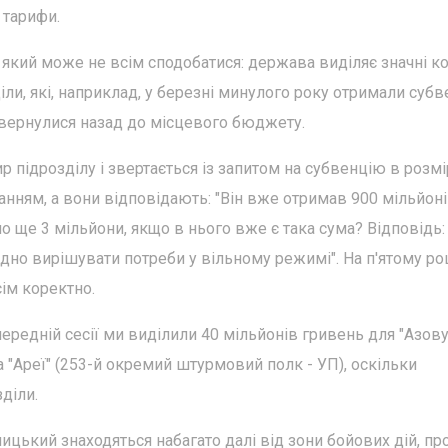
 тарифи.
 який може не всім сподобатися: держава виділяє значні к
іли, які, наприклад, у березні минулого року отримали субве
повернулися назад до місцевого бюджету.
підрозділу і звертається із запитом на субвенцію в розмі
анням, а вони відповідають: "Він вже отримав 900 мільйон
о ще 3 мільйони, якщо в нього вже є така сума? Відповідь:
ідно вирішувати потреби у вільному режимі". На п'ятому ро
сім коректно.
редній сесії ми виділили 40 мільйонів гривень для "Азову"
та "Ареї" (253-й окремий штурмовий полк - УП), оскільки
діли.
ицький знаходяться набагато далі від зони бойових дій, пр