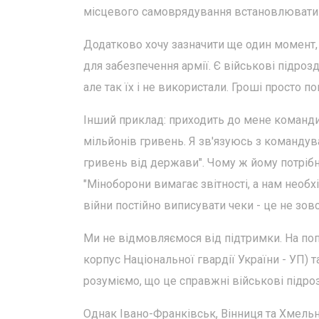
місцевого самоврядування встановлювати
Додатково хочу зазначити ще один момент,
для забезпечення армії. Є військові підрозд
але так їх і не використали. Гроші просто 
Інший приклад: приходить до мене командир 
мільйонів гривень. Я зв'язуюсь з командув
гривень від держави". Чому ж йому потрібн
"Міноборони вимагає звітності, а нам необх
війни постійно виписувати чеки - це не зов
Ми не відмовляємося від підтримки. На попе
корпус Національної гвардії України - УП) 
розуміємо, що це справжні військові підроз
Однак Івано-Франківськ, Вінниця та Хмельн