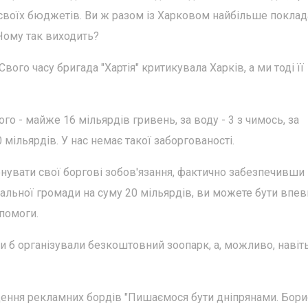
своїх бюджетів. Ви ж разом із Харковом найбільше поклад
 Чому так виходить?
вого часу бригада "Хартія" критикувала Харків, а ми тоді її
го - майже 16 мільярдів гривень, за воду - 3 з чимось, за
0 мільярдів. У нас немає такої заборгованості.
увати свої боргові зобов'язання, фактично забезпечивши
альної громади на суму 20 мільярдів, ви можете бути впев
помоги.
ми б організували безкоштовний зоопарк, а, можливо, навіт
щення рекламних бордів "Пишаємося бути дніпрянами. Бори