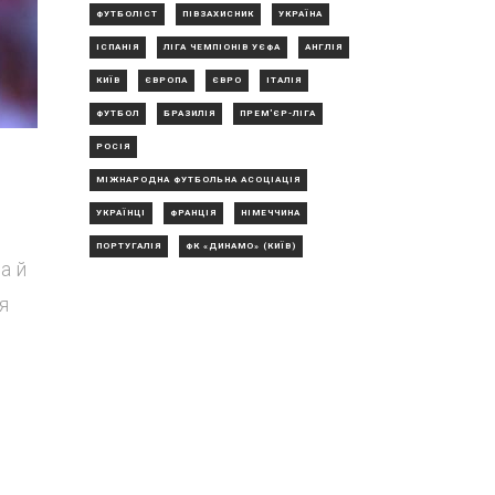
ФУТБОЛІСТ
ПІВЗАХИСНИК
УКРАЇНА
ІСПАНІЯ
ЛІГА ЧЕМПІОНІВ УЄФА
АНГЛІЯ
КИЇВ
ЄВРОПА
ЄВРО
ІТАЛІЯ
ФУТБОЛ
БРАЗИЛІЯ
ПРЕМ'ЄР-ЛІГА
РОСІЯ
МІЖНАРОДНА ФУТБОЛЬНА АСОЦІАЦІЯ
УКРАЇНЦІ
ФРАНЦІЯ
НІМЕЧЧИНА
ПОРТУГАЛІЯ
ФК «ДИНАМО» (КИЇВ)
а й
я