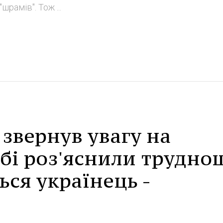
шрамів". Тож ...
звернув увагу на
убі роз'яснили труднощ
ься українець -