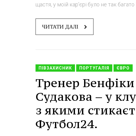
щастя, у моїй кар'єрі було не так багато "
ЧИТАТИ ДАЛІ
ПІВЗАХИСНИК
ПОРТУГАЛІЯ
ЄВРО
Тренер Бенфіки 
Судакова – у кл
з якими стикаєт
Футбол24.