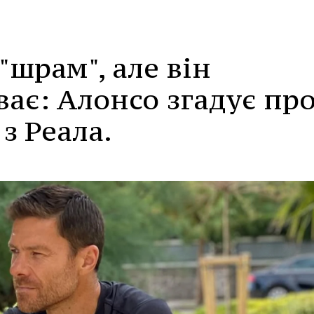
"шрам", але він
ає: Алонсо згадує пр
з Реала.