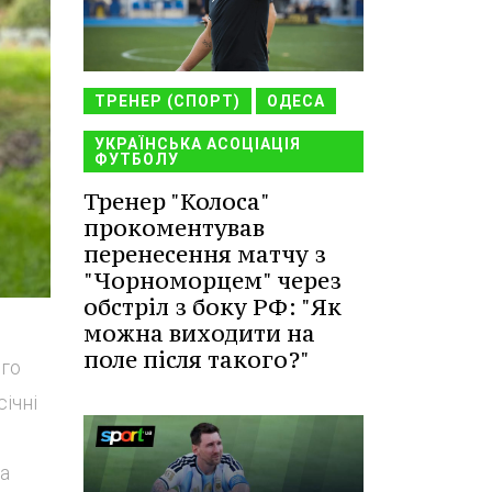
ТРЕНЕР (СПОРТ)
ОДЕСА
УКРАЇНСЬКА АСОЦІАЦІЯ
ФУТБОЛУ
Тренер "Колоса"
прокоментував
перенесення матчу з
"Чорноморцем" через
обстріл з боку РФ: "Як
можна виходити на
поле після такого?"
ого
ічні
На