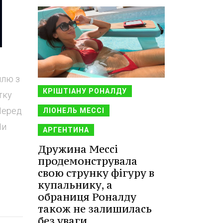
ллю з
КРІШТІАНУ РОНАЛДУ
тку
Перед
ЛІОНЕЛЬ МЕССІ
Чи
АРГЕНТИНА
Дружина Мессі
продемонструвала
свою струнку фігуру в
купальнику, а
обраниця Роналду
також не залишилась
без уваги.