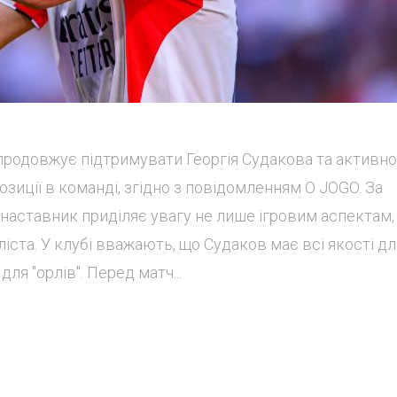
продовжує підтримувати Георгія Судакова та активно
зиції в команді, згідно з повідомленням O JOGO. За
аставник приділяє увагу не лише ігровим аспектам, 
іста. У клубі вважають, що Судаков має всі якості дл
я "орлів". Перед матч...