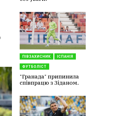
о
ПІВЗАХИСНИК
ІСПАНІЯ
ФУТБОЛІСТ
"Гранада" припинила
співпрацю з Зіданом.