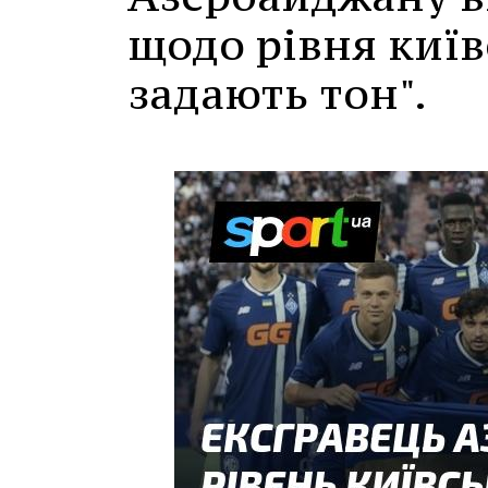
щодо рівня киї
задають тон".