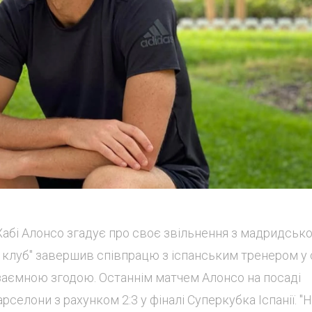
абі Алонсо згадує про своє звільнення з мадридськ
 клуб" завершив співпрацю з іспанським тренером у с
взаємною згодою. Останнім матчем Алонсо на посаді
селони з рахунком 2:3 у фіналі Суперкубка Іспанії. "