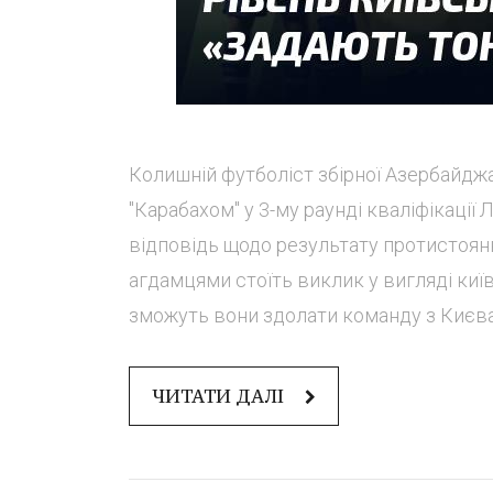
Колишній футболіст збірної Азербайджа
"Карабахом" у 3-му раунді кваліфікації
відповідь щодо результату протистоянн
агдамцями стоїть виклик у вигляді київ
зможуть вони здолати команду з Києва?
ЧИТАТИ ДАЛІ