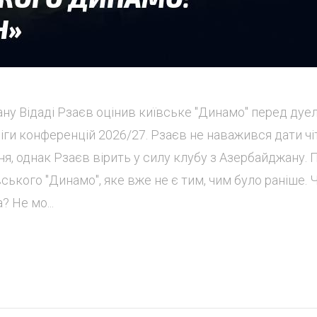
ну Відаді Рзаєв оцінив київське "Динамо" перед дуе
 Ліги конференцій 2026/27. Рзаєв не наважився дати чі
я, однак Рзаєв вірить у силу клубу з Азербайджану. 
ського "Динамо", яке вже не є тим, чим було раніше. 
 Не мо...