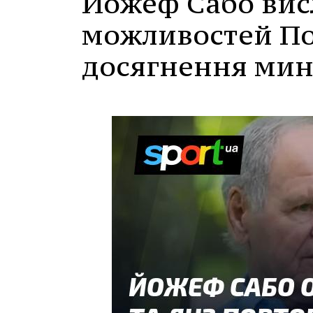
Йожеф Сабо вис
можливостей По
досягнення мин