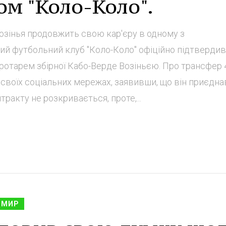
ом "Коло-Коло".
Возінья продовжить свою кар'єру в одному з
кий футбольний клуб "Коло-Коло" офіційно підтвердив
ротарем збірної Кабо-Верде Возіньєю. Про трансфер 
 своїх соціальних мережах, заявивши, що він приєдна
тракту не розкривається, проте,...
ОМИР