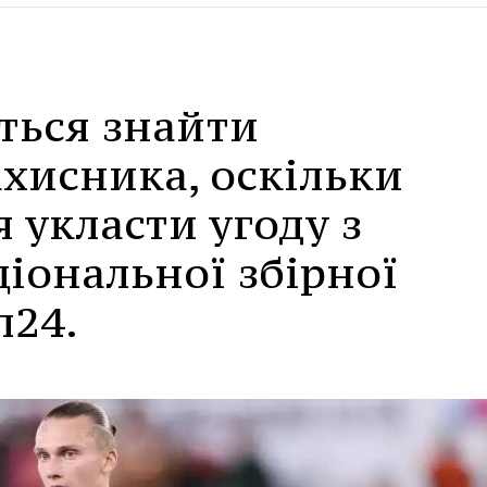
ться знайти
хисника, оскільки
я укласти угоду з
іональної збірної
л24.