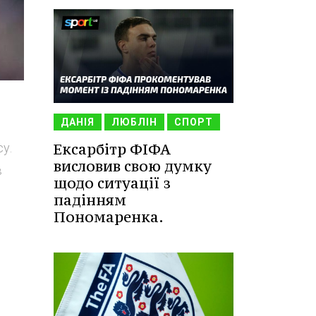
ДАНІЯ
ЛЮБЛІН
СПОРТ
Ексарбітр ФІФА
у.
висловив свою думку
в
щодо ситуації з
падінням
Пономаренка.