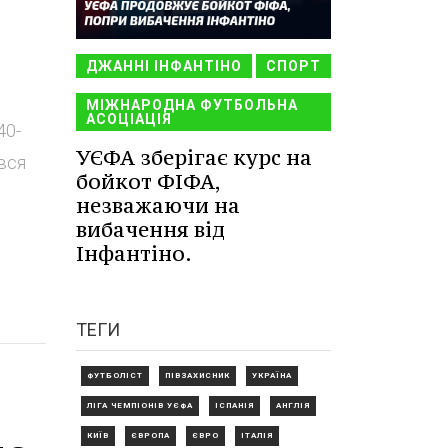
ДЖАННІ ІНФАНТІНО
СПОРТ
МІЖНАРОДНА ФУТБОЛЬНА
АСОЦІАЦІЯ
40-
УЄФА зберігає курс на
вся
бойкот ФІФА,
незважаючи на
вибачення від
Інфантіно.
ТЕГИ
ФУТБОЛІСТ
ПІВЗАХИСНИК
УКРАЇНА
ЛІГА ЧЕМПІОНІВ УЄФА
ІСПАНІЯ
АНГЛІЯ
КИЇВ
ЄВРОПА
ЄВРО
ІТАЛІЯ