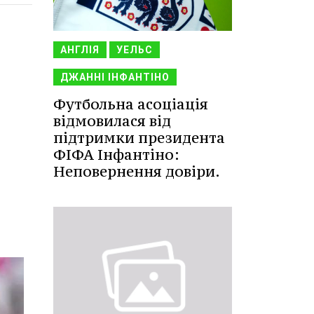
АНГЛІЯ
УЕЛЬС
ДЖАННІ ІНФАНТІНО
Футбольна асоціація
відмовилася від
підтримки президента
ФІФА Інфантіно:
Неповернення довіри.