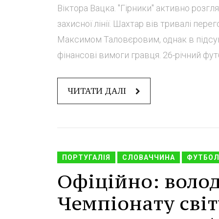
Віктора Вацка. "Гірники" активно розг
захисної лінії. Шахтар вів тривалі пере
Максимом Таловєровим, однак в підсу
фінансові вимоги гравця. 26-річний футбо
ЧИТАТИ ДАЛІ
ПОРТУГАЛІЯ
СЛОВАЧЧИНА
ФУТБОЛ
Офіційно: волод
Чемпіонату світ