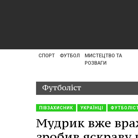
СПОРТ
ФУТБОЛ
МИСТЕЦТВО ТА
РОЗВАГИ
Футболіст
ПІВЗАХИСНИК
УКРАЇНЦІ
ФУТБОЛІС
Мудрик вже враж
зробив яскраву 