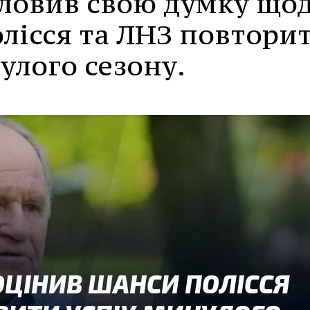
ловив свою думку що
лісся та ЛНЗ повтори
улого сезону.