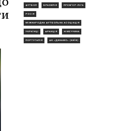
до
ФУТБОЛ
БРАЗИЛІЯ
ПРЕМ'ЄР-ЛІГА
ти
РОСІЯ
МІЖНАРОДНА ФУТБОЛЬНА АСОЦІАЦІЯ
УКРАЇНЦІ
ФРАНЦІЯ
НІМЕЧЧИНА
ПОРТУГАЛІЯ
ФК «ДИНАМО» (КИЇВ)