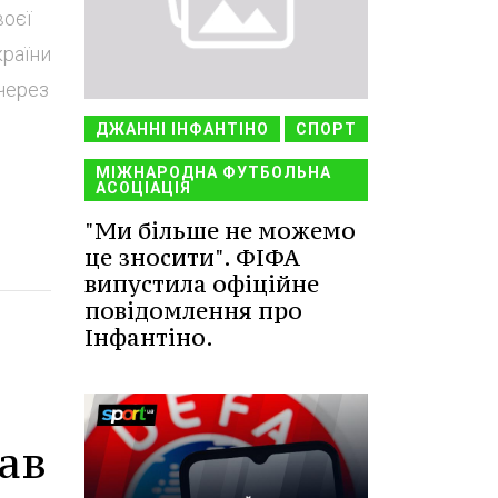
воєї
країни
через
ДЖАННІ ІНФАНТІНО
СПОРТ
МІЖНАРОДНА ФУТБОЛЬНА
АСОЦІАЦІЯ
"Ми більше не можемо
це зносити". ФІФА
випустила офіційне
повідомлення про
Інфантіно.
ав