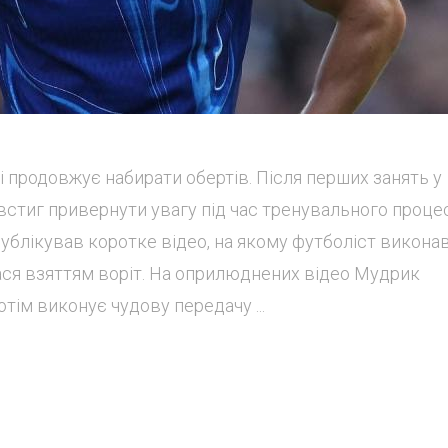
продовжує набирати обертів. Після перших занять у
 встиг привернути увагу під час тренувального процес
публікував коротке відео, на якому футболіст викона
ся взяттям воріт. На оприлюднених відео Мудрик
тім виконує чудову передачу ...