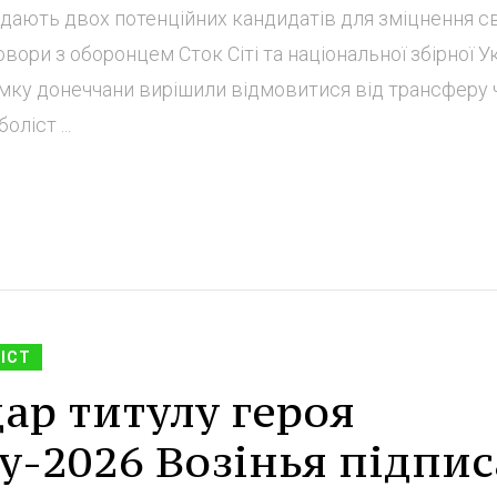
лядають двох потенційних кандидатів для зміцнення с
говори з оборонцем Сток Сіті та національної збірної У
мку донеччани вирішили відмовитися від трансферу 
ліст ...
ІСТ
ар титулу героя
у-2026 Возінья підпис