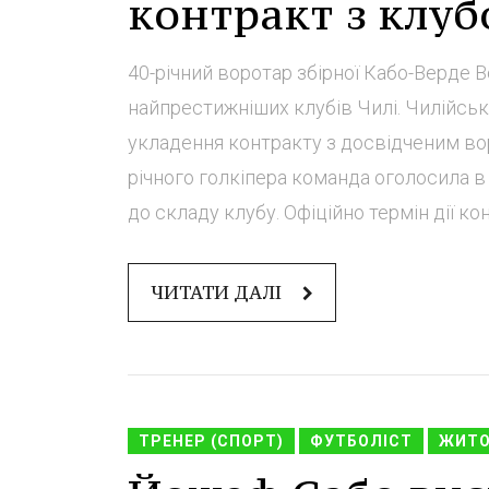
контракт з клуб
40-річний воротар збірної Кабо-Верде 
найпрестижніших клубів Чилі. Чилійсь
укладення контракту з досвідченим во
річного голкіпера команда оголосила в
до складу клубу. Офіційно термін дії кон
ЧИТАТИ ДАЛІ
ТРЕНЕР (СПОРТ)
ФУТБОЛІСТ
ЖИТ