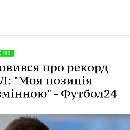
ЕНКО
овився про рекорд
Л: "Моя позиція
змінною" - Футбол24