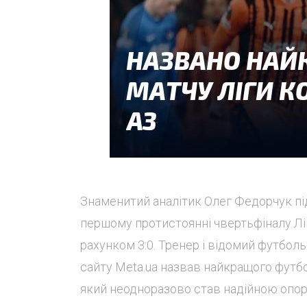
Знаменитий аналітик Олег Федорчук підк
першому протистоянні чвертьфіналу Лі
рахунком 3:0. Тренер і відомий футбо
сайту Meta.ua назвав найкращого футбо
який неодноразово став надійною опор