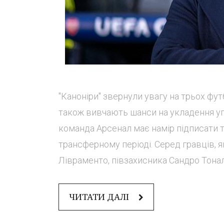
"Каноніри" звернули увагу на трьох фут
також вивчають шанси на укладення уг
команда Арсенал має намір підписати 
трансферному періоді. Серед гравців, як
Лівраменто, півзахисника Сандро Тоналі
ЧИТАТИ ДАЛІ