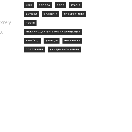
КИЇВ
ЄВРОПА
ЄВРО
ІТАЛІЯ
ФУТБОЛ
БРАЗИЛІЯ
ПРЕМ'ЄР-ЛІГА
 хочу
РОСІЯ
о.
МІЖНАРОДНА ФУТБОЛЬНА АСОЦІАЦІЯ
УКРАЇНЦІ
ФРАНЦІЯ
НІМЕЧЧИНА
ПОРТУГАЛІЯ
ФК «ДИНАМО» (КИЇВ)