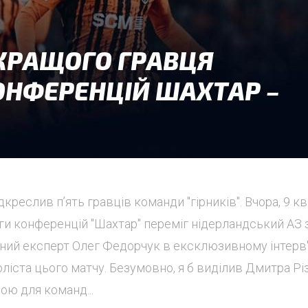
реслив п’ять гравців команди "гірників". Вчора, 9 кв
ги конференцій "Шахтар" переміг нідерландський АЗ 
льний експерт Олег Федорчук в ексклюзивному інтерв
ліста цього матчу. Безумовно, я б виділив Дмитра Рі
ою для команд...