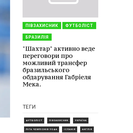
ПІВЗАХИСНИК
ФУТБОЛІСТ
БРАЗИЛІЯ
"Шахтар" активно веде
переговори про
можливий трансфер
бразильського
обдарування Габріеля
Мека.
ТЕГИ
ФУТБОЛІСТ
ПІВЗАХИСНИК
УКРАЇНА
ЛІГА ЧЕМПІОНІВ УЄФА
ІСПАНІЯ
АНГЛІЯ