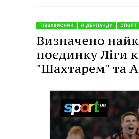
ПІВЗАХИСНИК
НІДЕРЛАНДИ
СПОРТ
Визначено найк
поєдинку Ліги 
"Шахтарем" та А