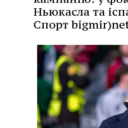
Ньюкасла та ісп
Спорт bigmir)ne