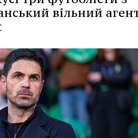
анський вільний агент
t