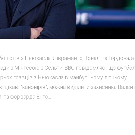
болістів з Ньюкасла: Лівраменто, Тоналі та Гордона, а
оди з Мінгесою з Сельти. BBC повідомляє , що футбо
трьох гравців з Ньюкасла в майбутньому літньому
і цікаві "канонірів", можна виділити захисника Вален
 та форварда Енто...