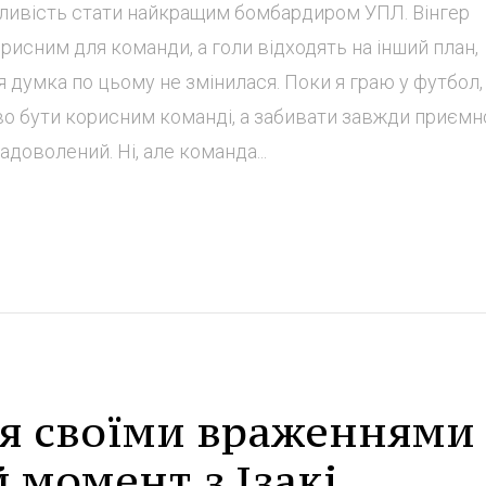
ивість стати найкращим бомбардиром УПЛ. Вінгер
рисним для команди, а голи відходять на інший план,
 думка по цьому не змінилася. Поки я граю у футбол,
 бути корисним команді, а забивати завжди приємн
доволений. Ні, але команда...
ся своїми враженнями
момент з Ізакі,