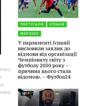
ПОРТУГАЛІЯ
ІСПАНІЯ
МАРОККО
У парламенті Іспанії
висловили заклик до
відмови від організації
Чемпіонату світу з
футболу 2030 року –
ітня у
причина цього стала
відомою. – Футбол24
з
'ю
зника,