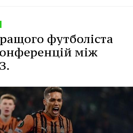
ращого футболіста
конференцій між
З.