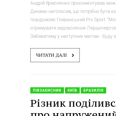
Андрій Ярмоленко прокоментував можл
Динамо наголосив, що потрібно бути ко
повідомляє Гливинський Pro Sport. "Моя
отримувати задоволення. Першочергово
Забиватиму у наступних матчах - буду за
ЧИТАТИ ДАЛІ
ПІВЗАХИСНИК
КИЇВ
БРАЗИЛІЯ
Різник поділив
про напружений 