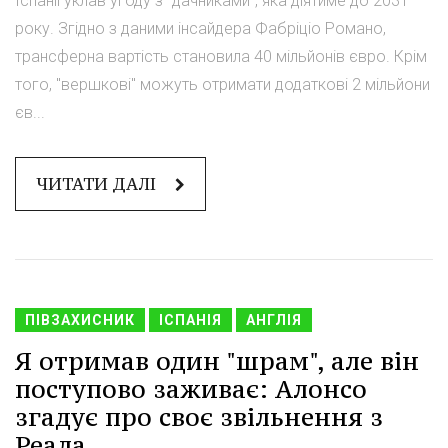
Іспанії уклав угоду з "дачниками", яка діятиме до 2031
року. Згідно з даними інсайдера Фабріціо Романо,
трансферна вартість становила 40 мільйонів євро. Крім
того, "вершкові" можуть отримати додаткові 2 мільйони
єв...
ЧИТАТИ ДАЛІ
ПІВЗАХИСНИК
ІСПАНІЯ
АНГЛІЯ
Я отримав один "шрам", але він
поступово заживає: Алонсо
згадує про своє звільнення з
Реала.