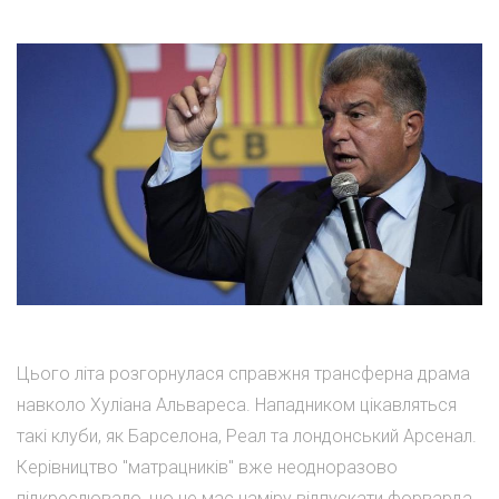
Цього літа розгорнулася справжня трансферна драма
навколо Хуліана Альвареса. Нападником цікавляться
такі клуби, як Барселона, Реал та лондонський Арсенал.
Керівництво "матрацників" вже неодноразово
підкреслювало, що не має наміру відпускати форварда.