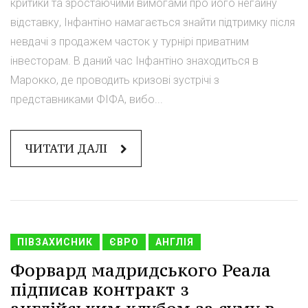
критики та зростаючими вимогами про його негайну
відставку, Інфантіно намагається знайти підтримку після
невдачі з продажем часток у турнірі приватним
інвесторам. В даний час Інфантіно знаходиться в
Марокко, де проводить кризові зустрічі з
представниками ФІФА, вибо...
ЧИТАТИ ДАЛІ
ПІВЗАХИСНИК
ЄВРО
АНГЛІЯ
Форвард мадридського Реала
підписав контракт з