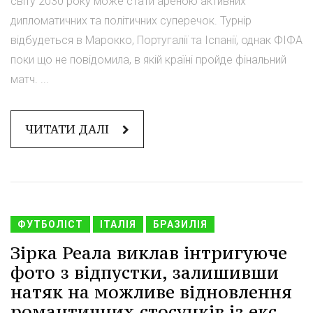
світу 2030 року може стати ареною активних
дипломатичних та політичних суперечок. Турнір
відбудеться в Марокко, Португалії та Іспанії, однак ФІФА
поки що не повідомила, в якій країні пройде фінальний
матч. ...
ЧИТАТИ ДАЛІ
ФУТБОЛІСТ
ІТАЛІЯ
БРАЗИЛІЯ
Зірка Реала виклав інтригуюче
фото з відпустки, залишивши
натяк на можливе відновлення
романтичних стосунків із екс-