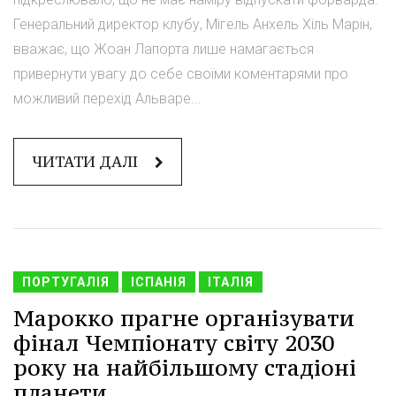
Генеральний директор клубу, Мігель Анхель Хіль Марін,
вважає, що Жоан Лапорта лише намагається
привернути увагу до себе своїми коментарями про
можливий перехід Альваре...
ЧИТАТИ ДАЛІ
ПОРТУГАЛІЯ
ІСПАНІЯ
ІТАЛІЯ
Марокко прагне організувати
фінал Чемпіонату світу 2030
року на найбільшому стадіоні
планети.