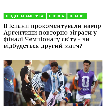
ПІВДЕННА АМЕРИКА
ЄВРОПА
ІСПАНІЯ
В Іспанії прокоментували намір
Аргентини повторно зіграти у
фіналі Чемпіонату світу - чи
відбудеться другий матч?