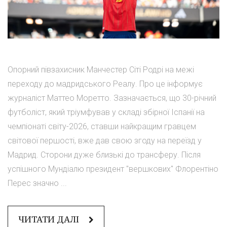
Опорний півзахисник Манчестер Сіті Родрі на межі
переходу до мадридського Реалу. Про це інформує
журналіст Маттео Моретто. Зазначається, що 30-річний
футболіст, який тріумфував у складі збірної Іспанії на
чемпіонаті світу-2026, ставши найкращим гравцем
світової першості, вже дав свою згоду на переїзд у
Мадрид. Сторони дуже близькі до трансферу. Після
успішного Мундіалю президент "вершкових" Флорентіно
Перес значно ...
ЧИТАТИ ДАЛІ