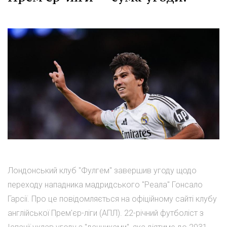
Лондонський клуб "Фулгем" завершив угоду щодо
переходу нападника мадридського "Реала" Гонсало
Гарсії. Про це повідомляється на офіційному сайті клубу
англійської Прем'єр-ліги (АПЛ). 22-річний футболіст з