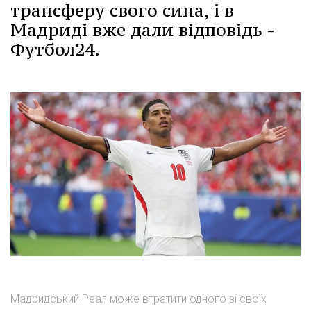
трансферу свого сина, і в
Мадриді вже дали відповідь -
Футбол24.
Мадридський Реал може втратити одного зі своїх