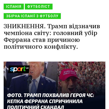
ІСПАНІЯ
ФУТБОЛІСТ
ЗБІРНА ІСПАНІЇ З ФУТБОЛУ
ЗНИКНЕННЯ. Трамп відзначив
чемпіона світу: головний убір
Феррана став причиною
політичного конфлікту.