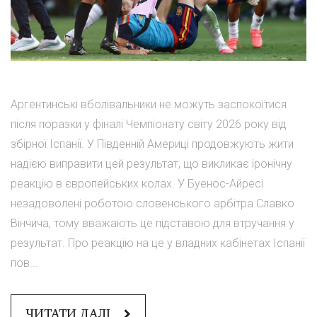
Аргентинські вболівальники не можуть заспокоїтися
після поразки у фіналі Чемпіонату світу 2026 року від
збірної Іспанії. У Південній Америці продовжують жити
надією виправити цей результат, що викликає іронічну
реакцію в європейських колах. У Буенос-Айресі
незадоволені роботою словенського арбітра Славко
Вінчича, тому вважають це підставою для втручання у
результат. Про реакцію на це у владних кабінетах Іспанії
пов...
ЧИТАТИ ДАЛІ