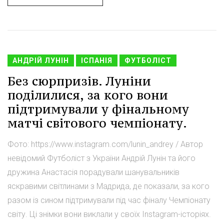
АНДРІЙ ЛУНІН
ІСПАНІЯ
ФУТБОЛІСТ
Без сюрпризів. Луніни
поділилися, за кого вони
підтримували у фінальному
матчі світового чемпіонату.
Фото: https://www.instagram.com/lunin_andrey / Автор
невідомий Футболіст з України Андрій Лунін та його
дружина Анастасія порадували шанувальників
яскравими світлинами з Мадрида, де показали, за кого
разом із сином підтримували під час фіналу Чемпіонату
світу. Ці знімки вони виклали у своїх Instagram-історіях.