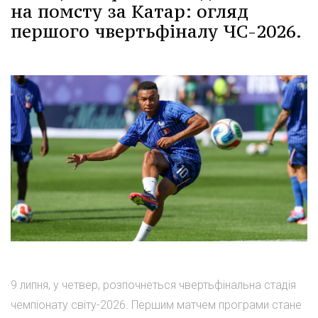
на помсту за Катар: огляд
першого чвертьфіналу ЧС-2026.
9 липня, у четвер, розпочнеться чвертьфінальна стадія
чемпіонату світу-2026. Першим матчем програми стане