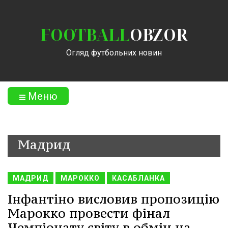
FOOTBALL
OBZOR
Огляд футбольних новин
Меню
Мадрид
МАДРИД
МАРОККО
КАСАБЛАНКА
Інфантіно висловив пропозицію
Марокко провести фінал
Чемпіонату світу в обмін на