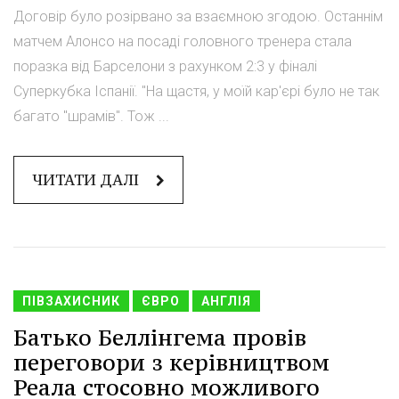
Договір було розірвано за взаємною згодою. Останнім
матчем Алонсо на посаді головного тренера стала
поразка від Барселони з рахунком 2:3 у фіналі
Суперкубка Іспанії. "На щастя, у моїй кар'єрі було не так
багато "шрамів". Тож ...
ЧИТАТИ ДАЛІ
ПІВЗАХИСНИК
ЄВРО
АНГЛІЯ
Батько Беллінгема провів
переговори з керівництвом
Реала стосовно можливого