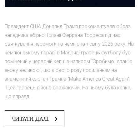
Президент США Дональд Трамп прокоментував образ
нападника збірної Іспанії Феррана Торреса під час
святкування перемоги на чемпіонаті світу 2026 року. На
чемпіонському параді в Мадриді гравець футболу був
помічений у червоній кепці з написом "Зробимо Іспанію
знову великою", що є свого роду посиланням на
знаменитий слоган Трампа "Make America Great Again".
"Цей гравець дійсно вражаючий. На ньому була кепка,
що справд...
ЧИТАТИ ДАЛІ