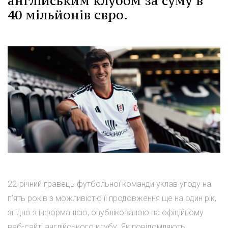
англійським клубом за суму в
40 мільйонів євро.
22-річний гравець футбольної команди уклав угоду на
п'ять років з можливістю її продовження ще на один рік,
згідно з інформацією, опублікованою на офіційному
веб-сайті англійського клубу. Як повідомляють