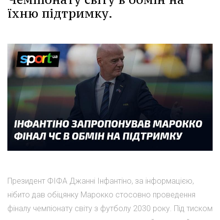
їхню підтримку.
Президент ФІФА Джанні Інфантіно, за інформацією,
нібито дав обіцянку Марокко стосовно проведення
фіналу чемпіонату світу з футболу 2030 року. Під тиском