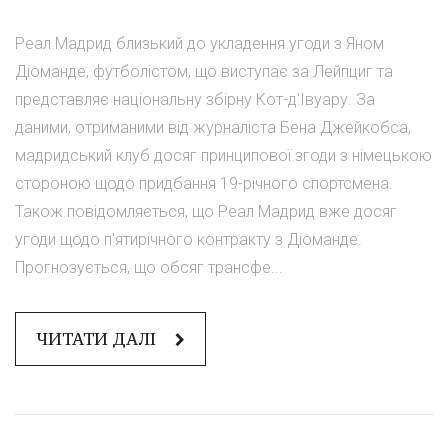
Реал Мадрид близький до укладення угоди з Яном
Діоманде, футболістом, що виступає за Лейпциг та
представляє національну збірну Кот-д'Івуару. За
даними, отриманими від журналіста Бена Джейкобса,
мадридський клуб досяг принципової згоди з німецькою
стороною щодо придбання 19-річного спортсмена.
Також повідомляється, що Реал Мадрид вже досяг
угоди щодо п'ятирічного контракту з Діоманде.
Прогнозується, що обсяг трансфе...
ЧИТАТИ ДАЛІ