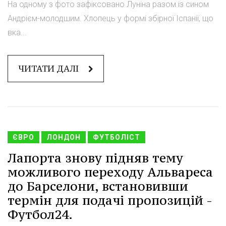
На одному з фото зафіксовано Луніна разом із сином
Андрієм-молодшим. Хлопець у формі збірної Іспанії, що
вка...
ЧИТАТИ ДАЛІ
ЄВРО
ЛОНДОН
ФУТБОЛІСТ
Лапорта знову підняв тему
можливого переходу Альвареса
до Барселони, встановивши
термін для подачі пропозицій -
Футбол24.