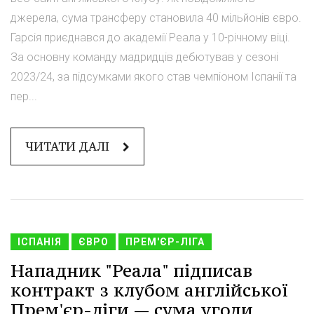
джерела, сума трансферу становила 40 мільйонів євро.
Гарсія приєднався до академії Реала у 10-річному віці.
За основну команду мадридців дебютував у сезоні
2023/24, за підсумками якого став чемпіоном Іспанії та
пер...
ЧИТАТИ ДАЛІ
ІСПАНІЯ
ЄВРО
ПРЕМ'ЄР-ЛІГА
Нападник "Реала" підписав
контракт з клубом англійської
Прем'єр-ліги — сума угоди.