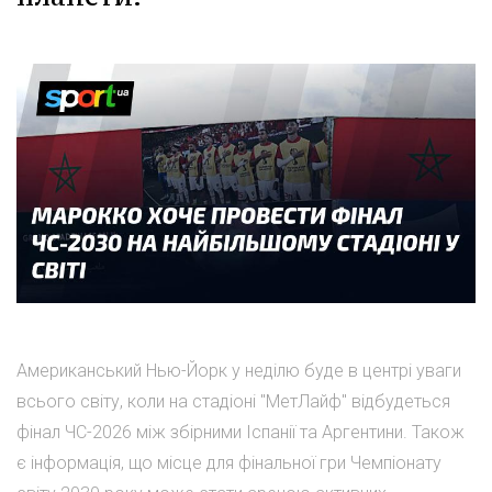
Американський Нью-Йорк у неділю буде в центрі уваги
всього світу, коли на стадіоні "МетЛайф" відбудеться
фінал ЧС-2026 між збірними Іспанії та Аргентини. Також
є інформація, що місце для фінальної гри Чемпіонату