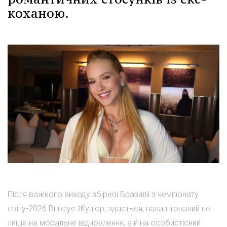
коханою.
Після важкого виходу збірної Бразилії з чемпіонату
світу-2026 Вінісіус Жуніор, здається, налаштований не
лише на моральне відновлення, а й на особистісний