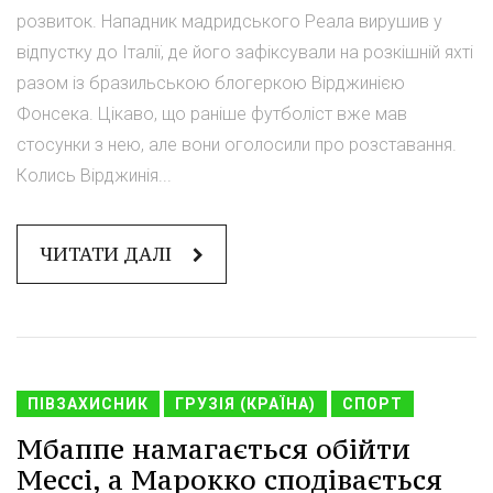
розвиток. Нападник мадридського Реала вирушив у
відпустку до Італії, де його зафіксували на розкішній яхті
разом із бразильською блогеркою Вірджинією
Фонсека. Цікаво, що раніше футболіст вже мав
стосунки з нею, але вони оголосили про розставання.
Колись Вірджинія...
ЧИТАТИ ДАЛІ
ПІВЗАХИСНИК
ГРУЗІЯ (КРАЇНА)
СПОРТ
Мбаппе намагається обійти
Мессі, а Марокко сподівається