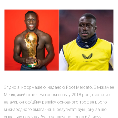
Згідно з інформацією, наданою Foot Mercato, Бенжамен
Менді, який став чемпіоном світу у 2018 році, виставив
на аукціон офіційну репліку основного трофея цього
міжнародного змагання. В результаті аукціону за цю
унікальну пам'ятку було заплачено понад 62 тисячі