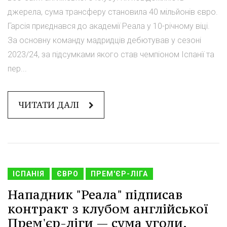
джерела, сума трансферу становила 40 мільйонів євро.
Гарсія приєднався до академії Реала у 10-річному віці.
За основну команду мадридців дебютував у сезоні
2023/24, за підсумками якого став чемпіоном Іспанії та
пер...
ЧИТАТИ ДАЛІ
ІСПАНІЯ
ЄВРО
ПРЕМ'ЄР-ЛІГА
Нападник "Реала" підписав
контракт з клубом англійської
Прем'єр-ліги — сума угоди.