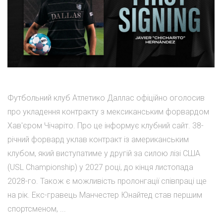
Футбольний клуб Атлетико Даллас офіційно оголосив
про укладення контракту з мексиканським форвардом
Хав'єром Чічаріто. Про це інформує клубний сайт. 38-
річний форвард уклав контракт із американським
клубом, який виступатиме у другій за силою лізі США
(USL Championship) у 2027 році, до кінця листопада
2028-го. Також є можливість пролонгації співпраці ще
на рік. Екс-гравець Манчестер Юнайтед став першим
спортсменом, ...