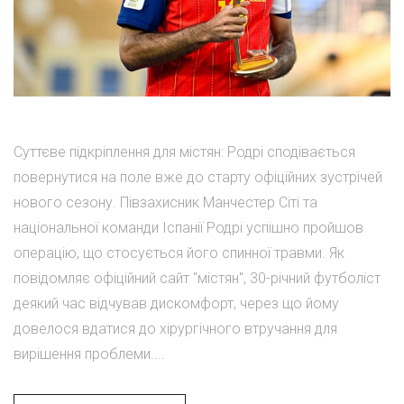
Суттєве підкріплення для містян: Родрі сподівається
повернутися на поле вже до старту офіційних зустрічей
нового сезону. Півзахисник Манчестер Сіті та
національної команди Іспанії Родрі успішно пройшов
операцію, що стосується його спинної травми. Як
повідомляє офіційний сайт "містян", 30-річний футболіст
деякий час відчував дискомфорт, через що йому
довелося вдатися до хірургічного втручання для
вирішення проблеми....