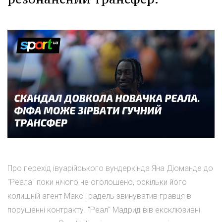
Про перехід івуарійського вундеркінда Яна Діоманде до
"Реала" поки нічого не оголошено, оскільки його
колишній агент Макс Градель звинуватив гравця в
порушенні контракту. "Реал" Мадрид вів ексклюзивні