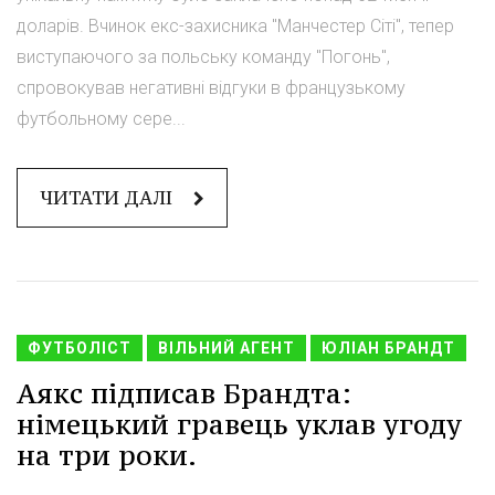
доларів. Вчинок екс-захисника "Манчестер Сіті", тепер
виступаючого за польську команду "Погонь",
спровокував негативні відгуки в французькому
футбольному сере...
ЧИТАТИ ДАЛІ
ФУТБОЛІСТ
ВІЛЬНИЙ АГЕНТ
ЮЛІАН БРАНДТ
Аякс підписав Брандта:
німецький гравець уклав угоду
на три роки.