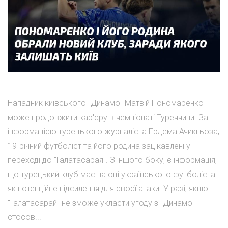
Нападник київського "Динамо" Матвій Пономаренко
може продовжити кар'єру в чемпіонаті Туреччини. За
інформацією турецького журналіста Ердема Ачикгьоза,
19-річний футболіст та його родина зацікавлені у
переході до "Галатасарая". З іншого боку, є інформація,
що турецький клуб має на оці українського футболіста
як потенційне підсилення для своєї атаки. У разі, якщо
"Галатасарай" не зможе укласти угоду з "Динамо"
стосов...