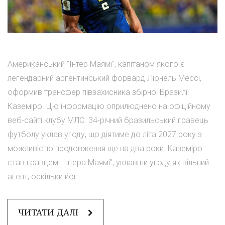
Американський "Інтер Маямі", капітаном якого є
легендарний аргентинський форвард Ліонель Мессі,
оформив трансфер півзахисника збірної Бразилії
Каземіро. Цю інформацію оприлюднено на офіційному
веб-сайті клубу МЛС. 34-річний бразильський гравець
футболу уклав угоду, що діятиме до літа 2027 року з
можливістю продовження ще на два роки. Каземіро
став гравцем "Інтера Маямі", уклавши угоду як вільний
агент, оскільки йог...
ЧИТАТИ ДАЛІ