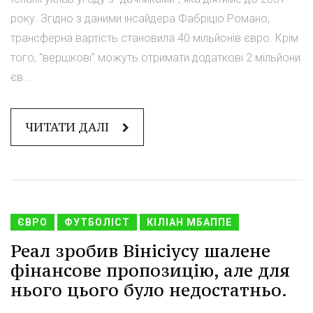
року. Згідно з даними інсайдера Фабріціо Романо,
трансферна вартість становила 40 мільйонів євро. Крім
того, "вершкові" можуть отримати додаткові 2 мільйони
єв...
ЧИТАТИ ДАЛІ
ЄВРО
ФУТБОЛІСТ
КІЛІАН МБАППЕ
Реал зробив Вінісіусу шалене
фінансове пропозицію, але для
нього цього було недостатньо.