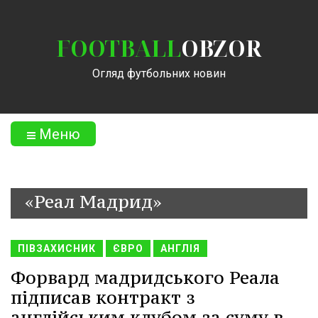
FOOTBALL
OBZOR
Огляд футбольних новин
Меню
«Реал Мадрид»
ПІВЗАХИСНИК
ЄВРО
АНГЛІЯ
Форвард мадридського Реала
підписав контракт з
англійським клубом за суму в