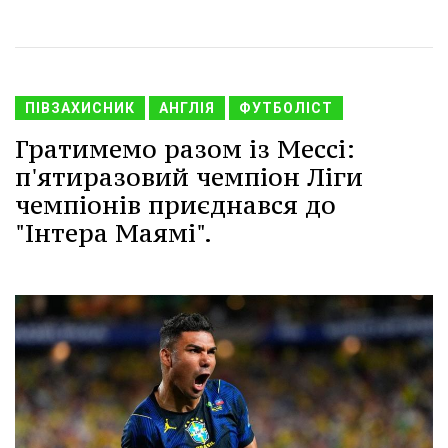
ПІВЗАХИСНИК
АНГЛІЯ
ФУТБОЛІСТ
Гратимемо разом із Мессі:
п'ятиразовий чемпіон Ліги
чемпіонів приєднався до
"Інтера Маямі".