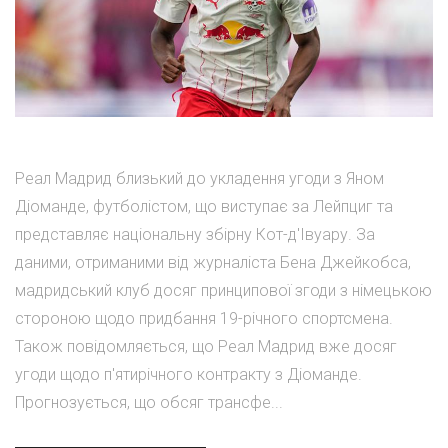
Реал Мадрид близький до укладення угоди з Яном
Діоманде, футболістом, що виступає за Лейпциг та
представляє національну збірну Кот-д'Івуару. За
даними, отриманими від журналіста Бена Джейкобса,
мадридський клуб досяг принципової згоди з німецькою
стороною щодо придбання 19-річного спортсмена.
Також повідомляється, що Реал Мадрид вже досяг
угоди щодо п'ятирічного контракту з Діоманде.
Прогнозується, що обсяг трансфе...