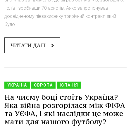
голів і зробивши 70 асистів. Аякс запропонував
досвідченому півзахиснику трирічний контракт, який
було...
ЧИТАТИ ДАЛІ
УКРАЇНА
ЄВРОПА
ІСПАНІЯ
На чиєму боці стоїть Україна?
Яка війна розгорілася між ФІФА
та УЄФА, і які наслідки це може
мати для нашого футболу?