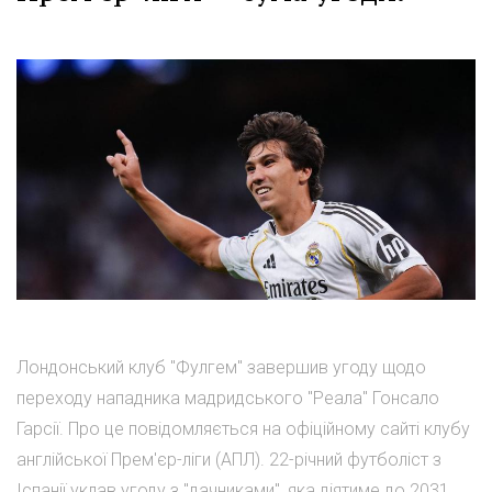
Лондонський клуб "Фулгем" завершив угоду щодо
переходу нападника мадридського "Реала" Гонсало
Гарсії. Про це повідомляється на офіційному сайті клубу
англійської Прем'єр-ліги (АПЛ). 22-річний футболіст з
Іспанії уклав угоду з "дачниками", яка діятиме до 2031