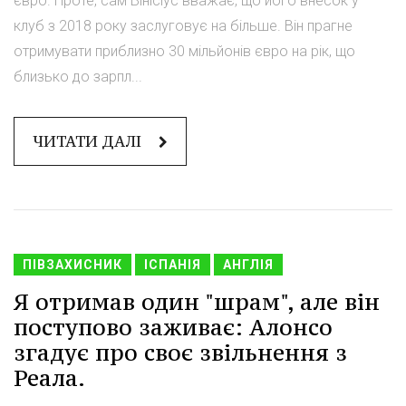
євро. Проте, сам Вінісіус вважає, що його внесок у
клуб з 2018 року заслуговує на більше. Він прагне
отримувати приблизно 30 мільйонів євро на рік, що
близько до зарпл...
ЧИТАТИ ДАЛІ
ПІВЗАХИСНИК
ІСПАНІЯ
АНГЛІЯ
Я отримав один "шрам", але він
поступово заживає: Алонсо
згадує про своє звільнення з
Реала.