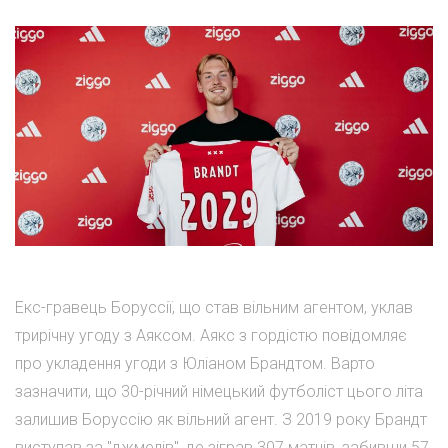
Екс-гравець Боруссії, що став вільним агентом, уклав
трирічну угоду з Аяксом. Аякс з гордістю повідомляє
про укладення угоди з Юліаном Брандтом. Варто
зазначити, що 30-річний німецький футболіст цього літа
залишив Боруссію як вільний агент. З 2019 року Брандт
виступав за "джмелів", де зіграв 307 матчів, забивши 57