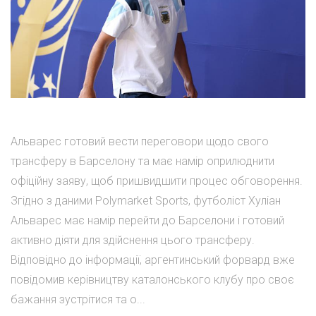
Альварес готовий вести переговори щодо свого
трансферу в Барселону та має намір оприлюднити
офіційну заяву, щоб пришвидшити процес обговорення.
Згідно з даними Polymarket Sports, футболіст Хуліан
Альварес має намір перейти до Барселони і готовий
активно діяти для здійснення цього трансферу.
Відповідно до інформації, аргентинський форвард вже
повідомив керівництву каталонського клубу про своє
бажання зустрітися та о...