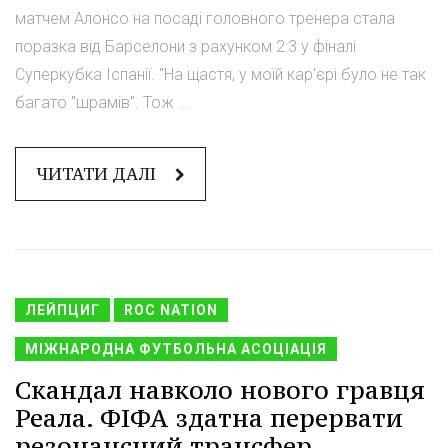
матчем Алонсо на посаді головного тренера стала
поразка від Барселони з рахунком 2:3 у фіналі
Суперкубка Іспанії. "На щастя, у моїй кар'єрі було не так
багато "шрамів". Тож ...
ЧИТАТИ ДАЛІ
ЛЕЙПЦИГ
ROC NATION
МІЖНАРОДНА ФУТБОЛЬНА АСОЦІАЦІЯ
Скандал навколо нового гравця
Реала. ФІФА здатна перервати
резонансний трансфер.