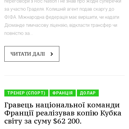
переговори з Roc Nation і не знав про жодні суперечки
за участю Граделя. Колишній агент подав скаргу до
ФІФА. Міжнародна федерація має вирішити, чи надати
Діоманде тимчасову ліцензію, відкласти трансфер чи
повністю за...
ЧИТАТИ ДАЛІ
ТРЕНЕР (СПОРТ)
ФРАНЦІЯ
ДОЛАР
Гравець національної команди
Франції реалізував копію Кубка
світу за суму $62 200.