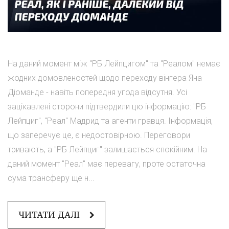
На даний момент між "РБ Лейпцигом" та "Реалом" немає
жодних домовленостей щодо переходу вінгера Яна
Діоманде - навіть попередня угода відсутня. Усі
зацікавлені сторони підтвердили цю інформацію: "РБ
Лейпциг", "Реал" Мадрид та агенти гравця. Інформація,
що заперечує це, є недостовірною. Переговори
тривають, а "РБ Лейпциг" залишається спокійним. На
даний момент "Реал" має перевагу, проте остаточна
сума трансферу ще н...
ЧИТАТИ ДАЛІ