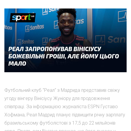
Футбольний клуб "Реал" з Мадрида представив свіжу
угоду вінгеру Вінісіусу Жуніору для продовження
співпраці. За інформацією журналіста ESPN Густаво
Хофмана, Реал Мадрид планує підвищити річну зарплату
бразильському футболістові з 17,5 до 22 мільйонів