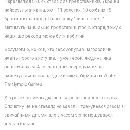
Паралімпіада-2022 стала для представників України
найрезультативнішою - 11 золотих, 10 срібних і 8
бронзових нагород. Цього року "синьо-жовті"
матимуть найбільше представництво в історії, тому є
надія, що рекорд може бути побитий.
Безумовно, кожен, хто завойовував нагороди чи
навіть просто виступав, - уже герой, людина, яка
реалізувалася. Але сьогодні зосередимося на
найтитулованіших представниках України на Winter
Paralympic Games.
У 5 років отримав діагноз - атрофія зорового нерва.
Спочатку це не ставало на заваді - тренувався разом зі
звичайними дітьми, але з часом зір погіршувався
дедалі більше.