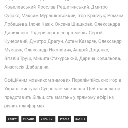
Ковалевський, Ярослав Решетинський, Дмитро
Суярко, Максим Мурашковський, Ігор Кравчук; Романа
Лобашева, Ілона Казік, Оксана Шишкова, Олександра
Даниленко. Лідери серед спортсменів: Сергій
Кучерявий, Дмитро Драгун, Артем Казарян, Олександр
Мукшин, Олександр Ніконович, Андрій Доценко,
Віталій Труш, Микита Стахурський, Дарина Ковальова,
Анастасія Шабалдіна.
Офіційним мовником зимових Паралімпійських ігор в
Україні виступає Суспільне мовлення. Цей транслятор
представить більшість змагань у прямому ефірі на
різних платформах.
СПОРТ
УКРАЇНА
УКРАЇНЦІ
ІТАЛІЯ
ХАРКІВ