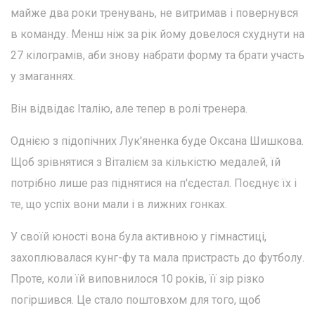
майже два роки тренувань, не витримав і повернувся
в команду. Менш ніж за рік йому довелося схуднути на
27 кілограмів, аби знову набрати форму та брати участь
у змаганнях.
Він відвідає Італію, але тепер в ролі тренера.
Однією з підопічних Лук'яненка буде Оксана Шишкова.
Щоб зрівнятися з Віталієм за кількістю медалей, їй
потрібно лише раз піднятися на п'єдестал. Поєднує їх і
те, що успіх вони мали і в лижних гонках.
У своїй юності вона була активною у гімнастиці,
захоплювалася кунг-фу та мала пристрасть до футболу.
Проте, коли їй виповнилося 10 років, її зір різко
погіршився. Це стало поштовхом для того, щоб