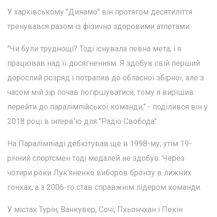
У харківському "Динамо" він протягом десятиліття
тренувався разом із фізично здоровими атлетами.
"Чи були труднощі? Тоді існувала певна мета, і я
працював над її досягненням. Я здобув свій перший
дорослий розряд і потрапив до обласної збірної, але з
часом мій зір почав погіршуватися, тому я вирішив
перейти до паралімпійської команди," - поділився він у
2018 році в інтерв'ю для "Радіо Свобода".
На Паралімпіаді дебютував ще в 1998-му, утім 19-
річний спортсмен тоді медалей не здобув. Через
чотири роки Лук'яненко виборов бронзу в лижних
гонках, а з 2006-го став справжнім лідером команди.
У містах Турін, Ванкувер, Сочі, Пхьончхан і Пекін