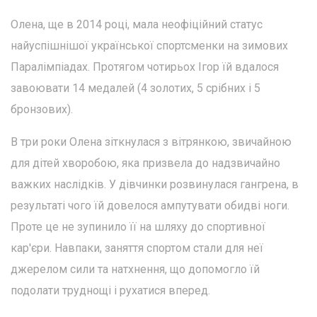
Олена, ще в 2014 році, мала неофіційний статус
найуспішнішої української спортсменки на зимових
Паралімпіадах. Протягом чотирьох Ігор їй вдалося
завоювати 14 медалей (4 золотих, 5 срібних і 5
бронзових).
В три роки Олена зіткнулася з вітрянкою, звичайною
для дітей хворобою, яка призвела до надзвичайно
важких наслідків. У дівчинки розвинулася гангрена, в
результаті чого їй довелося ампутувати обидві ноги.
Проте це не зупинило її на шляху до спортивної
кар'єри. Навпаки, заняття спортом стали для неї
джерелом сили та натхнення, що допомогло їй
подолати труднощі і рухатися вперед.