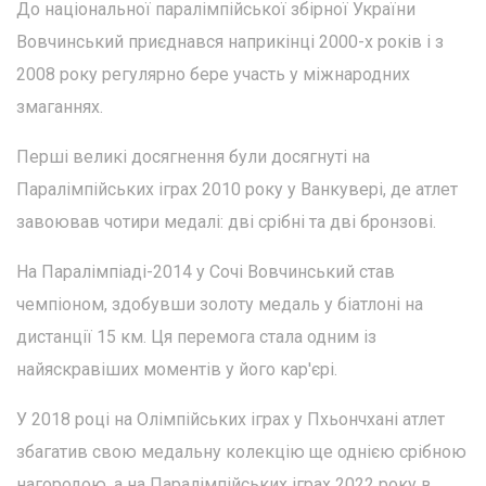
До національної паралімпійської збірної України
Вовчинський приєднався наприкінці 2000-х років і з
2008 року регулярно бере участь у міжнародних
змаганнях.
Перші великі досягнення були досягнуті на
Паралімпійських іграх 2010 року у Ванкувері, де атлет
завоював чотири медалі: дві срібні та дві бронзові.
На Паралімпіаді-2014 у Сочі Вовчинський став
чемпіоном, здобувши золоту медаль у біатлоні на
дистанції 15 км. Ця перемога стала одним із
найяскравіших моментів у його кар'єрі.
У 2018 році на Олімпійських іграх у Пхьончхані атлет
збагатив свою медальну колекцію ще однією срібною
нагородою, а на Паралімпійських іграх 2022 року в