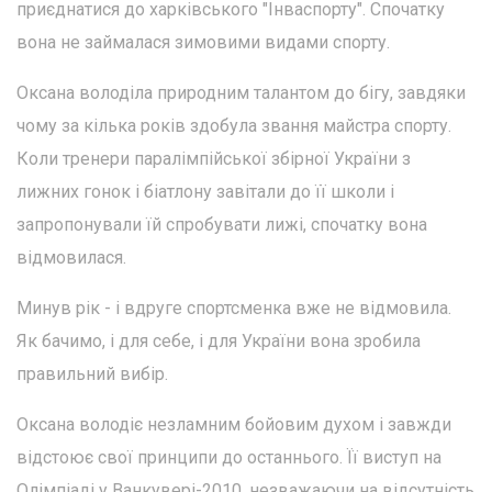
приєднатися до харківського "Інваспорту". Спочатку
вона не займалася зимовими видами спорту.
Оксана володіла природним талантом до бігу, завдяки
чому за кілька років здобула звання майстра спорту.
Коли тренери паралімпійської збірної України з
лижних гонок і біатлону завітали до її школи і
запропонували їй спробувати лижі, спочатку вона
відмовилася.
Минув рік - і вдруге спортсменка вже не відмовила.
Як бачимо, і для себе, і для України вона зробила
правильний вибір.
Оксана володіє незламним бойовим духом і завжди
відстоює свої принципи до останнього. Її виступ на
Олімпіаді у Ванкувері-2010, незважаючи на відсутність