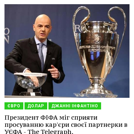
ЄВРО
ДОЛАР
ДЖАННІ ІНФАНТІНО
Президент ФІФА міг сприяти
просуванню кар'єри своєї партнерки в
УЄФА - The Telegraph.