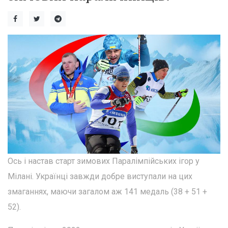
Ось і настав старт зимових Паралімпійських ігор у
Мілані. Українці завжди добре виступали на цих
змаганнях, маючи загалом аж 141 медаль (38 + 51 +
52).