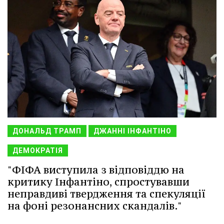
ДОНАЛЬД ТРАМП
ДЖАННІ ІНФАНТІНО
ДЕМОКРАТІЯ
"ФІФА виступила з відповіддю на
критику Інфантіно, спростувавши
неправдиві твердження та спекуляції
на фоні резонансних скандалів."