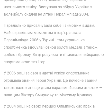
настільного тенісу. Виступала за збірну України з
волейболу сидячи на літній Паралімпіаді-2004.
Паралельно присвячувала себе і зимовим видам.
Найяскравішим моментом її кар'єри стала
Паралімпіада-2006 у Турині - там українська
спортсменка здобула чотири золоті медалі, а також
срібло і бронзу. За ці результати її визнали найкращою
спортсменкою тих Ігор.
У 2006 році за свої видатні успіхи спортсменка
отримала звання Героя України. Це почесне звання
також належить ще двом паралімпійським атлетам —
плавцям Віктору Смирнову та Максиму Крипаку.
У 2004 році, на своїх перших Олімпійських іграх в