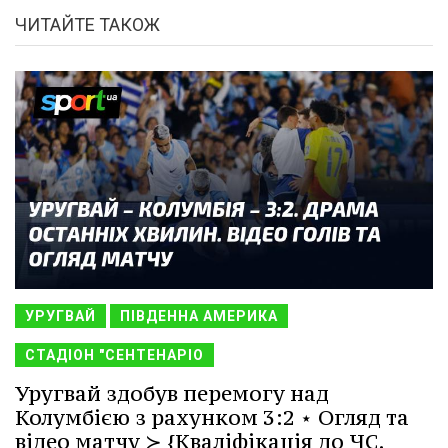
ЧИТАЙТЕ ТАКОЖ
УРУГВАЙ
ПІВДЕННА АМЕРИКА
СТАДІОН "СЕНТЕНАРІО
Уругвай здобув перемогу над
Колумбією з рахунком 3:2 ⋆ Огляд та
відео матчу ≻ {Кваліфікація до ЧС.