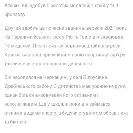
Афінах, він здобув 5 золотих медалей, 1 срібну та 1
бронзову.
Другий здобув це почесне звання в вересні 2021 року.
На Паралімпійських іграх у Ріо та Токіо він завоював
15 медалей. Після початку повномасштабної агресії
Крипак вирішив призупинити свою спортивну кар'єру
та зайнявся волонтерською діяльністю.
Він народився на Черкащині, у селі Білоусівка
Драбівського району. З дитинства мав ураження руки,
однак батьки виховували його активним і
наполегливим. Ще у шкільні роки він займався
різними видами спорту, а будучи студентом обрав лижі
та біатлон.