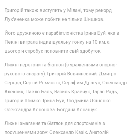
Григорій також виступить у Мілані, тому рекорд
Лук'яненка може побити не тільки Шишков.
Його дружиною є парабіатлоністка Ірина Буй, яка в
Пекіні виграла індивідуальну гонку на 10 км, а
цьогоріч спробує поповнити свій здобуток.
Лижні перегони та біатлон (з ураженнями опорно-
рухового апарату): Григорій Вовчинський, Дмитро
Середа, Сергій Романюк, Серафим Драгун, Олександр
Алексик, Павло Баль, Василь Кравчук, Тарас Радь,
Григорій Шимко, Ірина Буй, Людмила Ляшенко,
Олександра Кононова, Богдана Конашук
Лижні змагання та біатлон для спортсменів з
порушеннями зору: Олександр Казік, Анатолій