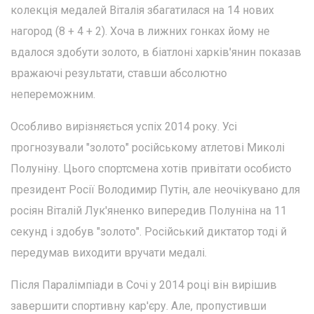
колекція медалей Віталія збагатилася на 14 нових
нагород (8 + 4 + 2). Хоча в лижних гонках йому не
вдалося здобути золото, в біатлоні харків'янин показав
вражаючі результати, ставши абсолютно
непереможним.
Особливо вирізняється успіх 2014 року. Усі
прогнозували "золото" російському атлетові Миколі
Полуніну. Цього спортсмена хотів привітати особисто
президент Росії Володимир Путін, але неочікувано для
росіян Віталій Лук'яненко випередив Полуніна на 11
секунд і здобув "золото". Російський диктатор тоді й
передумав виходити вручати медалі.
Після Паралімпіади в Сочі у 2014 році він вирішив
завершити спортивну кар'єру. Але, пропустивши