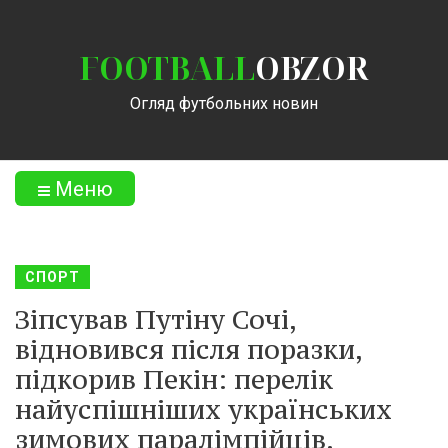
FOOTBALL
OBZOR
Огляд футбольних новин
Меню
СПОРТ
Зіпсував Путіну Сочі,
відновився після поразки,
підкорив Пекін: перелік
найуспішніших українських
зимових паралімпійців.