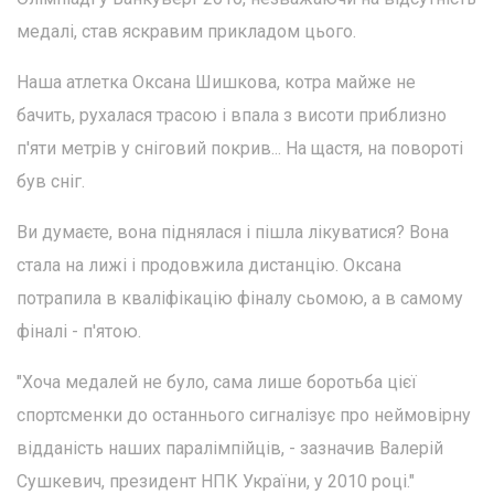
медалі, став яскравим прикладом цього.
Наша атлетка Оксана Шишкова, котра майже не
бачить, рухалася трасою і впала з висоти приблизно
п'яти метрів у сніговий покрив... На щастя, на повороті
був сніг.
Ви думаєте, вона піднялася і пішла лікуватися? Вона
стала на лижі і продовжила дистанцію. Оксана
потрапила в кваліфікацію фіналу сьомою, а в самому
фіналі - п'ятою.
"Хоча медалей не було, сама лише боротьба цієї
спортсменки до останнього сигналізує про неймовірну
відданість наших паралімпійців, - зазначив Валерій
Сушкевич, президент НПК України, у 2010 році."