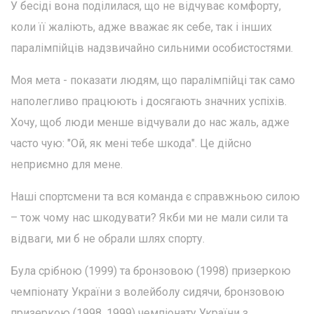
У бесіді вона поділилася, що не відчуває комфорту,
коли її жаліють, адже вважає як себе, так і інших
паралімпійців надзвичайно сильними особистостями.
Моя мета - показати людям, що паралімпійці так само
наполегливо працюють і досягають значних успіхів.
Хочу, щоб люди менше відчували до нас жаль, адже
часто чую: "Ой, як мені тебе шкода". Це дійсно
неприємно для мене.
Наші спортсмени та вся команда є справжньою силою
– тож чому нас шкодувати? Якби ми не мали сили та
відваги, ми б не обрали шлях спорту.
Була срібною (1999) та бронзовою (1998) призеркою
чемпіонату України з волейболу сидячи, бронзовою
призеркою (1998, 1999) чемпіонату України з