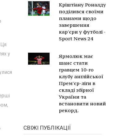
Кріштіану Роналду
поділився своїми
планами щодо
о
завершення
кар'єри у футболі -
Sport News 24
 Ця
лях у
Ярмолюк має
шанс стати
гравцем 10-го
улися
клубу англійської
Прем'єр-ліги в
складі збірної
перші
України та
встановити новий
ром,
рекорд.
СВІЖІ ПУБЛІКАЦІЇ
ю