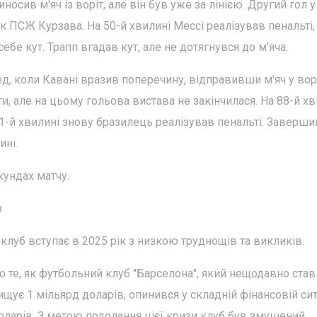
осив м'яч із воріт, але він був уже за лінією. Другий гол у
ик ПСЖ Курзава. На 50-й хвилині Мессі реалізував пенальті,
ебе кут. Трапп вгадав кут, але не дотягнувся до м'яча.
д, коли Кавані вразив поперечину, відправивши м'яч у вор
, але на цьому гольова вистава не закінчилася. На 88-й хв
1-й хвилині знову бразилець реалізував пенальті. Заверш
ині.
кундах матчу.
з
клуб вступає в 2025 рік з низкою труднощів та викликів.
ро те, як футбольний клуб "Барселона", який нещодавно став
щує 1 мільярд доларів, опинився у складній фінансовій сит
оларів. З метою подолання цієї кризи клуб був змушений