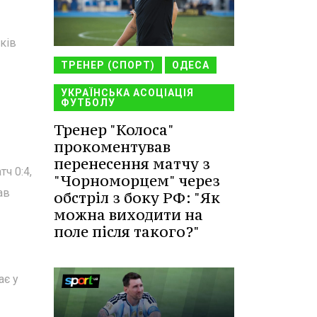
ків
ТРЕНЕР (СПОРТ)
ОДЕСА
УКРАЇНСЬКА АСОЦІАЦІЯ
ФУТБОЛУ
Тренер "Колоса"
прокоментував
перенесення матчу з
ч 0:4,
"Чорноморцем" через
ав
обстріл з боку РФ: "Як
можна виходити на
поле після такого?"
ає у