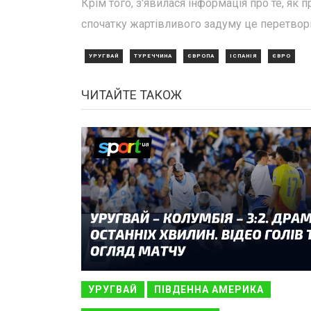
Крім того, з'явилася інформація про те, як 
спочатку жартівливого задуму це перетвор
УРУГВАЙ
ТУРЕЧЧИНА
ЄВРОПА
ІСПАНІЯ
ЄВРО
ЧИТАЙТЕ ТАКОЖ
УРУГВАЙ
ПІВДЕННА АМЕРИКА