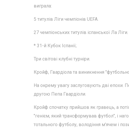
виграла:
5 титулів Ліги чемпіонів UEFA.
27 чемпіонських титулів іспанської Ла Ліги.
* 31-й Кубок Іспанії;
Три світові клубні турніри.
Кройф, Гвардіола та виникнення "футбольно
На окрему увагу заслуговують дві епохи. П
другою Пепа Гвардіоли.
Кройф спочатку прийшов як гравець, а потім
"генієм, який трансформував футбол", і наг
тотального футболу, володіння м'ячем і пози