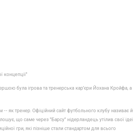
ї концепції"
ершою була ігрова та тренерська кар'єри Йохана Кройфа, а
 -- як тренер. Офіційний сайт футбольного клубу називає 
олошує, що саме через "Барсу" нідерландець утілив свої іде
ційної гри, які пізніше стали стандартом для всього