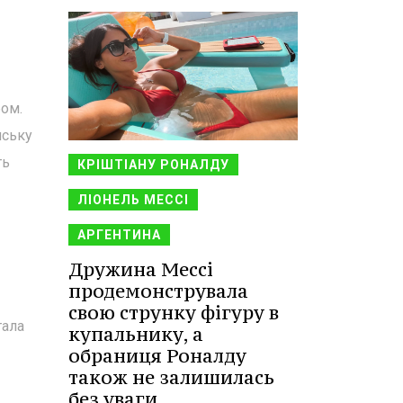
бом.
нську
ть
КРІШТІАНУ РОНАЛДУ
ЛІОНЕЛЬ МЕССІ
АРГЕНТИНА
Дружина Мессі
продемонструвала
свою струнку фігуру в
тала
купальнику, а
обраниця Роналду
також не залишилась
без уваги.