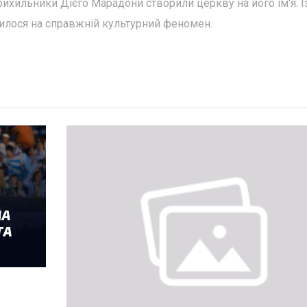
прихильники Дієго Марадони створили церкву на його ім'я. І
илося на справжній культурний феномен.