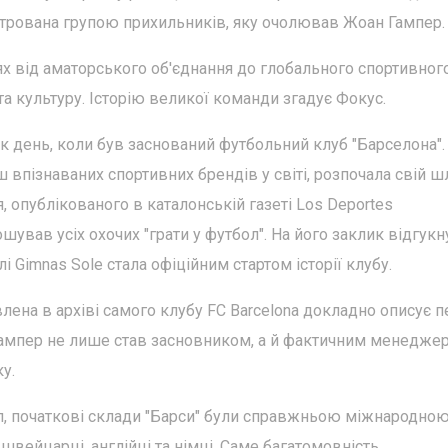
трована групою прихильників, яку очолював Жоан Гампер.
ях від аматорського об'єднання до глобального спортивног
та культуру. Історію великої команди згадує Фокус.
як день, коли був заснований футбольний клуб "Барселона".
 впізнаваних спортивних брендів у світі, розпочала свій ш
я, опублікованого в каталонській газеті Los Deportes
вав усіх охочих "грати у футбол". На його заклик відгукн
лі Gimnas Sole стала офіційним стартом історії клубу.
лена в архіві самого клубу FC Barcelona докладно описує 
Гампер не лише став засновником, а й фактичним менедже
у.
л, початкові склади "Барси" були справжньою міжнародно
швейцарці, англійці та німці. Саме багатомовність,