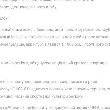
новою ідентичності цього клубу.
лонії.
селона" стала значно більшою, аніж просто футбольним клу
межами Іспанії, часто зазначають, що цей клуб втілює катало
начає "Більше, ніж клуб", з'явився в 1968 році, проте його су
имволів регіону, об'єднуючи соціальний протест, спортивні
rcelona поступово розвивалася і закріпилася на рівні
Macaya (1900-01), одному з перших каталонських турнірів, с
ливої частини спортивної культури регіону.
ед найбільших клубів світу. За даними статистики UEFA, вона