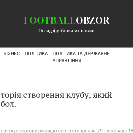
FOOTBALL
OBZOR
Огляд футбольних новин
БІЗНЕС
ПОЛІТИКА
ПОЛІТИКА ТА ДЕРЖАВНЕ
УПРАВЛІННЯ
історія створення клубу, який
бол.
) святкує чергову річницю свого створення. 29 листопада 1