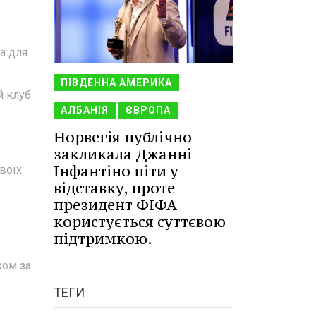
на для
ПІВДЕННА АМЕРИКА
й клуб
АЛБАНІЯ
ЄВРОПА
Норвегія публічно
закликала Джанні
Інфантіно піти у
воїх
відставку, проте
президент ФІФА
користується суттєвою
підтримкою.
ком за
ТЕГИ