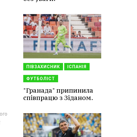
ПІВЗАХИСНИК
ІСПАНІЯ
ФУТБОЛІСТ
"Гранада" припинила
співпрацю з Зіданом.
його
ї