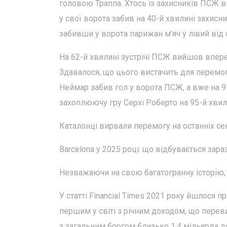
головою Траппа. Хтось із захисників ПСЖ вин
у свої ворота забив на 40-й хвилині захисн
забивши у ворота парижан м'яч у лівий від с
На 62-й хвилині зустрічі ПСЖ вийшов впере
Здавалося, що цього вистачить для перемоги
Неймар забив гол у ворота ПСЖ, а вже на 9
захоплюючу гру Серхі Роберто на 95-й хвил
Каталонці вирвали перемогу на останніх се
Barcelona у 2025 році: що відбувається зара
Незважаючи на свою багатогранну історію, 
У статті Financial Times 2021 року йшлося п
першим у світі з річним доходом, що переви
з загальним боргом близько 1,4 мільярда д