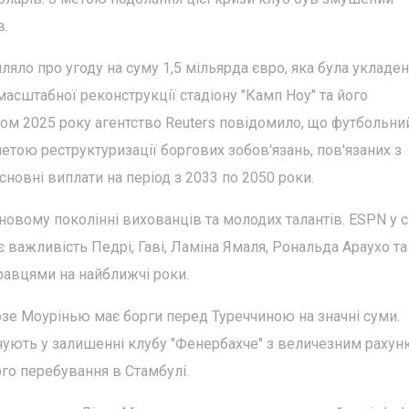
в.
мляло про угоду на суму 1,5 мільярда євро, яка була укладе
масштабної реконструкції стадіону "Камп Ноу" та його
ом 2025 року агентство Reuters повідомило, що футбольни
метою реструктуризації боргових зобов'язань, пов'язаних з
овні виплати на період з 2033 по 2050 роки.
 новому поколінні вихованців та молодих талантів. ESPN у с
 важливість Педрі, Гаві, Ламіна Ямаля, Рональда Араухо та
равцями на найближчі роки.
е Моурінью має борги перед Туреччиною на значні суми.
ують у залишенні клубу "Фенербахче" з величезним рахун
ого перебування в Стамбулі.