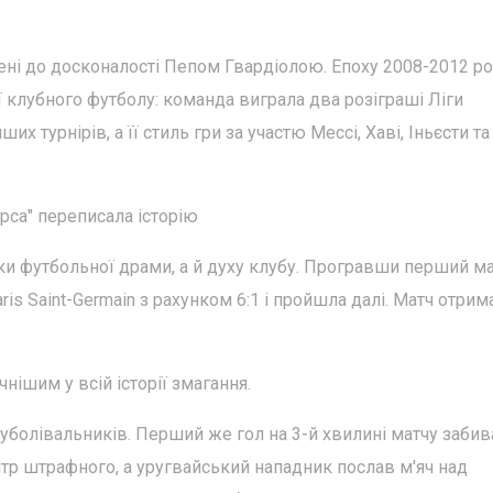
дені до досконалості Пепом Гвардіолою. Епоху 2008-2012 ро
ї клубного футболу: команда виграла два розіграші Ліги
ших турнірів, а її стиль гри за участю Мессі, Хаві, Іньєсти та
Барса" переписала історію
ки футбольної драми, а й духу клубу. Програвши перший мат
s Saint-Germain з рахунком 6:1 і пройшла далі. Матч отрим
ішим у всій історії змагання.
0 уболівальників. Перший же гол на 3-й хвилині матчу забив
тр штрафного, а уругвайський нападник послав м'яч над