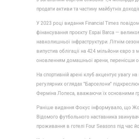
продати активи та частину майбутніх доході
У 2023 році видання Financial Times повідо
фінансування проєкту Espai Barca — велико
навколишньої інфраструктури. Літнім сезон
випустив облігації на 424 мільйони євро з 
оновленням домашньої арени, перенісши осн
На спортивній арені клуб акцентує увагу на
регулярних оглядах "Барселони" підкреслює
Ферміна Лопеса, вважаючи їх основними г
Раніше видання Фокус інформувало, що Жоз
Відомого футбольного наставника звинувач
проживання в готелі Four Seasons під час й