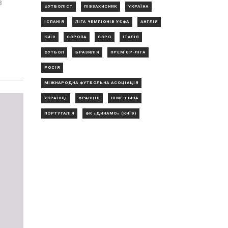
з
ФУТБОЛІСТ
ПІВЗАХИСНИК
УКРАЇНА
ІСПАНІЯ
ЛІГА ЧЕМПІОНІВ УЄФА
АНГЛІЯ
КИЇВ
ЄВРОПА
ЄВРО
ІТАЛІЯ
ФУТБОЛ
БРАЗИЛІЯ
ПРЕМ'ЄР-ЛІГА
РОСІЯ
МІЖНАРОДНА ФУТБОЛЬНА АСОЦІАЦІЯ
УКРАЇНЦІ
ФРАНЦІЯ
НІМЕЧЧИНА
ПОРТУГАЛІЯ
ФК «ДИНАМО» (КИЇВ)