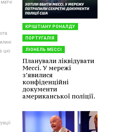
 матчі
КРІШТІАНУ РОНАЛДУ
ота.
ПОРТУГАЛІЯ
илині
ЛІОНЕЛЬ МЕССІ
ив цю
Планували ліквідувати
Мессі. У мережі
з’явилися
конфіденційні
документи
американської поліції.
уації