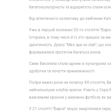
багатокультурність та відкритість стали ос
Від атлетичного колективу до емблеми Ката
Уже в першій половині 20-го століття "Бар
Історики, в тому числі й ті, хто працює за 
ідентичність. Девіз "Mes que un club", що оз
формувалася протягом багатьох років.
Саме Barcelona стала одним із культурних с
здобутки та почуття приналежності.
Попри важкі роки на початку XX століття, Ba
найсильніших клубів країни. Участь у Copa 
важливим кроком у визнанні футболу як важ
У 21 столітті "Барса" міцно закріпилася сер