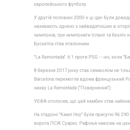
європейського футболу.
У другій половині 2000-х ці ідеї були дове
називають однією з найвидатніших в історі
чемпіонів, три чемпіонати Іспанії та безліч ін
Бускетса став еталонним.
"La Remontada": 6:1 проти PSG -- ніч, коли "
8 березня 2017 року став символом не тіль
Barcelona перемогла вдома французький Pari
назву La Remontada ("Повернення").
УЄФА оголосив, що цей камбек став найзначн
На стадіоні "Камп Ноу" були присутні 96 29
ворота ПСЖ Суарес. Рафінья навісив на цен