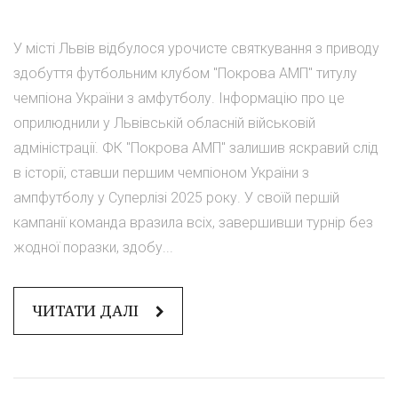
У місті Львів відбулося урочисте святкування з приводу
здобуття футбольним клубом "Покрова АМП" титулу
чемпіона України з амфутболу. Інформацію про це
оприлюднили у Львівській обласній військовій
адміністрації. ФК "Покрова АМП" залишив яскравий слід
в історії, ставши першим чемпіоном України з
ампфутболу у Суперлізі 2025 року. У своїй першій
кампанії команда вразила всіх, завершивши турнір без
жодної поразки, здобу...
ЧИТАТИ ДАЛІ