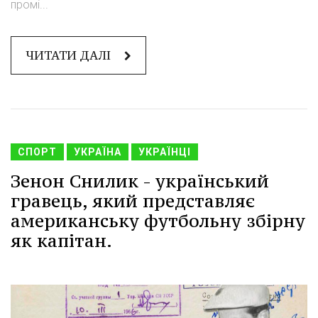
промі...
ЧИТАТИ ДАЛІ
СПОРТ
УКРАЇНА
УКРАЇНЦІ
Зенон Снилик - український
гравець, який представляє
американську футбольну збірну
як капітан.