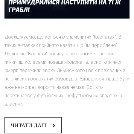
Досліджуємо, що коїться в знаменитих "Карпатах". В
таких випадках прийнято казати, що "їм пороблено".
Львівські "Карпати" насилу, ціною загибелі невинної
жінки під колесами позашляховика і власної клінічної
смерті пережили епоху Димінського і всіх пов'язаних з
нею лисих і волохатих самодурів. Здавалося, гірше бути
вже не може і вороття назад немає. Всі, хто
перетинався у футбольних і нефутбольних справах із
власник...
ЧИТАТИ ДАЛІ