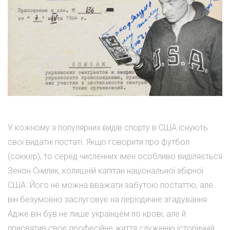
У кожному з популярних видів спорту в США існують
свої видатні постаті. Якщо говорити про футбол
(соккер), то серед численних імен особливо виділяється
Зенон Снилик, колишній капітан національної збірної
США. Його не можна вважати забутою постаттю, але
він безумовно заслуговує на періодичне згадування.
Адже він був не лише українцем по крові, але й
присвятив своє професійне життя служінню історичній