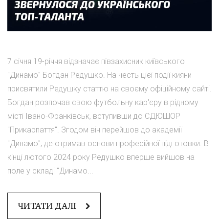
7 січня 19-річчя відзначає півзахисник київського
"Динамо" Богдан Редушко. На честь цієї події кияни
присвятили Редушку статтю на своєму офіційному сайті.
Богдан розпочав свою футбольну кар'єру в рідному
місті Івано-Франківськ, вступивши до СДЮШОР
"Прикарпаття". Згодом він перейшов до академії
"Динамо", де отримав основи професійної підготовки. В
кінці лютого 2024 року Редушко вперше вийшов на
поле у складі "Динамо...
ЧИТАТИ ДАЛІ