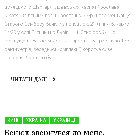
донецького Шахтаря і львівських Карпат Ярослава
Кікотя. За даними поліції, востаннє, 77-річного мешканця
Старого Самбору бачили у понеділок, 21 липня, близько
14:20 у селі Липники на Львівщині. Опис особи, що
розшукується: віком 77 років, зростання приблизно 175
сантиметрів, середньої комплекції, коротке сиве
волосся. Ярослав бу...
ЧИТАТИ ДАЛІ
КИЇВ
УКРАЇНА
УКРАЇНЦІ
Бенюк звернувся до мене,