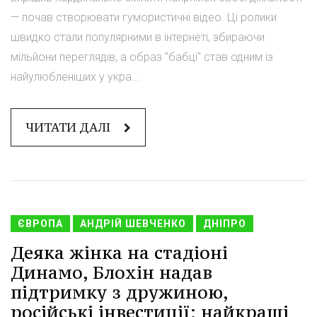
— почав створювати гумористичні відео. Ці ролики
швидко стали популярними в інтернеті, збираючи
мільйони переглядів, а образ "бабці" став одним із
найулюбленіших у укра...
ЧИТАТИ ДАЛІ
ЄВРОПА
АНДРІЙ ШЕВЧЕНКО
ДНІПРО
Деяка жінка на стадіоні
Динамо, Блохін надав
підтримку з дружиною,
російські інвестиції: найкращі