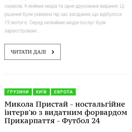
сервісів, 4 лінійних медіа та одне друковане видання. Ці
рішення були ухвалені під час засідання, що відбулося
19 лютого. Серед нелінійних медіа-послуг були
зареєстровані:...
ЧИТАТИ ДАЛІ
ГРУЗИНИ
КИЇВ
ЄВРОПА
Микола Пристай - ностальгійне
інтерв'ю з видатним форвардом
Прикарпаття - Футбол 24