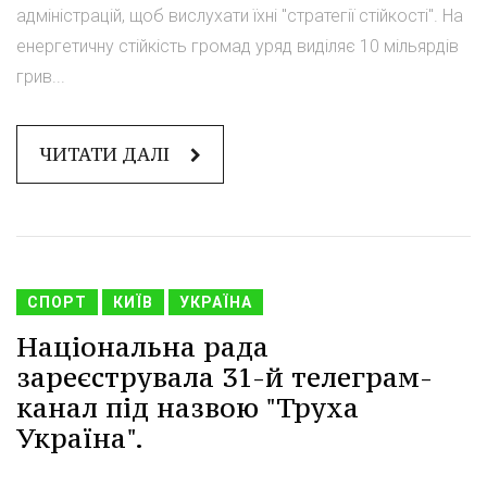
адміністрацій, щоб вислухати їхні "стратегії стійкості". На
енергетичну стійкість громад уряд виділяє 10 мільярдів
грив...
ЧИТАТИ ДАЛІ
СПОРТ
КИЇВ
УКРАЇНА
Національна рада
зареєструвала 31-й телеграм-
канал під назвою "Труха
Україна".