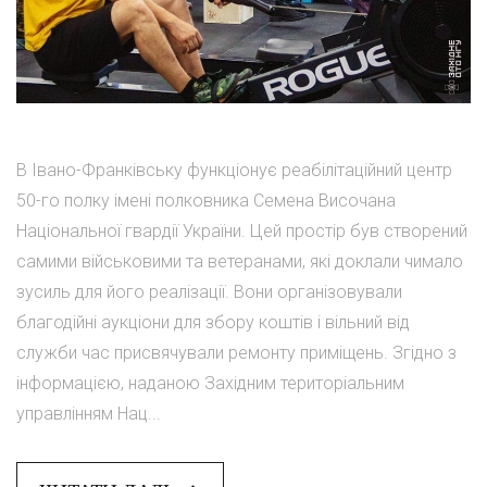
В Івано-Франківську функціонує реабілітаційний центр
50-го полку імені полковника Семена Височана
Національної гвардії України. Цей простір був створений
самими військовими та ветеранами, які доклали чимало
зусиль для його реалізації. Вони організовували
благодійні аукціони для збору коштів і вільний від
служби час присвячували ремонту приміщень. Згідно з
інформацією, наданою Західним територіальним
управлінням Нац...