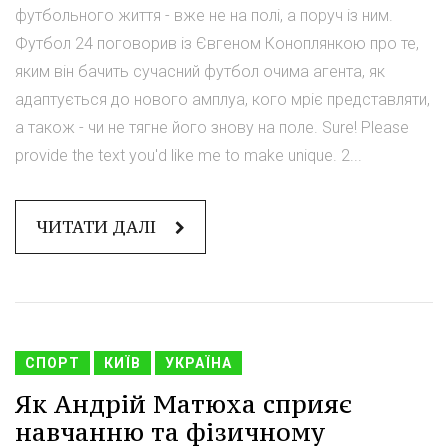
футбольного життя - вже не на полі, а поруч із ним.
Футбол 24 поговорив із Євгеном Коноплянкою про те,
яким він бачить сучасний футбол очима агента, як
адаптується до нового амплуа, кого мріє представляти,
а також - чи не тягне його знову на поле. Sure! Please
provide the text you'd like me to make unique. 2...
ЧИТАТИ ДАЛІ
СПОРТ
КИЇВ
УКРАЇНА
Як Андрій Матюха сприяє
навчанню та фізичному