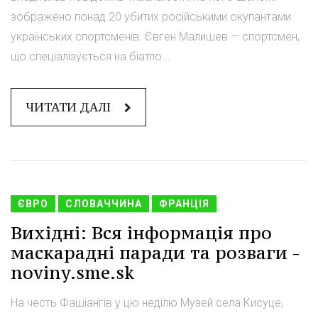
зображено понад 20 убитих російськими окупантами
українських спортсменів. Євген Малишев — спортсмен,
що спеціалізується на біатло...
ЧИТАТИ ДАЛІ
ЄВРО
СЛОВАЧЧИНА
ФРАНЦІЯ
Вихідні: Вся інформація про
маскарадні паради та розваги -
noviny.sme.sk
На честь Фашіангів у цю неділю Музей села Кисуце,