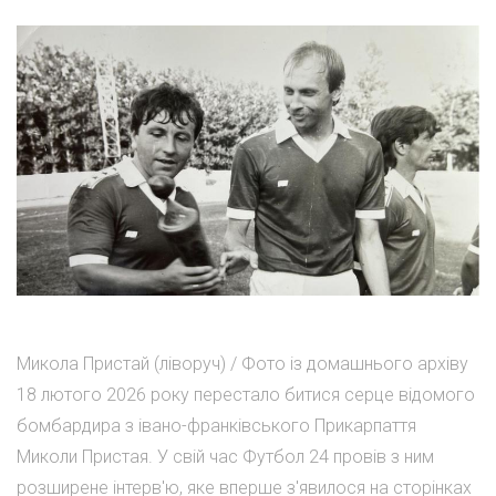
Микола Пристай (ліворуч) / Фото із домашнього архіву
18 лютого 2026 року перестало битися серце відомого
бомбардира з івано-франківського Прикарпаття
Миколи Пристая. У свій час Футбол 24 провів з ним
розширене інтерв'ю, яке вперше з'явилося на сторінках