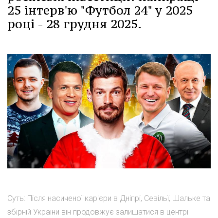
25 інтерв'ю "Футбол 24" у 2025
році - 28 грудня 2025.
Суть: Після насиченої кар'єри в Дніпрі, Севільї, Шальке та
збірній України він продовжує залишатися в центрі