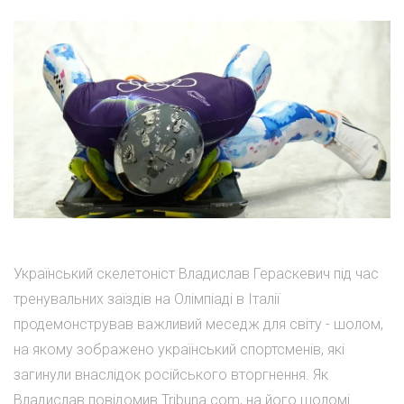
Український скелетоніст Владислав Гераскевич під час
тренувальних заїздів на Олімпіаді в Італії
продемонстрував важливий меседж для світу - шолом,
на якому зображено український спортсменів, які
загинули внаслідок російського вторгнення. Як
Владислав повідомив Tribuna.com, на його шоломі