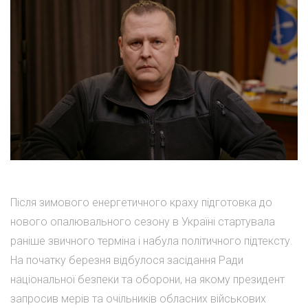
Після зимового енергетичного краху підготовка до
нового опалювального сезону в Україні стартувала
раніше звичного терміна і набула політичного підтексту.
На початку березня відбулося засідання Ради
національної безпеки та оборони, на якому президент
запросив мерів та очільників обласних військових