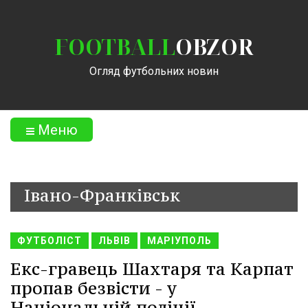
FOOTBALL
OBZOR
Огляд футбольних новин
Меню
Івано-Франківськ
ФУТБОЛІСТ
ЛЬВІВ
МАРІУПОЛЬ
Екс-гравець Шахтаря та Карпат
пропав безвісти - у
Національній поліції