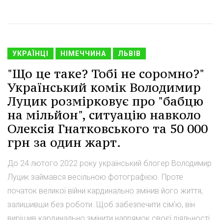
УКРАЇНЦІ
НІМЕЧЧИНА
ЛЬВІВ
"Що це таке? Тобі не соромно?"
Український комік Володимир
Луцик розмірковує про "бабцю
на мільйон", ситуацію навколо
Олексія Гнатковського та 50 000
грн за один жарт.
До 24 лютого 2022 року український блогер Володимир
Луцик займався весільною фотографією. Проте
початок великої війни кардинально змінив його життя,
залишивши без роботи. Щоб забезпечити сім'ю, він
вирішив кардинально змінити напрямок своєї діяльності