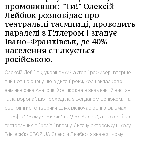
промовивши: "Ти!" Олексій
Лейбюк розповідає про
театральні таємниці, проводить
паралелі з Гітлером і згадує
Івано-Франківськ, де 40%
населення спілкується
російською.
Олексій Лейбюк, український актор і режисер, вперше
вийшов на сцену ще в дитячі роки, коли випадково
замінив сина Анатолія Хостікоєва в знаменитій виставі
"Біла ворона", що проходила з Богданом Бенюком. На
сьогодні його творчий шлях включає ролі в фільмах
"Памфір", "Чому я живий" та "Дух Різдва", а також безліч
театральних образів і власну Дитячу акторську школу.
В інтерв'ю OBOZ.UA Олексій Лейбюк зізнався, чому