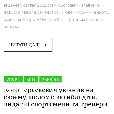
видання 5 серпня 2022 року. Сьогодні ми згадуємо,
яким був Микола Семенович... Людей, схожих на нього,
зазвичай іменують One Club Man. Протягом більшості
своєї кар'...
ЧИТАТИ ДАЛІ
СПОРТ
КИЇВ
УКРАЇНА
Кого Гераскевич увічнив на
своєму шоломі: загиблі діти,
видатні спортсмени та тренери.