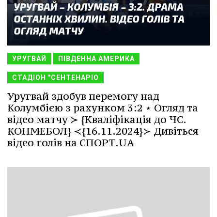
УРУГВАЙ
ПІВДЕННА АМЕРИКА
СТАДІОН "СЕНТЕНАРІО
Уругвай здобув перемогу над
Колумбією з рахунком 3:2 ⋆ Огляд та
відео матчу ≻ {Кваліфікація до ЧС.
КОНМЕБОЛ} ≺{16.11.2024}≻ Дивіться
відео голів на СПОРТ.UA