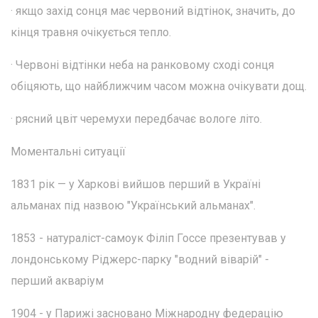
· якщо захід сонця має червоний відтінок, значить, до
кінця травня очікується тепло.
· Червоні відтінки неба на ранковому сході сонця
обіцяють, що найближчим часом можна очікувати дощ.
· рясний цвіт черемухи передбачає вологе літо.
Моментальні ситуації
1831 рік — у Харкові вийшов перший в Україні
альманах під назвою "Український альманах".
1853 - натураліст-самоук Філіп Госсе презентував у
лондонському Ріджерс-парку "водний віварій" -
перший акваріум
1904 - у Парижі засновано Міжнародну федерацію