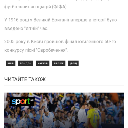
футбольних асоціацій (ФІФА)
У 1916 році у Великій Британії вперше в історії було
введено "літній" час.
2005 року в Києві пройшов фінал ювілейного 50-го
конкурсу пісні "Євробачення".
КИЇВ
ЛОНДОН
ХАРКІВ
ПАРИЖ
ДОЩ
ЧИТАЙТЕ ТАКОЖ