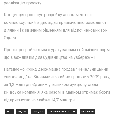
реалізацію проєкту.
Концепція пропонує розробку апартаментного
комплексу, який відповідає призначенню земельної
ділянки і є звичним рішенням для відпочинкових зон
Одеси.
Проєкт розробляється з урахуванням сейсмічних норм,
що є важливим для будівництва на узбережжі.
Нагадаємо, Фонд держмайна продав "Чечельницький
спиртзавод" на Вінниччині, який не працює з 2009 року,
за 1,2 млн грн. Єдиним учасником аукціону стала
київська компанія, яка разом із майном отримає борги
підприємства на майже 14,7 млн грн.
КИЇВ
ОДЕСА
АУКЦІОН
ЕЛЕКТРИЧНА ЕНЕРГІЯ
ІНВЕСТОР