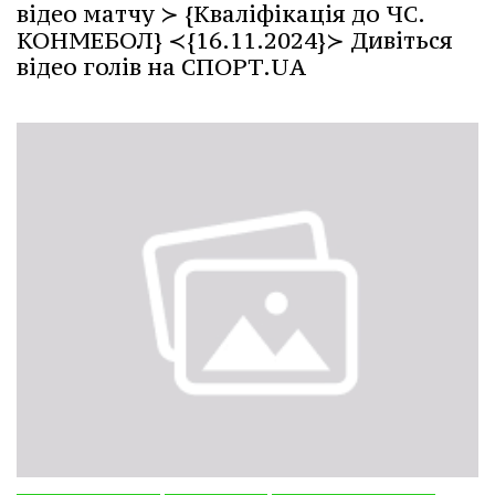
відео матчу ≻ {Кваліфікація до ЧС.
КОНМЕБОЛ} ≺{16.11.2024}≻ Дивіться
відео голів на СПОРТ.UA