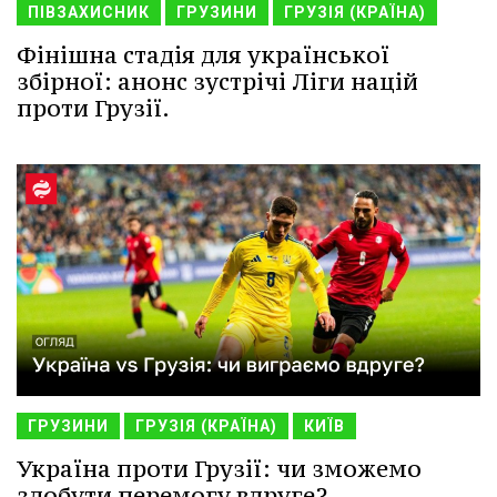
ПІВЗАХИСНИК
ГРУЗИНИ
ГРУЗІЯ (КРАЇНА)
Фінішна стадія для української
збірної: анонс зустрічі Ліги націй
проти Грузії.
ГРУЗИНИ
ГРУЗІЯ (КРАЇНА)
КИЇВ
Україна проти Грузії: чи зможемо
здобути перемогу вдруге?