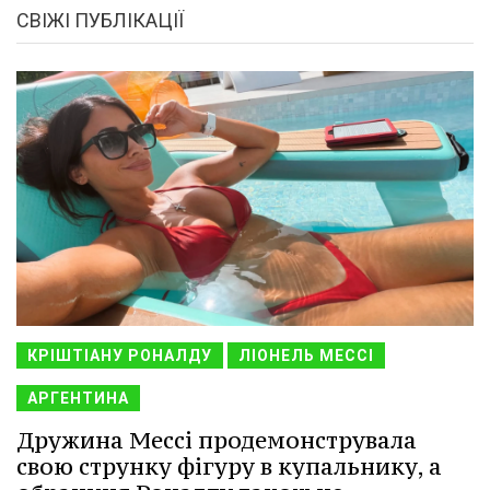
СВІЖІ ПУБЛІКАЦІЇ
КРІШТІАНУ РОНАЛДУ
ЛІОНЕЛЬ МЕССІ
АРГЕНТИНА
Дружина Мессі продемонструвала
свою струнку фігуру в купальнику, а