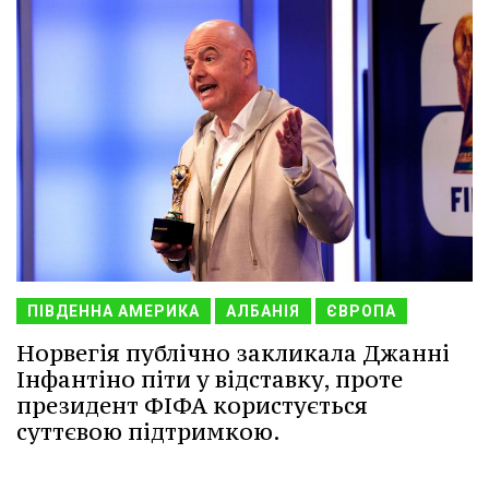
ПІВДЕННА АМЕРИКА
АЛБАНІЯ
ЄВРОПА
Норвегія публічно закликала Джанні
Інфантіно піти у відставку, проте
президент ФІФА користується
суттєвою підтримкою.