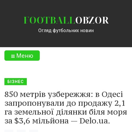
FOOTBALL
OBZOR
Огляд футбольних новин
Меню
БІЗНЕС
850 метрів узбережжя: в Одесі
запропонували до продажу 2,1
га земельної ділянки біля моря
за $3,6 мільйона — Delo.ua.