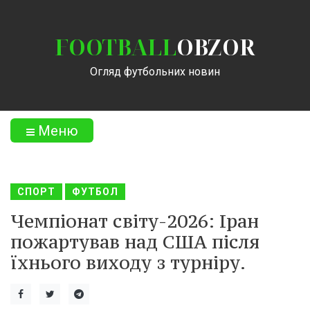
FOOTBALL
OBZOR
Огляд футбольних новин
Меню
СПОРТ
ФУТБОЛ
Чемпіонат світу-2026: Іран
пожартував над США після
їхнього виходу з турніру.