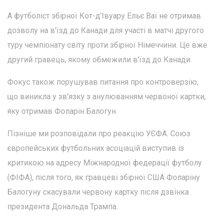
А футболіст збірної Кот-д'Івуару Ельє Ваї не отримав
дозволу на в'їзд до Канади для участі в матчі другого
туру чемпіонату світу проти збірної Німеччини. Це вже
другий гравець, якому обмежили в'їзд до Канади.
Фокус також порушував питання про контроверзію,
що виникла у зв'язку з анулюванням червоної картки,
яку отримав Фоларін Балогун.
Пізніше ми розповідали про реакцію УЄФА. Союз
європейських футбольних асоціацій виступив із
критикою на адресу Міжнародної федерації футболу
(ФІФА), після того, як гравцеві збірної США Фоларіну
Балогуну скасували червону картку після дзвінка
президента Дональда Трампа.