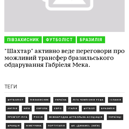
ПІВЗАХИСНИК
ФУТБОЛІСТ
БРАЗИЛІЯ
"Шахтар" активно веде переговори про
можливий трансфер бразильського
обдарування Габріеля Мека.
ТЕГИ
ФУТБОЛІСТ
ПІВЗАХИСНИК
УКРАЇНА
ЛІГА ЧЕМПІОНІВ УЄФА
ІСПАНІЯ
АНГЛІЯ
КИЇВ
ЄВРОПА
ЄВРО
ІТАЛІЯ
ФУТБОЛ
БРАЗИЛІЯ
ПРЕМ'ЄР-ЛІГА
РОСІЯ
МІЖНАРОДНА ФУТБОЛЬНА АСОЦІАЦІЯ
УКРАЇНЦІ
ФРАНЦІЯ
НІМЕЧЧИНА
ПОРТУГАЛІЯ
ФК «ДИНАМО» (КИЇВ)