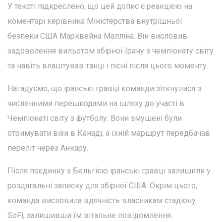
У тексті підкреслено, що цей допис є реакцією на
коментарі керівника Міністерства внутрішньої
безпеки США Марквейна Малліна. Він висловив
задоволення вильотом збірної Ірану з чемпіонату світу
та навіть влаштував танці і пісні після цього моменту.
Нагадуємо, що іранські гравці команди зіткнулися з
численними перешкодами на шляху до участі в
Чемпіонаті світу з футболу. Вони змушені були
отримувати візи в Канаді, а їхній маршрут передбачав
переліт через Анкару.
Після поєдинку з Бельгією іранські гравці залишили у
роздягальні записку для збірної США. Окрім цього,
команда висловила вдячність власникам стадіону
SoFi, залишивши їм вітальне повідомлення.