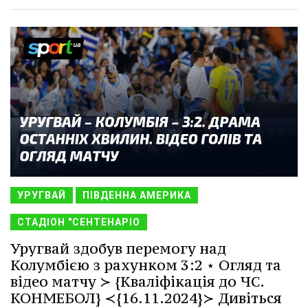
УРУГВАЙ
ПІВДЕННА АМЕРИКА
СТАДІОН "СЕНТЕНАРІО
Уругвай здобув перемогу над
Колумбією з рахунком 3:2 ⋆ Огляд та
відео матчу ≻ {Кваліфікація до ЧС.
КОНМЕБОЛ} ≺{16.11.2024}≻ Дивіться