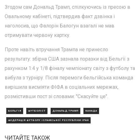
Згодом сам Дональд Трамп, спілкуючись із пресою в
Овальному кабінеті, підтвердив факт дзвінка і
наголосив, що Фалорін Балогун взагалі не мав
отримувати червону картку.
Проте навіть втручання Трампа не принесло
результату: збірна США зазнала поразки від Бельгії з
рахунком 1:4 у 1/8 фіналу чемпіонату світу з футболу та
вибула з турніру. Після перемоги бельгійська команда
вирішила висміяти ФІФА в соціальних мережах,
розмістивши пост зі словами: "Скасуйте це".
БЕЛЬГІЯ
ФУТБОЛІСТ
ДОНАЛЬД ТРАМП
КАНАДА
ФЕДЕРАЦІЯ ФУТБОЛУ ІСЛАМСЬКОЇ РЕСПУБЛІКИ ІРАН
ЧИТАЙТЕ ТАКОЖ