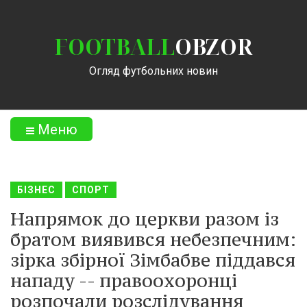
FOOTBALL
OBZOR
Огляд футбольних новин
Меню
БІЗНЕС
СПОРТ
Напрямок до церкви разом із
братом виявився небезпечним:
зірка збірної Зімбабве піддався
нападу -- правоохоронці
розпочали розслідування