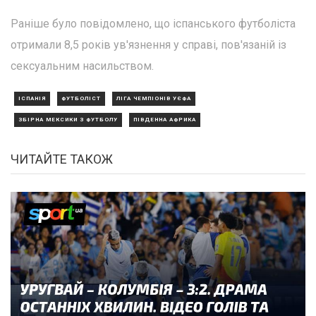
Раніше було повідомлено, що іспанського футболіста
отримали 8,5 років ув'язнення у справі, пов'язаній із
сексуальним насильством.
ІСПАНІЯ
ФУТБОЛІСТ
ЛІГА ЧЕМПІОНІВ УЄФА
ЗБІРНА МЕКСИКИ З ФУТБОЛУ
ПІВДЕННА АФРИКА
ЧИТАЙТЕ ТАКОЖ