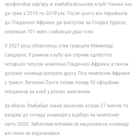
професійну кар'єру в зімбабвійському клубі Чіккен Інн,
де грав з 2015 по 2018 рік. Після цього він перейшов
до Південної Африки, де виступав за Голден Ерроуз,
зігравши 101 матч і забивши два голи.
У 2021 році оборонець став гравцем Мамелоді
Сандаунз. У рамках клубу він сприяв здобуттю
чотирьох титулів чемпіона Південної Африки, а також
допоміг команді виграти другу Лігу чемпіонів Африки
у травні. Загалом Лунга зіграв понад 50 офіційних
поєдинків за клуб у різних змаганнях.
За збірну Зімбабве лівий захисник зіграв 27 матчів та
входив до складу команди у відборі на чемпіонат
світу-2026. Забитими м'ячами за національну команду
він поки не відзначався.