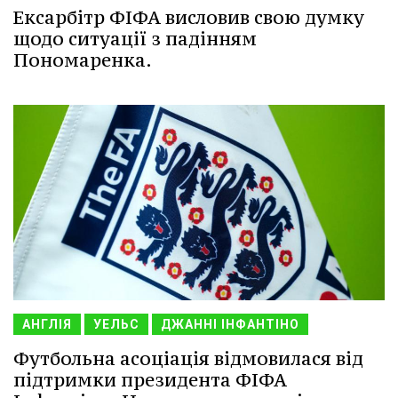
Ексарбітр ФІФА висловив свою думку
щодо ситуації з падінням
Пономаренка.
АНГЛІЯ
УЕЛЬС
ДЖАННІ ІНФАНТІНО
Футбольна асоціація відмовилася від
підтримки президента ФІФА