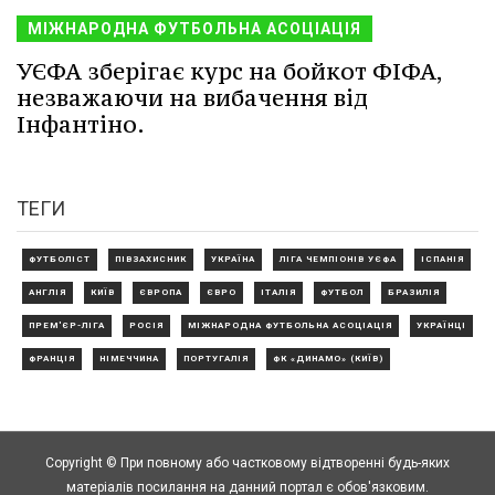
МІЖНАРОДНА ФУТБОЛЬНА АСОЦІАЦІЯ
УЄФА зберігає курс на бойкот ФІФА,
незважаючи на вибачення від
Інфантіно.
ТЕГИ
ФУТБОЛІСТ
ПІВЗАХИСНИК
УКРАЇНА
ЛІГА ЧЕМПІОНІВ УЄФА
ІСПАНІЯ
АНГЛІЯ
КИЇВ
ЄВРОПА
ЄВРО
ІТАЛІЯ
ФУТБОЛ
БРАЗИЛІЯ
ПРЕМ'ЄР-ЛІГА
РОСІЯ
МІЖНАРОДНА ФУТБОЛЬНА АСОЦІАЦІЯ
УКРАЇНЦІ
ФРАНЦІЯ
НІМЕЧЧИНА
ПОРТУГАЛІЯ
ФК «ДИНАМО» (КИЇВ)
Copyright © При повному або частковому відтворенні будь-яких
матеріалів посилання на данний портал є обов'язковим.