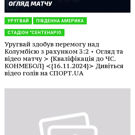
УРУГВАЙ
ПІВДЕННА АМЕРИКА
СТАДІОН "СЕНТЕНАРІО
Уругвай здобув перемогу над
Колумбією з рахунком 3:2 ⋆ Огляд та
відео матчу ≻ {Кваліфікація до ЧС.
КОНМЕБОЛ} ≺{16.11.2024}≻ Дивіться
відео голів на СПОРТ.UA