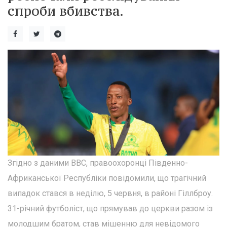
спроби вбивства.
Згідно з даними BBC, правоохоронці Південно-
Африканської Республіки повідомили, що трагічний
випадок стався в неділю, 5 червня, в районі Гіллброу.
31-річний футболіст, що прямував до церкви разом із
молодшим братом, став мішенню для невідомого