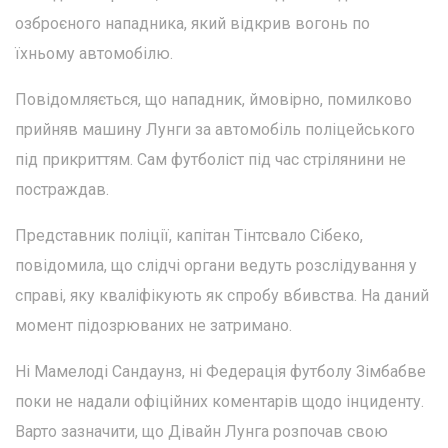
озброєного нападника, який відкрив вогонь по
їхньому автомобілю.
Повідомляється, що нападник, ймовірно, помилково
прийняв машину Лунги за автомобіль поліцейського
під прикриттям. Сам футболіст під час стрілянини не
постраждав.
Представник поліції, капітан Тінтсвало Сібеко,
повідомила, що слідчі органи ведуть розслідування у
справі, яку кваліфікують як спробу вбивства. На даний
момент підозрюваних не затримано.
Ні Мамелоді Сандаунз, ні Федерація футболу Зімбабве
поки не надали офіційних коментарів щодо інциденту.
Варто зазначити, що Дівайн Лунга розпочав свою