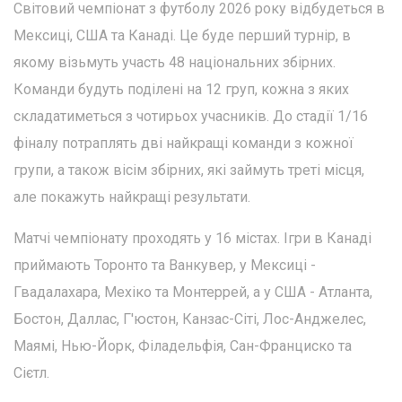
Світовий чемпіонат з футболу 2026 року відбудеться в
Мексиці, США та Канаді. Це буде перший турнір, в
якому візьмуть участь 48 національних збірних.
Команди будуть поділені на 12 груп, кожна з яких
складатиметься з чотирьох учасників. До стадії 1/16
фіналу потраплять дві найкращі команди з кожної
групи, а також вісім збірних, які займуть треті місця,
але покажуть найкращі результати.
Матчі чемпіонату проходять у 16 містах. Ігри в Канаді
приймають Торонто та Ванкувер, у Мексиці -
Гвадалахара, Мехіко та Монтеррей, а у США - Атланта,
Бостон, Даллас, Г'юстон, Канзас-Сіті, Лос-Анджелес,
Маямі, Нью-Йорк, Філадельфія, Сан-Франциско та
Сієтл.