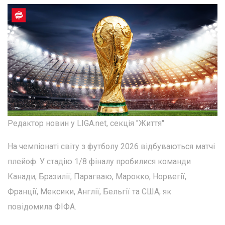
Редактор новин у LIGA.net, секція "Життя"
На чемпіонаті світу з футболу 2026 відбуваються матчі
плейоф. У стадію 1/8 фіналу пробилися команди
Канади, Бразилії, Парагваю, Марокко, Норвегії,
Франції, Мексики, Англії, Бельгії та США, як
повідомила ФІФА.