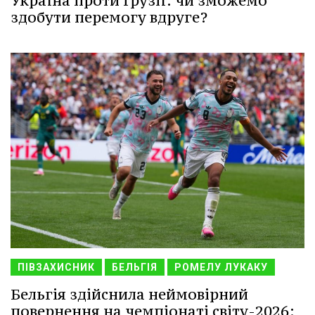
Україна проти Грузії: чи зможемо
здобути перемогу вдруге?
ПІВЗАХИСНИК
БЕЛЬГІЯ
РОМЕЛУ ЛУКАКУ
Бельгія здійснила неймовірний
повернення на чемпіонаті світу-2026: