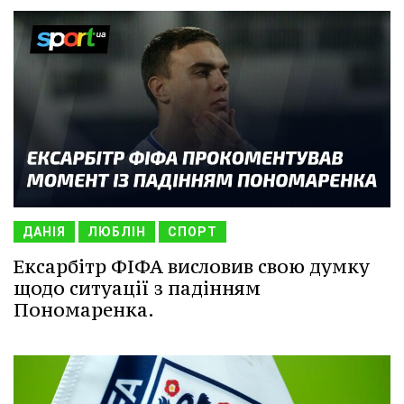
ДАНІЯ
ЛЮБЛІН
СПОРТ
Ексарбітр ФІФА висловив свою думку
щодо ситуації з падінням
Пономаренка.