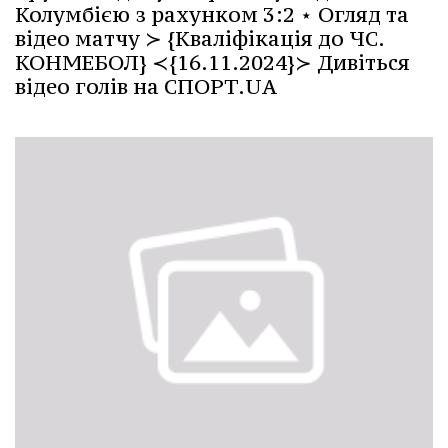
Колумбією з рахунком 3:2 ⋆ Огляд та
відео матчу ≻ {Кваліфікація до ЧС.
КОНМЕБОЛ} ≺{16.11.2024}≻ Дивіться
відео голів на СПОРТ.UA