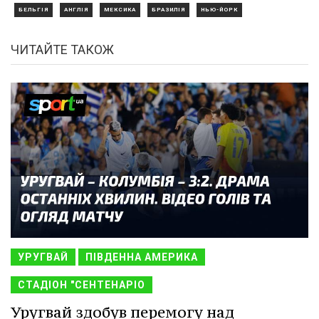
БЕЛЬГІЯ
АНГЛІЯ
МЕКСИКА
БРАЗИЛІЯ
НЬЮ-ЙОРК
ЧИТАЙТЕ ТАКОЖ
УРУГВАЙ
ПІВДЕННА АМЕРИКА
СТАДІОН "СЕНТЕНАРІО
Уругвай здобув перемогу над