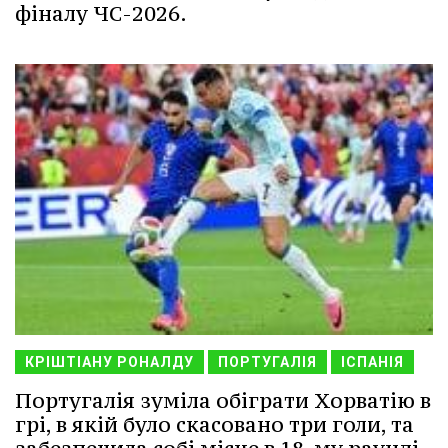
фіналу ЧС-2026.
КРІШТІАНУ РОНАЛДУ
ПОРТУГАЛІЯ
ІСПАНІЯ
Португалія зуміла обіграти Хорватію в
грі, в якій було скасовано три голи, та