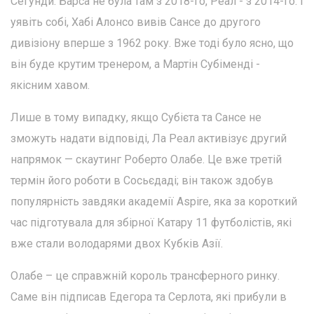
Сегунди. Барса не була там з 2018-го, Реал - з 2014-го. І
уявіть собі, Хабі Алонсо вивів Сансе до другого
дивізіону вперше з 1962 року. Вже тоді було ясно, що
він буде крутим тренером, а Мартін Субіменді -
якісним хавом.
Лише в тому випадку, якщо Субієта та Сансе не
зможуть надати відповіді, Ла Реал активізує другий
напрямок — скаутинг Роберто Олабе. Це вже третій
термін його роботи в Сосьєдаді; він також здобув
популярність завдяки академії Aspire, яка за короткий
час підготувала для збірної Катару 11 футболістів, які
вже стали володарями двох Кубків Азії.
Олабе – це справжній король трансферного ринку.
Саме він підписав Едегора та Серлота, які прибули в