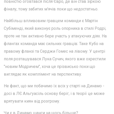
повністю оговтався після Євро, де він став зіркою
фіналу, тому забитих м'ячів поки що недостатньо.
Найбільш впливовим гравцем команди є Мартін
Субіменді, який виконує роль опорника в стилі Родрі,
проте не так активно бере участь у атакуючих діях. На
флангах команда має сильних гравців: Таке Кубо на
правому фланзі та Серджи Гомес на лівому. У центрі
поля розташувався Лука Сучич, якого вже охрестили
"новим Модричем", хоча це прізвисько поки що
виглядає як комплімент на перспективу.
Не факт, що ми побачимо їх всіх у старті на Динамо -
досі в ЛЄ Альгуасіль основу беріг, і в теорії це може
врятувати киян від розгрому.
Чи є в Динамо шанси на щось більше?