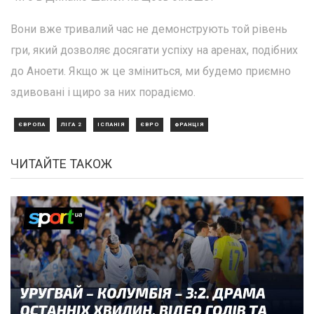
Вони вже тривалий час не демонструють той рівень
гри, який дозволяє досягати успіху на аренах, подібних
до Аноети. Якщо ж це зміниться, ми будемо приємно
здивовані і щиро за них порадіємо.
ЄВРОПА
ЛІГА 2
ІСПАНІЯ
ЄВРО
ФРАНЦІЯ
ЧИТАЙТЕ ТАКОЖ