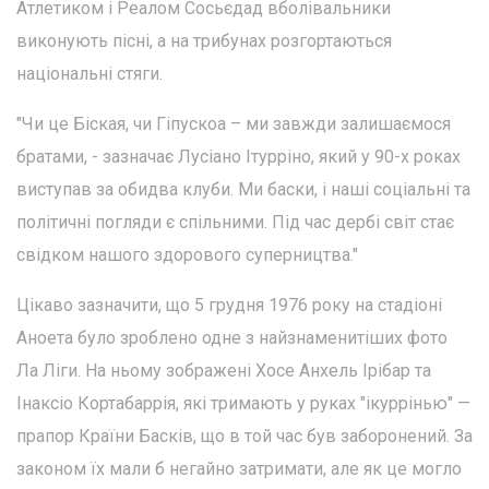
Атлетиком і Реалом Сосьєдад вболівальники
виконують пісні, а на трибунах розгортаються
національні стяги.
"Чи це Біская, чи Гіпускоа – ми завжди залишаємося
братами, - зазначає Лусіано Ітурріно, який у 90-х роках
виступав за обидва клуби. Ми баски, і наші соціальні та
політичні погляди є спільними. Під час дербі світ стає
свідком нашого здорового суперництва."
Цікаво зазначити, що 5 грудня 1976 року на стадіоні
Аноета було зроблено одне з найзнаменитіших фото
Ла Ліги. На ньому зображені Хосе Анхель Ірібар та
Інаксіо Кортабаррія, які тримають у руках "ікуррінью" —
прапор Країни Басків, що в той час був заборонений. За
законом їх мали б негайно затримати, але як це могло