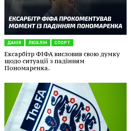
ДАНІЯ
ЛЮБЛІН
СПОРТ
Ексарбітр ФІФА висловив свою думку
щодо ситуації з падінням
Пономаренка.