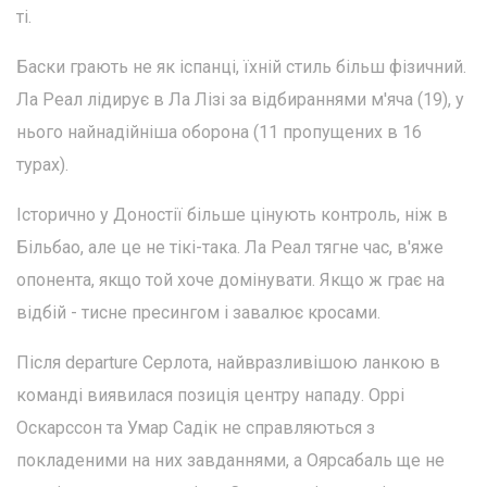
ті.
Баски грають не як іспанці, їхній стиль більш фізичний.
Ла Реал лідирує в Ла Лізі за відбираннями м'яча (19), у
нього найнадійніша оборона (11 пропущених в 16
турах).
Історично у Доностії більше цінують контроль, ніж в
Більбао, але це не тікі-така. Ла Реал тягне час, в'яже
опонента, якщо той хоче домінувати. Якщо ж грає на
відбій - тисне пресингом і завалює кросами.
Після departure Серлота, найвразливішою ланкою в
команді виявилася позиція центру нападу. Оррі
Оскарссон та Умар Садік не справляються з
покладеними на них завданнями, а Оярсабаль ще не