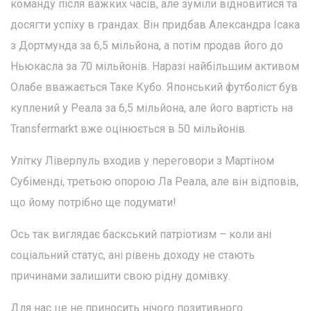
команду після важких часів, але зуміли відновитися та
досягти успіху в грандах. Він придбав Александра Ісака
з Дортмунда за 6,5 мільйона, а потім продав його до
Ньюкасла за 70 мільйонів. Наразі найбільшим активом
Олабе вважається Таке Кубо. Японський футболіст був
куплений у Реала за 6,5 мільйона, але його вартість на
Transfermarkt вже оцінюється в 50 мільйонів.
Улітку Ліверпуль входив у переговори з Мартіном
Субіменді, третьою опорою Ла Реала, але він відповів,
що йому потрібно ще подумати!
Ось так виглядає баскський патріотизм – коли ані
соціальний статус, ані рівень доходу не стають
причинами залишити свою рідну домівку.
Для нас це не приносить нічого позитивного.