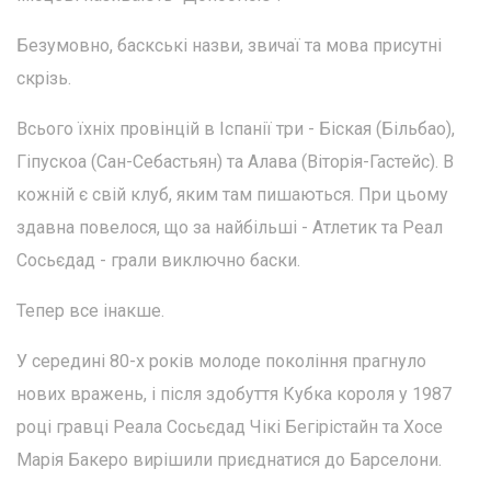
Безумовно, баскські назви, звичаї та мова присутні
скрізь.
Всього їхніх провінцій в Іспанії три - Біская (Більбао),
Гіпускоа (Сан-Себастьян) та Алава (Віторія-Гастейс). В
кожній є свій клуб, яким там пишаються. При цьому
здавна повелося, що за найбільші - Атлетик та Реал
Сосьєдад - грали виключно баски.
Тепер все інакше.
У середині 80-х років молоде покоління прагнуло
нових вражень, і після здобуття Кубка короля у 1987
році гравці Реала Сосьєдад Чікі Бегірістайн та Хосе
Марія Бакеро вирішили приєднатися до Барселони.