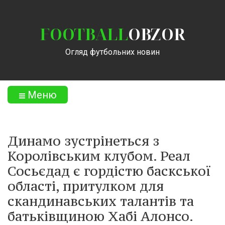
FOOTBALL
OBZOR
Огляд футбольних новин
Меню
Динамо зустрінеться з
Королівським клубом. Реал
Сосьєдад є гордістю баскської
області, притулком для
скандинавських талантів та
батьківщиною Хабі Алонсо.