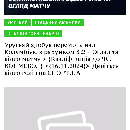
УРУГВАЙ
ПІВДЕННА АМЕРИКА
СТАДІОН "СЕНТЕНАРІО
Уругвай здобув перемогу над
Колумбією з рахунком 3:2 ⋆ Огляд та
відео матчу ≻ {Кваліфікація до ЧС.
КОНМЕБОЛ} ≺{16.11.2024}≻ Дивіться
відео голів на СПОРТ.UA