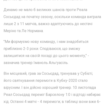
Динамо не мало б великих шансів проти Реала
Сосьєдад на початку сезону, оскільки команда виграла
лише 2 з 11 матчів, важко адаптуючись до нестачі
Меріно та Ле Нормана.
"Ми формуємо нову команду, і нам знадобиться
приблизно 2-3 роки. Сподіваюся, що зможу
залишитися на своїй посаді до цього моменту," -
зазначив тренер Іманоль Альгуасіль.
Він місцевий, грав за Сосьєдад, тренував у Субієті;
його святкування перемоги в Кубку-2020 стало
вірусним. І він дійсно хороший тренер. 10 листопада
Реал Сосьєдад переміг Барселону 1:0 і відтоді набирає
хід. Останні 4 матчі - 4 перемоги; в таблиці вони вже 6-