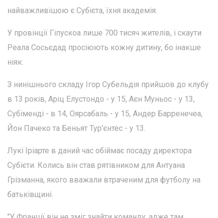
найважливішою є Субієта, їхня академія.
У провінції Гіпускоа лише 700 тисяч жителів, і скаути
Реала Сосьєдад просіюють кожну дитину, бо інакше
ніяк.
З нинішнього складу Ігор Субельдія прийшов до клубу
в 13 років, Аріц Елустондо - у 15, Аєн Муньос - у 13,
Субіменді - в 14, Оярсабаль - у 15, Андер Барренечеа,
Йон Пачеко та Беньят Тур'єнтес - у 13.
Лукі Іріарте в даний час обіймає посаду директора
Субієти. Колись він став рятівником для Антуана
Грізманна, якого вважали втраченим для футболу на
батьківщині.
"У Франції він не зміг знайти команду, адже там