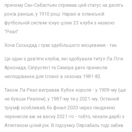
причому Сан-Себастьян отримав цей статус на десять
років раніше, у 1910 році. Наразі в іспанській
футбольній системі існує цілих 23 клуби з назвою
"Реал".
Хоча Сосьєдад і грає здебільшого місцевими - так.
Це один з дев'яти клубів, які здобували титул Ла Ліги.
Арконада, Сатрустегі та Самора двічі принесли
несподіванки для Іспанії в сезонах 1981-82.
Також Ла Реал вигравав Кубок короля - у 1909-му (ще
не бувши Реалом), у 1987-му та у 2021-му. Останній
тріумф особливий, бо фінал-2020 через пандемію
перенесли аж на весну 2021-го - тобто, чекали дербі з
Атлетиком цілий рік. В підсумку Оярсабаль тоді забив