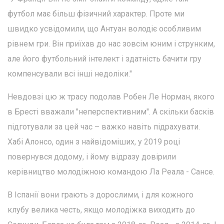
футбол має більш фізичний характер. Проте ми
швидко усвідомили, що Антуан володіє особливим
рівнем гри. Він приїхав до нас зовсім юним і струнким,
але його футбольний інтелект і здатність бачити гру
компенсували всі інші недоліки."
Невдовзі цю ж трасу подолав Робен Ле Норман, якого
в Бресті вважали "неперспективним". А скільки басків
підготували за цей час – важко навіть підрахувати.
Хабі Алонсо, один з найвідоміших, у 2019 році
повернувся додому, і йому відразу довірили
керівництво молодіжною командою Ла Реала - Сансе.
В Іспанії вони грають з дорослими, і для кожного
клубу велика честь, якщо молодіжка виходить до