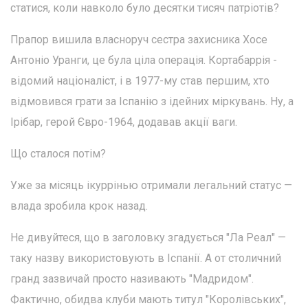
статися, коли навколо було десятки тисяч патріотів?
Прапор вишила власноруч сестра захисника Хосе
Антоніо Уранги, це була ціла операція. Кортабаррія -
відомий націоналіст, і в 1977-му став першим, хто
відмовився грати за Іспанію з ідейних міркувань. Ну, а
Ірібар, герой Євро-1964, додавав акції ваги.
Що сталося потім?
Уже за місяць ікуррінью отримали легальний статус —
влада зробила крок назад.
Не дивуйтеся, що в заголовку згадується "Ла Реал" —
таку назву використовують в Іспанії. А от столичний
гранд зазвичай просто називають "Мадридом".
Фактично, обидва клуби мають титул "Королівських",