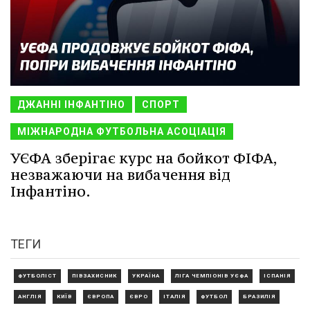
ДЖАННІ ІНФАНТІНО
СПОРТ
МІЖНАРОДНА ФУТБОЛЬНА АСОЦІАЦІЯ
УЄФА зберігає курс на бойкот ФІФА,
незважаючи на вибачення від
Інфантіно.
ТЕГИ
ФУТБОЛІСТ
ПІВЗАХИСНИК
УКРАЇНА
ЛІГА ЧЕМПІОНІВ УЄФА
ІСПАНІЯ
АНГЛІЯ
КИЇВ
ЄВРОПА
ЄВРО
ІТАЛІЯ
ФУТБОЛ
БРАЗИЛІЯ