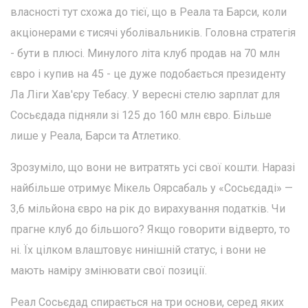
власності тут схожа до тієї, що в Реала та Барси, коли
акціонерами є тисячі уболівальників. Головна стратегія
- бути в плюсі. Минулого літа клуб продав на 70 млн
євро і купив на 45 - це дуже подобається президенту
Ла Ліги Хав'єру Тебасу. У вересні стелю зарплат для
Сосьєдада підняли зі 125 до 160 млн євро. Більше
лише у Реала, Барси та Атлетико.
Зрозуміло, що вони не витратять усі свої кошти. Наразі
найбільше отримує Мікель Оярсабаль у «Сосьєдаді» —
3,6 мільйона євро на рік до вирахування податків. Чи
прагне клуб до більшого? Якщо говорити відверто, то
ні. Їх цілком влаштовує нинішній статус, і вони не
мають наміру змінювати свої позиції.
Реал Сосьєдад спирається на три основи, серед яких