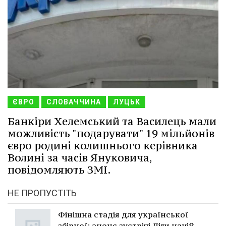
ЄВРО
СЛОВАЧЧИНА
ЛУЦЬК
Банкіри Хелемський та Василець мали
можливість "подарувати" 19 мільйонів
євро родині колишнього керівника
Волині за часів Януковича,
повідомляють ЗМІ.
НЕ ПРОПУСТІТЬ
Фінішна стадія для української
збірної: анонс зустрічі Ліги націй