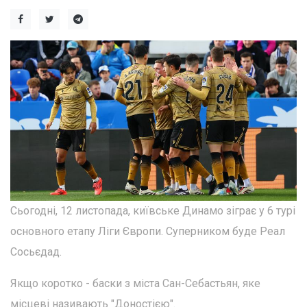
Сьогодні, 12 листопада, київське Динамо зіграє у 6 турі
основного етапу Ліги Європи. Суперником буде Реал
Сосьєдад.
Якщо коротко - баски з міста Сан-Себастьян, яке
місцеві називають "Доностією".