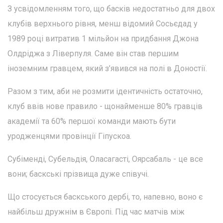
З усвідомленням того, що басків недостатньо для двох
клубів верхнього рівня, менш відомий Сосьєдад у
1989 році витратив 1 мільйон на придбання Джона
Олдріджа з Ліверпуля. Саме він став першим
іноземним гравцем, який з’явився на полі в Доностії.
Разом з тим, аби не розмити ідентичність остаточно,
клуб ввів нове правило - щонайменше 80% гравців
академії та 60% першої команди мають бути
уродженцями провінції Гіпускоа.
Субіменді, Субельдія, Оласагасті, Оярсабаль - це все
вони; баскські прізвища дуже співучі.
Що стосується баскського дербі, то, напевно, воно є
найбільш дружнім в Європі. Під час матчів між