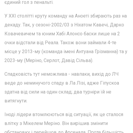
єдиний гол з пенальті.
У XXI столітті круту команду на Аноеті збирають раз на
декаду. Так, у сезоні-2002/03 з Ніхатом Кавечі, Дарко
Ковачевичем та юним Хабі Алонсо баски лише на 2
очки відстали від Реала. Також вони займали 4-те
місце у 2013-му (команда імені Антуана Грізманна) та у
2023-му (Меріно, Серлот, Давід Сільва).
Спадковість тут неможлива - навпаки, вихід до ЛЧ
веде до неминучого спаду в Ла Лізі, адже Гіпускоа
здатна від сили на один склад; два турніри їй не
витягнути.
Іноді лідери втомлюються від ситуації, як це сталося
влітку з Мікелем Меріно. Він вирішив змінити
обстановку і перейшов до Арсенала. Проте більшість