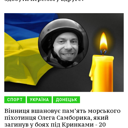
СПОРТ
УКРАЇНА
ДОНЕЦЬК
Вінниця вшановує пам’ять морського
піхотинця Олега Самборика, який
загинув у боях під Кринками - 20