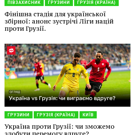
ПІВЗАХИСНИК
ГРУЗИНИ
ГРУЗІЯ (КРАЇНА)
Фінішна стадія для української
збірної: анонс зустрічі Ліги націй
проти Грузії.
ГРУЗИНИ
ГРУЗІЯ (КРАЇНА)
КИЇВ
Україна проти Грузії: чи зможемо
здобути перемогу вдруге?