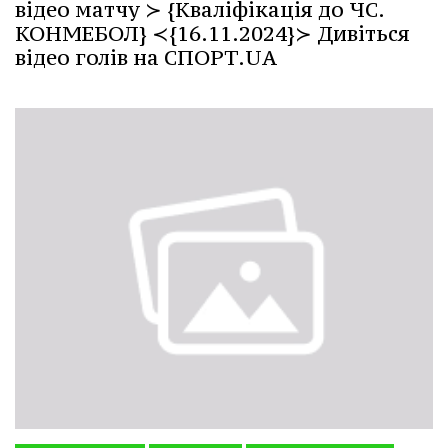
відео матчу ≻ {Кваліфікація до ЧС.
КОНМЕБОЛ} ≺{16.11.2024}≻ Дивіться
відео голів на СПОРТ.UA