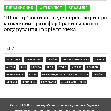
ПІВЗАХИСНИК
ФУТБОЛІСТ
БРАЗИЛІЯ
"Шахтар" активно веде переговори про
можливий трансфер бразильського
обдарування Габріеля Мека.
ТЕГИ
ФУТБОЛІСТ
ПІВЗАХИСНИК
УКРАЇНА
ЛІГА ЧЕМПІОНІВ УЄФА
ІСПАНІЯ
АНГЛІЯ
КИЇВ
ЄВРОПА
ЄВРО
ІТАЛІЯ
ФУТБОЛ
БРАЗИЛІЯ
ПРЕМ'ЄР-ЛІГА
РОСІЯ
МІЖНАРОДНА ФУТБОЛЬНА АСОЦІАЦІЯ
УКРАЇНЦІ
ФРАНЦІЯ
НІМЕЧЧИНА
ПОРТУГАЛІЯ
ФК «ДИНАМО» (КИЇВ)
Copyright © При повному або частковому відтворенні будь-яких
матеріалів посилання на данний портал є обов'язковим.