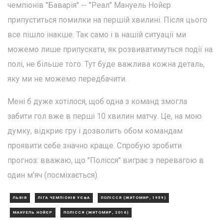
чемпіонів "Баварія" -- "Реал" Мануель Нойєр
припуститься помилки на першій хвилині. Після цього
все пішло інакше. Так само і в нашій ситуації ми
можемо лише припускати, як розвиватимуться події на
полі, не більше того. Тут буде важлива кожна деталь,
яку ми не можемо передбачити.
Мені б дуже хотілося, щоб одна з команд змогла
забити гол вже в перші 10 хвилин матчу. Це, на мою
думку, відкриє гру і дозволить обом командам
проявити себе значно краще. Спробую зробити
прогноз: вважаю, що "Полісся" виграє з перевагою в
один м'яч (посміхається).
ЛЬВІВ
ЛІГА ЧЕМПІОНІВ УЄФА
ПОЛІССЯ (ЖИТОМИР, 1959)
МАНУЕЛЬ НОЙЄР
ПОЛІССЯ (ЖИТОМИР, 2016)