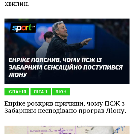
хвилин.
ІСПАНІЯ
ЛІГА 1
ЛІОН
Енріке розкрив причини, чому ПСЖ з
Забарним несподівано програв Ліону.