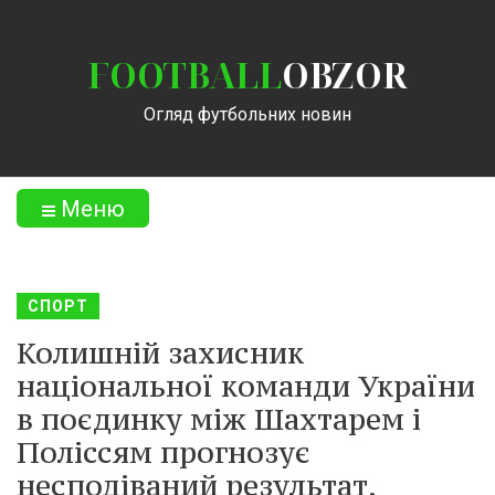
FOOTBALL
OBZOR
Огляд футбольних новин
Меню
СПОРТ
Колишній захисник
національної команди України
в поєдинку між Шахтарем і
Поліссям прогнозує
несподіваний результат.