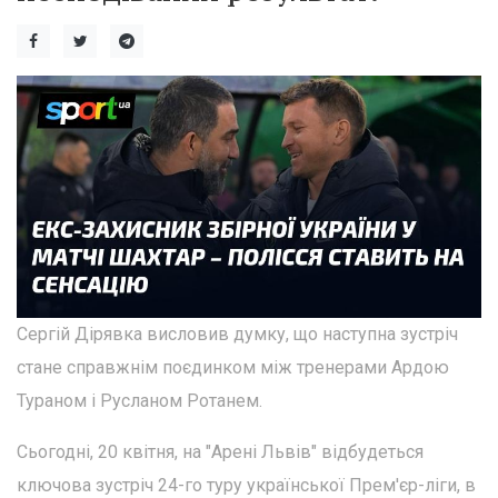
Сергій Дірявка висловив думку, що наступна зустріч
стане справжнім поєдинком між тренерами Ардою
Тураном і Русланом Ротанем.
Сьогодні, 20 квітня, на "Арені Львів" відбудеться
ключова зустріч 24-го туру української Прем'єр-ліги, в