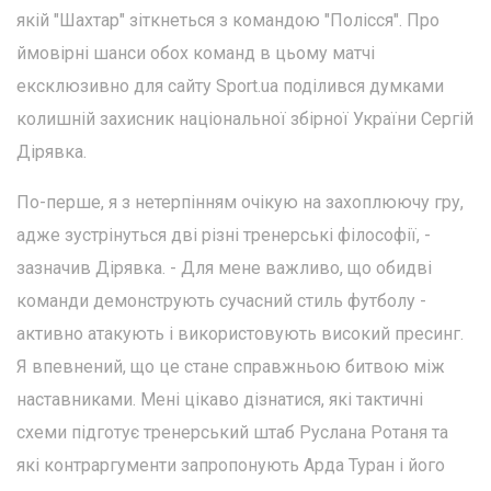
якій "Шахтар" зіткнеться з командою "Полісся". Про
ймовірні шанси обох команд в цьому матчі
ексклюзивно для сайту Sport.ua поділився думками
колишній захисник національної збірної України Сергій
Дірявка.
По-перше, я з нетерпінням очікую на захоплюючу гру,
адже зустрінуться дві різні тренерські філософії, -
зазначив Дірявка. - Для мене важливо, що обидві
команди демонструють сучасний стиль футболу -
активно атакують і використовують високий пресинг.
Я впевнений, що це стане справжньою битвою між
наставниками. Мені цікаво дізнатися, які тактичні
схеми підготує тренерський штаб Руслана Ротаня та
які контраргументи запропонують Арда Туран і його