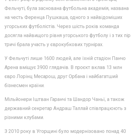
Фельчуті, була заснована футбольна академія, названа
на честь Ференца Пушкаша, одного з найвідоміших
угорських футболістів. Через шість років команда
досягла найвищого рівня угорського футболу і з тих пір
тричі брала участь у єврокубкових турнірах.
У Фельчуті лише 1600 людей, але їхній стадіон Панчо
Арена вміщує 3900 глядачів. В проєкт вклав 13 млн
євро Лорінц Месарош, друг Орбана і найбагатший
бізнесмен країни.
Мільйонери Іштван Гаранчі та Шандор Чаньї, а також
державний секретар Андраш Таллай співпрацюють з
різними клубами.
З 2010 року в Угорщині було модернізовано понад 40