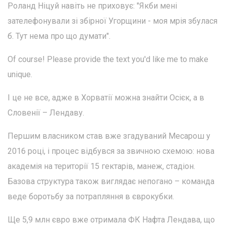
Роланд Ніцуй навіть не приховує: "Якби мені
зателефонували зі збірної Угорщини - моя мрія збулася
б. Тут нема про що думати".
Of course! Please provide the text you'd like me to make
unique.
І це не все, адже в Хорватії можна знайти Осієк, а в
Словенії – Лендаву.
Першим власником став вже згадуваний Месарош у
2016 році, і процес відбувся за звичною схемою: нова
академія на території 15 гектарів, манеж, стадіон.
Базова структура також виглядає непогано – команда
веде боротьбу за потрапляння в єврокубки.
Ще 5,9 млн євро вже отримала ФК Нафта Лендава, що