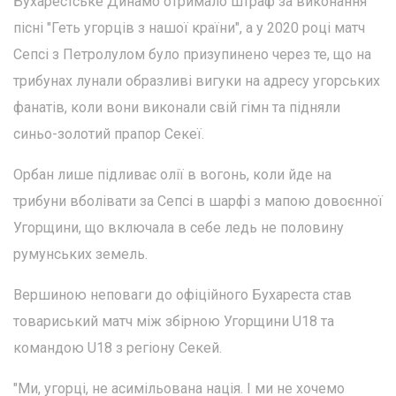
Бухарестське Динамо отримало штраф за виконання
пісні "Геть угорців з нашої країни", а у 2020 році матч
Сепсі з Петролулом було призупинено через те, що на
трибунах лунали образливі вигуки на адресу угорських
фанатів, коли вони виконали свій гімн та підняли
синьо-золотий прапор Секеї.
Орбан лише підливає олії в вогонь, коли йде на
трибуни вболівати за Сепсі в шарфі з мапою довоєнної
Угорщини, що включала в себе ледь не половину
румунських земель.
Вершиною неповаги до офіційного Бухареста став
товариський матч між збірною Угорщини U18 та
командою U18 з регіону Секей.
"Ми, угорці, не асимільована нація. І ми не хочемо