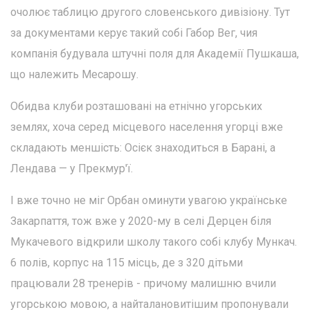
очолює таблицю другого словенського дивізіону. Тут
за документами керує такий собі Габор Вег, чия
компанія будувала штучні поля для Академії Пушкаша,
що належить Месарошу.
Обидва клуби розташовані на етнічно угорських
землях, хоча серед місцевого населення угорці вже
складають меншість: Осієк знаходиться в Барані, а
Лендава — у Прекмур'ї.
І вже точно не міг Орбан оминути увагою українське
Закарпаття, тож вже у 2020-му в селі Дерцен біля
Мукачевого відкрили школу такого собі клубу Мункач.
6 полів, корпус на 115 місць, де з 320 дітьми
працювали 28 тренерів - причому малишню вчили
угорською мовою, а найталановитішим пропонували