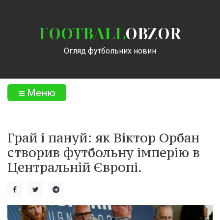
FOOTBALL
OBZOR
Огляд футбольних новин
Меню
Грай і пануй: як Віктор Орбан
створив футбольну імперію в
Центральній Європі.