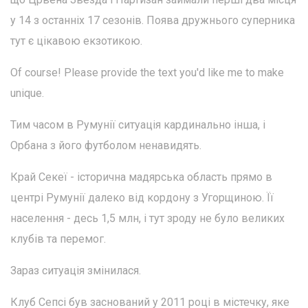
у 14 з останніх 17 сезонів. Поява дружнього суперника
тут є цікавою екзотикою.
Of course! Please provide the text you'd like me to make
unique.
Тим часом в Румунії ситуація кардинально інша, і
Орбана з його футболом ненавидять.
Край Секеї - історична мадярська область прямо в
центрі Румунії далеко від кордону з Угорщиною. Її
населення - десь 1,5 млн, і тут зроду не було великих
клубів та перемог.
Зараз ситуація змінилася.
Клуб Сепсі був заснований у 2011 році в містечку, яке