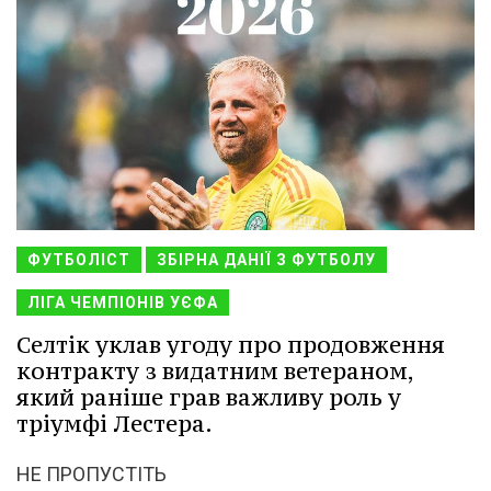
ФУТБОЛІСТ
ЗБІРНА ДАНІЇ З ФУТБОЛУ
ЛІГА ЧЕМПІОНІВ УЄФА
Cелтік уклав угоду про продовження
контракту з видатним ветераном,
який раніше грав важливу роль у
тріумфі Лестера.
НЕ ПРОПУСТІТЬ