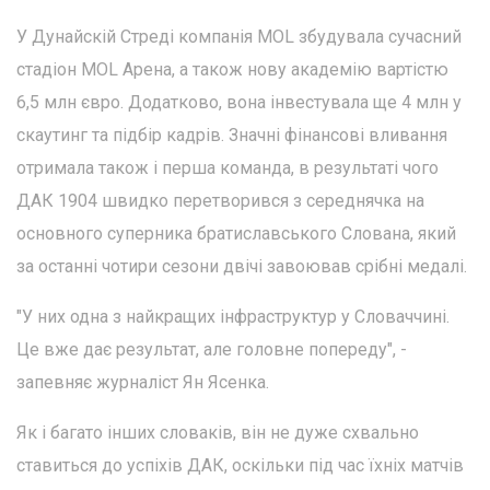
У Дунайскій Стреді компанія MOL збудувала сучасний
стадіон MOL Арена, а також нову академію вартістю
6,5 млн євро. Додатково, вона інвестувала ще 4 млн у
скаутинг та підбір кадрів. Значні фінансові вливання
отримала також і перша команда, в результаті чого
ДАК 1904 швидко перетворився з середнячка на
основного суперника братиславського Слована, який
за останні чотири сезони двічі завоював срібні медалі.
"У них одна з найкращих інфраструктур у Словаччині.
Це вже дає результат, але головне попереду", -
запевняє журналіст Ян Ясенка.
Як і багато інших словаків, він не дуже схвально
ставиться до успіхів ДАК, оскільки під час їхніх матчів