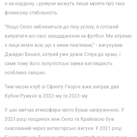
з-за кордону, і румуни можуть лише мріяти про таку
фінансову стабільність.
"Якщо Сепсі наблизиться до піку успіху, я готовий
витратити всі свої заощадження на футбол. Ми зітремо
з лиця землі все, що з ними пов'язане," - вигукував
Джиджі Бекалі, котрий уже довів Стяуа до краю, і
саме тому його популістські заяви виглядають
особливо смішно.
Тим часом клуб зі Сфинту-Георге вже виграв два
Кубки Румунії в 2022-му та 2023-му.
У цих матчах атмосфера часто буває напруженою. У
2023 році поєдинок між Сепсі та Крайовою був
скасований через антиугорські вигуки. У 2021 році