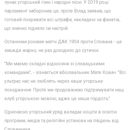
лунає угорський гімн і народні пісні. У 2019 році
парламент заборонив це, проте Вілад заявив, що
готовий покривати всі штрафи, накладені на фанатів,
що значно підняло їм настрій.
Останніми роками матчі ДАК 1904 проти Слована - це
завжди жарко; не раз доходило до сутичок.
"Ми маємо складні відносини зі словацькими
командами", - зізнається вболівальник Мате Ковач. "Всі
ультрас нас не люблять через наше угорське
походження. Проте ми продовжимо підтримувати наш
клуб угорською мовою, адже це наша гордість".
Одночасно угорський уряд вкладає кошти в освітні
програми, медіа та релігійні установи на південь від
Словаччини.