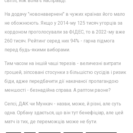
світлі, ніж вона є насправді.
На додачу "новонавернені" в чужих країнах його мало
не обожнюють. Якщо у 2014-му 125 тисяч угорців за
кордоном проголосували за ФІДЕС, то в 2022-му вже
260 тисяч. Рейтинг серед них 94% - гарна підмога
перед будь-якими виборами.
Тим часом на іншій чаші терезів - величезні витрати
грошей, зіпсовані стосунки з більшістю сусідів і ризик
біди, адже передбачити дії накачаної пропагандою
меншості - безнадійна справа. А раптом рвоне?
Сепсі, ДАК чи Мункач - назви, може, й різні, але суть
одна. Орбану здається, що він тут бенефіціар, але цей
матч із тих, де переможців може не бути.