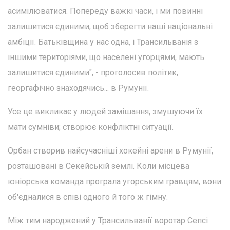
асимілюватися. Попереду важкі часи, і ми повинні
залишитися єдиними, щоб зберегти наші національні
амбіції. Батьківщина у нас одна, і Трансильванія з
іншими територіями, що населені угорцями, мають
залишитися єдиними", - проголосив політик,
георгафічно знаходячись... в Румунії.
Усе це викликає у людей замішання, змушуючи їх
мати сумніви; створює конфліктні ситуації.
Орбан створив найсучасніші хокейні арени в Румунії,
розташовані в Секейській землі. Коли місцева
юніорська команда програла угорським гравцям, вони
об'єдналися в співі одного й того ж гімну.
Між тим народжений у Трансильванії воротар Сепсі