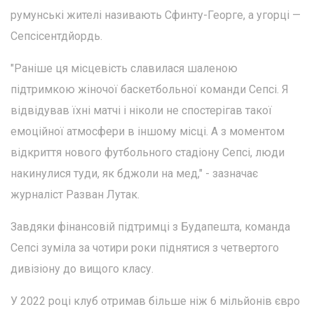
румунські жителі називають Сфинту-Георге, а угорці —
Сепсісентдйордь.
"Раніше ця місцевість славилася шаленою
підтримкою жіночої баскетбольної команди Сепсі. Я
відвідував їхні матчі і ніколи не спостерігав такої
емоційної атмосфери в іншому місці. А з моментом
відкриття нового футбольного стадіону Сепсі, люди
накинулися туди, як бджоли на мед," - зазначає
журналіст Разван Лутак.
Завдяки фінансовій підтримці з Будапешта, команда
Сепсі зуміла за чотири роки піднятися з четвертого
дивізіону до вищого класу.
У 2022 році клуб отримав більше ніж 6 мільйонів євро