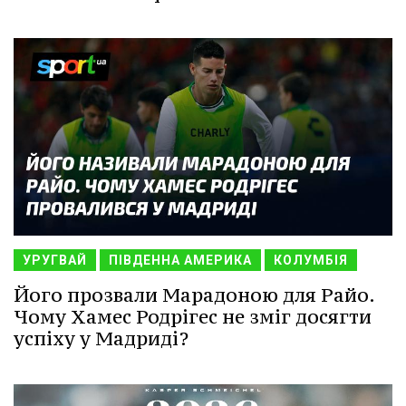
УРУГВАЙ
ПІВДЕННА АМЕРИКА
КОЛУМБІЯ
Його прозвали Марадоною для Райо.
Чому Хамес Родрігес не зміг досягти
успіху у Мадриді?