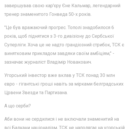
завершував свою кар'єру Єне Кальмар, легендарний
тренер знаменитого Гонведа 50-х років.
"Це був вражаючий прогрес. Тополі знадобилося 6
років, щоб піднятися з 3-го дивізіону до Сербської
Суперліги. Хоча це не надто грандіозний стрибок, ТСК є
винятковим прикладом завдяки своїм амбіціям," -
зазначає журналіст Владімір Новакович.
Угорський інвестор вже вклав у ТСК понад 30 млн
євро - гігантські гроші навіть за мірками белградських
Црвени Звезди та Партизана.
А що серби?
Аби вони не сердилися і не включали знаменитий на
всі Балкани націоналізм, ТСК не наполягає на угорській