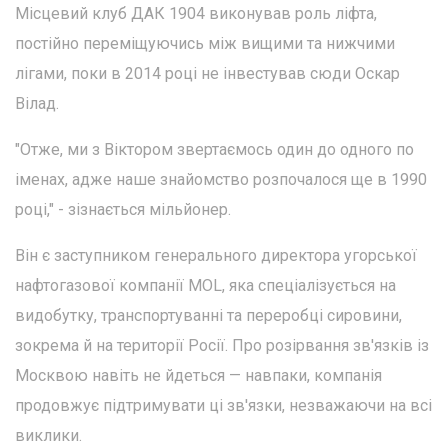
Місцевий клуб ДАК 1904 виконував роль ліфта,
постійно переміщуючись між вищими та нижчими
лігами, поки в 2014 році не інвестував сюди Оскар
Вілад.
"Отже, ми з Віктором звертаємось один до одного по
іменах, адже наше знайомство розпочалося ще в 1990
році," - зізнається мільйонер.
Він є заступником генерального директора угорської
нафтогазової компанії MOL, яка спеціалізується на
видобутку, транспортуванні та переробці сировини,
зокрема й на території Росії. Про розірвання зв'язків із
Москвою навіть не йдеться — навпаки, компанія
продовжує підтримувати ці зв'язки, незважаючи на всі
виклики.