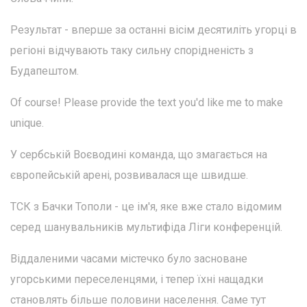
Результат - вперше за останні вісім десятиліть угорці в
регіоні відчувають таку сильну спорідненість з
Будапештом.
Of course! Please provide the text you'd like me to make
unique.
У сербській Воєводині команда, що змагається на
європейській арені, розвивалася ще швидше.
ТСК з Бачки Тополи - це ім'я, яке вже стало відомим
серед шанувальників мультифіда Ліги конференцій.
Віддаленими часами містечко було засноване
угорськими переселенцями, і тепер їхні нащадки
становлять більше половини населення. Саме тут