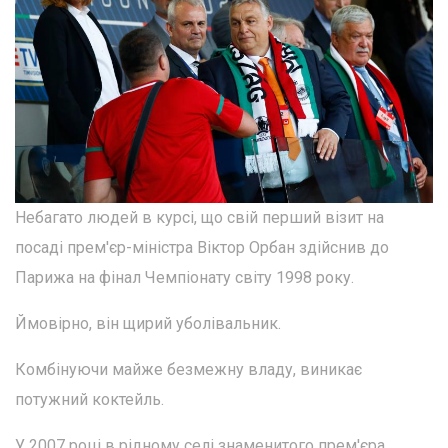
Небагато людей в курсі, що свій перший візит на
посаді прем'єр-міністра Віктор Орбан здійснив до
Парижа на фінал Чемпіонату світу 1998 року.
Ймовірно, він щирий уболівальник.
Комбінуючи майже безмежну владу, виникає
потужний коктейль.
У 2007 році в рідному селі знаменитого прем'єра,