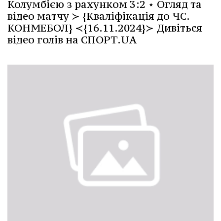
Колумбією з рахунком 3:2 ⋆ Огляд та
відео матчу ≻ {Кваліфікація до ЧС.
КОНМЕБОЛ} ≺{16.11.2024}≻ Дивіться
відео голів на СПОРТ.UA