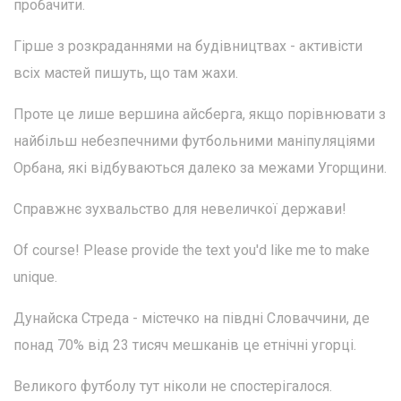
пробачити.
Гірше з розкраданнями на будівництвах - активісти
всіх мастей пишуть, що там жахи.
Проте це лише вершина айсберга, якщо порівнювати з
найбільш небезпечними футбольними маніпуляціями
Орбана, які відбуваються далеко за межами Угорщини.
Справжнє зухвальство для невеличкої держави!
Of course! Please provide the text you'd like me to make
unique.
Дунайска Стреда - містечко на півдні Словаччини, де
понад 70% від 23 тисяч мешканів це етнічні угорці.
Великого футболу тут ніколи не спостерігалося.