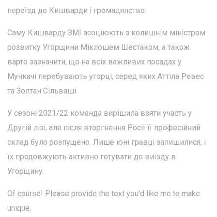
переїзд до Кишварди і громадянство.
Саму Кишварду ЗМІ асоціюють з колишнім міністром
розвитку Угорщини Міклошем Шестаком, а також
варто зазначити, що на всіх важливих посадах у
Мункачі перебувають угорці, серед яких Аттіла Ревес
та Золтан Сільваші.
У сезоні 2021/22 команда вирішила взяти участь у
Другій лізі, але після вторгнення Росії її професійний
склад було розпущено. Лише юні гравці залишилися, і
їх продовжують активно готувати до виїзду в
Угорщину.
Of course! Please provide the text you'd like me to make
unique.