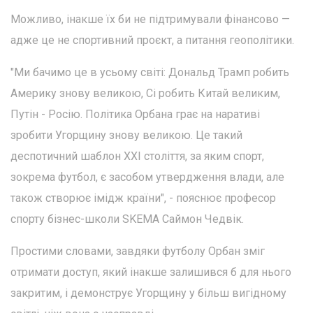
Можливо, інакше їх би не підтримували фінансово —
адже це не спортивний проєкт, а питання геополітики.
"Ми бачимо це в усьому світі: Дональд Трамп робить
Америку знову великою, Сі робить Китай великим,
Путін - Росію. Політика Орбана грає на наративі
зробити Угорщину знову великою. Це такий
деспотичний шаблон ХХІ століття, за яким спорт,
зокрема футбол, є засобом утвердження влади, але
також створює імідж країни", - пояснює професор
спорту бізнес-школи SKEMA Саймон Чедвік.
Простими словами, завдяки футболу Орбан зміг
отримати доступ, який інакше залишився б для нього
закритим, і демонструє Угорщину у більш вигідному