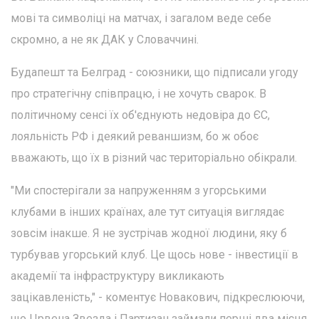
мові та символіці на матчах, і загалом веде себе
скромно, а не як ДАК у Словаччині.
Будапешт та Белград - союзники, що підписали угоду
про стратегічну співпрацю, і не хочуть сварок. В
політичному сенсі їх об'єднують недовіра до ЄС,
лояльність РФ і деякий реваншизм, бо ж обоє
вважають, що їх в різний час територіально обікрали.
"Ми спостерігали за напруженням з угорськими
клубами в інших країнах, але тут ситуація виглядає
зовсім інакше. Я не зустрічав жодної людини, яку б
турбував угорський клуб. Це щось нове - інвестиції в
академії та інфраструктуру викликають
зацікавленість," - коментує Новакович, підкреслюючи,
що Црвена Звезда і Партизан займали перші два місця