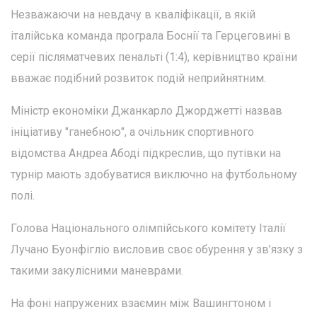
Незважаючи на невдачу в кваліфікації, в якій
італійська команда програла Боснії та Герцеговині в
серії післяматчевих пенальті (1:4), керівництво країни
вважає подібний розвиток подій неприйнятним.
Міністр економіки Джанкарло Джорджетті назвав
ініціативу "ганебною", а очільник спортивного
відомства Андреа Абоді підкреслив, що путівки на
турнір мають здобуватися виключно на футбольному
полі.
Голова Національного олімпійського комітету Італії
Лучано Буонфігліо висловив своє обурення у зв’язку з
такими закулісними маневрами.
На фоні напружених взаємин між Вашингтоном і