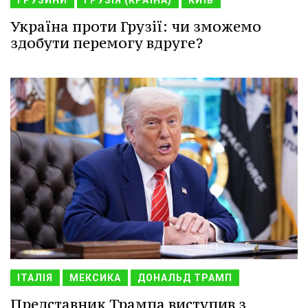
ГРУЗИНИ
ГРУЗІЯ (КРАЇНА)
КИЇВ
Україна проти Грузії: чи зможемо
здобути перемогу вдруге?
ІТАЛІЯ
МЕКСИКА
ДОНАЛЬД ТРАМП
Представник Трампа виступив з