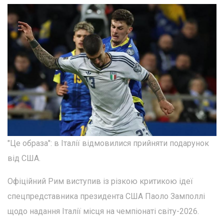
"Це образа": в Італії відмовилися прийняти подарунок
від США.
Офіційний Рим виступив із різкою критикою ідеї
спецпредставника президента США Паоло Замполлі
щодо надання Італії місця на чемпіонаті світу-2026.