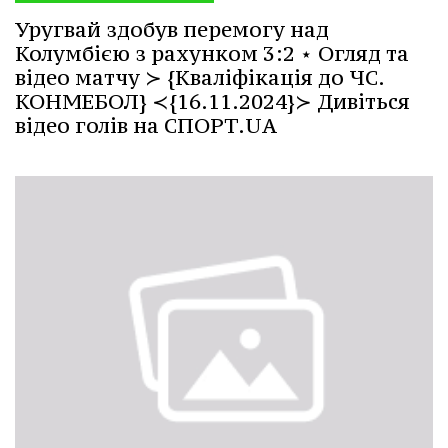
Уругвай здобув перемогу над
Колумбією з рахунком 3:2 ⋆ Огляд та
відео матчу ≻ {Кваліфікація до ЧС.
КОНМЕБОЛ} ≺{16.11.2024}≻ Дивіться
відео голів на СПОРТ.UA