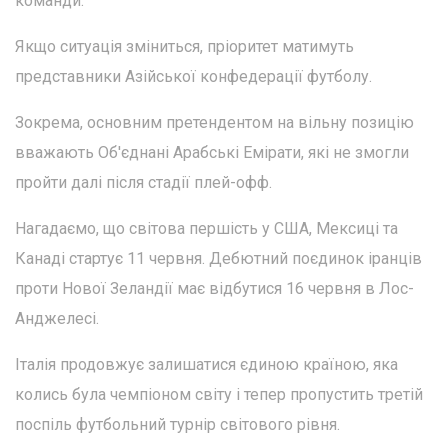
команди.
Якщо ситуація зміниться, пріоритет матимуть
представники Азійської конфедерації футболу.
Зокрема, основним претендентом на вільну позицію
вважають Об'єднані Арабські Емірати, які не змогли
пройти далі після стадії плей-офф.
Нагадаємо, що світова першість у США, Мексиці та
Канаді стартує 11 червня. Дебютний поєдинок іранців
проти Нової Зеландії має відбутися 16 червня в Лос-
Анджелесі.
Італія продовжує залишатися єдиною країною, яка
колись була чемпіоном світу і тепер пропустить третій
поспіль футбольний турнір світового рівня.