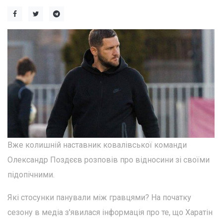
Вже колишній наставник ковалівської команди
Олександр Поздєєв розповів про відносини зі своїми
підопічними.
Які стосунки панували між гравцями? На початку
сезону в медіа з'явилася інформація про те, що Харатін