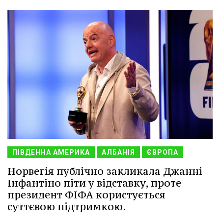
ПІВДЕННА АМЕРИКА
АЛБАНІЯ
ЄВРОПА
Норвегія публічно закликала Джанні
Інфантіно піти у відставку, проте
президент ФІФА користується
суттєвою підтримкою.