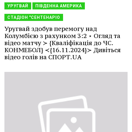
УРУГВАЙ
ПІВДЕННА АМЕРИКА
СТАДІОН "СЕНТЕНАРІО
Уругвай здобув перемогу над
Колумбією з рахунком 3:2 ⋆ Огляд та
відео матчу ≻ {Кваліфікація до ЧС.
КОНМЕБОЛ} ≺{16.11.2024}≻ Дивіться
відео голів на СПОРТ.UA