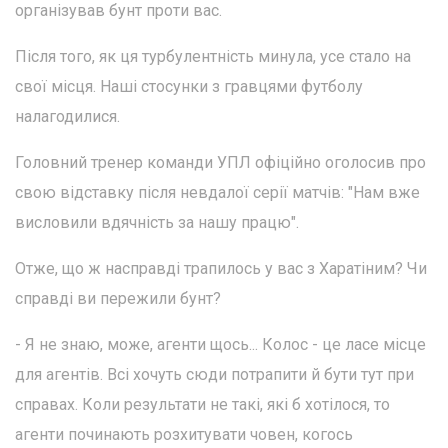
організував бунт проти вас.
Після того, як ця турбулентність минула, усе стало на
свої місця. Наші стосунки з гравцями футболу
налагодилися.
Головний тренер команди УПЛ офіційно оголосив про
свою відставку після невдалої серії матчів: "Нам вже
висловили вдячність за нашу працю".
Отже, що ж насправді трапилось у вас з Харатіним? Чи
справді ви пережили бунт?
- Я не знаю, може, агенти щось... Колос - це ласе місце
для агентів. Всі хочуть сюди потрапити й бути тут при
справах. Коли результати не такі, які б хотілося, то
агенти починають розхитувати човен, когось