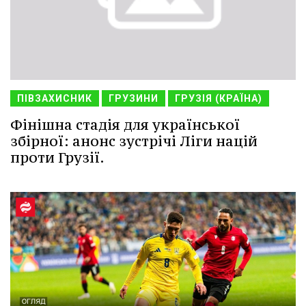
ПІВЗАХИСНИК
ГРУЗИНИ
ГРУЗІЯ (КРАЇНА)
Фінішна стадія для української
збірної: анонс зустрічі Ліги націй
проти Грузії.