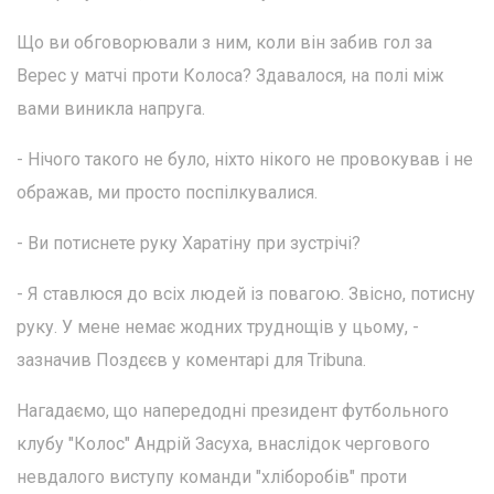
Що ви обговорювали з ним, коли він забив гол за
Верес у матчі проти Колоса? Здавалося, на полі між
вами виникла напруга.
- Нічого такого не було, ніхто нікого не провокував і не
ображав, ми просто поспілкувалися.
- Ви потиснете руку Харатіну при зустрічі?
- Я ставлюся до всіх людей із повагою. Звісно, потисну
руку. У мене немає жодних труднощів у цьому, -
зазначив Поздєєв у коментарі для Tribuna.
Нагадаємо, що напередодні президент футбольного
клубу "Колос" Андрій Засуха, внаслідок чергового
невдалого виступу команди "хліборобів" проти