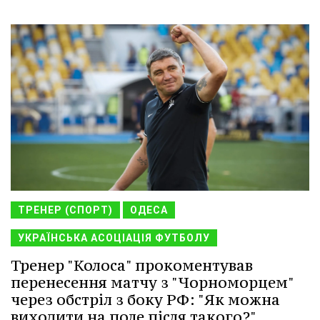
ТРЕНЕР (СПОРТ)
ОДЕСА
УКРАЇНСЬКА АСОЦІАЦІЯ ФУТБОЛУ
Тренер "Колоса" прокоментував
перенесення матчу з "Чорноморцем"
через обстріл з боку РФ: "Як можна
виходити на поле після такого?"