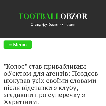
FOOTBALL
OBZOR
Огляд футбольних новин
Меню
"Колос" став привабливим
об'єктом для агентів: Поздєєв
шокував усіх своїми словами
після відставки з клубу,
згадавши про суперечку з
Харатіним.