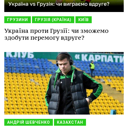
ГРУЗИНИ
ГРУЗІЯ (КРАЇНА)
КИЇВ
Україна проти Грузії: чи зможемо
здобути перемогу вдруге?
АНДРІЙ ШЕВЧЕНКО
КАЗАХСТАН