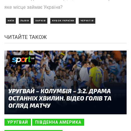
яке місце займає Україна?
КИЇВ
ЛЬВІВ
ХАРКІВ
КУБОК УКРАЇНИ
ЧЕРНІГІВ
ЧИТАЙТЕ ТАКОЖ
УРУГВАЙ
ПІВДЕННА АМЕРИКА