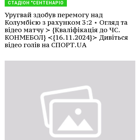
СТАДІОН "СЕНТЕНАРІО
Уругвай здобув перемогу над
Колумбією з рахунком 3:2 ⋆ Огляд та
відео матчу ≻ {Кваліфікація до ЧС.
КОНМЕБОЛ} ≺{16.11.2024}≻ Дивіться
відео голів на СПОРТ.UA