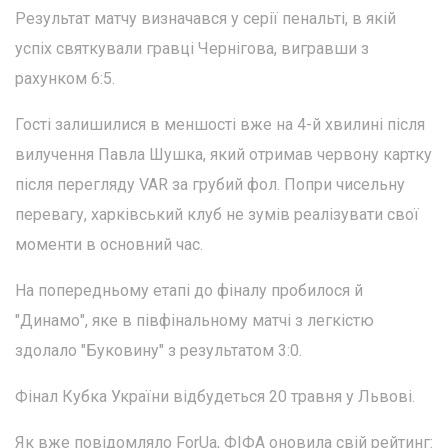
Результат матчу визначався у серії пенальті, в якій
успіх святкували гравці Чернігова, вигравши з
рахунком 6:5.
Гості залишилися в меншості вже на 4-й хвилині після
вилучення Павла Шушка, який отримав червону картку
після перегляду VAR за грубий фол. Попри чисельну
перевагу, харківський клуб не зумів реалізувати свої
моменти в основний час.
На попередньому етапі до фіналу пробилося й
"Динамо", яке в півфінальному матчі з легкістю
здолало "Буковину" з результатом 3:0.
Фінал Кубка України відбудеться 20 травня у Львові.
Як вже повідомляло ForUa, ФІФА оновила свій рейтинг: