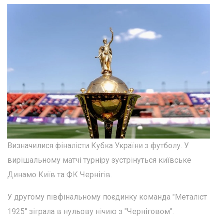
Визначилися фіналісти Кубка України з футболу. У
вирішальному матчі турніру зустрінуться київське
Динамо Київ та ФК Чернігів.
У другому півфінальному поєдинку команда "Металіст
1925" зіграла в нульову нічию з "Черніговом".