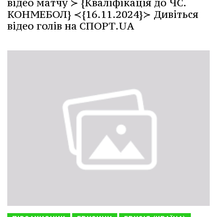
відео матчу ≻ {Кваліфікація до ЧС.
КОНМЕБОЛ} ≺{16.11.2024}≻ Дивіться
відео голів на СПОРТ.UA