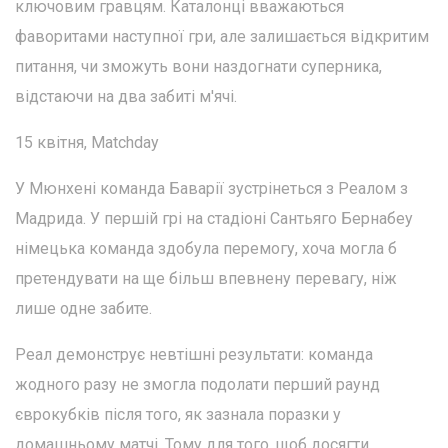
ключовим гравцям. Каталонці вважаються
фаворитами наступної гри, але залишається відкритим
питання, чи зможуть вони наздогнати суперника,
відстаючи на два забиті м'ячі.
15 квітня, Matchday
У Мюнхені команда Баварії зустрінеться з Реалом з
Мадрида. У першій грі на стадіоні Сантьяго Бернабеу
німецька команда здобула перемогу, хоча могла б
претендувати на ще більш впевнену перевагу, ніж
лише одне забите.
Реал демонструє невтішні результати: команда
жодного разу не змогла подолати перший раунд
єврокубків після того, як зазнала поразки у
домашньому матчі. Тому для того, щоб досягти