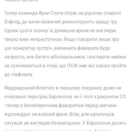
Тепер команда Арне Слота зіграє на рідному стадіоні
Енфілд, де вони зазвичай демонструють кращу гру.
Однак цього сезону їх домашня арена не виглядає
такою вже неприступною. Якщо говорити лише про
цю конкретну зустріч, визначити фаворита буде
непросто, але багато вболівальників і експертів майже
не сумніваються в тому, що ПСЖ має всі шанси пройти
до півфіналу.
Мадридський Атлетіко в першому поєдинку дуже не
очікувано переграв Барселону на її полі з рахунком 2:0
і тепер є беззаперечним фаворитом перед матчем-
відповіддю на власній арені. Втім, для каталонців
ситуація не виглядає безвихідною. У Барселони досить