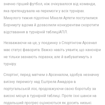
значно гірший футбол, ніж очікувалося від команди,
яка претендувала на перемоги у всіх турнірах.
Минулого тижня підопічні Мікеля Артети поступилися
Борнмуту вдома й дозволили конкурентам скоротити
відставання в турнірній таблиціАПЛ.
Незважаючи на це, у поєдинку з Спортінгом Арсенал
має статус фаворита. Важко навіть уявити, що каноніри
не тільки зазнають поразки, але й вибуватимуть з
турніру.
Спортінг, перед матчем з Арсеналом, здобув незначну
виїзну перемогу над Ештрела Амадора в
португальській лізі, продовжуючи свою боротьбу за
високі місця в турнірній таблиці. Проте їхні шанси на
подальший прогрес оцінюються як досить низькі.