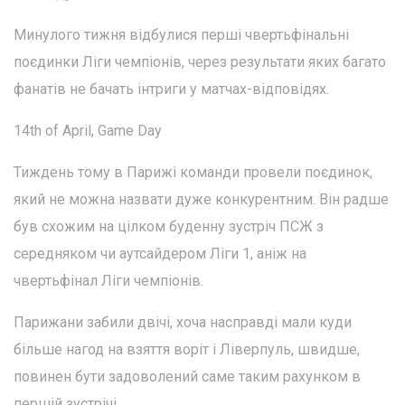
Минулого тижня відбулися перші чвертьфінальні
поєдинки Ліги чемпіонів, через результати яких багато
фанатів не бачать інтриги у матчах-відповідях.
14th of April, Game Day
Тиждень тому в Парижі команди провели поєдинок,
який не можна назвати дуже конкурентним. Він радше
був схожим на цілком буденну зустріч ПСЖ з
середняком чи аутсайдером Ліги 1, аніж на
чвертьфінал Ліги чемпіонів.
Парижани забили двічі, хоча насправді мали куди
більше нагод на взяття воріт і Ліверпуль, швидше,
повинен бути задоволений саме таким рахунком в
першій зустрічі.