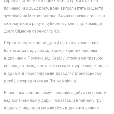
хороша статистика виїзних матчів проти Атлетіко:
починаючи з 2022 року, вони виграли п'ять із шести
зустрічей на Метрополітано. Єдина поразка сталася в
лютому цього року в кубковому матчі, де команда
Дієго Сімеоне перемогла 4:0.
Перед матчем-відповіддю Атлетіко в чемпіонаті
Іспанії зіграв другим складом, надавши лідерам
відпочинок. Поразка від Севільї стала вже третьою
поспіль, і команда опустилася на четверте місце, однак
відрив від переслідувачів дозволяє тренерському
штабу зосередитися на Лізі чемпіонів.
Барселона в останньому поєдинку здобула перемогу
над Еспаньйолом у дербі, показавши впевнену гру і
водночас надавши можливість відпочити деяким