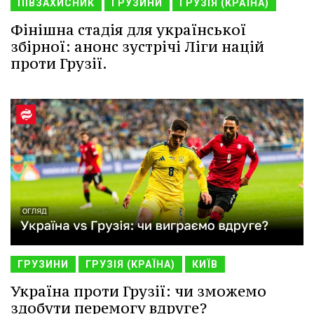
ПІВЗАХИСНИК
ГРУЗИНИ
ГРУЗІЯ (КРАЇНА)
Фінішна стадія для української
збірної: анонс зустрічі Ліги націй
проти Грузії.
ГРУЗИНИ
ГРУЗІЯ (КРАЇНА)
КИЇВ
Україна проти Грузії: чи зможемо
здобути перемогу вдруге?