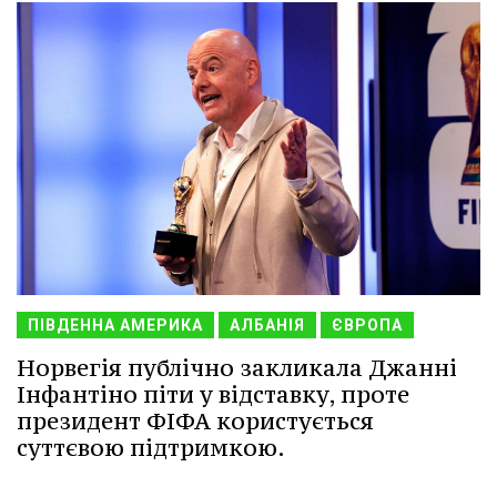
ПІВДЕННА АМЕРИКА
АЛБАНІЯ
ЄВРОПА
Норвегія публічно закликала Джанні
Інфантіно піти у відставку, проте
президент ФІФА користується
суттєвою підтримкою.