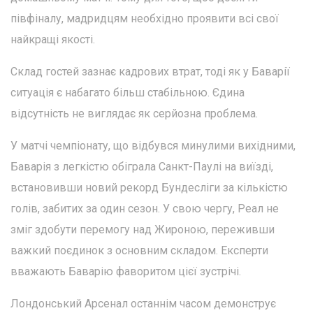
півфіналу, мадридцям необхідно проявити всі свої
найкращі якості.
Склад гостей зазнає кадрових втрат, тоді як у Баварії
ситуація є набагато більш стабільною. Єдина
відсутність не виглядає як серйозна проблема.
У матчі чемпіонату, що відбувся минулими вихідними,
Баварія з легкістю обіграла Санкт-Паулі на виїзді,
встановивши новий рекорд Бундесліги за кількістю
голів, забитих за один сезон. У свою чергу, Реал не
зміг здобути перемогу над Жироною, переживши
важкий поєдинок з основним складом. Експерти
вважають Баварію фаворитом цієї зустрічі.
Лондонський Арсенал останнім часом демонструє