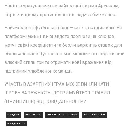
Навіть з урахуванням не найкращої форми Арсенала,
інтрига в цьому протистоянні виглядає обмеженою.
Найяскравіші футбольні події — всього в один клік. На
платформі GGBET ви знайдете прогнози на ключові
матчі, свіжі коефіцієнти та безліч варіантів ставок для
вболівальників. Тут кожен має можливість обрати свій
власний стиль гри та отримати нові враження від
підтримки улюбленої команди.
УЧАСТЬ В АЗАРТНИХ ІГРАХ МОЖЕ ВИКЛИКАТИ
ІГРОВУ ЗАЛЕЖНІСТЬ. ДОТРИМУЙТЕСЯ ПРАВИЛ
(ПРИНЦИПІВ) ВІДПОВІДАЛЬНОЇ ГРИ.
ЛОНДОН
НІМЕЧЧИНА
ЛІГА ЧЕМПІОНІВ УЄФА
КУБОК УКРАЇНИ
БУНДЕСЛІГА