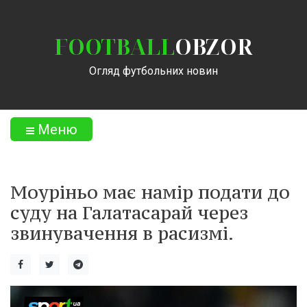
FOOTBALL
OBZOR
Огляд футбольних новин
Меню
Моуріньо має намір подати до
суду на Галатасарай через
звинувачення в расизмі.