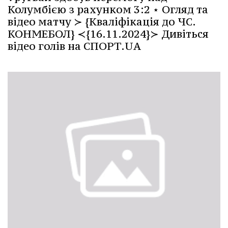
Колумбією з рахунком 3:2 ⋆ Огляд та
відео матчу ≻ {Кваліфікація до ЧС.
КОНМЕБОЛ} ≺{16.11.2024}≻ Дивіться
відео голів на СПОРТ.UA