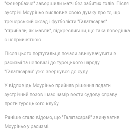
"Фенербахче" завершили матч без забитих голів. Після
зустрічі Моуріньо висловив свою думку про те, що
тренерський склад і футболісти "Галатасарая"
"стрибали, як мавпи", підкресливши, що така поведінка
є неприйнятною.
Після цього португальця почали звинувачувати в
расизмі та неповазі до турецького народу.
"Галатасарай" уже звернувся до суду.
У відповідь Моуріньо прийняв рішення подати
зустрічний позов і має намір вести судову справу
проти турецького клубу.
Раніше стало відомо, що "Галатасарай" звинуватив
Моуріньо у расизмі.