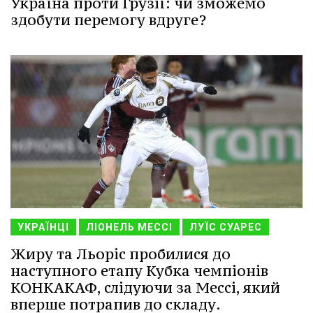
Україна проти Грузії: чи зможемо
здобути перемогу вдруге?
УКРАЇНЦІ
ЛІОНЕЛЬ МЕССІ
ЛУЇС СУАРЕС
Жиру та Льоріс пробилися до
наступного етапу Кубка чемпіонів
КОНКАКАФ, слідуючи за Мессі, який
вперше потрапив до складу.