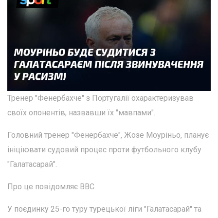
Тренер "Фенербахче" з Португалії охарактеризував
своїх опонентів, назвавши їх "мавпами".
Головний тренер "Фенербахче", Жозе Моуріньо, планує
ініціювати судовий процес проти футбольного клубу
"Галатасарай".
Про це повідомляє BBC.
У поєдинку 25-го туру турецької ліги "Галатасарай" та