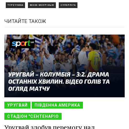
ТУРЕЧЧИНА
ЖОЗЕ МОУРІНЬЮ
СУПЕРЛІГА
ЧИТАЙТЕ ТАКОЖ
УРУГВАЙ
ПІВДЕННА АМЕРИКА
СТАДІОН "СЕНТЕНАРІО
Уругвай здобув перемогу над