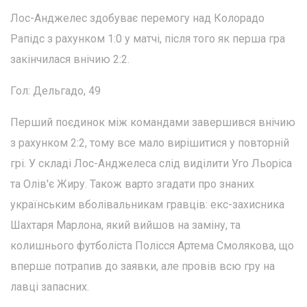
Лос-Анджелес здобуває перемогу над Колорадо
Рапідс з рахунком 1:0 у матчі, після того як перша гра
закінчилася внічию 2:2.
Гол: Дельгадо, 49
Перший поєдинок між командами завершився внічию
з рахунком 2:2, тому все мало вирішитися у повторній
грі. У складі Лос-Анджелеса слід виділити Уго Льоріса
та Олів'є Жиру. Також варто згадати про знаних
українським вболівальникам гравців: екс-захисника
Шахтаря Марлона, який вийшов на заміну, та
колишнього футболіста Полісся Артема Смолякова, що
вперше потрапив до заявки, але провів всю гру на
лавці запасних.