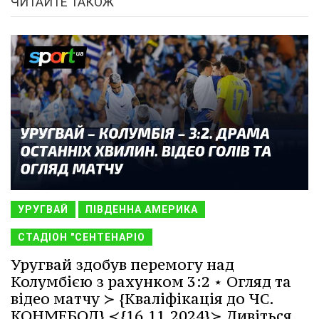
ЧИТАЙТЕ ТАКОЖ
УРУГВАЙ
ПІВДЕННА АМЕРИКА
СТАДІОН "СЕНТЕНАРІО
Уругвай здобув перемогу над
Колумбією з рахунком 3:2 ⋆ Огляд та
відео матчу ≻ {Кваліфікація до ЧС.
КОНМЕБОЛ} ≺{16.11.2024}≻ Дивіться