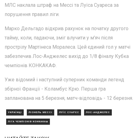
МЛС наклала штраф на Мессі та Луїса Суареса за
порушення правил ліги.
Марко Дельгадо відкрив рахунок на початку другого
тайму, коли, падаючи, зміг влучити у м'яч після
прострілу Мартінеса Моралеса. Цей єдиний гол у матчі
забезпечив Лос-Анджелес вихід до 1/8 фіналу Кубка
чемпіонів КОНКАКАФ.
Уже відомий і наступний суперник команди легенд
збірної Франції - Коламбус Крю. Перша гра
запланована на 5 березня, матч-відповідь - 12 березня.
УКРАЇНЦІ
ЛІОНЕЛЬ МЕССІ
ЛУЇС СУАРЕС
ЛОС-АНДЖЕЛЕС
ЛІГА ЧЕМПІОНІВ КОНКАКАФ