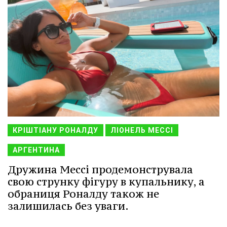
КРІШТІАНУ РОНАЛДУ
ЛІОНЕЛЬ МЕССІ
АРГЕНТИНА
Дружина Мессі продемонструвала
свою струнку фігуру в купальнику, а
обраниця Роналду також не
залишилась без уваги.