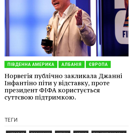
ПІВДЕННА АМЕРИКА
АЛБАНІЯ
ЄВРОПА
Норвегія публічно закликала Джанні
Інфантіно піти у відставку, проте
президент ФІФА користується
суттєвою підтримкою.
ТЕГИ