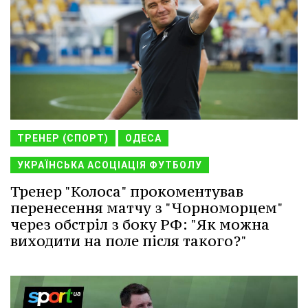
ТРЕНЕР (СПОРТ)
ОДЕСА
УКРАЇНСЬКА АСОЦІАЦІЯ ФУТБОЛУ
Тренер "Колоса" прокоментував
перенесення матчу з "Чорноморцем"
через обстріл з боку РФ: "Як можна
виходити на поле після такого?"