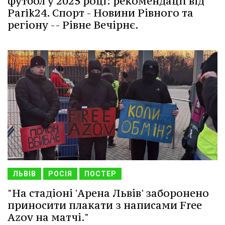
футбол у 2025 році: рекомендації від
Parik24. Спорт - Новини Рівного та
регіону -- Рівне Вечірнє.
ЛЬВІВ
РОСІЯ
ПОСТЕР
"На стадіоні 'Арена Львів' заборонено
приносити плакати з написами Free
Azov на матчі."