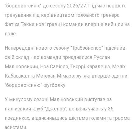
"бордово-синіх" до сезону 2026/27. Під час першого
тренування під керівництвом головного тренера
Фатіха Текке нові гравці команди вперше вийшли на
поле.
Напередодні нового сезону "Трабзонспор" підсилив
свій склад - до команди приєдналися Руслан
Маліновський, Ноа Савіоло, Тьєррі Караденіз, Меліх
Кабасакал та Метехан Мімароглу, які вперше одягли
"бордово-синю" футболку.
У минулому сезоні Маліновський виступав за
італійський клуб "Дженоа", де взяв участь у 35
поєдинках, відзначившись шістьма голами та трьома
асистами.