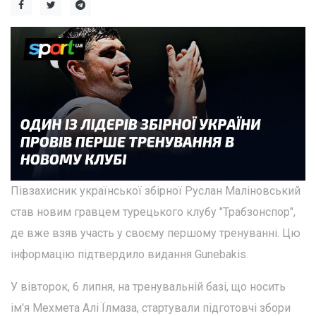
Півзахисник української збірної Руслан Маліновський
став новим гравцем турецького клубу "Трабзонспор",
де вже взяв участь у своєму першому тренуванні. Цю
інформацію підтвердило видання Gunebakis.
У вівторок, 6 липня, на тренувальній базі, що носить
ім'я Мехмета Алі Їлмаза, стартували підготовчі збори