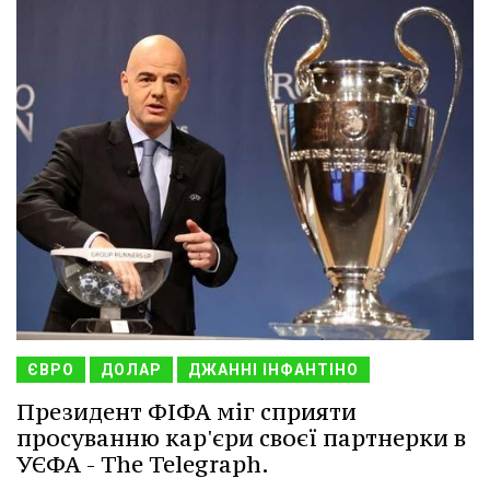
ЄВРО
ДОЛАР
ДЖАННІ ІНФАНТІНО
Президент ФІФА міг сприяти
просуванню кар'єри своєї партнерки в
УЄФА - The Telegraph.