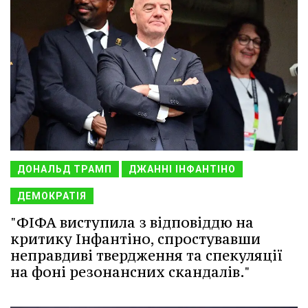
ДОНАЛЬД ТРАМП
ДЖАННІ ІНФАНТІНО
ДЕМОКРАТІЯ
"ФІФА виступила з відповіддю на
критику Інфантіно, спростувавши
неправдиві твердження та спекуляції
на фоні резонансних скандалів."