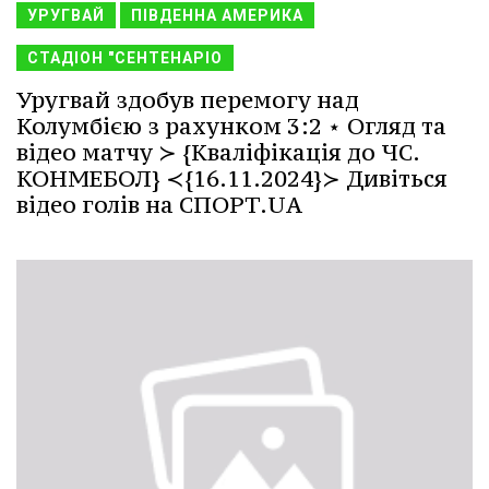
УРУГВАЙ
ПІВДЕННА АМЕРИКА
СТАДІОН "СЕНТЕНАРІО
Уругвай здобув перемогу над
Колумбією з рахунком 3:2 ⋆ Огляд та
відео матчу ≻ {Кваліфікація до ЧС.
КОНМЕБОЛ} ≺{16.11.2024}≻ Дивіться
відео голів на СПОРТ.UA