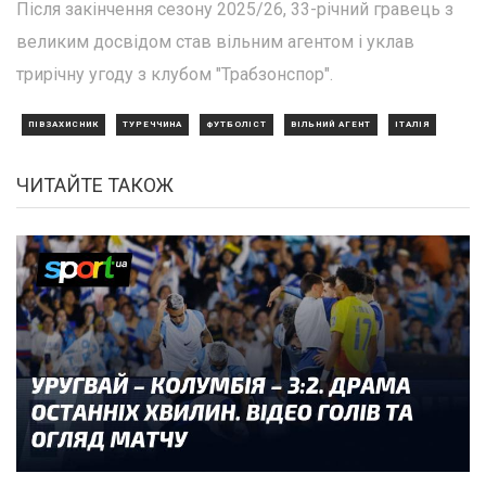
Після закінчення сезону 2025/26, 33-річний гравець з
великим досвідом став вільним агентом і уклав
трирічну угоду з клубом "Трабзонспор".
ПІВЗАХИСНИК
ТУРЕЧЧИНА
ФУТБОЛІСТ
ВІЛЬНИЙ АГЕНТ
ІТАЛІЯ
ЧИТАЙТЕ ТАКОЖ