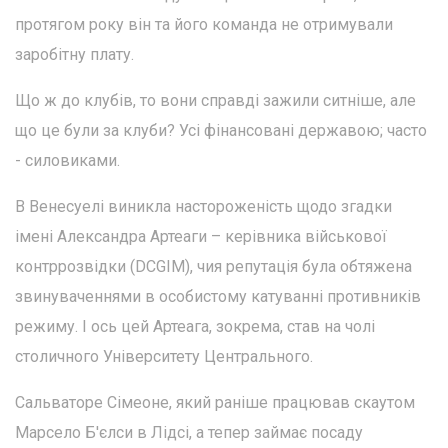
протягом року він та його команда не отримували
заробітну плату.
Що ж до клубів, то вони справді зажили ситніше, але
що це були за клуби? Усі фінансовані державою; часто
- силовиками.
В Венесуелі виникла настороженість щодо згадки
імені Александра Артеаги – керівника військової
контррозвідки (DCGIM), чия репутація була обтяжена
звинуваченнями в особистому катуванні противників
режиму. І ось цей Артеага, зокрема, став на чолі
столичного Університету Центрального.
Сальваторе Сімеоне, який раніше працював скаутом
Марсело Б'єлси в Лідсі, а тепер займає посаду