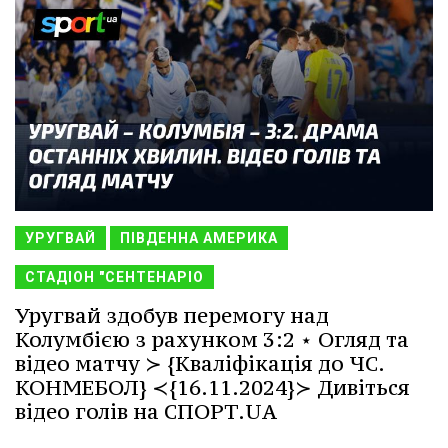
УРУГВАЙ
ПІВДЕННА АМЕРИКА
СТАДІОН "СЕНТЕНАРІО
Уругвай здобув перемогу над
Колумбією з рахунком 3:2 ⋆ Огляд та
відео матчу ≻ {Кваліфікація до ЧС.
КОНМЕБОЛ} ≺{16.11.2024}≻ Дивіться
відео голів на СПОРТ.UA