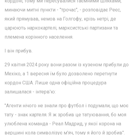
кордоні, тому ми пересувалися таємними шляхами,
минаючи митні пункти - "трочас", - розповідає Реєс,
який прямував, немов на Голгофу, крізь нетрі, де
царюють наркокартелі, марксистські партизани та
племена корінного населення.
І він прибув.
29 квітня 2024 року вони разом із кузеном прибули до
Мехіко, а 1 вересня їм було дозволено перетнути
кордон США. Лише одна офіційна процедура
залишалася - інтерв'ю:
"Агенти нічого не знали про футбол і подумали, що моє
тату - знак картеля. Я ж зробив це татуювання, бо моя
улюблена команда - Реал Мадрид, у якої корона на
вершині кола символізує м'яч, тому я його й зробив".