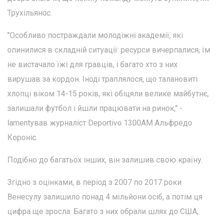
Трухільянос.
"Особливо постраждали молодіжні академії, які
опинилися в складній ситуації: ресурси вичерпалися, їм
не вистачало їжі для гравців, і багато хто з них
вирушав за кордон. Іноді траплялося, що талановиті
хлопці віком 14-15 років, які обіцяли велике майбутнє,
залишали футбол і йшли працювати на ринок," -
lamentував журналіст Deportivo 1300AM Альфредо
Короніс.
Подібно до багатьох інших, він залишив свою країну.
Згідно з оцінками, в період з 2007 по 2017 роки
Венесулу залишило понад 4 мільйони осіб, а потім ця
цифра ще зросла. Багато з них обрали шлях до США,