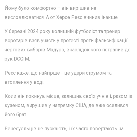
Йому було комфортно – він вирішив не
висловлюватися. А от Херсе Реєс вчинив інакше.
У березні 2024 року колишній футболіст та тренер
воротарів взяв участь у протесті проти фальсифікації
чергових виборів Мадуро, внаслідок чого потрапив до
рук DCGIM.
Реєс каже, що найгірше - це удари струмом та
втоплення у воді.
Коли він покинув місце, залишив своїх учнів і, разом із
кузеном, вирушив у напрямку США, де вже оселився
його брат.
Венесуельців не пускають, і їх часто повертають на