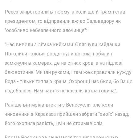
Реєса запроторили в тюрму, а коли ще й Трамп став
президентом, то відправили аж до Сальвадору як
"особливо небезпечного злочинця":
"Нас вивели з літака кийками. Одягнули кайданки.
Поголили голови, роздягнули догола, побили і
замкнули в камерах, де на стінах кров, а на підлозі
блювотиння. Ми їли руками, і там же справляли нужду.
Вода - тільки тепла з крана. Охоронці нас били, бо їм це
подобалося. Нам навіть не казали, котра година".
Раніше він мріяв втекти з Венесуели, але коли
чиновники з Каракаса прийшли забрати "своїх" назад,
його охопила радість, і він не стримав сліз.
Вдома Реєс снова занимался тренировкой юных