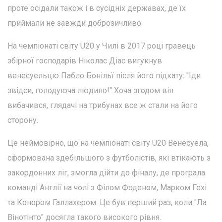
проте осідали також і в сусідніх державах, де їх
приймали не завжди доброзичливо.
На чемпіонаті світу U20 у Чилі в 2017 році гравець
збірної господарів Ніколас Діас вигукнув
венесуельцю Пабло Бонільї після його підкату: "Іди
звідси, голодуюча людино!" Хоча згодом він
вибачився, глядачі на трибунах все ж стали на його
сторону.
Це неймовірно, що на чемпіонаті світу U20 Венесуела,
сформована здебільшого з футболістів, які втікають з
закордонних ліг, змогла дійти до фіналу, де програла
команді Англії на чолі з Філом Фоденом, Марком Гехі
та Конором Галлахером. Це був перший раз, коли "Ла
Вінотінто" досягла такого високого рівня.