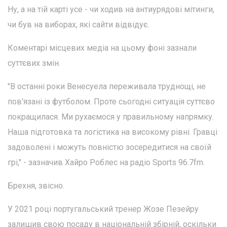
Ну, а на тій карті усе - чи ходив на антиурядові мітинги,
чи був на виборах, які сайти відвідує.
Коментарі місцевих медіа на цьому фоні зазнали
суттєвих змін.
"В останні роки Венесуела переживала труднощі, не
пов'язані із футболом. Проте сьогодні ситуація суттєво
покращилася. Ми рухаємося у правильному напрямку.
Наша підготовка та логістика на високому рівні. Гравці
задоволені і можуть повністю зосередитися на своїй
грі," - зазначив Хайро Роблес на радіо Sports 96.7fm.
Брехня, звісно.
У 2021 році португальський тренер Жозе Пезейру
залишив свою посаду в національній збірній, оскільки