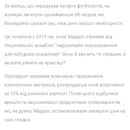
За місяць, що передував зустрічі футболістів, на
вулицях загинуло щонайменше 68 людей, які
безнадійно шукали їжу, ліки, речі першої необхідності.
Це почалося у 2013-му, коли Мадуро отримав від
Національної асамблеї "надзвичайні повноваження
для побудови соціалізму". Воно й звучить-то страшно, а
можете уявити на практиці?
Президент затримав власників і працівників
електронних магазинів, розпродавши їхній асортимент
за 10% від ринкової вартості. Після цього відбулися
арешти та націоналізації продуктових супермаркетів,
які, на думку Мадуро, встановлювали завищені ціни на
свої товари.