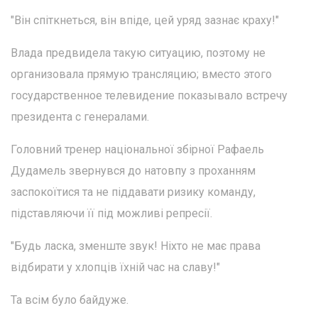
"Він спіткнеться, він впіде, цей уряд зазнає краху!"
Влада предвидела такую ситуацию, поэтому не
организовала прямую трансляцию; вместо этого
государственное телевидение показывало встречу
президента с генералами.
Головний тренер національної збірної Рафаель
Дудамель звернувся до натовпу з проханням
заспокоїтися та не піддавати ризику команду,
підставляючи її під можливі репресії.
"Будь ласка, зменште звук! Ніхто не має права
відбирати у хлопців їхній час на славу!"
Та всім було байдуже.