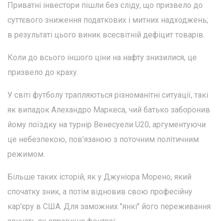
Приватні інвестори пішли без сліду, що призвело до
суттєвого зниження податкових і митних надходжень;
в результаті цього виник всесвітній дефіцит товарів.
Коли до всього іншого ціни на нафту знизилися, це
призвело до краху.
У світі футболу трапляються різноманітні ситуації, такі
як випадок Алехандро Маркеса, чий батько заборонив
йому поїздку на турнір Венесуели U20, аргументуючи
це небезпекою, пов'язаною з поточним політичним
режимом.
Більше таких історій, як у Джуніора Морено, який
спочатку зник, а потім відновив свою професійну
кар'єру в США. Для заможних "янкі" його переживання