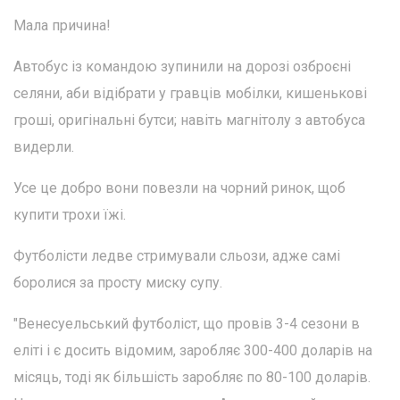
Мала причина!
Автобус із командою зупинили на дорозі озброєні
селяни, аби відібрати у гравців мобілки, кишенькові
гроші, оригінальні бутси; навіть магнітолу з автобуса
видерли.
Усе це добро вони повезли на чорний ринок, щоб
купити трохи їжі.
Футболісти ледве стримували сльози, адже самі
боролися за просту миску супу.
"Венесуельський футболіст, що провів 3-4 сезони в
еліті і є досить відомим, заробляє 300-400 доларів на
місяць, тоді як більшість заробляє по 80-100 доларів.