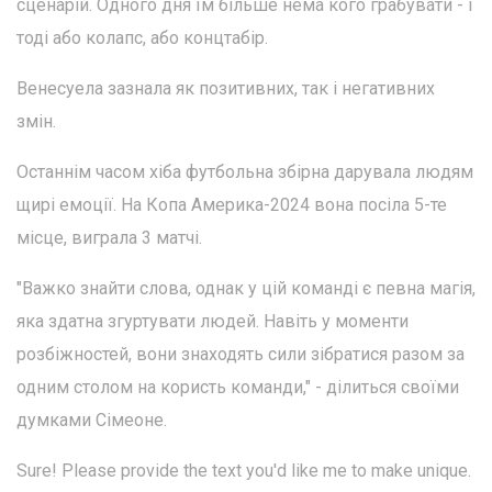
сценарій. Одного дня їм більше нема кого грабувати - і
тоді або колапс, або концтабір.
Венесуела зазнала як позитивних, так і негативних
змін.
Останнім часом хіба футбольна збірна дарувала людям
щирі емоції. На Копа Америка-2024 вона посіла 5-те
місце, виграла 3 матчі.
"Важко знайти слова, однак у цій команді є певна магія,
яка здатна згуртувати людей. Навіть у моменти
розбіжностей, вони знаходять сили зібратися разом за
одним столом на користь команди," - ділиться своїми
думками Сімеоне.
Sure! Please provide the text you'd like me to make unique.