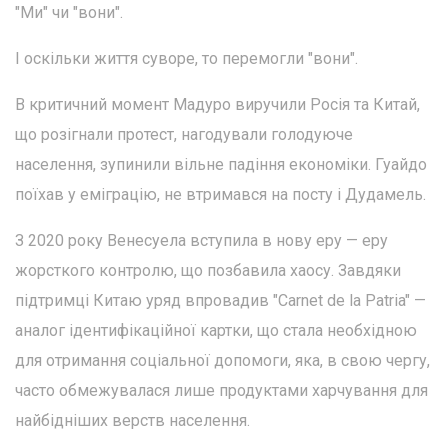
"Ми" чи "вони".
І оскільки життя суворе, то перемогли "вони".
В критичний момент Мадуро виручили Росія та Китай,
що розігнали протест, нагодували голодуюче
населення, зупинили вільне падіння економіки. Гуайдо
поїхав у еміграцію, не втримався на посту і Дудамель.
З 2020 року Венесуела вступила в нову еру — еру
жорсткого контролю, що позбавила хаосу. Завдяки
підтримці Китаю уряд впровадив "Carnet de la Patria" —
аналог ідентифікаційної картки, що стала необхідною
для отримання соціальної допомоги, яка, в свою чергу,
часто обмежувалася лише продуктами харчування для
найбідніших верств населення.