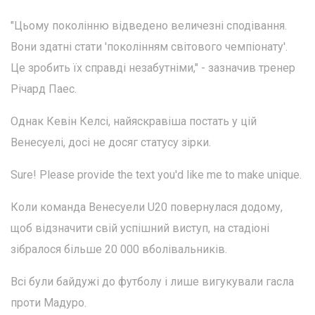
"Цьому поколінню відведено величезні сподівання.
Вони здатні стати 'поколінням світового чемпіонату'.
Це зробить їх справді незабутніми," - зазначив тренер
Річард Паес.
Однак Кевін Келсі, найяскравіша постать у цій
Венесуелі, досі не досяг статусу зірки.
Sure! Please provide the text you'd like me to make unique.
Коли команда Венесуели U20 повернулася додому,
щоб відзначити свій успішний виступ, на стадіоні
зібралося більше 20 000 вболівальників.
Всі були байдужі до футболу і лише вигукували гасла
проти Мадуро.