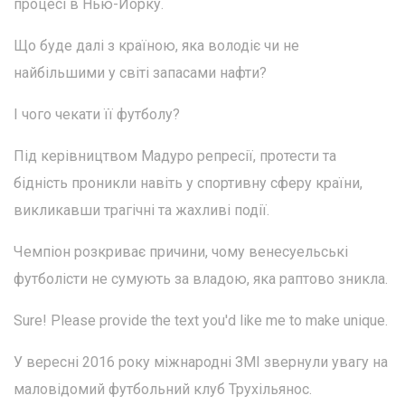
процесі в Нью-Йорку.
Що буде далі з країною, яка володіє чи не
найбільшими у світі запасами нафти?
І чого чекати її футболу?
Під керівництвом Мадуро репресії, протести та
бідність проникли навіть у спортивну сферу країни,
викликавши трагічні та жахливі події.
Чемпіон розкриває причини, чому венесуельські
футболісти не сумують за владою, яка раптово зникла.
Sure! Please provide the text you'd like me to make unique.
У вересні 2016 року міжнародні ЗМІ звернули увагу на
маловідомий футбольний клуб Трухільянос.