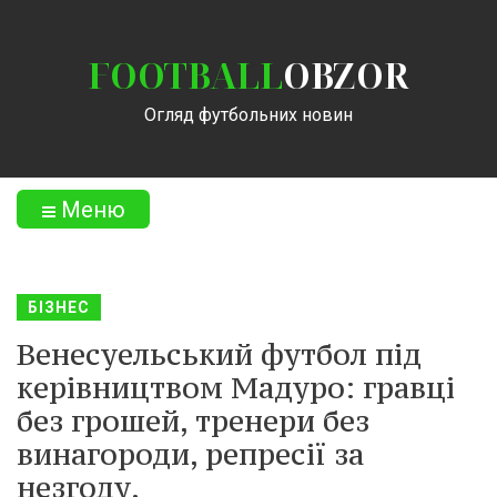
FOOTBALL
OBZOR
Огляд футбольних новин
Меню
БІЗНЕС
Венесуельський футбол під
керівництвом Мадуро: гравці
без грошей, тренери без
винагороди, репресії за
незгоду.