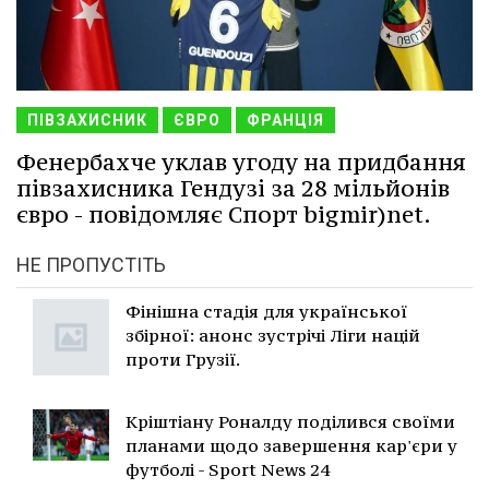
ПІВЗАХИСНИК
ЄВРО
ФРАНЦІЯ
Фенербахче уклав угоду на придбання
півзахисника Гендузі за 28 мільйонів
євро - повідомляє Спорт bigmir)net.
НЕ ПРОПУСТІТЬ
Фінішна стадія для української
збірної: анонс зустрічі Ліги націй
проти Грузії.
Кріштіану Роналду поділився своїми
планами щодо завершення кар'єри у
футболі - Sport News 24