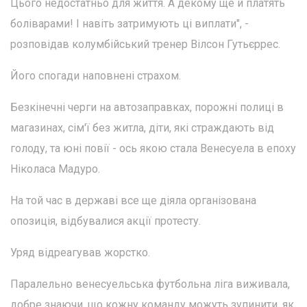
Цього недостатньо для життя. А декому ще й платять
боліварами! І навіть затримують ці виплати", -
розповідав колумбійський тренер Вілсон Гутьєррес.
Його спогади наповнені страхом.
Безкінечні черги на автозаправках, порожні полиці в
магазинах, сім'ї без житла, діти, які страждають від
голоду, та юні повії - ось якою стала Венесуела в епоху
Ніколаса Мадуро.
На той час в державі все ще діяла організована
опозиція, відбувалися акції протесту.
Уряд відреагував жорстко.
Паралельно венесуельська футбольна ліга виживала,
добре знаючи, що кожну команду можуть зупинити, як