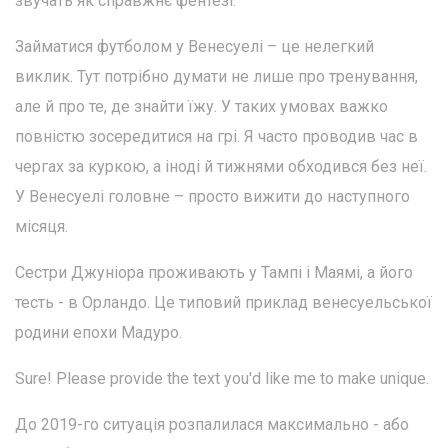
звучать як справжнє фентезі:
Займатися футболом у Венесуелі – це нелегкий
виклик. Тут потрібно думати не лише про тренування,
але й про те, де знайти їжу. У таких умовах важко
повністю зосередитися на грі. Я часто проводив час в
чергах за куркою, а іноді й тижнями обходився без неї.
У Венесуелі головне – просто вижити до наступного
місяця.
Сестри Джуніора проживають у Тампі і Маямі, а його
тесть - в Орландо. Це типовий приклад венесуельської
родини епохи Мадуро.
Sure! Please provide the text you'd like me to make unique.
До 2019-го ситуація розпалилася максимально - або