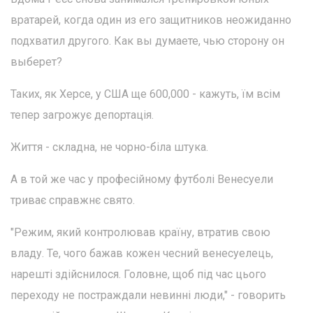
вратарей, когда один из его защитников неожиданно
подхватил другого. Как вы думаете, чью сторону он
выберет?
Таких, як Херсе, у США ще 600,000 - кажуть, їм всім
тепер загрожує депортація.
Життя - складна, не чорно-біла штука.
А в той же час у професійному футболі Венесуели
триває справжнє свято.
"Режим, який контролював країну, втратив свою
владу. Те, чого бажав кожен чесний венесуелець,
нарешті здійснилося. Головне, щоб під час цього
переходу не постраждали невинні люди," - говорить