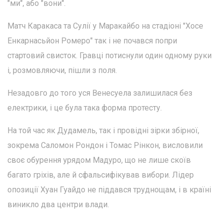
"ми", або "вони".
Матч Каракаса та Сулії у Маракайбо на стадіоні "Хосе
Енкарнасьйон Ромеро" так і не почався попри
стартовий свисток. Гравці потиснули один одному руки
і, розмовляючи, пішли з поля.
Незадовго до того уся Венесуела залишилася без
електрики, і це була така форма протесту.
На той час як Дудамель, так і провідні зірки збірної,
зокрема Саломон Рондон і Томас Рінкон, висловили
своє обурення урядом Мадуро, що не лише скоїв
багато гріхів, але й сфальсифікував вибори. Лідер
опозиції Хуан Гуайдо не піддався труднощам, і в країні
виникло два центри влади.