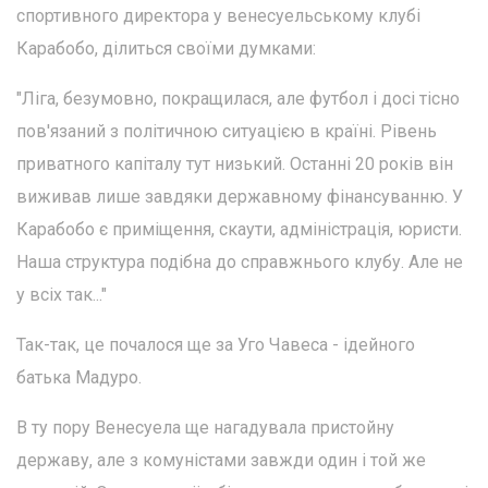
спортивного директора у венесуельському клубі
Карабобо, ділиться своїми думками:
"Ліга, безумовно, покращилася, але футбол і досі тісно
пов'язаний з політичною ситуацією в країні. Рівень
приватного капіталу тут низький. Останні 20 років він
виживав лише завдяки державному фінансуванню. У
Карабобо є приміщення, скаути, адміністрація, юристи.
Наша структура подібна до справжнього клубу. Але не
у всіх так..."
Так-так, це почалося ще за Уго Чавеса - ідейного
батька Мадуро.
В ту пору Венесуела ще нагадувала пристойну
державу, але з комуністами завжди один і той же