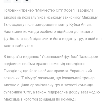
Головний тренер "Манчестер Сіті" Хосеп Гвардіола
висловив похвалу українському захиснику Максиму
Таловєрову після завершення матчу Кубка Англії.
Наставник команди особисто підійшов до нашого
футболіста, щоб відзначити його видатну гру, в якій він
також забив гол.
В інтерв'ю виданню "Український футбол" Таловєров
поділився своїми враженнями від поведінки
Гвардіоли, що його неабияк вразила. Український
захисник "Плімуту" зазначив, що іспанський тренер
високо оцінив організовану гру в захисті команди-
суперника "Сіті", а також підкреслив добру взаємодію
Максима з його товаришами по команді.