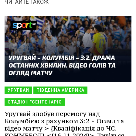
ЧИТАЙТЕ ТАКОЖ
УРУГВАЙ
ПІВДЕННА АМЕРИКА
СТАДІОН "СЕНТЕНАРІО
Уругвай здобув перемогу над
Колумбією з рахунком 3:2 ⋆ Огляд та
відео матчу ≻ {Кваліфікація до ЧС.
КОНМЕБОЛ} ≺{16.11.2024}≻ Дивіться