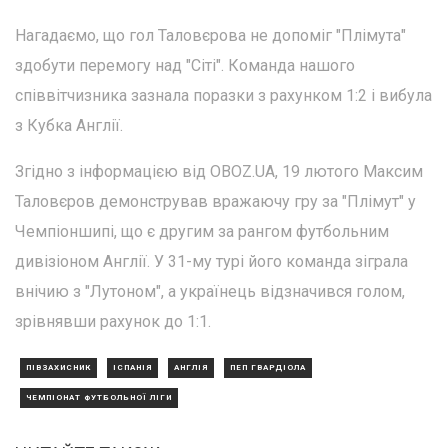
Нагадаємо, що гол Таловєрова не допоміг "Плімута"
здобути перемогу над "Сіті". Команда нашого
співвітчизника зазнала поразки з рахунком 1:2 і вибула
з Кубка Англії.
Згідно з інформацією від OBOZ.UA, 19 лютого Максим
Таловєров демонстрував вражаючу гру за "Плімут" у
Чемпіоншипі, що є другим за рангом футбольним
дивізіоном Англії. У 31-му турі його команда зіграла
внічию з "Лутоном", а українець відзначився голом,
зрівнявши рахунок до 1:1.
ПІВЗАХИСНИК
ІСПАНІЯ
АНГЛІЯ
ПЕП ГВАРДІОЛА
ЧЕМПІОНАТ ФУТБОЛЬНОЇ ЛІГИ