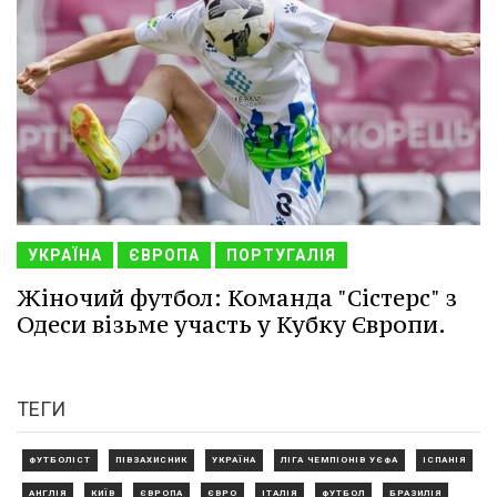
УКРАЇНА
ЄВРОПА
ПОРТУГАЛІЯ
Жіночий футбол: Команда "Сістерс" з
Одеси візьме участь у Кубку Європи.
ТЕГИ
ФУТБОЛІСТ
ПІВЗАХИСНИК
УКРАЇНА
ЛІГА ЧЕМПІОНІВ УЄФА
ІСПАНІЯ
АНГЛІЯ
КИЇВ
ЄВРОПА
ЄВРО
ІТАЛІЯ
ФУТБОЛ
БРАЗИЛІЯ