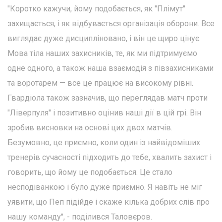
"Коротко кажучи, йому подобається, як "Плімут"
захищається, і як відбувається організація оборони. Все
виглядає дуже дисципліновано, і він це щиро цінує.
Мова тіла наших захисників, те, як ми підтримуємо
одне одного, а також наша взаємодія з півзахисниками
та воротарем — все це працює на високому рівні.
Гвардіола також зазначив, що переглядав матч проти
"Ліверпуля" і позитивно оцінив наші дії в цій грі. Він
зробив висновки на основі цих двох матчів.
Безумовно, це приємно, коли один із найвідоміших
тренерів сучасності підходить до тебе, хвалить захист і
говорить, що йому це подобається. Це стало
несподіванкою і було дуже приємно. Я навіть не міг
уявити, що Пеп підійде і скаже кілька добрих слів про
нашу команду", - поділився Таловєров.