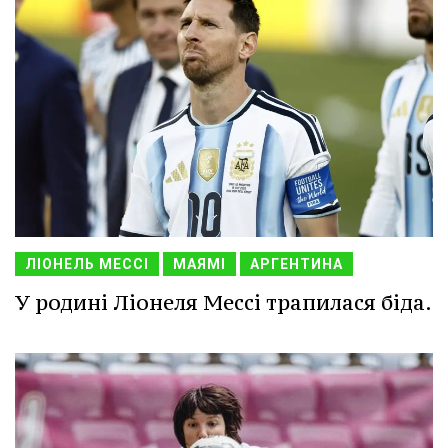
ЛІОНЕЛЬ МЕССІ
МАЯМІ
АРГЕНТИНА
У родині Ліонеля Мессі трапилася біда.