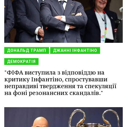
ДОНАЛЬД ТРАМП
ДЖАННІ ІНФАНТІНО
ДЕМОКРАТІЯ
"ФІФА виступила з відповіддю на
критику Інфантіно, спростувавши
неправдиві твердження та спекуляції
на фоні резонансних скандалів."