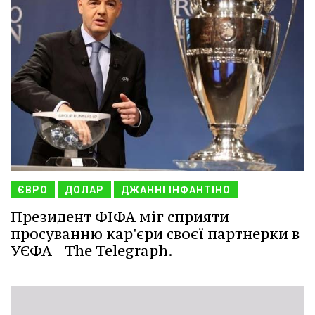
ЄВРО
ДОЛАР
ДЖАННІ ІНФАНТІНО
Президент ФІФА міг сприяти
просуванню кар'єри своєї партнерки в
УЄФА - The Telegraph.