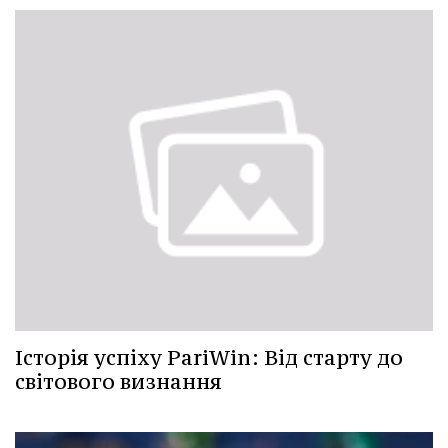
Історія успіху PariWin: Від старту до
світового визнання