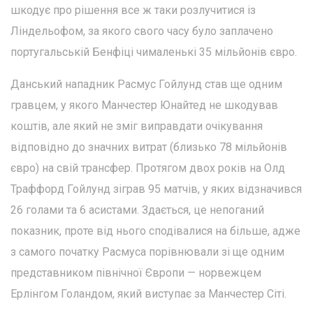
шкодує про рішення все ж таки розлучитися із
Ліндельофом, за якого свого часу було заплачено
португальській Бенфіці чималенькі 35 мільйонів євро.
Данський нападник Расмус Гойлунд став ще одним
гравцем, у якого Манчестер Юнайтед не шкодував
коштів, але який не зміг виправдати очікування
відповідно до значних витрат (близько 78 мільйонів
євро) на свій трансфер. Протягом двох років на Олд
Траффорд Гойлунд зіграв 95 матчів, у яких відзначився
26 голами та 6 асистами. Здається, це непоганий
показник, проте від нього сподівалися на більше, адже
з самого початку Расмуса порівнювали зі ще одним
представником північної Європи — норвежцем
Ерлінгом Голандом, який виступає за Манчестер Сіті.