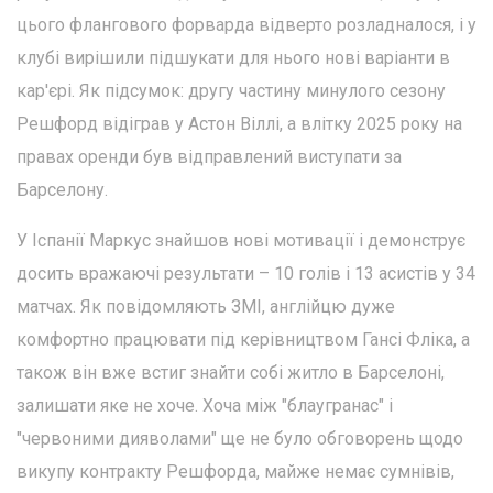
цього флангового форварда відверто розладналося, і у
клубі вирішили підшукати для нього нові варіанти в
кар'єрі. Як підсумок: другу частину минулого сезону
Решфорд відіграв у Астон Віллі, а влітку 2025 року на
правах оренди був відправлений виступати за
Барселону.
У Іспанії Маркус знайшов нові мотивації і демонструє
досить вражаючі результати – 10 голів і 13 асистів у 34
матчах. Як повідомляють ЗМІ, англійцю дуже
комфортно працювати під керівництвом Гансі Фліка, а
також він вже встиг знайти собі житло в Барселоні,
залишати яке не хоче. Хоча між "блаугранас" і
"червоними дияволами" ще не було обговорень щодо
викупу контракту Решфорда, майже немає сумнівів,