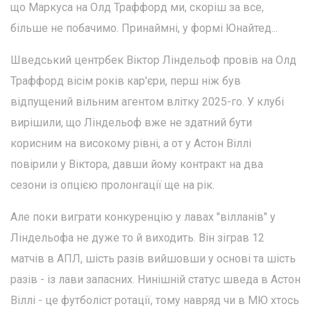
що Маркуса на Олд Траффорд ми, скоріш за все,
більше не побачимо. Принаймні, у формі Юнайтед...
Шведський центрбек Віктор Ліндельоф провів на Олд
Траффорд вісім років кар'єри, перш ніж був
відпущений вільним агентом влітку 2025-го. У клубі
вирішили, що Ліндельоф вже не здатний бути
корисним на високому рівні, а от у Астон Віллі
повірили у Віктора, давши йому контракт на два
сезони із опцією пролонгації ще на рік.
Але поки виграти конкуренцію у лавах "вілланів" у
Ліндельофа не дуже то й виходить. Він зіграв 12
матчів в АПЛ, шість разів вийшовши у основі та шість
разів - із лави запасних. Нинішній статус шведа в Астон
Віллі - це футболіст ротації, тому навряд чи в МЮ хтось