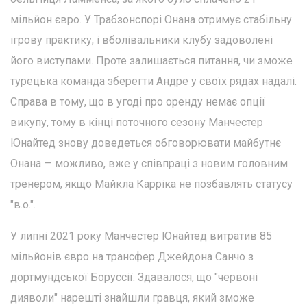
мільйон євро. У Трабзонспорі Онана отримує стабільну
ігрову практику, і вболівальники клубу задоволені
його виступами. Проте залишається питання, чи зможе
турецька команда зберегти Андре у своїх рядах надалі.
Справа в тому, що в угоді про оренду немає опції
викупу, тому в кінці поточного сезону Манчестер
Юнайтед знову доведеться обговорювати майбутнє
Онана — можливо, вже у співпраці з новим головним
тренером, якщо Майкла Карріка не позбавлять статусу
"в.о.".
У липні 2021 року Манчестер Юнайтед витратив 85
мільйонів євро на трансфер Джейдона Санчо з
дортмундської Боруссії. Здавалося, що "червоні
дияволи" нарешті знайшли гравця, який зможе