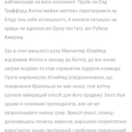
виблискував на весь континент. Проте на Олд
Траффорд Антоні майже миттєво перетворився на
бліду тінь себе колишнього, й змінити ситуацію на
краще не вдалося ані Еріку тен Гагу, ані Рубену
Аморіму.
Ще в січні минулого року Манчестер Юнайтед
відправив Антоні в оренду до Бетісу, де він знову
заграв яскраво та став справжнім лідером команди.
Проте керівництво Юнайтед усвідомлювало, що
повернення бразильця не має сенсу, тож влітку
шукали найкращий спосіб для його продажу. Бетіс був
одним із основних претендентів, але не міг
запропонувати значну суму. Врешті-решт, іспанці,
дочекавшись початку вересня, вирішили скористатися
відсутністю інших пропозицій і здійснили повноцінний