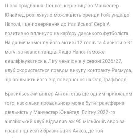
Після придбання Шешко, керівництво Манчестер
Юнайтед розглянуло можливість оренди Гойлунда до
Наполі, і це повернення до італійської Серії А
позитивно вплинуло на кар'єру данського футболіста.
На даний момент у його активі 12 голів та 4 асисти в 31
матчі за неаполітанців. Якщо Наполі зможе
кваліфікуватися в Лігу чемпіонів у сезоні 2026/27,
клуб скористається правом викупу контракту Расмуса,
що звільнить його від повернення на Олд Траффорд.
Бразильський вінгер Антоні став ще одним прикладом
того, наскільки провальною може бути трансферна
діяльність у Манчестер Юнайтед. Влітку 2022-го
англійський клуб відвалив аж 95 мільйонів євро за
право підписати бразильця з Аякса, де той