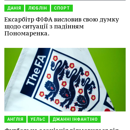
ДАНІЯ
ЛЮБЛІН
СПОРТ
Ексарбітр ФІФА висловив свою думку
щодо ситуації з падінням
Пономаренка.
АНГЛІЯ
УЕЛЬС
ДЖАННІ ІНФАНТІНО