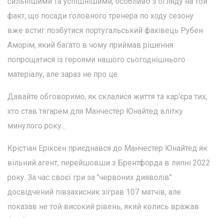
сильнішими та успішнішими, особливо з огляду на той
факт, що посади головного тренера по ходу сезону
вже встиг позбутися португальський фахівець Рубен
Аморім, який багато в чому приймав рішення
попрощатися із героями нашого сьогоднішнього
матеріалу, але зараз не про це.
Давайте обговоримо, як склалися життя та кар'єра тих,
хто став тягарем для Манчестер Юнайтед влітку
минулого року...
Крістіан Еріксен приєднався до Манчестер Юнайтед як
вільний агент, перейшовши з Брентфорда в липні 2022
року. За час своєї гри за "червоних дияволів"
досвідчений півзахисник зіграв 107 матчів, але
показав не той високий рівень, який колись вражав