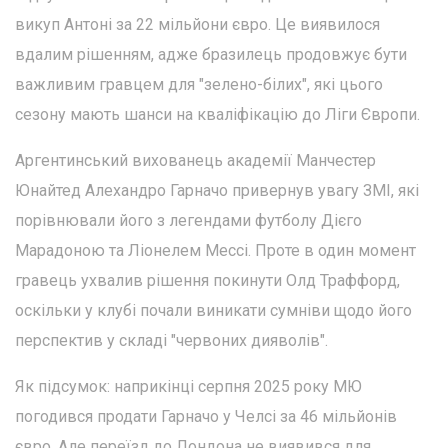
викуп Антоні за 22 мільйони євро. Це виявилося
вдалим рішенням, адже бразилець продовжує бути
важливим гравцем для "зелено-білих", які цього
сезону мають шанси на кваліфікацію до Ліги Європи.
Аргентинський вихованець академії Манчестер
Юнайтед Алехандро Гарначо привернув увагу ЗМІ, які
порівнювали його з легендами футболу Дієго
Марадоною та Ліонелем Мессі. Проте в один момент
гравець ухвалив рішення покинути Олд Траффорд,
оскільки у клубі почали виникати сумніви щодо його
перспектив у складі "червоних дияволів".
Як підсумок: наприкінці серпня 2025 року МЮ
погодився продати Гарначо у Челсі за 46 мільйонів
євро. Але переїзд до Лондона не виявився для