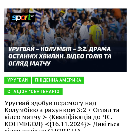
УРУГВАЙ
ПІВДЕННА АМЕРИКА
СТАДІОН "СЕНТЕНАРІО
Уругвай здобув перемогу над
Колумбією з рахунком 3:2 ⋆ Огляд та
відео матчу ≻ {Кваліфікація до ЧС.
КОНМЕБОЛ} ≺{16.11.2024}≻ Дивіться
відео голів на СПОРТ.UA