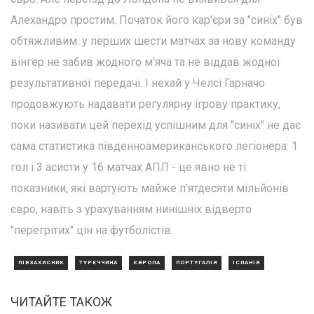
Алехандро простим. Початок його кар'єри за "синіх" був
обтяжливим: у перших шести матчах за нову команду
вінгер не забив жодного м'яча та не віддав жодної
результативної передачі. І нехай у Челсі Гарначо
продовжують надавати регулярну ігрову практику,
поки називати цей перехід успішним для "синіх" не дає
сама статистика південноамериканського легіонера: 1
гол і 3 асисти у 16 матчах АПЛ - це явно не ті
показники, які вартують майже п'ятдесяти мільйонів
євро, навіть з урахуванням нинішніх відверто
"перегрітих" цін на футболістів.
ПІВЗАХИСНИК
ТУРЕЧЧИНА
ЄВРОПА
ПОРТУГАЛІЯ
ІСПАНІЯ
ЧИТАЙТЕ ТАКОЖ