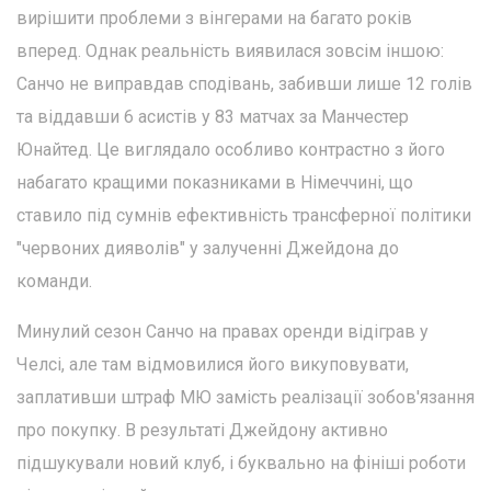
вирішити проблеми з вінгерами на багато років
вперед. Однак реальність виявилася зовсім іншою:
Санчо не виправдав сподівань, забивши лише 12 голів
та віддавши 6 асистів у 83 матчах за Манчестер
Юнайтед. Це виглядало особливо контрастно з його
набагато кращими показниками в Німеччині, що
ставило під сумнів ефективність трансферної політики
"червоних дияволів" у залученні Джейдона до
команди.
Минулий сезон Санчо на правах оренди відіграв у
Челсі, але там відмовилися його викуповувати,
заплативши штраф МЮ замість реалізації зобов'язання
про покупку. В результаті Джейдону активно
підшукували новий клуб, і буквально на фініші роботи