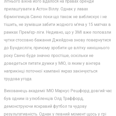
літнього вікна його вдалося на правах оренди
прилаштувати в Астон Віллу. Однак у лавах
бірмінгемців Санчо поки що також не виблискує і не
тішить, не зумівши забити жодного м'яча у 15 матчах в
рамках Прем'єр-ліги. Недивно, що у ЗМІ вже поповзли
чутки стосовно бажання Джейдона знову повернутися
до Бундесліги, причому зробити це влітку нинішнього
року Санчо буде значно простіше, оскільки не
доведеться питати думки у МЮ, із яким у вінгера
наприкінці поточної кампанії якраз закінчується
трудова угода.
Вихованець академії МЮ Маркус Решфорд довгий час
був одним із улюбленців Олд Траффорд,
демонструючи яскравий футбол та чудову
результативність. Однак у певний момент щось у грі