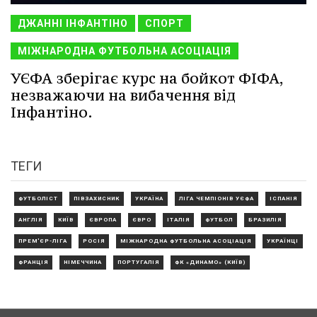
ДЖАННІ ІНФАНТІНО
СПОРТ
МІЖНАРОДНА ФУТБОЛЬНА АСОЦІАЦІЯ
УЄФА зберігає курс на бойкот ФІФА,
незважаючи на вибачення від
Інфантіно.
ТЕГИ
ФУТБОЛІСТ
ПІВЗАХИСНИК
УКРАЇНА
ЛІГА ЧЕМПІОНІВ УЄФА
ІСПАНІЯ
АНГЛІЯ
КИЇВ
ЄВРОПА
ЄВРО
ІТАЛІЯ
ФУТБОЛ
БРАЗИЛІЯ
ПРЕМ'ЄР-ЛІГА
РОСІЯ
МІЖНАРОДНА ФУТБОЛЬНА АСОЦІАЦІЯ
УКРАЇНЦІ
ФРАНЦІЯ
НІМЕЧЧИНА
ПОРТУГАЛІЯ
ФК «ДИНАМО» (КИЇВ)