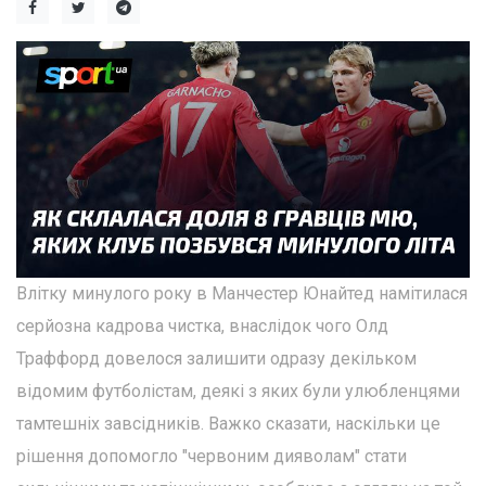
Влітку минулого року в Манчестер Юнайтед намітилася
серйозна кадрова чистка, внаслідок чого Олд
Траффорд довелося залишити одразу декільком
відомим футболістам, деякі з яких були улюбленцями
тамтешніх завсідників. Важко сказати, наскільки це
рішення допомогло "червоним дияволам" стати