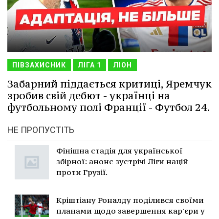
ПІВЗАХИСНИК
ЛІГА 1
ЛІОН
Забарний піддається критиці, Яремчук
зробив свій дебют - українці на
футбольному полі Франції - Футбол 24.
НЕ ПРОПУСТІТЬ
Фінішна стадія для української
збірної: анонс зустрічі Ліги націй
проти Грузії.
Кріштіану Роналду поділився своїми
планами щодо завершення кар'єри у