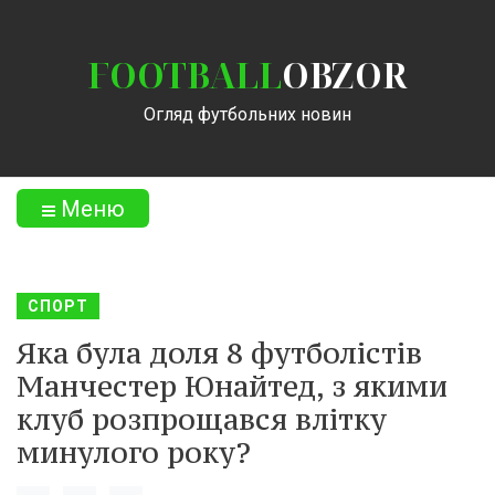
FOOTBALL
OBZOR
Огляд футбольних новин
Меню
СПОРТ
Яка була доля 8 футболістів
Манчестер Юнайтед, з якими
клуб розпрощався влітку
минулого року?