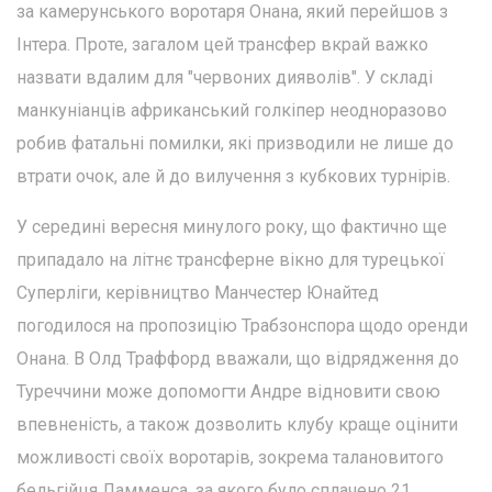
за камерунського воротаря Онана, який перейшов з
Інтера. Проте, загалом цей трансфер вкрай важко
назвати вдалим для "червоних дияволів". У складі
манкуніанців африканський голкіпер неодноразово
робив фатальні помилки, які призводили не лише до
втрати очок, але й до вилучення з кубкових турнірів.
У середині вересня минулого року, що фактично ще
припадало на літнє трансферне вікно для турецької
Суперліги, керівництво Манчестер Юнайтед
погодилося на пропозицію Трабзонспора щодо оренди
Онана. В Олд Траффорд вважали, що відрядження до
Туреччини може допомогти Андре відновити свою
впевненість, а також дозволить клубу краще оцінити
можливості своїх воротарів, зокрема талановитого
бельгійця Ламменса, за якого було сплачено 21