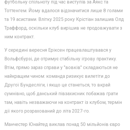
футбольну спільноту під час виступів за Аякс та
Тоттенгем. Йому вдалося відзначитися лише 8 голами
та 19 асистами. Влітку 2025 року Крістіан залишив Олд
Траффорд, оскільки клуб вирішив не продовжувати з
ним контракт.
У середині вересня Еріксен працевлаштувався у
Вольфсбурзі, де отримує стабільну ігрову практику.
Втім, прямо зараз справи у "вовків" складаються не
найкращим чином: команда ризикує вилетіти до
Другої Бундесліги, і якщо це станеться, то вкрай
сумнівно, щоб данський півзахисник побажав грати
там, навіть незважаючи на контракт із клубом, термін
дії якого розрахований до літа 2027-го.
Манчестер Юнайтед виклав понад 50 мільйонів євро